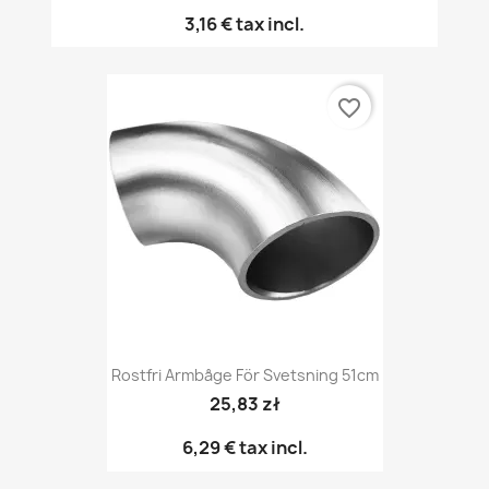
3,16 €
tax incl.
favorite_border
Rostfri Armbåge För Svetsning 51cm
25,83 zł
6,29 €
tax incl.