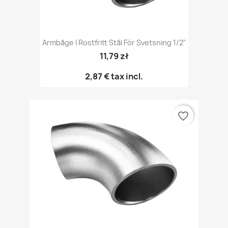
Armbåge I Rostfritt Stål För Svetsning 1/2"
11,79 zł
2,87 €
tax incl.
favorite_border