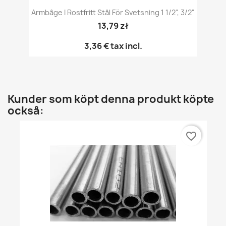
Armbåge I Rostfritt Stål För Svetsning 1 1/2", 3/2"
13,79 zł
3,36 €
tax incl.
Kunder som köpt denna produkt köpte
också:
favorite_border