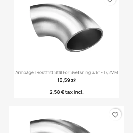
Armbåge I Rostfritt Stål För Svetsning 3/8" - 17,2MM
10,59 zł
2,58 €
tax incl.
favorite_border