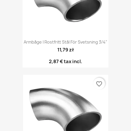
Armbåge I Rostfritt Stål För Svetsning 3/4"
11,79 zł
2,87 €
tax incl.
favorite_border