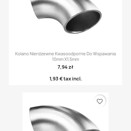
Kolano Nierdzewne Kwasoodporne Do Wspawania
10mm X1,5mm
7,94 zł
1,93 €
tax incl.
favorite_border