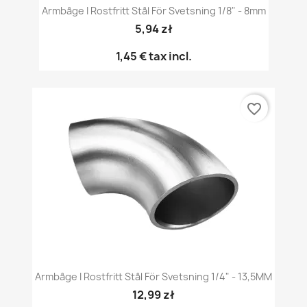
Armbåge I Rostfritt Stål För Svetsning 1/8" - 8mm
5,94 zł
1,45 €
tax incl.
favorite_border
Armbåge I Rostfritt Stål För Svetsning 1/4" - 13,5MM
12,99 zł