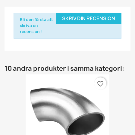
SKRIV DIN RECENSION
Bli den första att
skriva en
recension !
10 andra produkter i samma kategori:
favorite_border