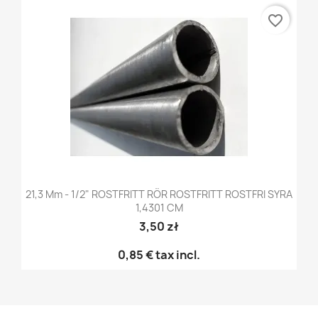
favorite_border
21,3 Mm - 1/2" ROSTFRITT RÖR ROSTFRITT ROSTFRI SYRA
1,4301 CM
3,50 zł
0,85 €
tax incl.