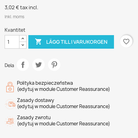
3,02 €
tax incl.
Inkl. moms
Kvantitet

favorite_border
LÄGG TILL I VARUKORGEN
Dela
Polityka bezpieczeństwa
(edytuj w module Customer Reassurance)
Zasady dostawy
(edytuj w module Customer Reassurance)
Zasady zwrotu
(edytuj w module Customer Reassurance)