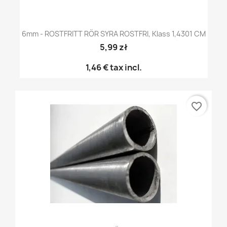
6mm - ROSTFRITT RÖR SYRA ROSTFRI, Klass 1,4301 CM
5,99 zł
1,46 €
tax incl.
favorite_border