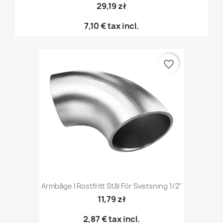
29,19 zł
7,10 €
tax incl.
favorite_border
Armbåge I Rostfritt Stål För Svetsning 1/2"
11,79 zł
2,87 €
tax incl.