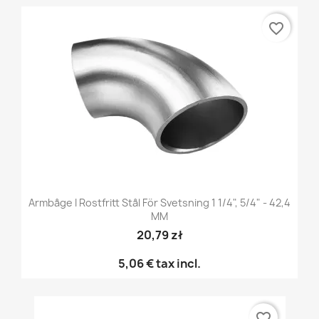
favorite_border
Armbåge I Rostfritt Stål För Svetsning 1 1/4", 5/4" - 42,4
MM
20,79 zł
5,06 €
tax incl.
favorite_border