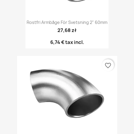
Rostfri Armbåge För Svetsning 2" 60mm
27,68 zł
6,74 €
tax incl.
favorite_border