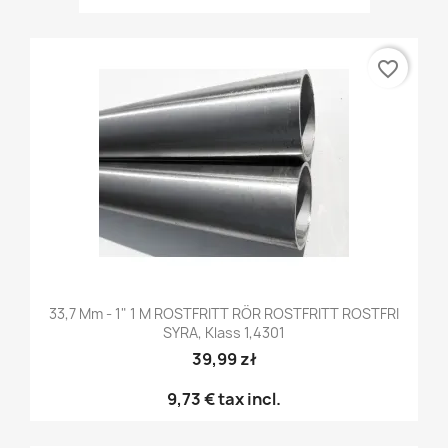
favorite_border
33,7 Mm - 1" 1 M ROSTFRITT RÖR ROSTFRITT ROSTFRI
SYRA, Klass 1,4301
39,99 zł
9,73 €
tax incl.