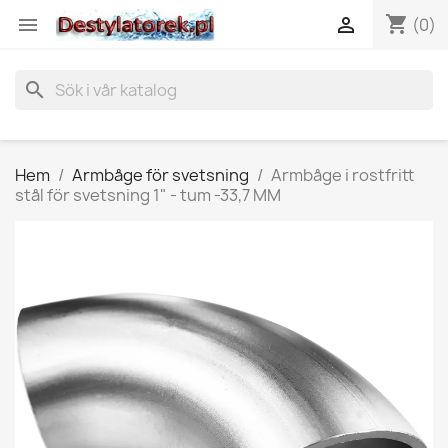
shopping_cart


(0)
search
Hem
Armbåge för svetsning
Armbåge i rostfritt
stål för svetsning 1" - tum -33,7 MM