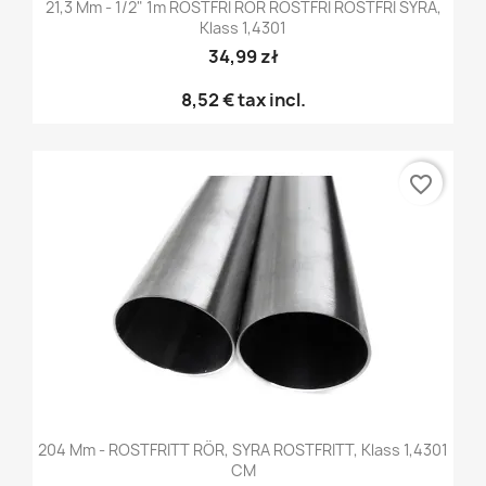
21,3 Mm - 1/2" 1m ROSTFRI RÖR ROSTFRI ROSTFRI SYRA,
Klass 1,4301
34,99 zł
8,52 €
tax incl.
favorite_border
204 Mm - ROSTFRITT RÖR, SYRA ROSTFRITT, Klass 1,4301
CM