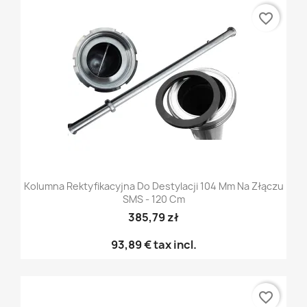
favorite_border
Kolumna Rektyfikacyjna Do Destylacji 104 Mm Na Złączu
SMS - 120 Cm
385,79 zł
93,89 €
tax incl.
favorite_border