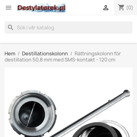
shopping_cart


(0)
search
Hem
Destillationskolonn
Rättningskolonn för
destillation 50,8 mm med SMS-kontakt - 120 cm