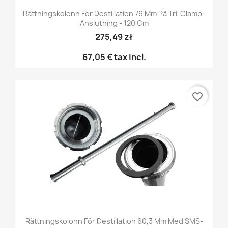
Rättningskolonn För Destillation 76 Mm På Tri-Clamp-
Anslutning - 120 Cm
275,49 zł
67,05 €
tax incl.
favorite_border
Rättningskolonn För Destillation 60,3 Mm Med SMS-