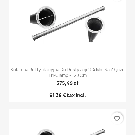
Kolumna Rektyfikacyjna Do Destylacji 104 Mm Na Złączu
Tri-Clamp - 120 Cm
375,49 zł
91,38 €
tax incl.
favorite_border