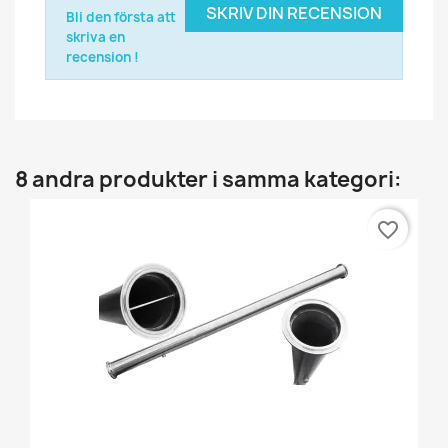
SKRIV DIN RECENSION
Bli den första att
skriva en
recension !
8 andra produkter i samma kategori:
favorite_border