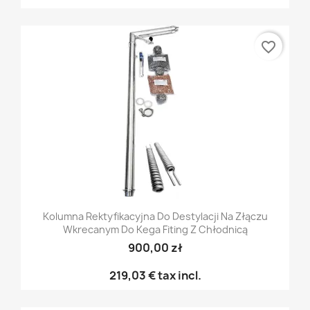
favorite_border
Kolumna Rektyfikacyjna Do Destylacji Na Złączu
Wkrecanym Do Kega Fiting Z Chłodnicą
900,00 zł
219,03 €
tax incl.