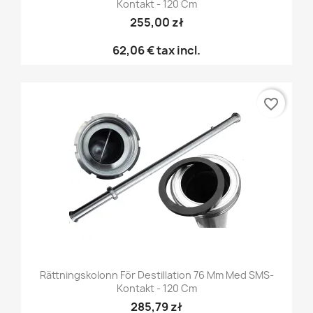
Kontakt - 120 Cm
255,00 zł
62,06 €
tax incl.
favorite_border
Rättningskolonn För Destillation 76 Mm Med SMS-
Kontakt - 120 Cm
285,79 zł