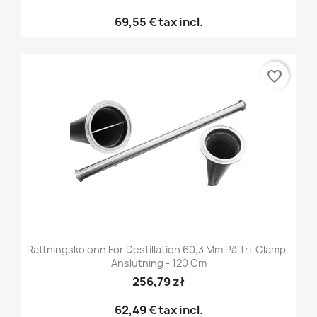
69,55 €
tax incl.
favorite_border
Rättningskolonn För Destillation 60,3 Mm På Tri-Clamp-
Anslutning - 120 Cm
256,79 zł
62,49 €
tax incl.