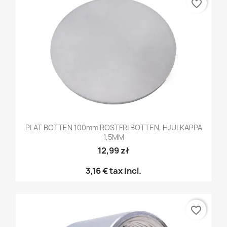
favorite_border
PLAT BOTTEN 100mm ROSTFRI BOTTEN, HJULKAPPA
1,5MM
12,99 zł
3,16 €
tax incl.
favorite_border