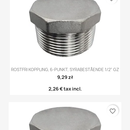
ROSTFRI KOPPLING, 6-PUNKT, SYRABESTÅENDE 1/2" GZ
9,29 zł
2,26 €
tax incl.
favorite_border