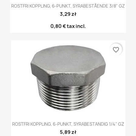
ROSTFRI KOPPLING, 6-PUNKT, SYRABESTÅENDE 3/8" GZ
3,29 zł
0,80 €
tax incl.
favorite_border
ROSTFRI KOPPLING, 6-PUNKT, SYRABESTANDIG 1/4" GZ
5,89 zł