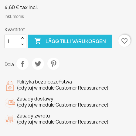
4,60 €
tax incl.
Inkl. moms
Kvantitet

favorite_border
LÄGG TILL I VARUKORGEN
Dela
Polityka bezpieczeństwa
(edytuj w module Customer Reassurance)
Zasady dostawy
(edytuj w module Customer Reassurance)
Zasady zwrotu
(edytuj w module Customer Reassurance)