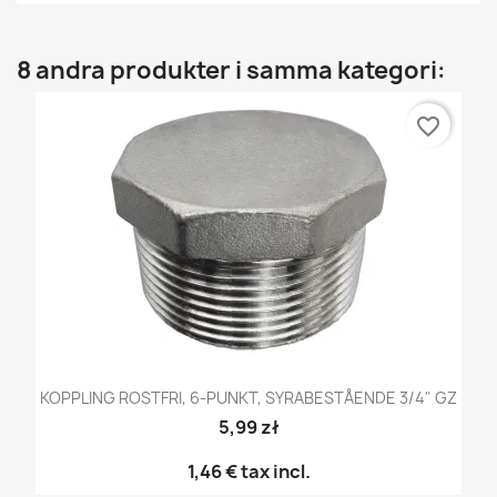
8 andra produkter i samma kategori:
favorite_border
KOPPLING ROSTFRI, 6-PUNKT, SYRABESTÅENDE 3/4" GZ
5,99 zł
1,46 €
tax incl.