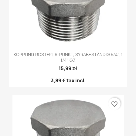
KOPPLING ROSTFRI, 6-PUNKT, SYRABESTÄNDIG 5/4", 1
1/4" GZ
15,99 zł
3,89 €
tax incl.
favorite_border