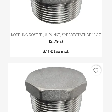
KOPPLING ROSTFRI, 6-PUNKT, SYRABESTÅENDE 1" GZ
12,79 zł
3,11 €
tax incl.
favorite_border