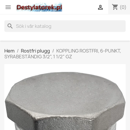
shopping_cart


(0)
search
Hem
Rostfri plugg
KOPPLING ROSTFRI, 6-PUNKT,
SYRABESTÄNDIG 3/2", 1 1/2" GZ