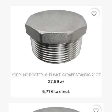
favorite_border
KOPPLING ROSTFRI, 6-PUNKT, SYRABESTÄNDIG 2" GZ
27,59 zł
6,71 €
tax incl.
favorite_border