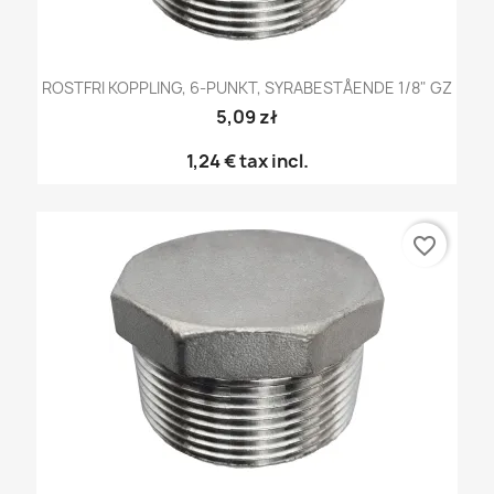
ROSTFRI KOPPLING, 6-PUNKT, SYRABESTÅENDE 1/8" GZ
5,09 zł
1,24 €
tax incl.
favorite_border