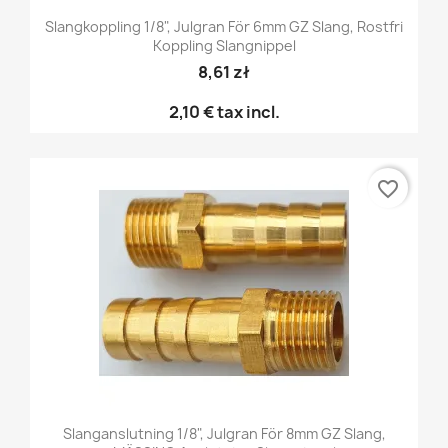
Slangkoppling 1/8", Julgran För 6mm GZ Slang, Rostfri
Koppling Slangnippel
8,61 zł
2,10 €
tax incl.
favorite_border
Slanganslutning 1/8", Julgran För 8mm GZ Slang,