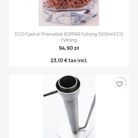
ECO Fjädrar Prismatisk KOPPAR Fyllning 1000ml ECO
Fyllning
94,90 zł
23,10 €
tax incl.
favorite_border