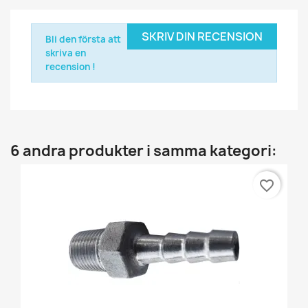
SKRIV DIN RECENSION
Bli den första att
skriva en
recension !
6 andra produkter i samma kategori:
favorite_border