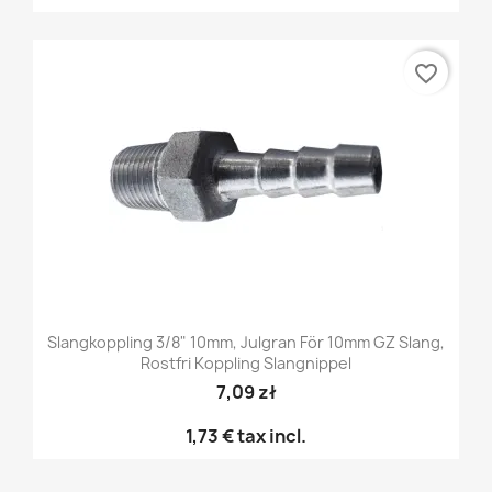
favorite_border
Slangkoppling 3/8" 10mm, Julgran För 10mm GZ Slang,
Rostfri Koppling Slangnippel
7,09 zł
1,73 €
tax incl.