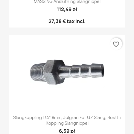
MÄSSING Anslutning Slangnippel
112,49 zł
27,38 €
tax incl.
favorite_border
Slangkoppling 1/4" 8mm, Julgran För GZ Slang, Rostfri
Koppling Slangnippel
6,59 zł