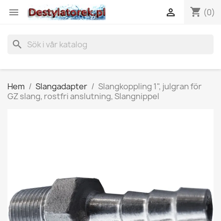
shopping_cart


(0)
search
Hem
Slangadapter
Slangkoppling 1", julgran för
GZ slang, rostfri anslutning, Slangnippel