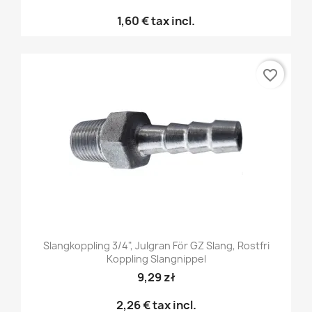
1,60 €
tax incl.
favorite_border
Slangkoppling 3/4", Julgran För GZ Slang, Rostfri
Koppling Slangnippel
9,29 zł
2,26 €
tax incl.