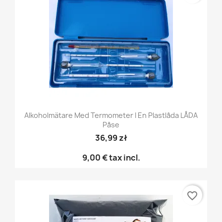
Alkoholmätare Med Termometer I En Plastlåda LÅDA
Påse
36,99 zł
9,00 €
tax incl.
favorite_border