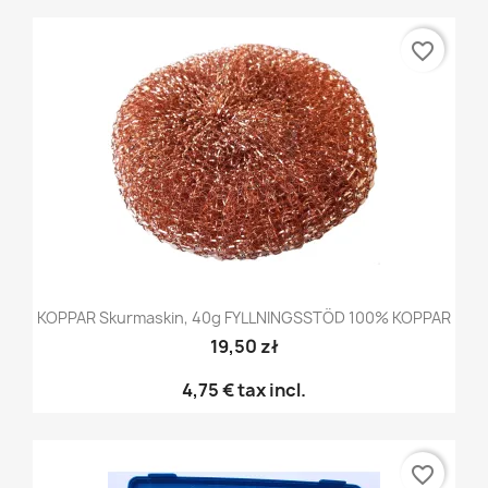
favorite_border
KOPPAR Skurmaskin, 40g FYLLNINGSSTÖD 100% KOPPAR
19,50 zł
4,75 €
tax incl.
favorite_border