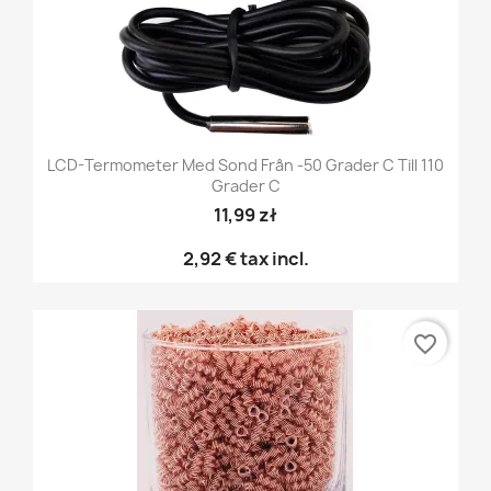
LCD-Termometer Med Sond Från -50 Grader C Till 110
Grader C
11,99 zł
2,92 €
tax incl.
favorite_border