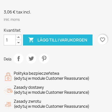
3,06 €
tax incl.
Inkl. moms
Kvantitet

favorite_border
LÄGG TILL I VARUKORGEN
Dela
Polityka bezpieczeństwa
(edytuj w module Customer Reassurance)
Zasady dostawy
(edytuj w module Customer Reassurance)
Zasady zwrotu
(edytuj w module Customer Reassurance)