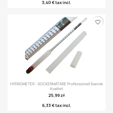
3,40 €
tax incl.
favorite_border
HYDROMETER - SOCKERMÄTARE Professionell Svensk
Kvalitet
25,99 zł
6,33 €
tax incl.