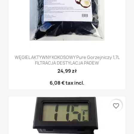
WĘGIEL AKTYWNY KOKOSOWY Pure Gorzejniczy 1,7L
FILTRACJA DESTYLACJA PADEW
24,99 zł
6,08 €
tax incl.
favorite_border