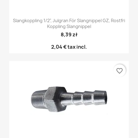
Slangkoppling 1/2", Julgran För Slangnippel GZ, Rostfri
Koppling Slangnippel
8,39 zł
2,04 €
tax incl.
favorite_border