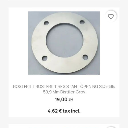
favorite_border
ROSTFRITT ROSTFRITT RESISTANT ÖPPNING SIDIstills
50,9 Mm Distiller Grov
19,00 zł
4,62 €
tax incl.