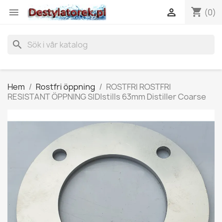
shopping_cart


(0)
search
Hem
Rostfri öppning
ROSTFRI ROSTFRI
RESISTANT ÖPPNING SIDIstills 63mm Distiller Coarse