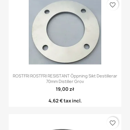
favorite_border
ROSTFRI ROSTFRI RESISTANT Öppning Sikt Destillerar
70mm Distiller Grov
19,00 zł
4,62 €
tax incl.
favorite_border