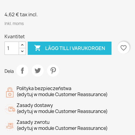
4,62 €
tax incl.
Inkl. moms
Kvantitet

favorite_border
LÄGG TILL I VARUKORGEN
Dela
Polityka bezpieczeństwa
(edytuj w module Customer Reassurance)
Zasady dostawy
(edytuj w module Customer Reassurance)
Zasady zwrotu
(edytuj w module Customer Reassurance)