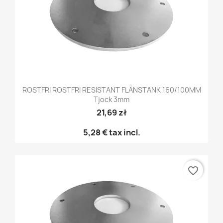
ROSTFRI ROSTFRI RESISTANT FLÄNSTANK 160/100MM
Tjock 3mm
21,69 zł
5,28 €
tax incl.
favorite_border