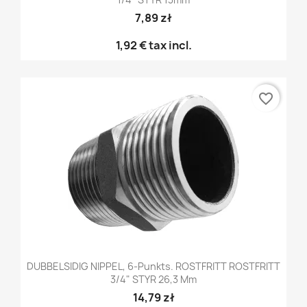
7,89 zł
1,92 €
tax incl.
favorite_border
DUBBELSIDIG NIPPEL, 6-Punkts. ROSTFRITT ROSTFRITT
3/4" STYR 26,3 Mm
14,79 zł