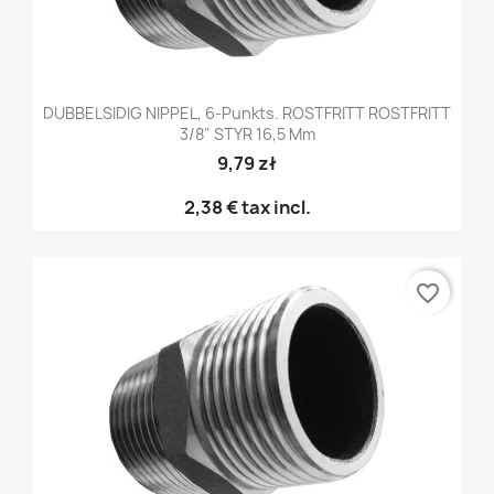
DUBBELSIDIG NIPPEL, 6-Punkts. ROSTFRITT ROSTFRITT
3/8" STYR 16,5 Mm
9,79 zł
2,38 €
tax incl.
favorite_border