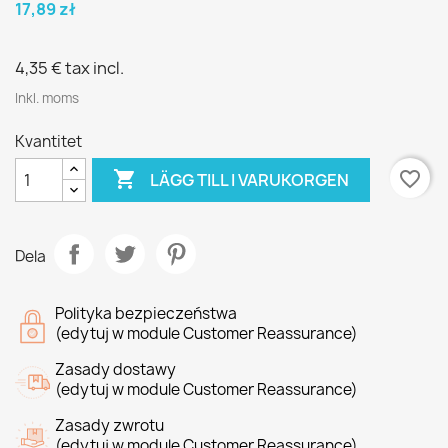
17,89 zł
4,35 €
tax incl.
Inkl. moms
Kvantitet

favorite_border
LÄGG TILL I VARUKORGEN
Dela
Polityka bezpieczeństwa
(edytuj w module Customer Reassurance)
Zasady dostawy
(edytuj w module Customer Reassurance)
Zasady zwrotu
(edytuj w module Customer Reassurance)