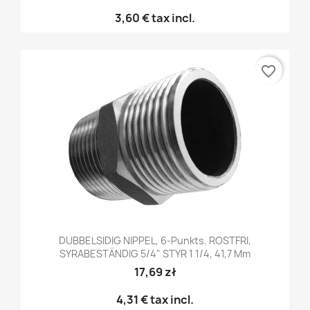
3,60 €
tax incl.
favorite_border
DUBBELSIDIG NIPPEL, 6-Punkts. ROSTFRI,
SYRABESTÄNDIG 5/4" STYR 1 1/4, 41,7 Mm
17,69 zł
4,31 €
tax incl.