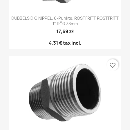
DUBBELSIDIG NIPPEL, 6-Punkts. ROSTFRITT ROSTFRITT
1" RÖR 33mm
17,69 zł
4,31 €
tax incl.
favorite_border