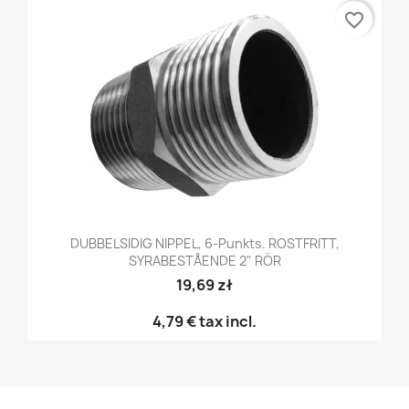
favorite_border
DUBBELSIDIG NIPPEL, 6-Punkts. ROSTFRITT,
SYRABESTÅENDE 2" RÖR
19,69 zł
4,79 €
tax incl.