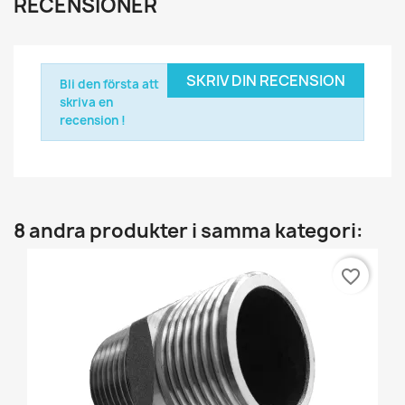
RECENSIONER
SKRIV DIN RECENSION
Bli den första att
skriva en
recension !
8 andra produkter i samma kategori:
favorite_border