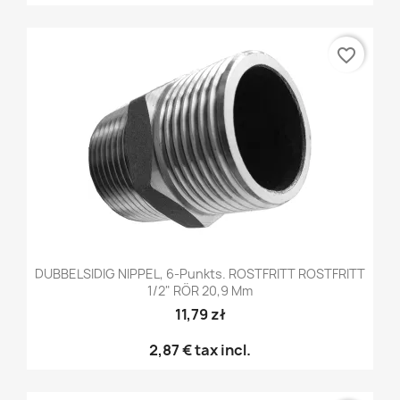
favorite_border
DUBBELSIDIG NIPPEL, 6-Punkts. ROSTFRITT ROSTFRITT
1/2" RÖR 20,9 Mm
11,79 zł
2,87 €
tax incl.