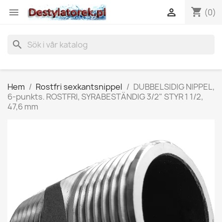
shopping_cart


(0)
search
Hem
Rostfri sexkantsnippel
DUBBELSIDIG NIPPEL,
6-punkts. ROSTFRI, SYRABESTÄNDIG 3/2" STYR 1 1/2,
47,6 mm