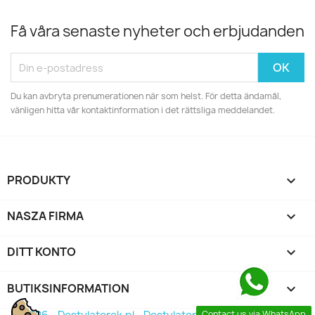
Få våra senaste nyheter och erbjudanden
Du kan avbryta prenumerationen när som helst. För detta ändamål,
vänligen hitta vår kontaktinformation i det rättsliga meddelandet.
PRODUKTY

NASZA FIRMA

DITT KONTO

BUTIKSINFORMATION
keyboard_arrow_down
Contact us via WhatsApp