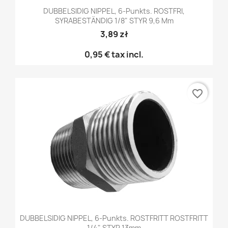
DUBBELSIDIG NIPPEL, 6-Punkts. ROSTFRI,
SYRABESTÄNDIG 1/8" STYR 9,6 Mm
3,89 zł
0,95 €
tax incl.
favorite_border
DUBBELSIDIG NIPPEL, 6-Punkts. ROSTFRITT ROSTFRITT
1/4" STYR 13mm