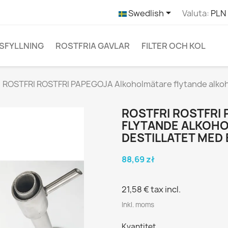

Swedlish
Valuta:
PLN 
SFYLLNING
ROSTFRIA GAVLAR
FILTER OCH KOL
ROSTFRI ROSTFRI PAPEGOJA Alkoholmätare flytande alkohol
ROSTFRI ROSTFRI
FLYTANDE ALKOHO
DESTILLATET MED
88,69 zł
21,58 €
tax incl.
Inkl. moms
Kvantitet