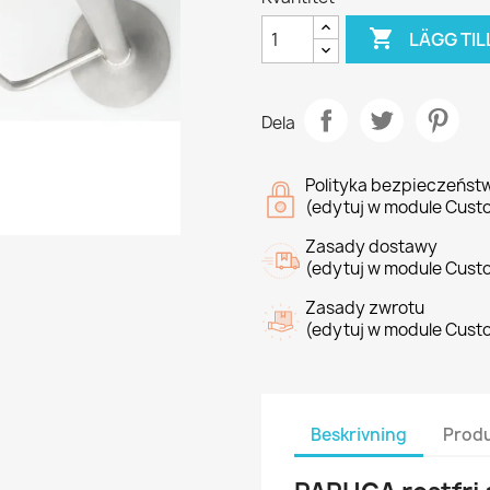

LÄGG TIL
Dela
Polityka bezpieczeńst
(edytuj w module Cust
Zasady dostawy
(edytuj w module Cust
Zasady zwrotu
(edytuj w module Cust
Beskrivning
Produ