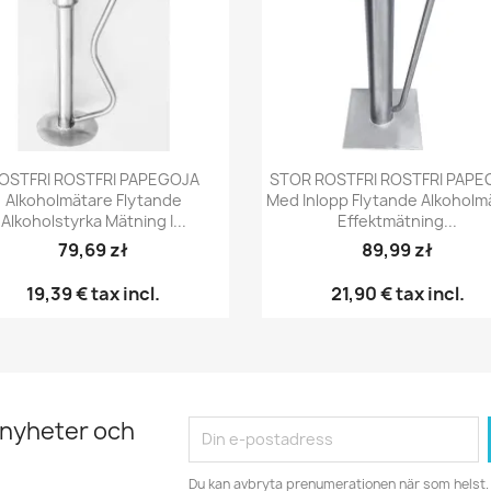
Snabbvy
Snabbvy


OSTFRI ROSTFRI PAPEGOJA
STOR ROSTFRI ROSTFRI PAPE
Alkoholmätare Flytande
Med Inlopp Flytande Alkoholm
Alkoholstyrka Mätning I...
Effektmätning...
79,69 zł
89,99 zł
19,39 €
tax incl.
21,90 €
tax incl.
 nyheter och
Du kan avbryta prenumerationen när som helst. 