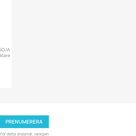
GOJA
ätare
För detta ändamål, vänligen