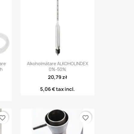
Snabbvy

are
Alkoholmätare ALKOHOLINDEX
ch
0%-50%
20,79 zł
5,06 €
tax incl.
vorite_border
favorite_border