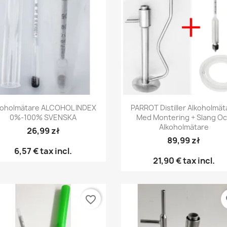
Snabbvy
Snabbvy


koholmätare ALCOHOL INDEX
PARROT Distiller Alkoholmät
0%-100% SVENSKA
Med Montering + Slang O
Alkoholmätare
26,99 zł
89,99 zł
6,57 €
tax incl.
21,90 €
tax incl.
favorite_border
fa