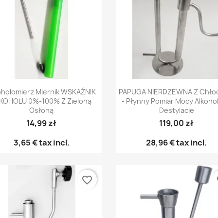
Snabbvy
Snabbvy


oholomierz Miernik WSKAŹNIK
PAPUGA NIERDZEWNA Z Chło
KOHOLU 0%-100% Z Zieloną
- Płynny Pomiar Mocy Alkoho
Osłoną
Destylacie
14,99 zł
119,00 zł
3,65 €
tax incl.
28,96 €
tax incl.
favorite_border
fa