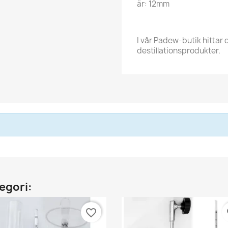
är: 12mm
I vår Padew-butik hittar
destillationsprodukter.
egori:
favorite_border
fa