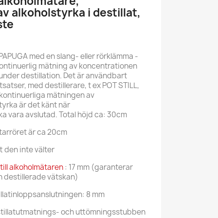
alkoholmätare,
 alkoholstyrka i destillat,
ste
 PAPUGA med en slang- eller rörklämma -
kontinuerlig mätning av koncentrationen
under destillation. Det är användbart
tsatser, med destillerare, t ex POT STILL,
 kontinuerliga mätningen av
yrka är det känt när
ka vara avslutad. Total höjd ca: 30cm
tarröret är ca 20cm
t den inte välter
ill alkoholmätaren
: 17 mm (garanterar
 destillerade vätskan)
illatinloppsanslutningen: 8 mm
stillatutmatnings- och uttömningsstubben