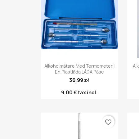
Snabbvy

Alkoholmätare Med Termometer I
Al
En Plastlåda LÅDA Påse
36,99 zł
9,00 €
tax incl.
favorite_border