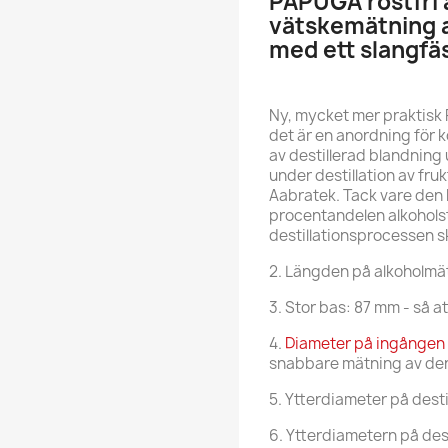
PAPUGA rostfri 
vätskemätning av
med ett slangfä
Ny, mycket mer praktisk
det är en anordning för 
av destillerad blandning 
under destillation av fruk
Aabratek. Tack vare den
procentandelen alkoholst
destillationsprocessen s
2. Längden på alkoholmä
3. Stor bas: 87 mm - så at
4.
Diameter på ingången t
snabbare mätning av den
5. Ytterdiameter på dest
6. Ytterdiametern på de