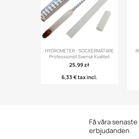
Snabbvy

HYDROMETER - SOCKERMÄTARE
R
Professionell Svensk Kvalitet
25,99 zł
6,33 €
tax incl.
Få våra senaste
erbjudanden