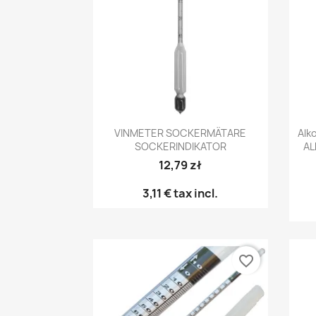
Snabbvy

VINMETER SOCKERMÄTARE
Alk
SOCKERINDIKATOR
AL
12,79 zł
3,11 €
tax incl.
favorite_border