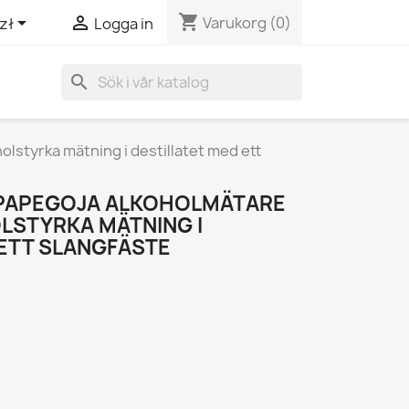
shopping_cart


Varukorg
(0)
zł
Logga in
search
styrka mätning i destillatet med ett
 PAPEGOJA ALKOHOLMÄTARE
LSTYRKA MÄTNING I
 ETT SLANGFÄSTE