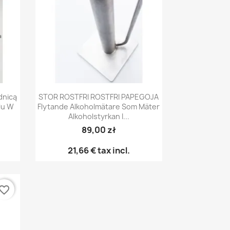
Snabbvy

dnicą
STOR ROSTFRI ROSTFRI PAPEGOJA
lu W
Flytande Alkoholmätare Som Mäter
Alkoholstyrkan I...
89,00 zł
21,66 €
tax incl.
vorite_border