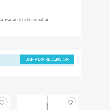
 du även andra alkoholmetrar,
SKRIV DIN RECENSION
vorite_border
favorite_border