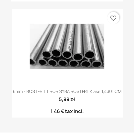
favorite_border
6mm - ROSTFRITT RÖR SYRA ROSTFRI, Klass 1,4301 CM
5,99 zł
1,46 €
tax incl.