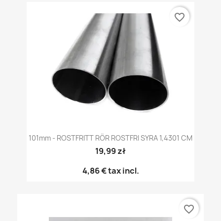
favorite_border
101mm - ROSTFRITT RÖR ROSTFRI SYRA 1,4301 CM
19,99 zł
4,86 €
tax incl.
favorite_border