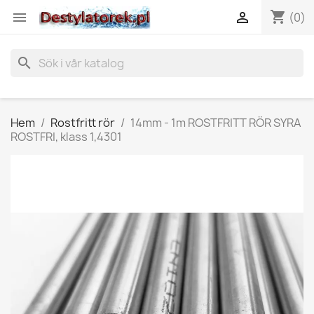
shopping_cart


(0)
search
Hem
Rostfritt rör
14mm - 1m ROSTFRITT RÖR SYRA
ROSTFRI, klass 1,4301