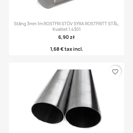
Stång 3mm 1m ROSTFRI STÖV SYRA ROSTFRITT STÅL,
Kvalitet 1.4301
6,90 zł
1,68 €
tax incl.
favorite_border