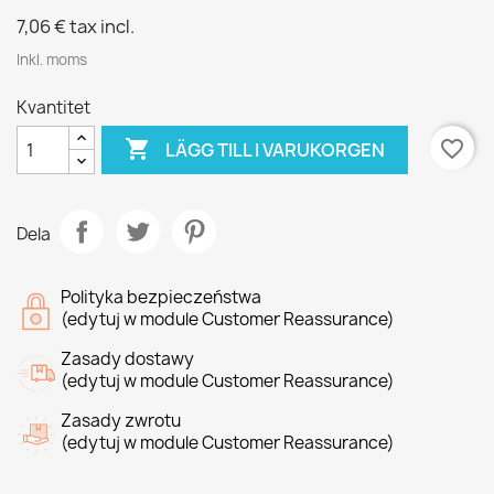
7,06 €
tax incl.
Inkl. moms
Kvantitet

favorite_border
LÄGG TILL I VARUKORGEN
Dela
Polityka bezpieczeństwa
(edytuj w module Customer Reassurance)
Zasady dostawy
(edytuj w module Customer Reassurance)
Zasady zwrotu
(edytuj w module Customer Reassurance)