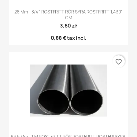
26 Mm - 3/4" ROSTFRITT RÖR SYRA ROSTFRITT 1,4301
CM
3,60 zł
0,88 €
tax incl.
favorite_border
63,5 Mm - 1 M ROSTFRITT RÖR ROSTFRITT ROSTFRI SYRA,