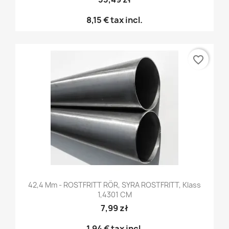
8,15 €
tax incl.
favorite_border
42,4 Mm - ROSTFRITT RÖR, SYRA ROSTFRITT, Klass
1,4301 CM
7,99 zł
1,94 €
tax incl.