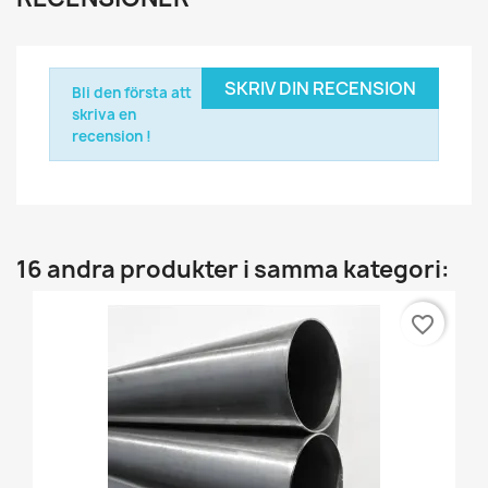
SKRIV DIN RECENSION
Bli den första att
skriva en
recension !
16 andra produkter i samma kategori:
favorite_border