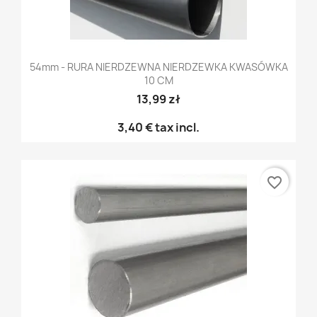
54mm - RURA NIERDZEWNA NIERDZEWKA KWASÓWKA
10 CM
13,99 zł
3,40 €
tax incl.
favorite_border