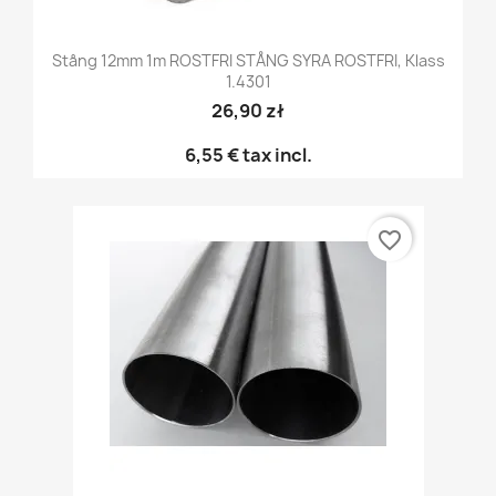
Stång 12mm 1m ROSTFRI STÅNG SYRA ROSTFRI, Klass
1.4301
26,90 zł
6,55 €
tax incl.
favorite_border