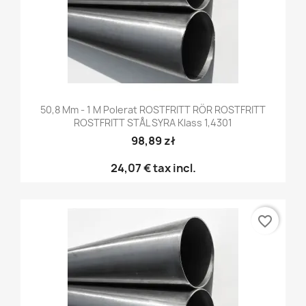
50,8 Mm - 1 M Polerat ROSTFRITT RÖR ROSTFRITT
ROSTFRITT STÅL SYRA Klass 1,4301
98,89 zł
24,07 €
tax incl.
favorite_border