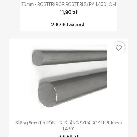
70mm - ROSTFRI RÖR ROSTFRI SYRA 1,4301 CM
11,80 zł
2,87 €
tax incl.
favorite_border
Stång 8mm 1m ROSTFRI STÅNG SYRA ROSTFRI, Klass
1.4301
33,49 zł