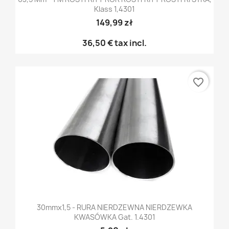
Klass 1,4301
149,99 zł
36,50 €
tax incl.
favorite_border
30mmx1,5 - RURA NIERDZEWNA NIERDZEWKA
KWASÓWKA Gat. 1.4301