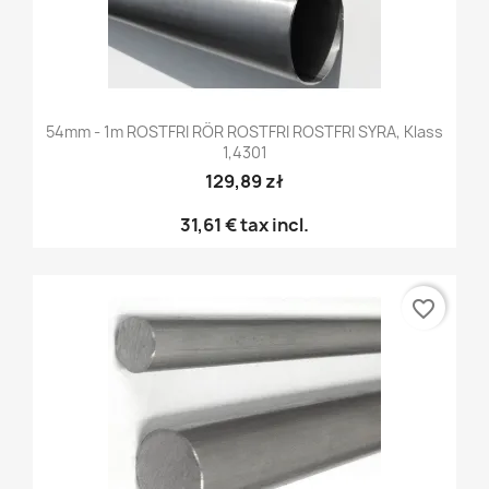
54mm - 1m ROSTFRI RÖR ROSTFRI ROSTFRI SYRA, Klass
1,4301
129,89 zł
31,61 €
tax incl.
favorite_border