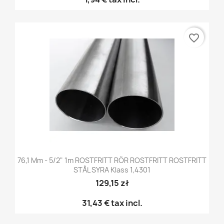
favorite_border
76,1 Mm - 5/2" 1m ROSTFRITT RÖR ROSTFRITT ROSTFRITT
STÅL SYRA Klass 1,4301
129,15 zł
31,43 €
tax incl.