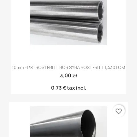
10mm -1/8" ROSTFRITT RÖR SYRA ROSTFRITT 1,4301 CM
3,00 zł
0,73 €
tax incl.
favorite_border