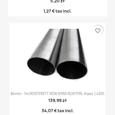
5,20 zł
1,27 €
tax incl.
favorite_border
84mm - 1m ROSTFRITT RÖR SYRA ROSTFRI, Klass 1,4301
139,99 zł
34,07 €
tax incl.