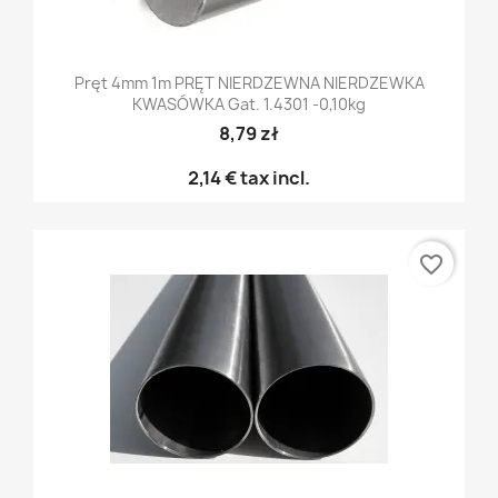
Pręt 4mm 1m PRĘT NIERDZEWNA NIERDZEWKA
KWASÓWKA Gat. 1.4301 -0,10kg
8,79 zł
2,14 €
tax incl.
favorite_border