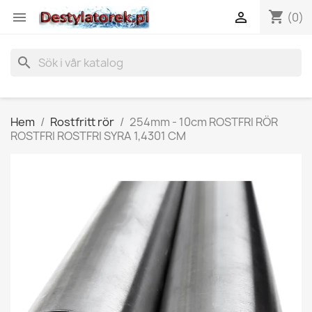
shopping_cart


(0)
search
Hem
Rostfritt rör
254mm - 10cm ROSTFRI RÖR
ROSTFRI ROSTFRI SYRA 1,4301 CM