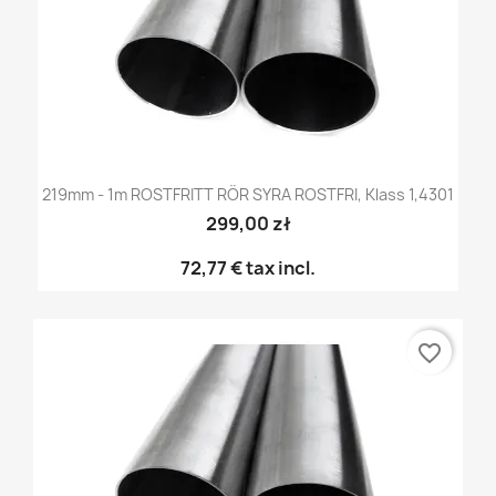
219mm - 1m ROSTFRITT RÖR SYRA ROSTFRI, Klass 1,4301
299,00 zł
72,77 €
tax incl.
favorite_border