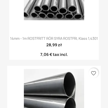
14mm - 1m ROSTFRITT RÖR SYRA ROSTFRI, Klass 1,4301
28,99 zł
7,06 €
tax incl.
favorite_border