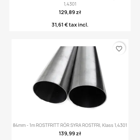
1,4301
129,89 zł
31,61 €
tax incl.
favorite_border
84mm - 1m ROSTFRITT RÖR SYRA ROSTFRI, Klass 1,4301
139,99 zł