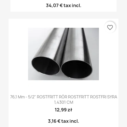
34,07 €
tax incl.
favorite_border
76,1 Mm - 5/2" ROSTFRITT RÖR ROSTFRITT ROSTFRI SYRA
1,4301 CM
12,99 zł
3,16 €
tax incl.