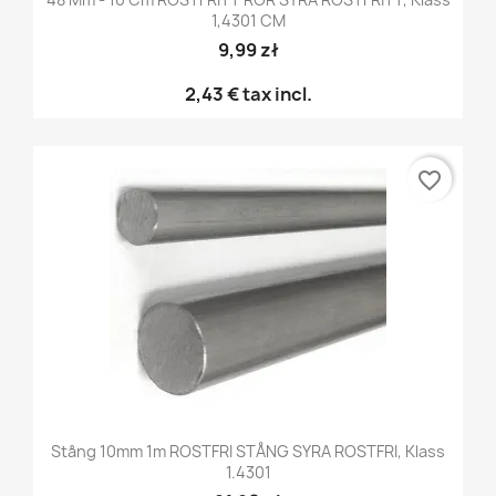
1,4301 CM
9,99 zł
2,43 €
tax incl.
favorite_border
Stång 10mm 1m ROSTFRI STÅNG SYRA ROSTFRI, Klass
1.4301