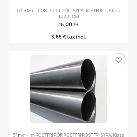
63,5 Mm - ROSTFRITT RÖR, SYRA ROSTFRITT, Klass
1,4301 CM
15,00 zł
3,65 €
tax incl.
favorite_border
54mm - 1m ROSTFRI RÖR ROSTFRI ROSTFRI SYRA, Klass