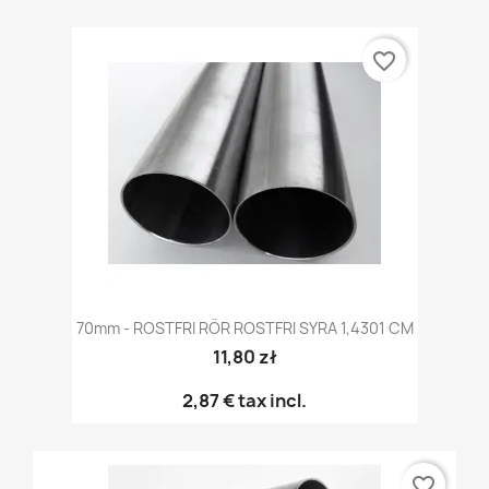
favorite_border
70mm - ROSTFRI RÖR ROSTFRI SYRA 1,4301 CM
11,80 zł
2,87 €
tax incl.
favorite_border