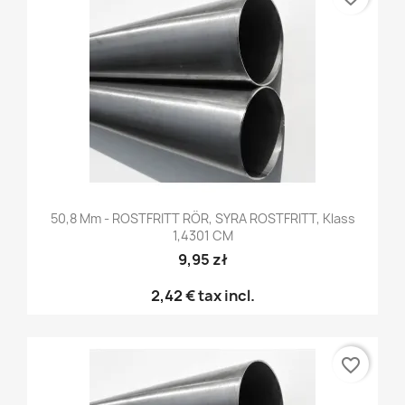
50,8 Mm - ROSTFRITT RÖR, SYRA ROSTFRITT, Klass
1,4301 CM
9,95 zł
2,42 €
tax incl.
favorite_border