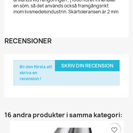
en söm, så det används också framgångsrikt
inom livsmedelsindustrin. Skärtoleransen är 2 mm
RECENSIONER
SKRIV DIN RECENSION
Bli den första att
skriva en
recension !
16 andra produkter i samma kategori:
favorite_border