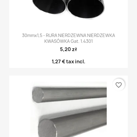
30mmx1,5 - RURA NIERDZEWNA NIERDZEWKA
KWASÓWKA Gat. 1.4301
5,20 zł
1,27 €
tax incl.
favorite_border