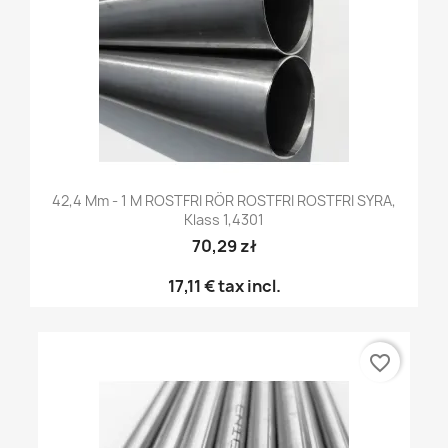
42,4 Mm - 1 M ROSTFRI RÖR ROSTFRI ROSTFRI SYRA,
Klass 1,4301
70,29 zł
17,11 €
tax incl.
favorite_border