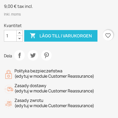
9,00 €
tax incl.
Inkl. moms
Kvantitet

favorite_border
LÄGG TILL I VARUKORGEN
Dela
Polityka bezpieczeństwa
(edytuj w module Customer Reassurance)
Zasady dostawy
(edytuj w module Customer Reassurance)
Zasady zwrotu
(edytuj w module Customer Reassurance)