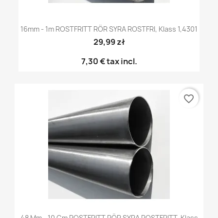
16mm - 1m ROSTFRITT RÖR SYRA ROSTFRI, Klass 1,4301
29,99 zł
7,30 €
tax incl.
favorite_border
48 Mm - 10 Cm ROSTFRITT RÖR SYRA ROSTFRITT, Klass