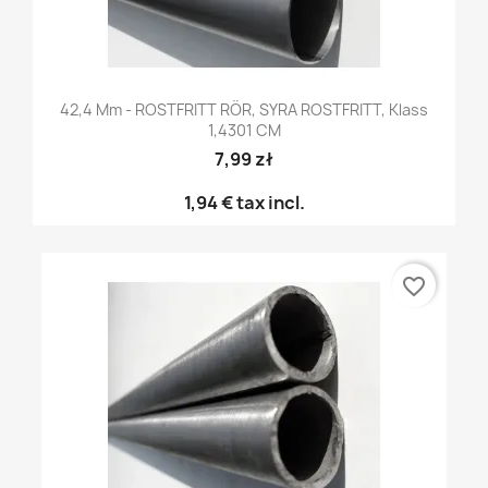
42,4 Mm - ROSTFRITT RÖR, SYRA ROSTFRITT, Klass
1,4301 CM
7,99 zł
1,94 €
tax incl.
favorite_border