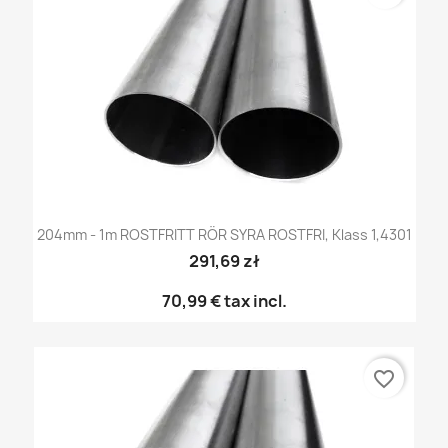
204mm - 1m ROSTFRITT RÖR SYRA ROSTFRI, Klass 1,4301
291,69 zł
70,99 €
tax incl.
favorite_border