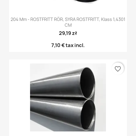
204 Mm - ROSTFRITT RÖR, SYRA ROSTFRITT, Klass 1,4301
CM
29,19 zł
7,10 €
tax incl.
favorite_border