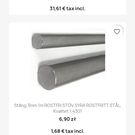
31,61 €
tax incl.
favorite_border
Stång 3mm 1m ROSTFRI STÖV SYRA ROSTFRITT STÅL,
Kvalitet 1.4301
6,90 zł
1,68 €
tax incl.