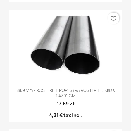
favorite_border
88,9 Mm - ROSTFRITT RÖR, SYRA ROSTFRITT, Klass
1,4301 CM
17,69 zł
4,31 €
tax incl.