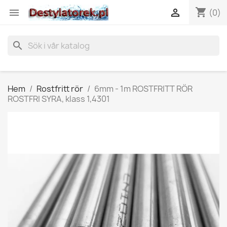
shopping_cart


(0)
search
Hem
Rostfritt rör
6mm - 1m ROSTFRITT RÖR
ROSTFRI SYRA, klass 1,4301