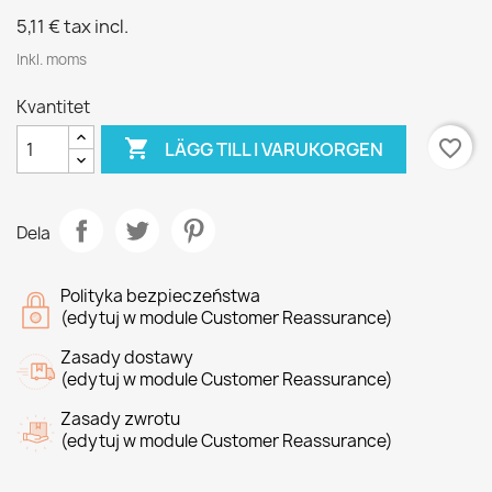
5,11 €
tax incl.
Inkl. moms
Kvantitet

favorite_border
LÄGG TILL I VARUKORGEN
Dela
Polityka bezpieczeństwa
(edytuj w module Customer Reassurance)
Zasady dostawy
(edytuj w module Customer Reassurance)
Zasady zwrotu
(edytuj w module Customer Reassurance)