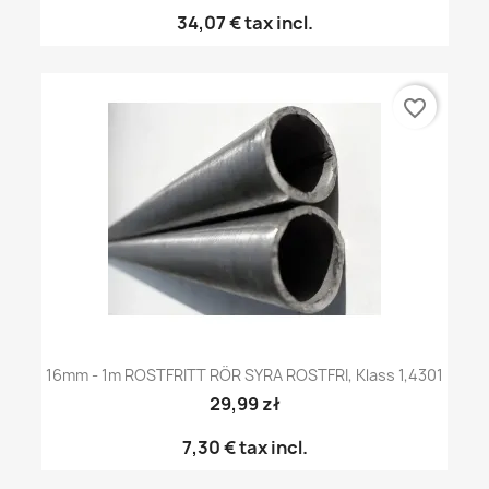
34,07 €
tax incl.
favorite_border
16mm - 1m ROSTFRITT RÖR SYRA ROSTFRI, Klass 1,4301
29,99 zł
7,30 €
tax incl.