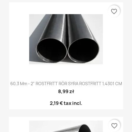
favorite_border
60,3 Mm - 2" ROSTFRITT RÖR SYRA ROSTFRITT 1,4301 CM
8,99 zł
2,19 €
tax incl.
favorite_border