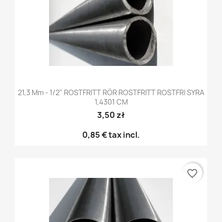
21,3 Mm - 1/2" ROSTFRITT RÖR ROSTFRITT ROSTFRI SYRA
1,4301 CM
3,50 zł
0,85 €
tax incl.
favorite_border