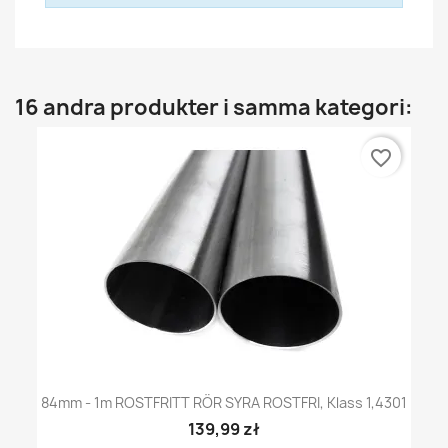
16 andra produkter i samma kategori:
favorite_border
84mm - 1m ROSTFRITT RÖR SYRA ROSTFRI, Klass 1,4301
139,99 zł