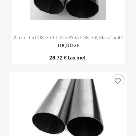
70mm - 1m ROSTFRITT RÖR SYRA ROSTFRI, Klass 1,4301
118,00 zł
28,72 €
tax incl.
favorite_border