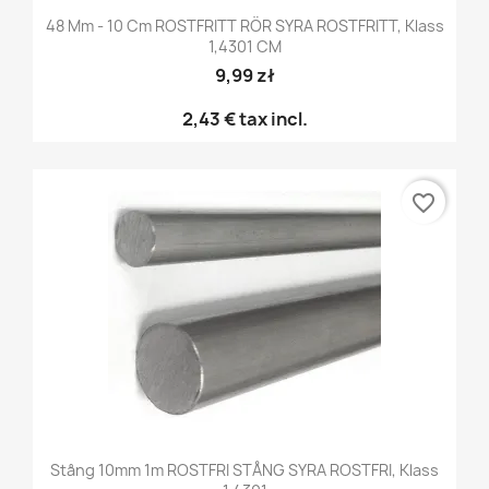
48 Mm - 10 Cm ROSTFRITT RÖR SYRA ROSTFRITT, Klass
1,4301 CM
9,99 zł
2,43 €
tax incl.
favorite_border
Stång 10mm 1m ROSTFRI STÅNG SYRA ROSTFRI, Klass