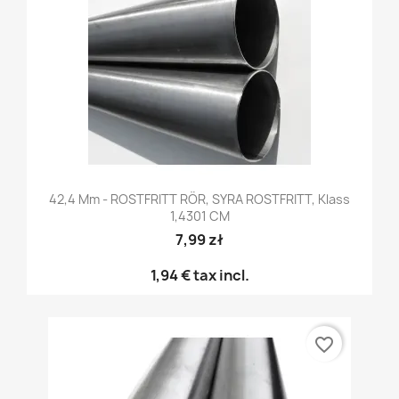
42,4 Mm - ROSTFRITT RÖR, SYRA ROSTFRITT, Klass
1,4301 CM
7,99 zł
1,94 €
tax incl.
favorite_border