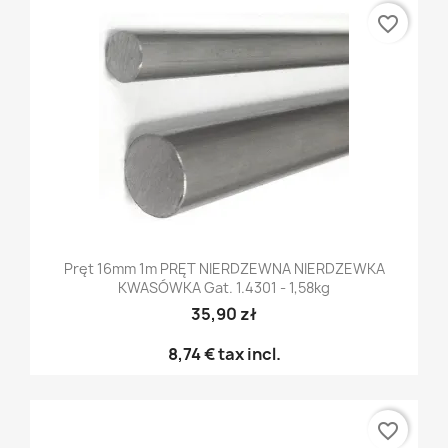
favorite_border
Pręt 16mm 1m PRĘT NIERDZEWNA NIERDZEWKA
KWASÓWKA Gat. 1.4301 - 1,58kg
35,90 zł
8,74 €
tax incl.
favorite_border