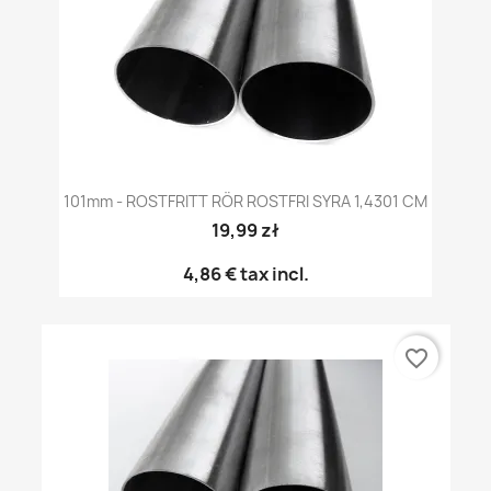
101mm - ROSTFRITT RÖR ROSTFRI SYRA 1,4301 CM
19,99 zł
4,86 €
tax incl.
favorite_border