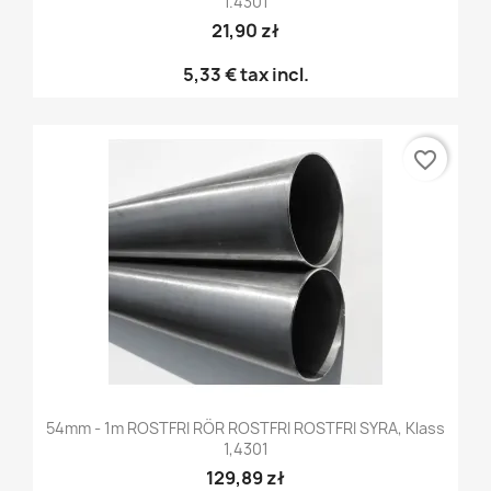
1.4301
21,90 zł
5,33 €
tax incl.
favorite_border
54mm - 1m ROSTFRI RÖR ROSTFRI ROSTFRI SYRA, Klass
1,4301
129,89 zł