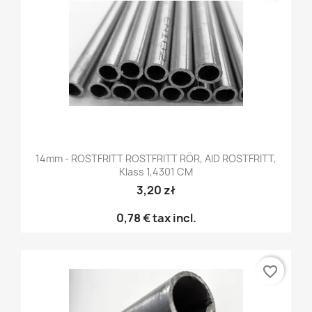
14mm - ROSTFRITT ROSTFRITT RÖR, AID ROSTFRITT,
Klass 1,4301 CM
3,20 zł
0,78 €
tax incl.
favorite_border