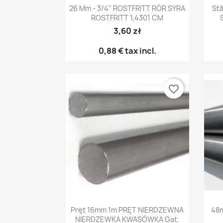
Snabbvy

26 Mm - 3/4" ROSTFRITT RÖR SYRA
St
ROSTFRITT 1,4301 CM
3,60 zł
0,88 €
tax incl.
favorite_border
Snabbvy

Pręt 16mm 1m PRĘT NIERDZEWNA
48m
NIERDZEWKA KWASÓWKA Gat.