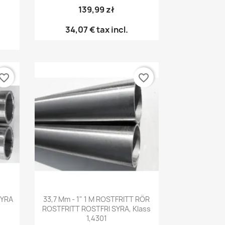
139,99 zł
34,07 €
tax incl.
vorite_border
favorite_border
Snabbvy

SYRA
33,7 Mm - 1" 1 M ROSTFRITT RÖR
ROSTFRITT ROSTFRI SYRA, Klass
1,4301