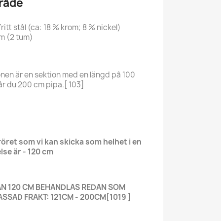
råde
itt stål (ca: 18 % krom; 8 % nickel)
m (2 tum)
nen är en sektion med en längd på 100
år du 200 cm pipa.[ 103]
öret som vi kan skicka som helhet i en
se är - 120 cm
ÄN 120 CM BEHANDLAS REDAN SOM
SSAD FRAKT: 121CM - 200CM[1019 ]