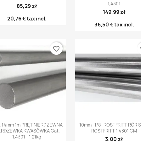
1,4301
85,29 zł
149,99 zł
20,76 €
tax incl.
36,50 €
tax incl.
favorite_border
fa
Snabbvy
Snabbvy


t 14mm 1m PRĘT NIERDZEWNA
10mm -1/8" ROSTFRITT RÖR 
ERDZEWKA KWASÓWKA Gat.
ROSTFRITT 1,4301 CM
1.4301 - 1,21kg
3,00 zł