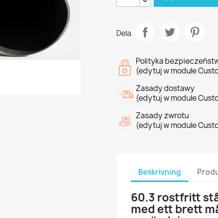
Dela
Polityka bezpieczeńst
(edytuj w module Cust
Zasady dostawy
(edytuj w module Cust
Zasady zwrotu
(edytuj w module Cust
Beskrivning
Produ
60.3 rostfritt st
med ett brett m