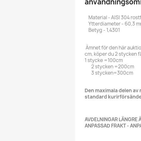
användningsom
Material - AISI 304 rostfr
Ytterdiameter - 60,3 m
Betyg - 1,4301
Ämnet för den här auktio
cm, köper du 2 stycken f
1 stycke =100cm
2 stycken =200cm
3 stycken=300cm
Den maximala delen av r
standard kurirförsändel
AVDELNINGAR LÄNGRE 
ANPASSAD FRAKT - ANPA