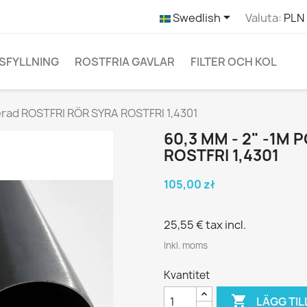

Swedlish
Valuta:
PLN 
SFYLLNING
ROSTFRIA GAVLAR
FILTER OCH KOL
lerad ROSTFRI RÖR SYRA ROSTFRI 1,4301
60,3 MM - 2" -1M
ROSTFRI 1,4301
105,00 zł
25,55 €
tax incl.
Inkl. moms
Kvantitet

LÄGG TIL