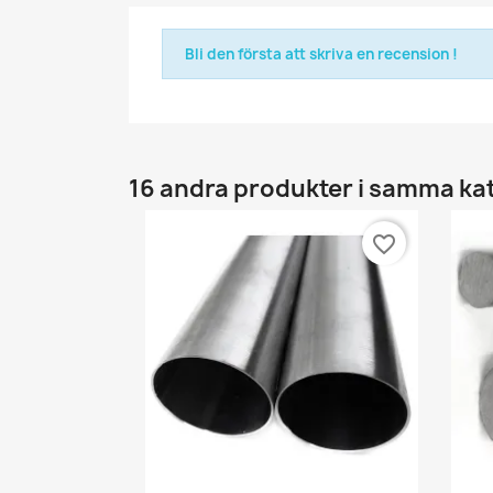
Bli den första att skriva en recension !
16 andra produkter i samma ka
favorite_border