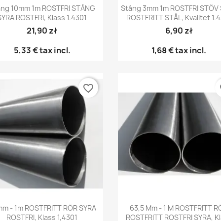
Snabbvy
Snabbvy


ång 10mm 1m ROSTFRI STÅNG
Stång 3mm 1m ROSTFRI STÖV
SYRA ROSTFRI, Klass 1.4301
ROSTFRITT STÅL, Kvalitet 1.
21,90 zł
6,90 zł
5,33 €
tax incl.
1,68 €
tax incl.
favorite_border
fa
Snabbvy
Snabbvy


m - 1m ROSTFRITT RÖR SYRA
63,5 Mm - 1 M ROSTFRITT R
ROSTFRI, Klass 1,4301
ROSTFRITT ROSTFRI SYRA, K