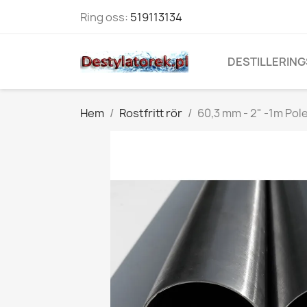
Ring oss:
519113134
DESTILLERING
Hem
Rostfritt rör
60,3 mm - 2" -1m Po