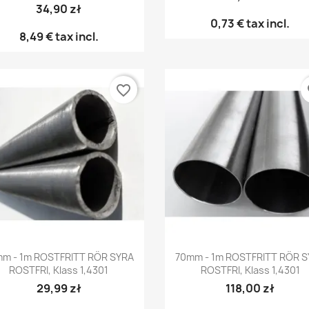
34,90 zł
0,73 €
tax incl.
8,49 €
tax incl.
favorite_border
fa
Snabbvy
Snabbvy


m - 1m ROSTFRITT RÖR SYRA
70mm - 1m ROSTFRITT RÖR 
ROSTFRI, Klass 1,4301
ROSTFRI, Klass 1,4301
29,99 zł
118,00 zł