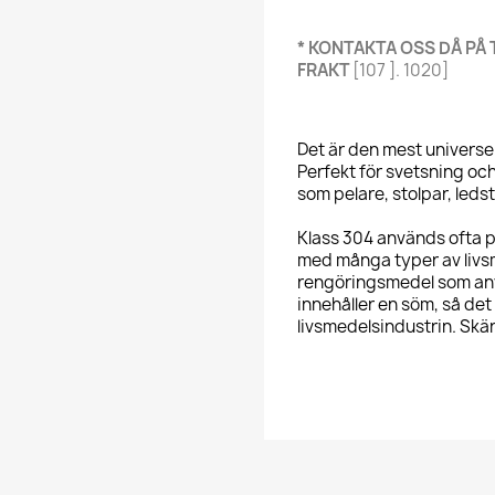
* KONTAKTA OSS DÅ PÅ 
FRAKT
[107 ]. 1020]
Det är den mest universell
Perfekt för svetsning oc
som pelare, stolpar, leds
Klass 304 används ofta p
med många typer av livsm
rengöringsmedel som anv
innehåller en söm, så de
livsmedelsindustrin. Skä