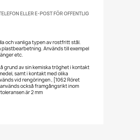
TELEFON ELLER E-POST FÖR OFFENTLIG
a och vanliga typen av rostfritt stål.
h plastbearbetning. Används till exempel
tänger etc.
å grund av sin kemiska tröghet i kontakt
edel, samt i kontakt med olika
änds vid rengöringen , [1062 Röret
t används också framgångsrikt inom
rtoleransen är 2 mm