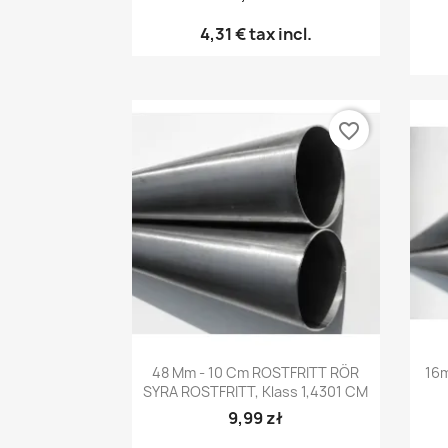
4,31 €
tax incl.
favorite_border
Snabbvy

48 Mm - 10 Cm ROSTFRITT RÖR
16m
SYRA ROSTFRITT, Klass 1,4301 CM
9,99 zł