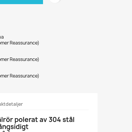
wa
omer Reassurance)
omer Reassurance)
omer Reassurance)
ktdetaljer
ålrör polerat av 304 stål
ångsidigt