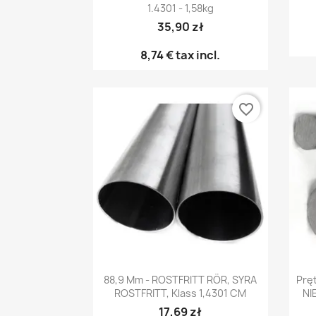
1.4301 - 1,58kg
35,90 zł
8,74 €
tax incl.
favorite_border
Snabbvy

88,9 Mm - ROSTFRITT RÖR, SYRA
Prę
ROSTFRITT, Klass 1,4301 CM
NI
17,69 zł