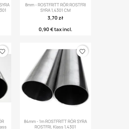
Snabbvy

 SYRA
8mm - ROSTFRITT RÖR ROSTFRI
4301
SYRA 1,4301 CM
3,70 zł
0,90 €
tax incl.
vorite_border
favorite_border
Snabbvy

ÖR
84mm - 1m ROSTFRITT RÖR SYRA
lass
ROSTFRI, Klass 1,4301