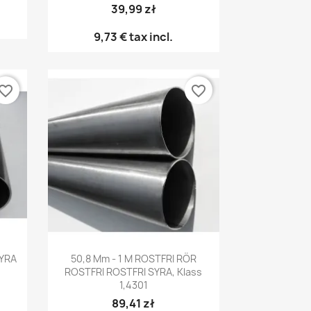
39,99 zł
9,73 €
tax incl.
vorite_border
favorite_border
Snabbvy

SYRA
50,8 Mm - 1 M ROSTFRI RÖR
ROSTFRI ROSTFRI SYRA, Klass
1,4301
89,41 zł