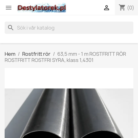
shopping_cart


(0)
search
Hem
Rostfritt rör
63,5 mm - 1 m ROSTFRITT RÖR
ROSTFRITT ROSTFRI SYRA, klass 1,4301