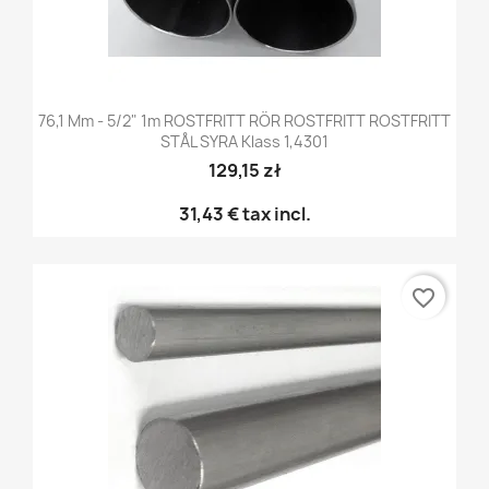
76,1 Mm - 5/2" 1m ROSTFRITT RÖR ROSTFRITT ROSTFRITT
STÅL SYRA Klass 1,4301
129,15 zł
31,43 €
tax incl.
favorite_border