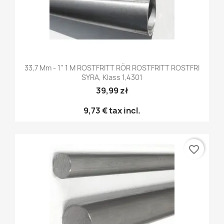
33,7 Mm - 1" 1 M ROSTFRITT RÖR ROSTFRITT ROSTFRI
SYRA, Klass 1,4301
39,99 zł
9,73 €
tax incl.
favorite_border