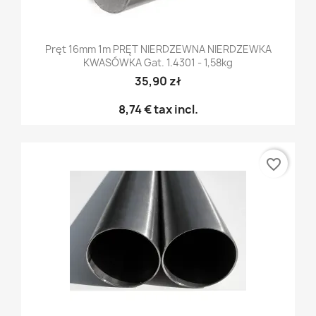
Pręt 16mm 1m PRĘT NIERDZEWNA NIERDZEWKA
KWASÓWKA Gat. 1.4301 - 1,58kg
35,90 zł
8,74 €
tax incl.
favorite_border