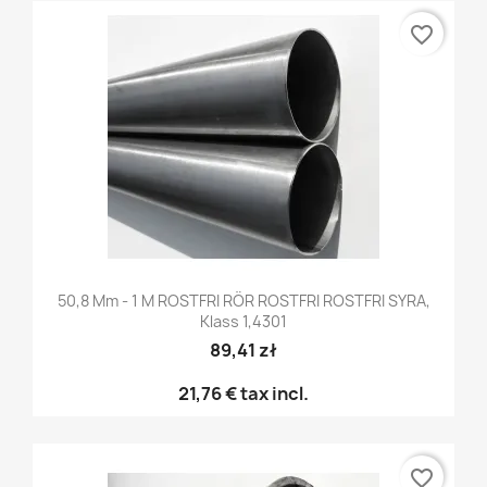
favorite_border
50,8 Mm - 1 M ROSTFRI RÖR ROSTFRI ROSTFRI SYRA,
Klass 1,4301
89,41 zł
21,76 €
tax incl.
favorite_border