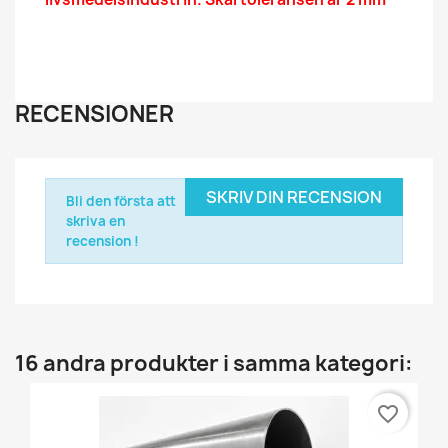
RECENSIONER
SKRIV DIN RECENSION
Bli den första att
skriva en
recension !
16 andra produkter i samma kategori:
favorite_border