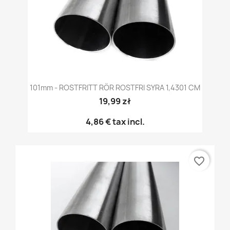
101mm - ROSTFRITT RÖR ROSTFRI SYRA 1,4301 CM
19,99 zł
4,86 €
tax incl.
favorite_border