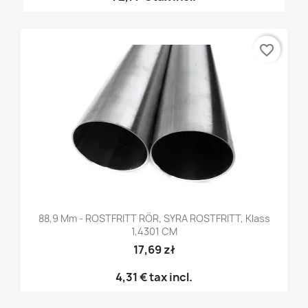
favorite_border
88,9 Mm - ROSTFRITT RÖR, SYRA ROSTFRITT, Klass
1,4301 CM
17,69 zł
4,31 €
tax incl.