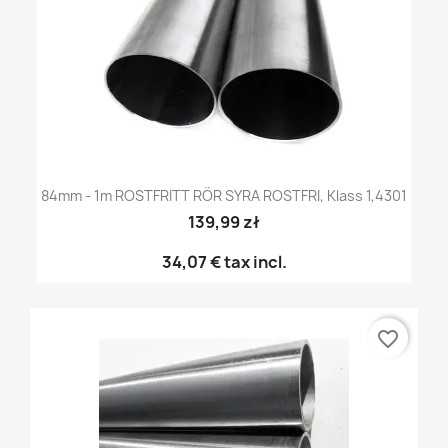
84mm - 1m ROSTFRITT RÖR SYRA ROSTFRI, Klass 1,4301
139,99 zł
34,07 €
tax incl.
favorite_border