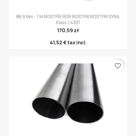
88,9 Mm - 1 M ROSTFRI RÖR ROSTFRI ROSTFRI SYRA,
Klass 1,4301
170,59 zł
41,52 €
tax incl.
favorite_border