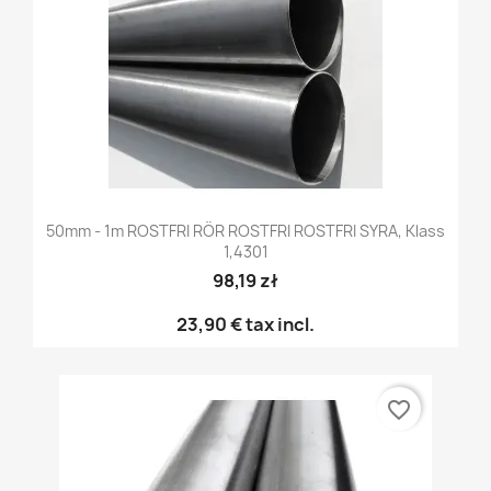
50mm - 1m ROSTFRI RÖR ROSTFRI ROSTFRI SYRA, Klass
1,4301
98,19 zł
23,90 €
tax incl.
favorite_border