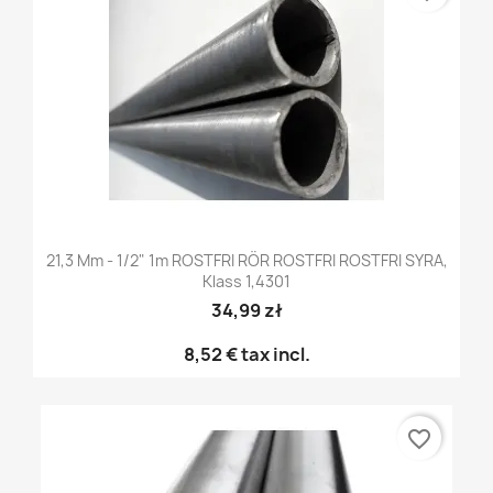
21,3 Mm - 1/2" 1m ROSTFRI RÖR ROSTFRI ROSTFRI SYRA,
Klass 1,4301
34,99 zł
8,52 €
tax incl.
favorite_border