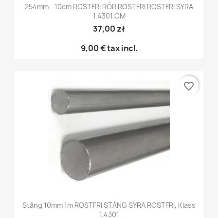
254mm - 10cm ROSTFRI RÖR ROSTFRI ROSTFRI SYRA
1,4301 CM
37,00 zł
9,00 €
tax incl.
favorite_border
Stång 10mm 1m ROSTFRI STÅNG SYRA ROSTFRI, Klass
1.4301