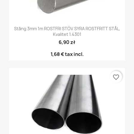
Stång 3mm 1m ROSTFRI STÖV SYRA ROSTFRITT STÅL,
Kvalitet 1.4301
6,90 zł
1,68 €
tax incl.
favorite_border