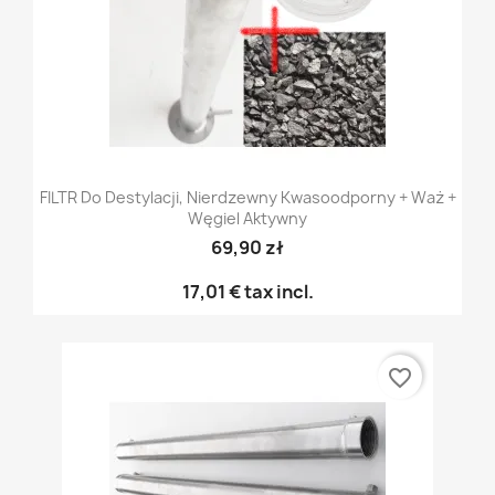
FILTR Do Destylacji, Nierdzewny Kwasoodporny + Waż +
Węgiel Aktywny
69,90 zł
17,01 €
tax incl.
favorite_border