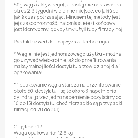
50g węgla aktywnego), a następnie odstawić na
okres 2-3 tygodni w ciemne miejsce, co jakiś co
jakiś czas potrząsając. Minusem tej metody jest
jej czasochłonność, natomiast efekt końcowy
jest identyczny, gdybyśmy użyli tuby filtracyjnej.
Produkt szwedzki - najwyższa technologia.
* Węgiel nie jest jednorazowego użytku - można
go używać wielokrotnie, aż do przefiltrowania
maksymalnej ilości destylatu przewidzianej dla 1
opakowania!
* 1 opakowanie węgla starcza na przefiltrowanie
około 50l destylatu - są to około 3 napełnienia
cylindra (przez jedno napełnienie oczyścimy od
10 do 15l destylatu, choć nierzadkie są przypadki
filtracji od 20 do 30l)
Objętość: 1,7l
Waga opakowania: 12,6 kg