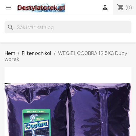
shopping_cart


(0)
search
Hem
Filter och kol
WĘGIEL COOBRA 12,5KG Duży
worek