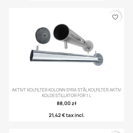
favorite_border
AKTIVT KOLFILTER KOLONN SYRA STÅL KOLFILTER AKTIV
KOLDESTILLATOR FÖR 1 L
88,00 zł
21,42 €
tax incl.