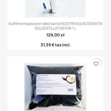
Kolfiltreringskolonn Med Ventil ROSTFRI KOLFILTERAKTIV
KOLDESTILLATOR FÖR 1 L
129,00 zł
31,39 €
tax incl.
favorite_border