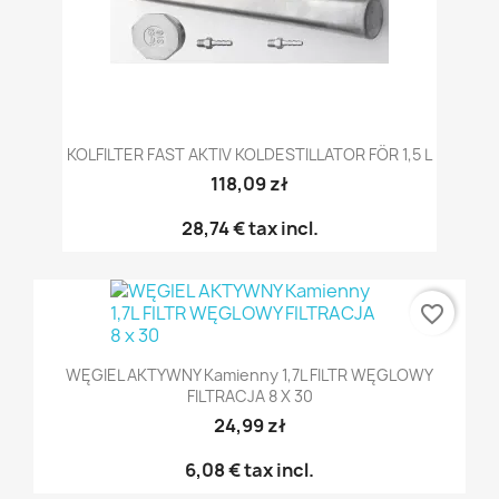
KOLFILTER FAST AKTIV KOLDESTILLATOR FÖR 1,5 L
118,09 zł
28,74 €
tax incl.
favorite_border
WĘGIEL AKTYWNY Kamienny 1,7L FILTR WĘGLOWY
FILTRACJA 8 X 30
24,99 zł
6,08 €
tax incl.