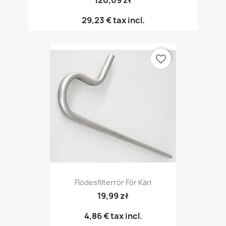
29,23 €
tax incl.
favorite_border
Flödesfilterrör För Kärl
19,99 zł
4,86 €
tax incl.