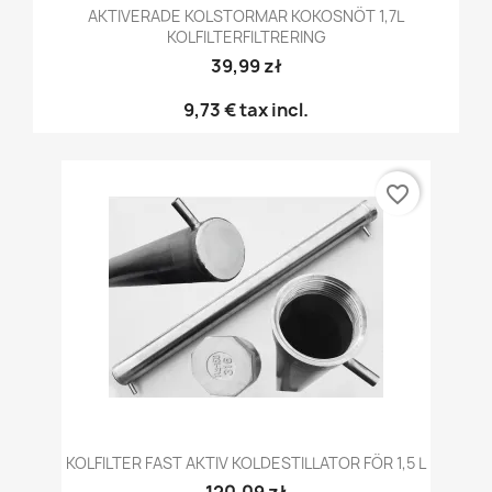
AKTIVERADE KOLSTORMAR KOKOSNÖT 1,7L
KOLFILTERFILTRERING
39,99 zł
9,73 €
tax incl.
favorite_border
KOLFILTER FAST AKTIV KOLDESTILLATOR FÖR 1,5 L
120,09 zł