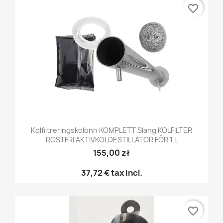
favorite_border
Kolfiltreringskolonn KOMPLETT Slang KOLFILTER
ROSTFRI AKTIVKOLDESTILLATOR FÖR 1 L
155,00 zł
37,72 €
tax incl.
favorite_border