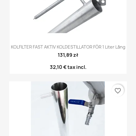
KOLFILTER FAST AKTIV KOLDESTILLATOR FÖR 1 Liter Lång
131,89 zł
32,10 €
tax incl.
favorite_border