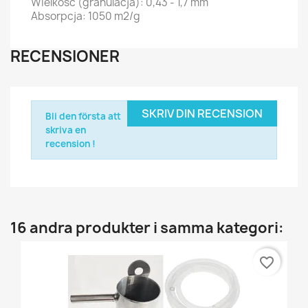
Wielkość (granulacja): 0,43 - 1,7 mm
Absorpcja: 1050 m2/g
RECENSIONER
SKRIV DIN RECENSION
Bli den första att
skriva en
recension !
16 andra produkter i samma kategori:
favorite_border