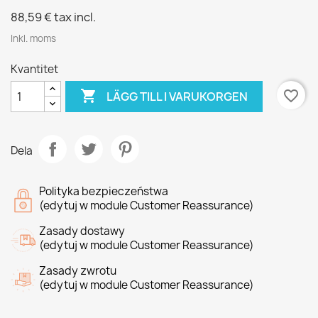
88,59 €
tax incl.
Inkl. moms
Kvantitet

favorite_border
LÄGG TILL I VARUKORGEN
Dela
Polityka bezpieczeństwa
(edytuj w module Customer Reassurance)
Zasady dostawy
(edytuj w module Customer Reassurance)
Zasady zwrotu
(edytuj w module Customer Reassurance)