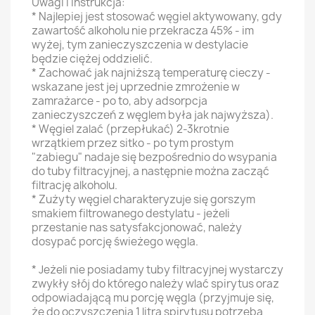
Uwagi i instrukcja:
* Najlepiej jest stosować węgiel aktywowany, gdy
zawartość alkoholu nie przekracza 45% - im
wyżej, tym zanieczyszczenia w destylacie
będzie ciężej oddzielić.
* Zachować jak najniższą temperaturę cieczy -
wskazane jest jej uprzednie zmrożenie w
zamrażarce - po to, aby adsorpcja
zanieczyszczeń z węglem była jak najwyższa).
* Węgiel zalać (przepłukać) 2-3krotnie
wrzątkiem przez sitko - po tym prostym
"zabiegu" nadaje się bezpośrednio do wsypania
do tuby filtracyjnej, a następnie można zacząć
filtrację alkoholu.
* Zużyty węgiel charakteryzuje się gorszym
smakiem filtrowanego destylatu - jeżeli
przestanie nas satysfakcjonować, należy
dosypać porcję świeżego węgla.
* Jeżeli nie posiadamy tuby filtracyjnej wystarczy
zwykły słój do którego należy wlać spirytus oraz
odpowiadającą mu porcję węgla (przyjmuje się,
że do oczyszczenia 1 litra spirytusu potrzeba