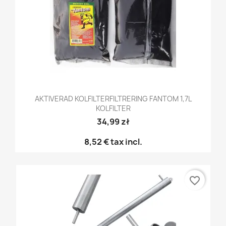
AKTIVERAD KOLFILTERFILTRERING FANTOM 1,7L
KOLFILTER
34,99 zł
8,52 €
tax incl.
favorite_border