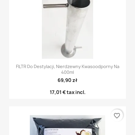
FILTR Do Destylacji, Nierdzewny Kwasoodporny Na
400ml
69,90 zł
17,01 €
tax incl.
favorite_border