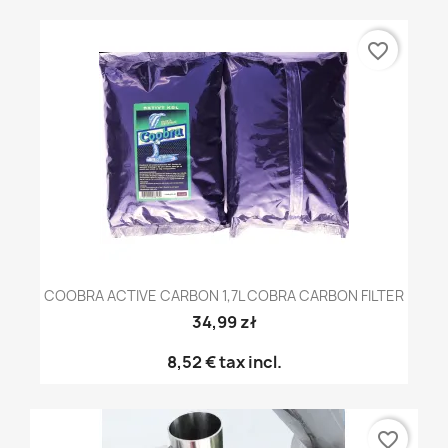
favorite_border
COOBRA ACTIVE CARBON 1,7L COBRA CARBON FILTER
34,99 zł
8,52 €
tax incl.
favorite_border