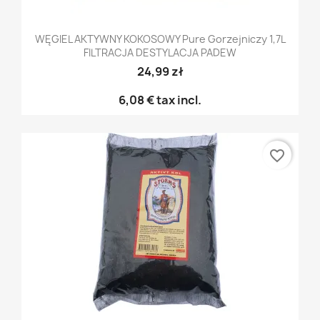
WĘGIEL AKTYWNY KOKOSOWY Pure Gorzejniczy 1,7L
FILTRACJA DESTYLACJA PADEW
24,99 zł
6,08 €
tax incl.
favorite_border