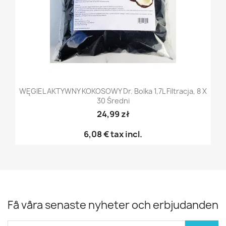
WĘGIEL AKTYWNY KOKOSOWY Dr. Bolka 1,7L Filtracja, 8 X
30 Średni
24,99 zł
6,08 €
tax incl.
Få våra senaste nyheter och erbjudanden