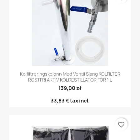
Kolfiltreringskolonn Med Ventil Slang KOLFILTER
ROSTFRI AKTIV KOLDESTILLATOR FÖR 1 L
139,00 zł
33,83 €
tax incl.
favorite_border