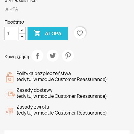
2,41 €
tax incl.
με ΦΠΑ
Ποσότητα

favorite_border
ΑΓΟΡΆ
Κοινή χρήση
Polityka bezpieczeństwa
(edytuj w module Customer Reassurance)
Zasady dostawy
(edytuj w module Customer Reassurance)
Zasady zwrotu
(edytuj w module Customer Reassurance)