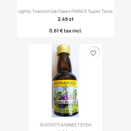
Lightly Toasted Oak Flakes FRANCE Super Taste
2,49 zł
0,61 €
tax incl.
favorite_border
SLIVOVITS ΚΛΩΝΕΣ ΓΕΥΣΗ