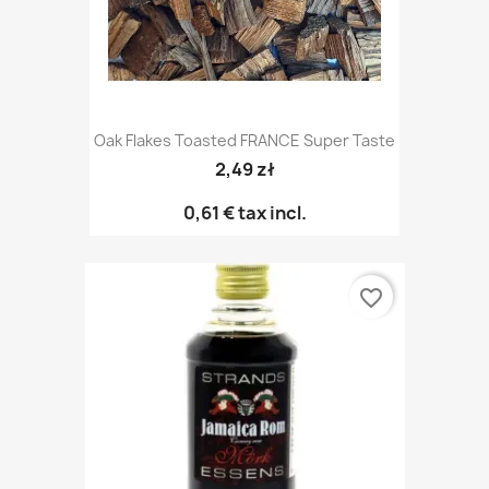
Oak Flakes Toasted FRANCE Super Taste
2,49 zł
0,61 €
tax incl.
favorite_border