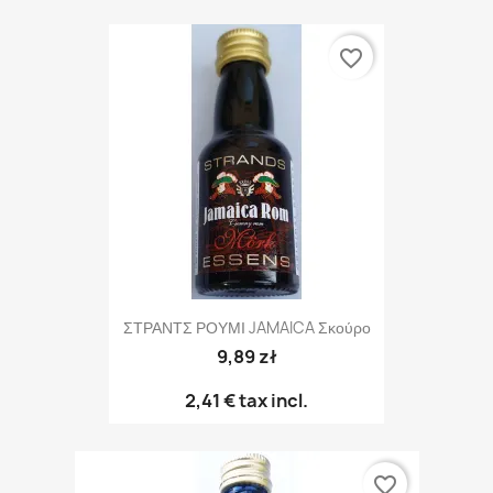
favorite_border
ΣΤΡΑΝΤΣ ΡΟΥΜΙ JAMAICA Σκούρο
9,89 zł
2,41 €
tax incl.
favorite_border