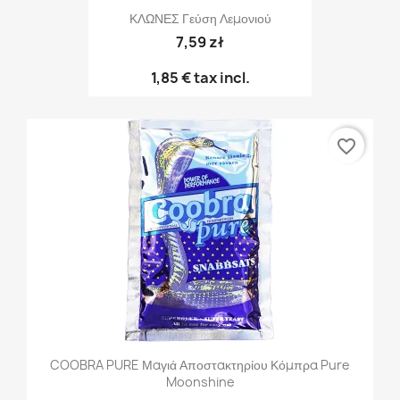
ΚΛΩΝΕΣ Γεύση Λεμονιού
7,59 zł
1,85 €
tax incl.
favorite_border
COOBRA PURE Μαγιά Αποστακτηρίου Κόμπρα Pure
Moonshine