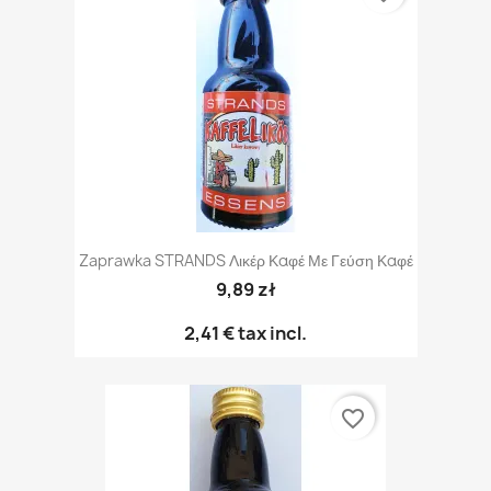
Zaprawka STRANDS Λικέρ Καφέ Με Γεύση Καφέ
9,89 zł
2,41 €
tax incl.
favorite_border