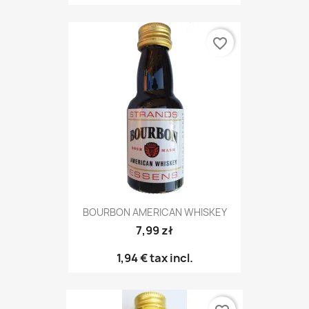
favorite_border
BOURBON AMERICAN WHISKEY
7,99 zł
1,94 €
tax incl.