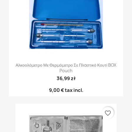
Αλκοολόμετρο Με Θερμόμετρο Σε Πλαστικό Κουτί BOX
Pouch
36,99 zł
9,00 €
tax incl.
favorite_border