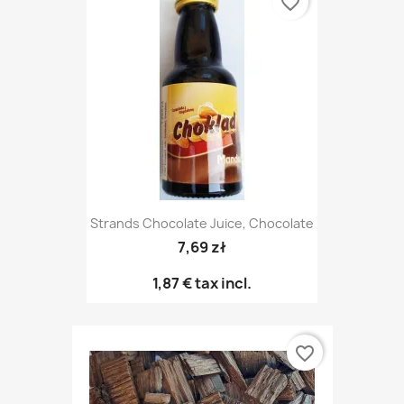
favorite_border
Strands Chocolate Juice, Chocolate
7,69 zł
1,87 €
tax incl.
favorite_border