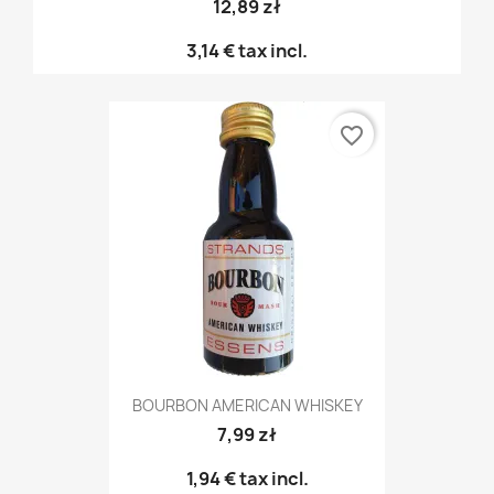
12,89 zł
3,14 €
tax incl.
favorite_border
BOURBON AMERICAN WHISKEY
7,99 zł
1,94 €
tax incl.