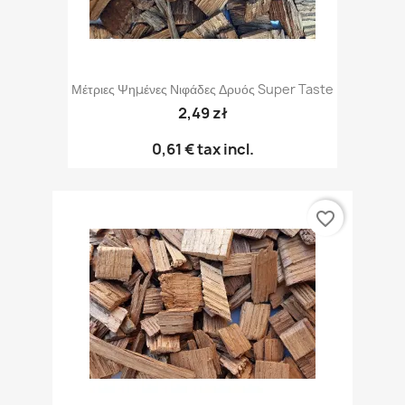
Μέτριες Ψημένες Νιφάδες Δρυός Super Taste
2,49 zł
0,61 €
tax incl.
favorite_border