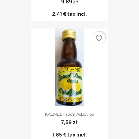
9,89 zł
2,41 €
tax incl.
favorite_border
ΚΛΩΝΕΣ Γεύση Λεμονιού
7,59 zł
1,85 €
tax incl.