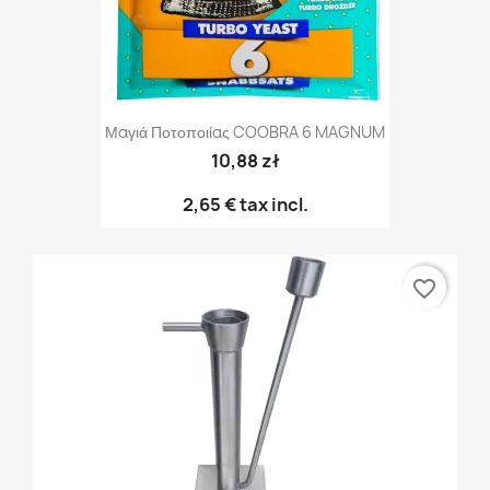
Μαγιά Ποτοποιίας COOBRA 6 MAGNUM
10,88 zł
2,65 €
tax incl.
favorite_border