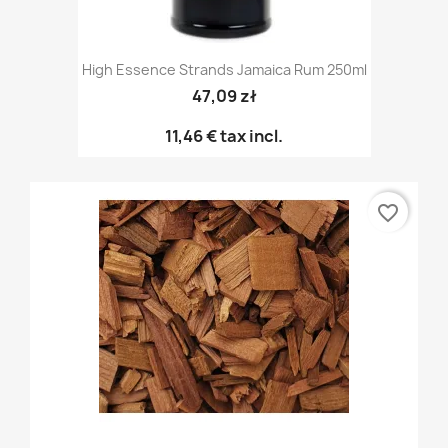
High Essence Strands Jamaica Rum 250ml
47,09 zł
11,46 €
tax incl.
favorite_border