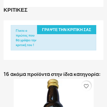
ΚΡΙΤΙΚΈΣ
ΓΡΆΨΤΕ ΤΗΝ ΚΡΙΤΙΚΉ ΣΑΣ
Γίνετε ο
πρώτος που
θα γράψει την
κριτική του !
16 ακόμα προϊόντα στην ίδια κατηγορία:
favorite_border