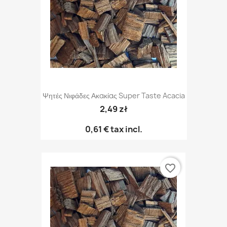
Ψητές Νιφάδες Ακακίας Super Taste Acacia
2,49 zł
0,61 €
tax incl.
favorite_border