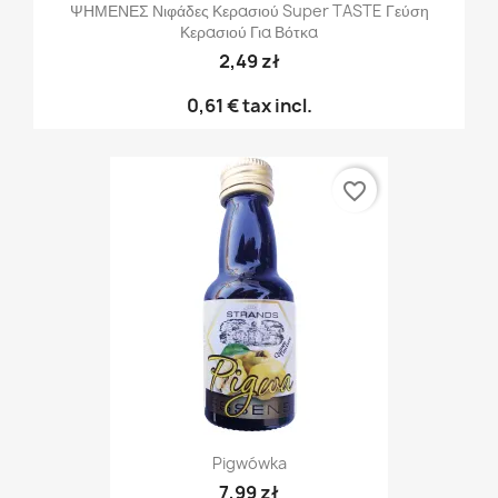
ΨΗΜΕΝΕΣ Νιφάδες Κερασιού Super TASTE Γεύση
Κερασιού Για Βότκα
2,49 zł
0,61 €
tax incl.
favorite_border
Pigwówka
7,99 zł