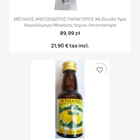
ΜΕΓΑΛΟΣ ΑΝΟΞΕΙΔΩΤΟΣ ΠΑΠΑΓΟΡΟΣ Με Είσοδο Υγρό
Αλκοολόμετρο Μέτρησης Ισχύος Αποστακτήρα
89,99 zł
21,90 €
tax incl.
favorite_border