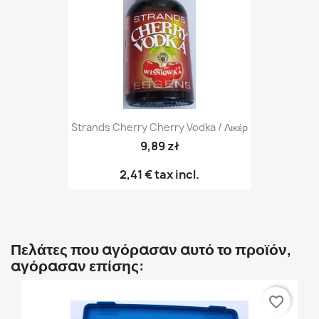
Strands Cherry Cherry Vodka / Λικέρ
9,89 zł
2,41 €
tax incl.
Πελάτες που αγόρασαν αυτό το προϊόν,
αγόρασαν επίσης:
favorite_border