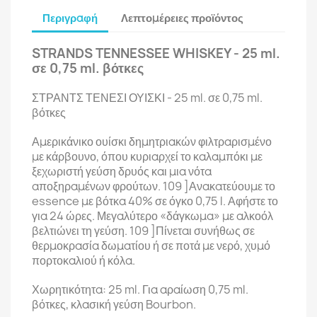
Περιγραφή
Λεπτομέρειες προϊόντος
STRANDS TENNESSEE WHISKEY - 25 ml.
σε 0,75 ml. βότκες
ΣΤΡΑΝΤΣ ΤΕΝΕΣΙ ΟΥΙΣΚΙ - 25 ml. σε 0,75 ml.
βότκες
Αμερικάνικο ουίσκι δημητριακών φιλτραρισμένο
με κάρβουνο, όπου κυριαρχεί το καλαμπόκι με
ξεχωριστή γεύση δρυός και μια νότα
αποξηραμένων φρούτων. 109 ]
Ανακατεύουμε το
essence με βότκα 40% σε όγκο 0,75 l. Αφήστε το
για 24 ώρες. Μεγαλύτερο «δάγκωμα» με αλκοόλ
βελτιώνει τη γεύση. 109 ]
Πίνεται συνήθως σε
θερμοκρασία δωματίου ή σε ποτά με νερό, χυμό
πορτοκαλιού ή κόλα.
Χωρητικότητα: 25 ml. Για αραίωση 0,75 ml.
βότκες, κλασική γεύση Bourbon.