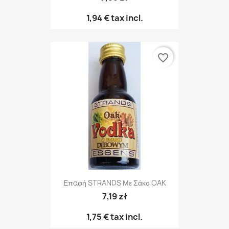
1,94 €
tax incl.
favorite_border
Επαφή STRANDS Με Σάκο OAK
7,19 zł
1,75 €
tax incl.