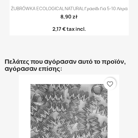
ŻUBRÓWKA ECOLOGICAL NATURAL Γρασίδι Για 5-10 Λίτρα
8,90 zł
2,17 €
tax incl.
Πελάτες που αγόρασαν αυτό το προϊόν,
αγόρασαν επίσης:
favorite_border