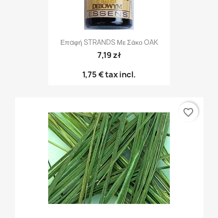
Επαφή STRANDS Με Σάκο OAK
7,19 zł
1,75 €
tax incl.
favorite_border