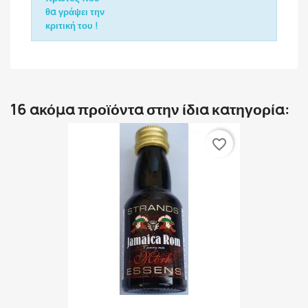
θα γράψει την
κριτική του !
16 ακόμα προϊόντα στην ίδια κατηγορία:
favorite_border