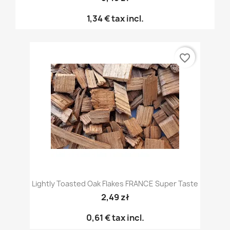
1,34 €
tax incl.
favorite_border
Lightly Toasted Oak Flakes FRANCE Super Taste
2,49 zł
0,61 €
tax incl.