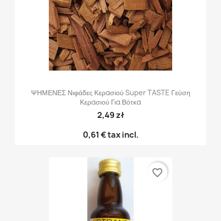
ΨΗΜΕΝΕΣ Νιφάδες Κερασιού Super TASTE Γεύση
Κερασιού Για Βότκα
2,49 zł
0,61 €
tax incl.
favorite_border