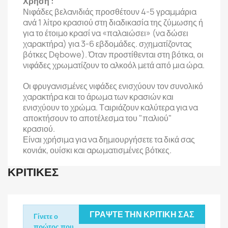
Χρήση :
Νιφάδες βελανιδιάς προσθέτουν 4-5 γραμμάρια
ανά 1 λίτρο κρασιού στη διαδικασία της ζύμωσης ή
για το έτοιμο κρασί να «παλαιώσει» (να δώσει
χαρακτήρα) για 3-6 εβδομάδες. σχηματίζοντας
βότκες Dębowe). Όταν προστίθενται στη βότκα, οι
νιφάδες χρωματίζουν το αλκοόλ μετά από μια ώρα.
Οι φρυγανισμένες νιφάδες ενισχύουν τον συνολικό
χαρακτήρα και το άρωμα των κρασιών και
ενισχύουν το χρώμα. Ταιριάζουν καλύτερα για να
αποκτήσουν το αποτέλεσμα του "παλιού"
κρασιού.
Είναι χρήσιμα για να δημιουργήσετε τα δικά σας
κονιάκ, ουίσκι και αρωματισμένες βότκες.
ΚΡΙΤΙΚΈΣ
ΓΡΆΨΤΕ ΤΗΝ ΚΡΙΤΙΚΉ ΣΑΣ
Γίνετε ο
πρώτος που