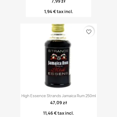
7,99 zł
1,94 €
tax incl.
favorite_border
High Essence Strands Jamaica Rum 250ml
47,09 zł
11,46 €
tax incl.