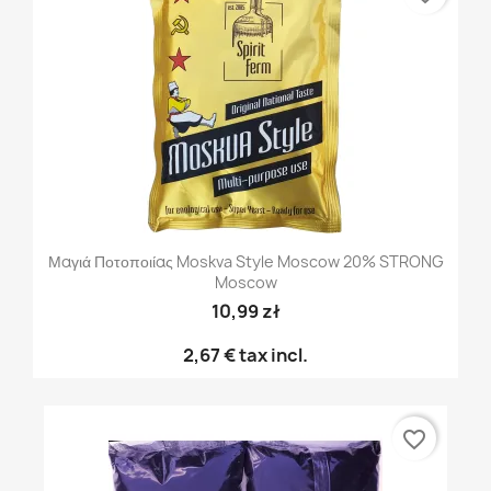
Μαγιά Ποτοποιίας Moskva Style Moscow 20% STRONG
Moscow
10,99 zł
2,67 €
tax incl.
favorite_border