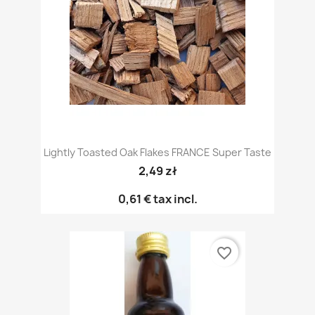
Lightly Toasted Oak Flakes FRANCE Super Taste
2,49 zł
0,61 €
tax incl.
favorite_border