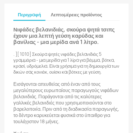
Περιγραφή
Λεπτομέρειες προϊόντος
Νιφάδες βελανιδιάς, σκούρα ψητά τσιπς
έχουν μια λεπτή γεύση καρύδας και
βανίλιας - μια μερίδα ανά 1 λίτρο.
. ][ 1010] Σκούρα ψητές νιφάδες βελανιδιάς 5
γραμμάρια - μια μερίδα για 1 λίρα για βάμμα, βότκα,
κρασί, υδρόμελια. Είναι χρήσιμα για τη δημιουργία των
δικών σας κονιάκ, ουίσκι και βότκες με γεύση.
Εισάγονται απευθείας από έναν από τους
μεγαλύτερους ευρωπαίους παραγωγούς νιφάδων
βελανιδιάς. Παράγονται από τις καλύτερες
γαλλικές βελανιδιές που χρησιμοποιούνται στο
βαρελοποιία. Πριν από τη διαδικασία παραγωγής,
το δέντρο καρυκεύεται φυσικά στο ύπαιθρο για
τουλάχιστον 18 μήνες.