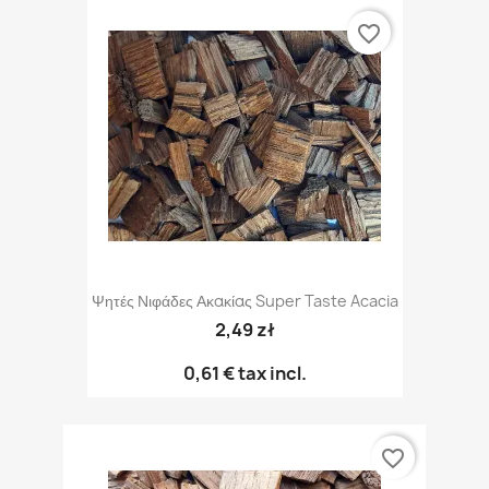
favorite_border
Ψητές Νιφάδες Ακακίας Super Taste Acacia
2,49 zł
0,61 €
tax incl.
favorite_border