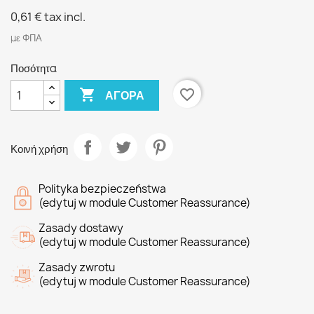
0,61 €
tax incl.
με ΦΠΑ
Ποσότητα

favorite_border
ΑΓΟΡΆ
Κοινή χρήση
Polityka bezpieczeństwa
(edytuj w module Customer Reassurance)
Zasady dostawy
(edytuj w module Customer Reassurance)
Zasady zwrotu
(edytuj w module Customer Reassurance)