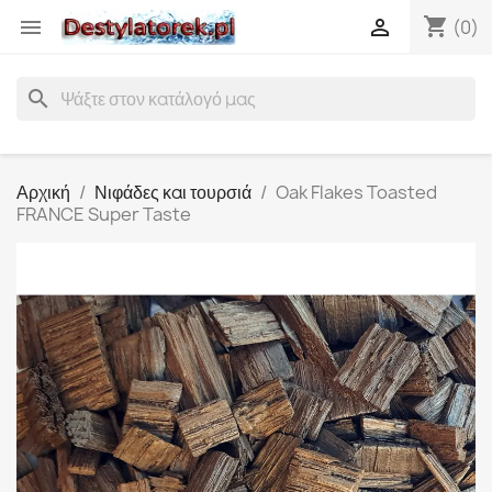
shopping_cart


(0)
search
Αρχική
Νιφάδες και τουρσιά
Oak Flakes Toasted
FRANCE Super Taste