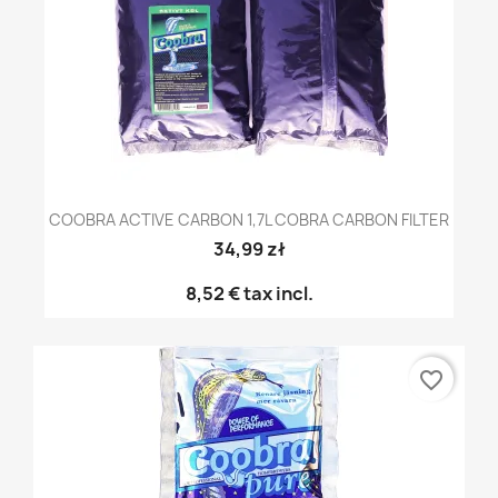
COOBRA ACTIVE CARBON 1,7L COBRA CARBON FILTER
34,99 zł
8,52 €
tax incl.
favorite_border