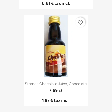
0,61 €
tax incl.
favorite_border
Strands Chocolate Juice, Chocolate
7,69 zł
1,87 €
tax incl.