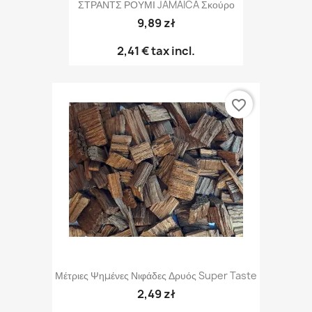
ΣΤΡΑΝΤΣ ΡΟΥΜΙ JAMAICA Σκούρο
9,89 zł
2,41 €
tax incl.
favorite_border
Μέτριες Ψημένες Νιφάδες Δρυός Super Taste
2,49 zł