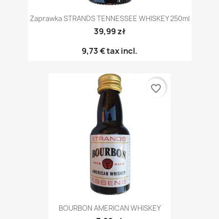
Zaprawka STRANDS TENNESSEE WHISKEY 250ml
39,99 zł
9,73 €
tax incl.
favorite_border
BOURBON AMERICAN WHISKEY