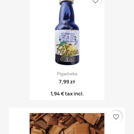
favorite_border
Pigwówka
7,99 zł
1,94 €
tax incl.
favorite_border