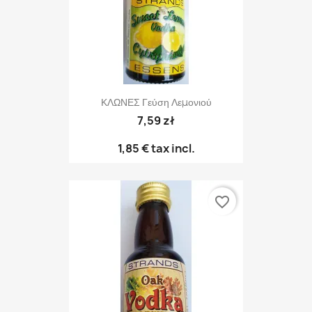
ΚΛΩΝΕΣ Γεύση Λεμονιού
7,59 zł
1,85 €
tax incl.
favorite_border