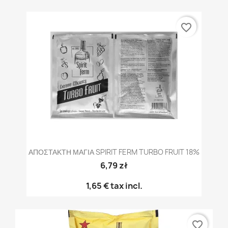
favorite_border
ΑΠΟΣΤΑΚΤΗ ΜΑΓΙΑ SPIRIT FERM TURBO FRUIT 18%
6,79 zł
1,65 €
tax incl.
favorite_border