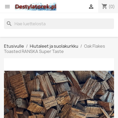
shopping_cart


(0)
search
Etusivulle
Hiutaleet ja suolakurkku
Oak Flakes
Toasted RANSKA Super Taste