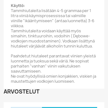
Käyttö:
Tammihiutaleita lisätään 4-5 grammaa per 1
litra viiniä käymisprosessissa tai valmiille
viinille "ikääntymiseen" (antaa luonnetta) 3-6
viikkoa.
Tammihiutaleita voidaan käyttää myös
simaihin, tinktuuroihin, vodoihin ( Dębowe-
vodkojen muodostaminen). Vodkaan lisättynä
hiutaleet värjäävät alkoholin tunnin kuluttua.
Paahdetut hiutaleet parantavat viinien yleistä
luonnetta ja tuoksua sekä väriä. Ne sopivat
parhaiten "vanhan" viinin vaikutuksen
saavuttamiseen.
Ne ovat hyödyllisiä omien konjakkien, viskien ja
maustettujen vodkojen luomiseen.
ARVOSTELUT