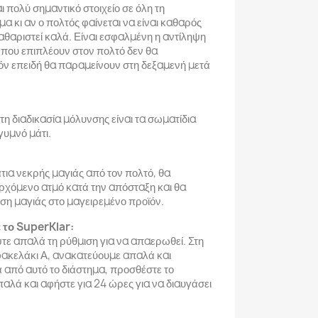
ι πολύ σημαντικό στοιχείο σε όλη τη
α κι αν ο πολτός φαίνεται να είναι καθαρός
 καθαριστεί καλά. Είναι εσφαλμένη η αντίληψη
ς που επιπλέουν στον πολτό δεν θα
όν επειδή θα παραμείνουν στη δεξαμενή μετά
τη διαδικασία μόλυνσης είναι τα σωματίδια
γυμνό μάτι.
ια νεκρής μαγιάς από τον πολτό, θα
χόμενο ατμό κατά την απόσταξη και θα
ση μαγιάς στο μαγειρεμένο προϊόν.
 το SuperKlar:
τε απαλά τη ρύθμιση για να απαερωθεί. Στη
φακελάκι Α, ανακατεύουμε απαλά και
 από αυτό το διάστημα, προσθέστε το
αλά και αφήστε για 24 ώρες για να διαυγάσει