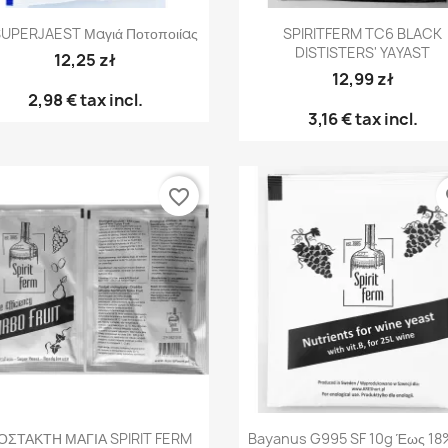
Γρήγορη προβολή
Γρήγορη προβολή


SUPERJAEST Μαγιά Ποτοποιίας
SPIRITFERM TC6 BLACK
DISTISTERS' YAYAST
12,25 zł
12,99 zł
2,98 €
tax incl.
3,16 €
tax incl.
favorite_border
fa
Γρήγορη προβολή
Γρήγορη προβολή


ΟΣΤΑΚΤΗ ΜΑΓΙΑ SPIRIT FERM
Bayanus G995 SF 10g Έως 18%