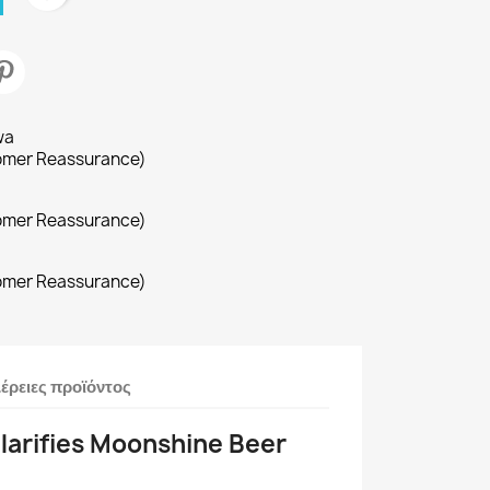
wa
omer Reassurance)
omer Reassurance)
omer Reassurance)
έρειες προϊόντος
larifies Moonshine Beer