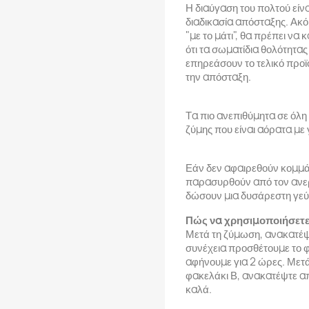
Η διαύγαση του πολτού είνα
διαδικασία απόσταξης. Ακόμ
"με το μάτι", θα πρέπει να
ότι τα σωματίδια θολότητα
επηρεάσουν το τελικό προϊ
την απόσταξη.
Τα πιο ανεπιθύμητα σε όλη 
ζύμης που είναι αόρατα με 
Εάν δεν αφαιρεθούν κομμάτ
παρασυρθούν από τον ανερ
δώσουν μια δυσάρεστη γεύ
Πώς να χρησιμοποιήσετε
Μετά τη ζύμωση, ανακατέψ
συνέχεια προσθέτουμε το 
αφήνουμε για 2 ώρες. Μετά
φακελάκι Β, ανακατέψτε απ
καλά.