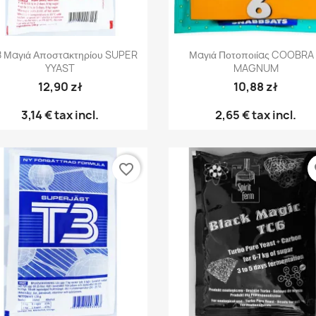
Γρήγορη προβολή
Γρήγορη προβολή


 Μαγιά Αποστακτηρίου SUPER
Μαγιά Ποτοποιίας COOBRA
YYAST
MAGNUM
12,90 zł
10,88 zł
3,14 €
tax incl.
2,65 €
tax incl.
favorite_border
fa