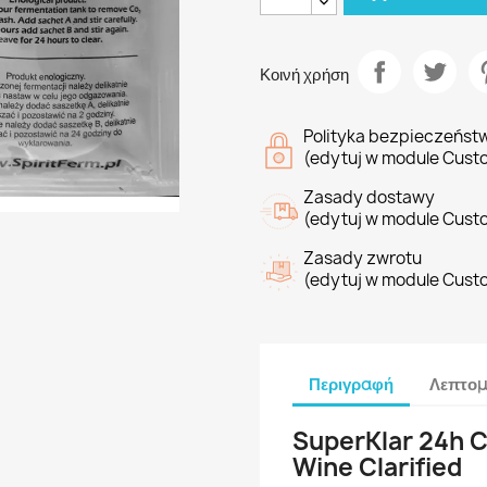
Κοινή χρήση
Polityka bezpieczeńst
(edytuj w module Cust
Zasady dostawy
(edytuj w module Cust
Zasady zwrotu
(edytuj w module Cust
Περιγραφή
Λεπτομ
SuperKlar 24h C
Wine Clarified