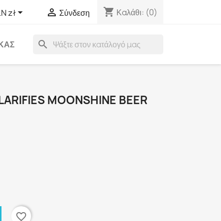
shopping_cart


Καλάθι:
(0)
N zł
Σύνδεση
search
ΑΚΑΣ
LARIFIES MOONSHINE BEER
favorite_border