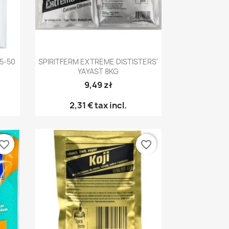
Γρήγορη προβολή

25-50
SPIRITFERM EXTREME DISTISTERS'
YAYAST 8KG
9,49 zł
2,31 €
tax incl.
vorite_border
favorite_border