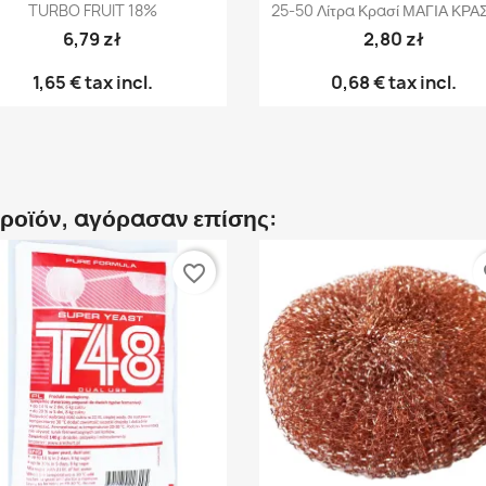
TURBO FRUIT 18%
25-50 Λίτρα Κρασί ΜΑΓΙΑ ΚΡΑ
6,79 zł
2,80 zł
1,65 €
tax incl.
0,68 €
tax incl.
προϊόν, αγόρασαν επίσης:
favorite_border
fa