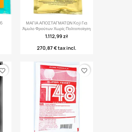
Γρήγορη προβολή

 6
ΜΑΓΙΑ ΑΠΟΣΤΑΓΜΑΤΩΝ Koji Για
Άμυλο Φρούτων Χωρίς Πολτοποίηση
1.112,99 zł
270,87 €
tax incl.
vorite_border
favorite_border