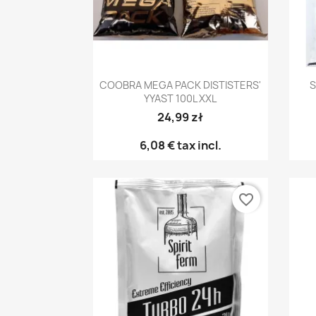
Γρήγορη προβολή

COOBRA MEGA PACK DISTISTERS'
S
YYAST 100L XXL
24,99 zł
6,08 €
tax incl.
favorite_border