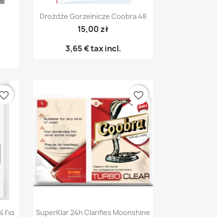
Γρήγορη προβολή

Drożdże Gorzelnicze Coobra 48
15,00 zł
3,65 €
tax incl.
vorite_border
favorite_border
Γρήγορη προβολή

 Για
SuperKlar 24h Clarifies Moonshine