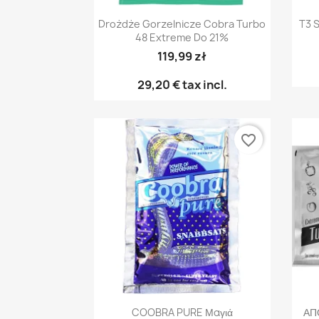
Γρήγορη προβολή

Drożdże Gorzelnicze Cobra Turbo
T3 
48 Extreme Do 21%
119,99 zł
29,20 €
tax incl.
favorite_border
Γρήγορη προβολή

COOBRA PURE Μαγιά
ΑΠ