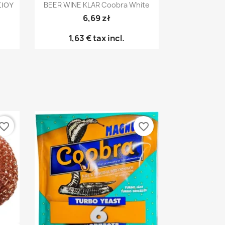
ΣΙΟΥ
BEER WINE KLAR Coobra White
6,69 zł
1,63 €
tax incl.
vorite_border
favorite_border