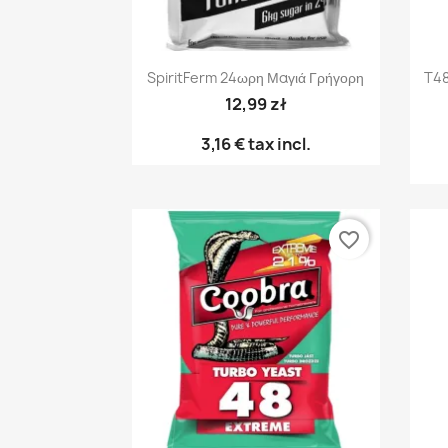
Γρήγορη προβολή

SpiritFerm 24ωρη Μαγιά Γρήγορη
T48
12,99 zł
3,16 €
tax incl.
favorite_border