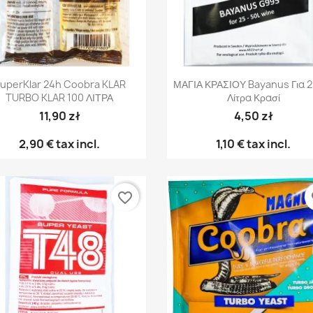
Γρήγορη προβολή
Γρήγορη προβολή


uperKlar 24h Coobra KLAR
ΜΑΓΙΑ ΚΡΑΣΙΟΥ Bayanus Για 
TURBO KLAR 100 ΛΙΤΡΑ
Λίτρα Κρασί
11,90 zł
4,50 zł
2,90 €
tax incl.
1,10 €
tax incl.
favorite_border
fa