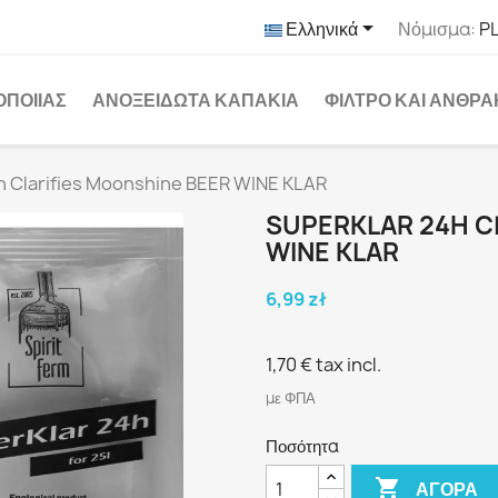

Ελληνικά
Νόμισμα:
PL
ΟΠΟΙΊΑΣ
ΑΝΟΞΕΊΔΩΤΑ ΚΑΠΆΚΙΑ
ΦΊΛΤΡΟ ΚΑΙ ΆΝΘΡ
h Clarifies Moonshine BEER WINE KLAR
SUPERKLAR 24H C
WINE KLAR
6,99 zł
1,70 €
tax incl.
με ΦΠΑ
Ποσότητα

ΑΓΟΡΆ