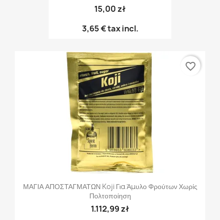
15,00 zł
3,65 €
tax incl.
favorite_border
ΜΑΓΙΑ ΑΠΟΣΤΑΓΜΑΤΩΝ Koji Για Άμυλο Φρούτων Χωρίς
Πολτοποίηση
1.112,99 zł