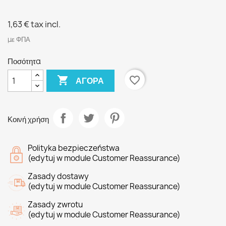
1,63 €
tax incl.
με ΦΠΑ
Ποσότητα

favorite_border
ΑΓΟΡΆ
Κοινή χρήση
Polityka bezpieczeństwa
(edytuj w module Customer Reassurance)
Zasady dostawy
(edytuj w module Customer Reassurance)
Zasady zwrotu
(edytuj w module Customer Reassurance)