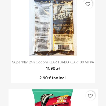
favorite_border
SuperKlar 24h Coobra KLAR TURBO KLAR 100 ΛΙΤΡΑ
11,90 zł
2,90 €
tax incl.
favorite_border