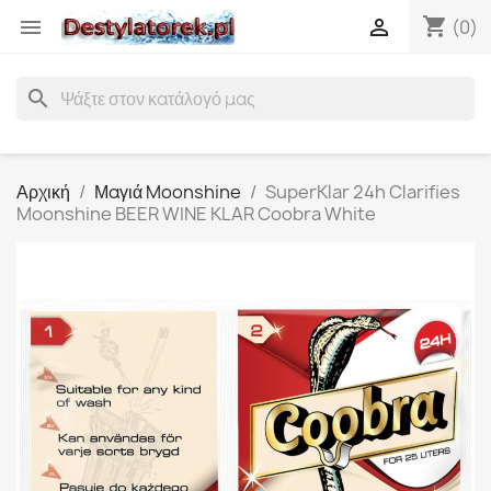
shopping_cart


(0)
search
Αρχική
Μαγιά Moonshine
SuperKlar 24h Clarifies
Moonshine BEER WINE KLAR Coobra White