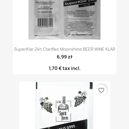
SuperKlar 24h Clarifies Moonshine BEER WINE KLAR
6,99 zł
1,70 €
tax incl.
favorite_border