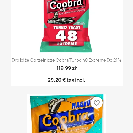
Drożdże Gorzelnicze Cobra Turbo 48 Extreme Do 21%
119,99 zł
29,20 €
tax incl.
favorite_border