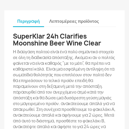
Περιγραφή
Λεπτομέρειες προϊόντος
SuperKlar 24h Clarifies
Moonshine Beer Wine Clear
Η διαύγαση πολτού είναι ένα πολύ σημαντικό στοιχείο
σε όλη τη διαδικασία απόσταξης. Ακόμα κι αν ο πολτός
φαίνεται να είναι καθαρός "με το μάτι", θα πρέπει να
καθαριστεί καλά. Είναι μια εσφαλμένη αντίληψη ότι τα
σωματίδια θολότητας που επιπλέουν στον πολτό δεν
θα επηρεάσουν το τελικό προϊόν επειδή θα
παραμείνουν στη δεξαμενή μετά την απόσταξη.
παρασυρθεί από τον ανερχόμενο ατμό κατά την
απόσταξη και θα δώσει μια δυσάρεστη γεύση μαγιάς
στο μαγειρεμένο προϊόν. ανακατεύουμε απαλά για να
απαερωθεί. Στη συνέχεια προσθέτουμε το φακελάκι Α,
ανακατεύουμε απαλά και αφήνουμε για 2 ώρες. Μετά
από αυτό το διάστημα, προσθέστε το φακελάκι Β,
ανακατέψτε απαλά και αφήστε το για 24 ώρες να