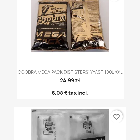
COOBRA MEGA PACK DISTISTERS' YYAST 100L XXL
24,99 zł
6,08 €
tax incl.
favorite_border