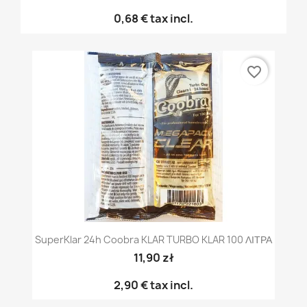
0,68 €
tax incl.
favorite_border
SuperKlar 24h Coobra KLAR TURBO KLAR 100 ΛΙΤΡΑ
11,90 zł
2,90 €
tax incl.