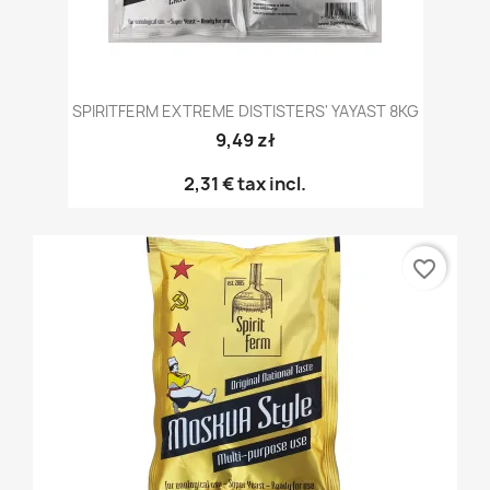
SPIRITFERM EXTREME DISTISTERS' YAYAST 8KG
9,49 zł
2,31 €
tax incl.
favorite_border