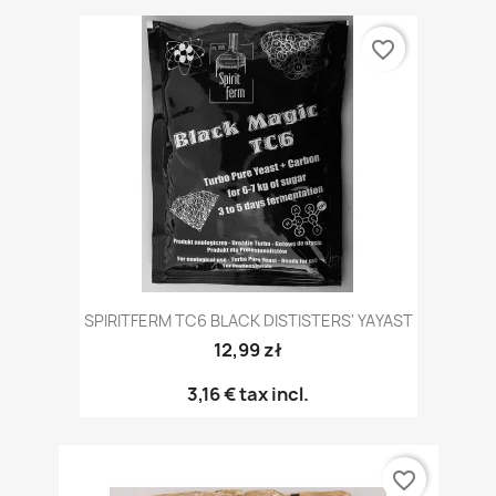
favorite_border
SPIRITFERM TC6 BLACK DISTISTERS' YAYAST
12,99 zł
3,16 €
tax incl.
favorite_border