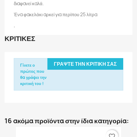
διαφανεί καλά.
Ένα φακελάκι αρκεί για περίπου 25 λίτρα
.
ΚΡΙΤΙΚΈΣ
ΓΡΆΨΤΕ ΤΗΝ ΚΡΙΤΙΚΉ ΣΑΣ
Γίνετε ο
πρώτος που
θα γράψει την
κριτική του !
16 ακόμα προϊόντα στην ίδια κατηγορία:
favorite_border