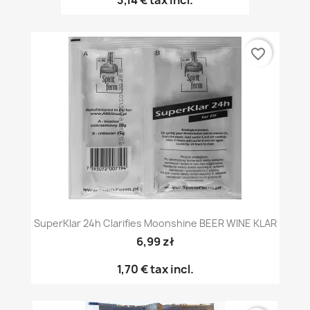
3,14 €
tax incl.
favorite_border
SuperKlar 24h Clarifies Moonshine BEER WINE KLAR
6,99 zł
1,70 €
tax incl.