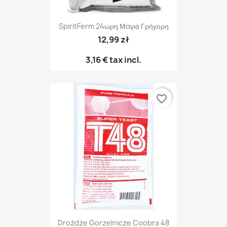
SpiritFerm 24ωρη Μαγιά Γρήγορη
12,99 zł
3,16 €
tax incl.
favorite_border
Drożdże Gorzelnicze Coobra 48