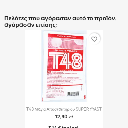
Πελάτες που αγόρασαν αυτό το προϊόν,
αγόρασαν επίσης:
favorite_border
T48 Μαγιά Αποστακτηρίου SUPER YYAST
12,90 zł