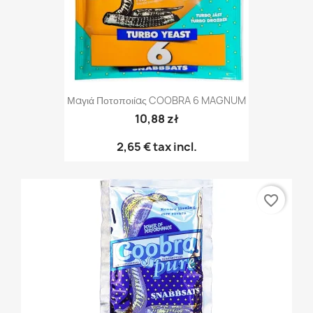
Μαγιά Ποτοποιίας COOBRA 6 MAGNUM
10,88 zł
2,65 €
tax incl.
favorite_border