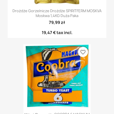
Drożdże Gorzelnicze Drożdże SPIRITFERM MOSKVA
Moskwa 1,4KG Duża Paka
79,99 zł
19,47 €
tax incl.
favorite_border