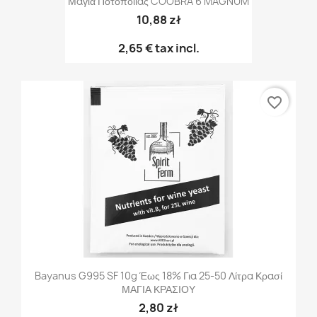
Μαγιά Ποτοποιίας COOBRA 6 MAGNUM
10,88 zł
2,65 €
tax incl.
favorite_border
Bayanus G995 SF 10g Έως 18% Για 25-50 Λίτρα Κρασί
ΜΑΓΙΑ ΚΡΑΣΙΟΥ
2,80 zł