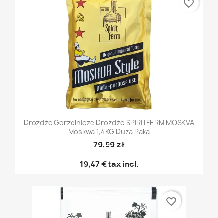
favorite_border
Drożdże Gorzelnicze Drożdże SPIRITFERM MOSKVA
Moskwa 1,4KG Duża Paka
79,99 zł
19,47 €
tax incl.
favorite_border