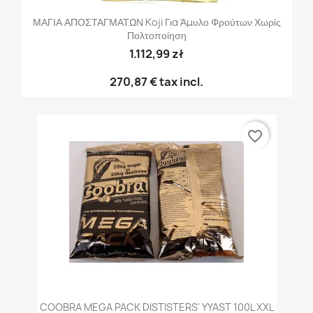
ΜΑΓΙΑ ΑΠΟΣΤΑΓΜΑΤΩΝ Koji Για Άμυλο Φρούτων Χωρίς
Πολτοποίηση
1.112,99 zł
270,87 €
tax incl.
favorite_border
COOBRA MEGA PACK DISTISTERS' YYAST 100L XXL