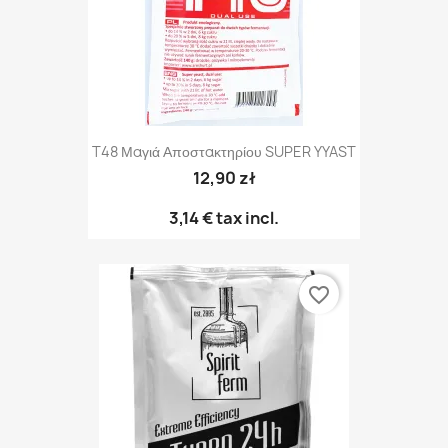
T48 Μαγιά Αποστακτηρίου SUPER YYAST
12,90 zł
3,14 €
tax incl.
favorite_border