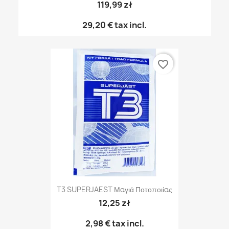
119,99 zł
29,20 €
tax incl.
favorite_border
T3 SUPERJAEST Μαγιά Ποτοποιίας
12,25 zł
2,98 €
tax incl.