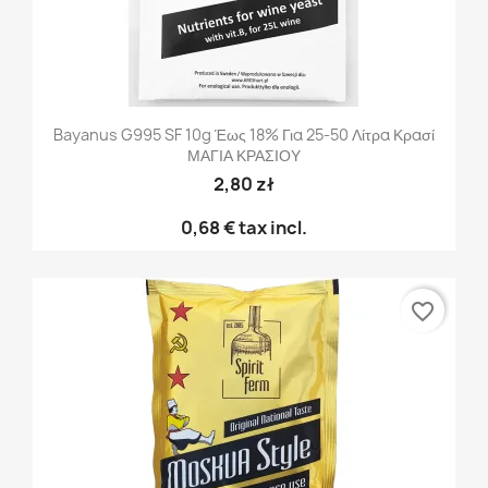
Bayanus G995 SF 10g Έως 18% Για 25-50 Λίτρα Κρασί
ΜΑΓΙΑ ΚΡΑΣΙΟΥ
2,80 zł
0,68 €
tax incl.
favorite_border