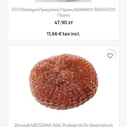
ECO Ελατήρια Πρισματική Γέμιση ΧΑΛΚΙΝΟΥ 500ml ECO
Γέμιση
47,90 zł
11,66 €
tax incl.
favorite_border
Zmywak MIEDZIANY, 60g, Podparcie Do Destylatora