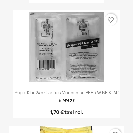
favorite_border
SuperKlar 24h Clarifies Moonshine BEER WINE KLAR
6,99 zł
1,70 €
tax incl.