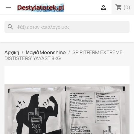
shopping_cart


(0)
search
Αρχική
Μαγιά Moonshine
SPIRITFERM EXTREME
DISTISTERS' YAYAST 8KG