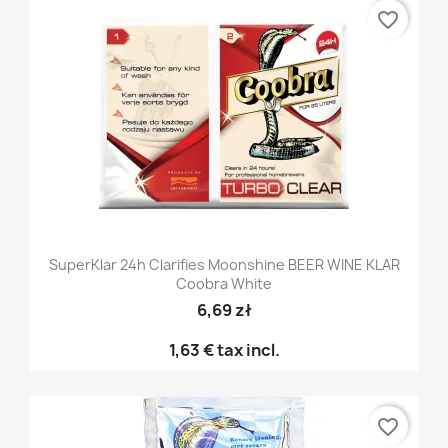
favorite_border
SuperKlar 24h Clarifies Moonshine BEER WINE KLAR
Coobra White
6,69 zł
1,63 €
tax incl.
favorite_border