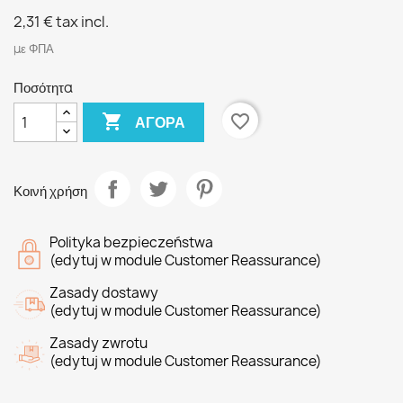
2,31 €
tax incl.
με ΦΠΑ
Ποσότητα

favorite_border
ΑΓΟΡΆ
Κοινή χρήση
Polityka bezpieczeństwa
(edytuj w module Customer Reassurance)
Zasady dostawy
(edytuj w module Customer Reassurance)
Zasady zwrotu
(edytuj w module Customer Reassurance)