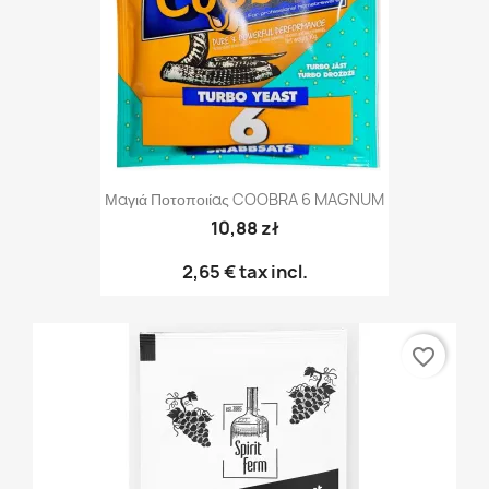
Μαγιά Ποτοποιίας COOBRA 6 MAGNUM
10,88 zł
2,65 €
tax incl.
favorite_border