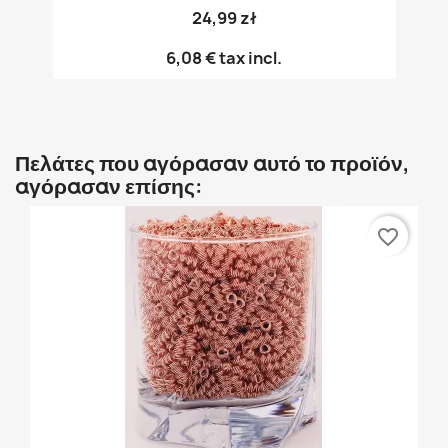
24,99 zł
6,08 €
tax incl.
Πελάτες που αγόρασαν αυτό το προϊόν,
αγόρασαν επίσης:
favorite_border