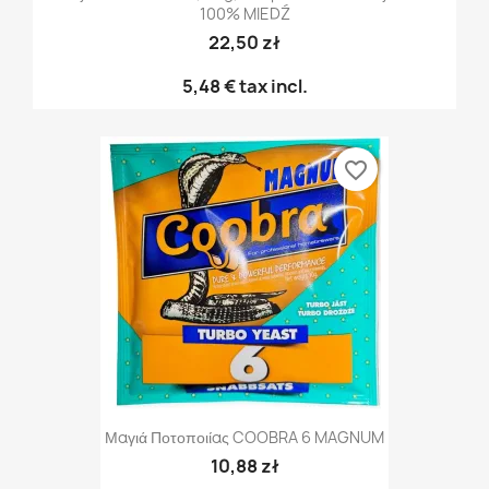
100% MIEDŹ
22,50 zł
5,48 €
tax incl.
favorite_border
Μαγιά Ποτοποιίας COOBRA 6 MAGNUM
10,88 zł