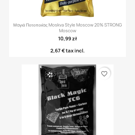
Μαγιά Ποτοποιίας Moskva Style Moscow 20% STRONG
Moscow
10,99 zł
2,67 €
tax incl.
favorite_border