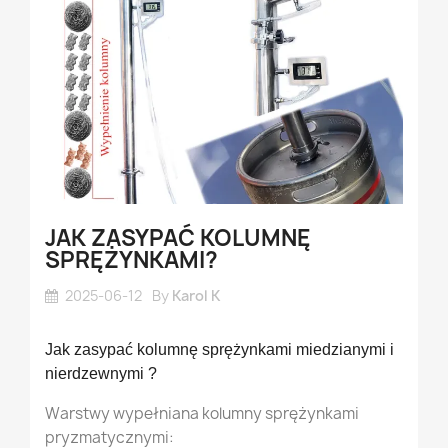
JAK ZASYPAĆ KOLUMNĘ
SPRĘŻYNKAMI?
2025-06-12
By
Karol K
Jak zasypać kolumnę sprężynkami miedzianymi i
nierdzewnymi ?
Warstwy wypełniana kolumny sprężynkami
pryzmatycznymi: