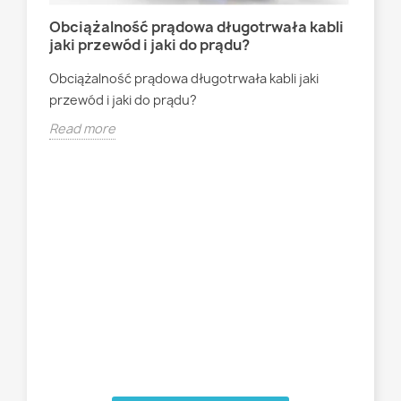
Obciążalność prądowa długotrwała kabli
Jak
jaki przewód i jaki do prądu?
23
Obciążalność prądowa długotrwała kabli jaki
Jak
przewód i jaki do prądu?
220
Read more
Rea