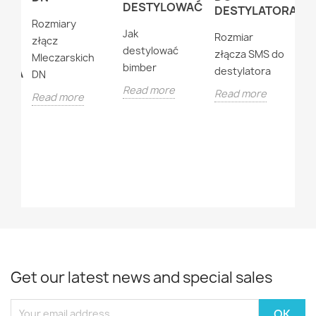
D
DESTYLOWAĆ
DESTYLATORA
IĆ
D
Rozmiary
I
Jak
Rozmiar
złącz
E
R
destylować
złącza SMS do
Mleczarskich
z
bimber
destylatora
TORA
DN
T
Read more
Read more
Read more
de
e
do
R
.
Get our latest news and special sales