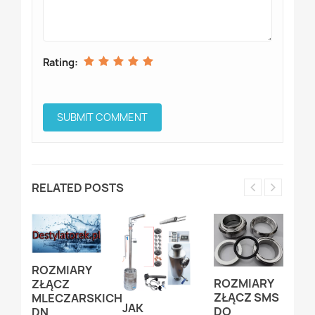
Rating:
RELATED POSTS
ROZMIARY
R
ROZMIARY
ZŁĄCZ
Z
ZŁĄCZ SMS
MLECZARSKICH
C
JAK
DO
DN