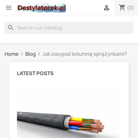
shopping_cart


(0)
search
Home
Blog
Jak zasypać kolumnę sprężynkami?
LATEST POSTS