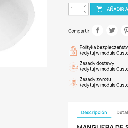

AÑADIR 
Compartir
Polityka bezpieczeńst
(edytuj w module Cust
Zasady dostawy
(edytuj w module Cust
Zasady zwrotu
(edytuj w module Cust
Descripción
Detal
MANGUERA DE 