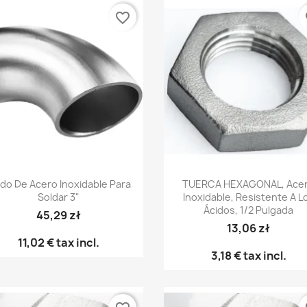
favorite_border
fa
Vista rápida
Vista rápida


do De Acero Inoxidable Para
TUERCA HEXAGONAL, Ace
Soldar 3"
Inoxidable, Resistente A L
Ácidos, 1/2 Pulgada
45,29 zł
13,06 zł
11,02 €
tax incl.
3,18 €
tax incl.