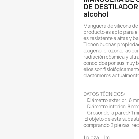
DE DESTILADOR 6
alcohol
Manguera de silicona de al
producto es apto para el
es resistente a altas y 
Tienen buenas propiedad
oxígeno, el ozono, las co
radiación cósmica y ultra
conocidos por sus muy b
ellos son fisiológicamen
elastómeros actualmente
DATOS TÉCNICOS:
Diámetro exterior: 6 m
Diámetro interior: 8 m
Grosor de la pared: 1 m
El objeto de esta subast
comprando 2 piezas, rec
1 pieza =1m