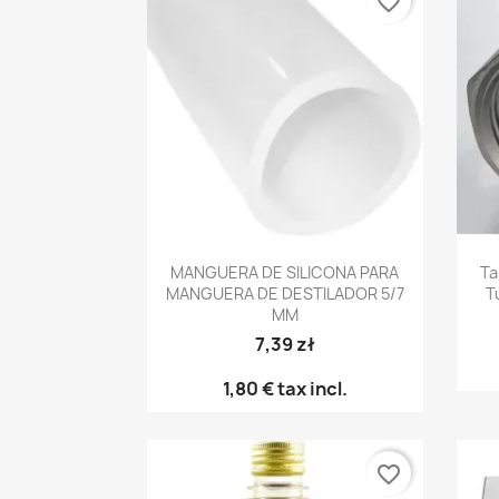
favorite_border
Vista rápida

MANGUERA DE SILICONA PARA
Ta
MANGUERA DE DESTILADOR 5/7
T
MM
7,39 zł
1,80 €
tax incl.
favorite_border