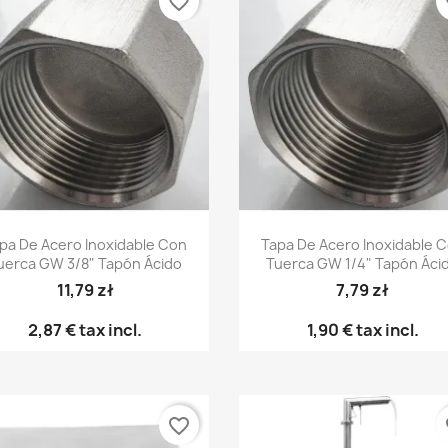
favorite_border
fa
Vista rápida
Vista rápida


pa De Acero Inoxidable Con
Tapa De Acero Inoxidable 
uerca GW 3/8" Tapón Ácido
Tuerca GW 1/4" Tapón Áci
11,79 zł
7,79 zł
2,87 €
tax incl.
1,90 €
tax incl.
favorite_border
fa