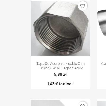
favorite_border
Vista rápida

Tapa De Acero Inoxidable Con
Co
Tuerca GW 1/8" Tapón Ácido
5,89 zł
1,43 €
tax incl.