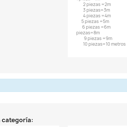
2 piezas =2m
3 piezas=3m
4 piezas =4m
5 piezas =5m
6 piezas =6m
piezas=8m
9 piezas =9m
10 piezas=10 metros
 categoría: