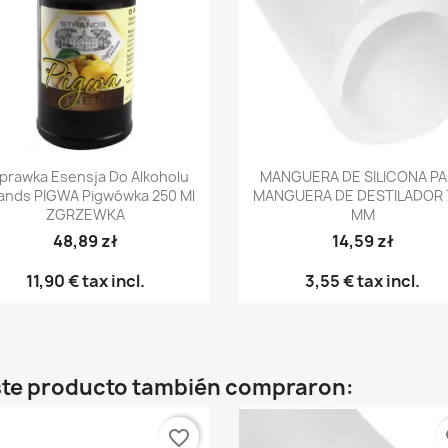
Vista rápida
Vista rápida


prawka Esensja Do Alkoholu
MANGUERA DE SILICONA P
ands PIGWA Pigwówka 250 Ml
MANGUERA DE DESTILADOR 
ZGRZEWKA
MM
48,89 zł
14,59 zł
11,90 €
tax incl.
3,55 €
tax incl.
este producto también compraron:
favorite_border
fa