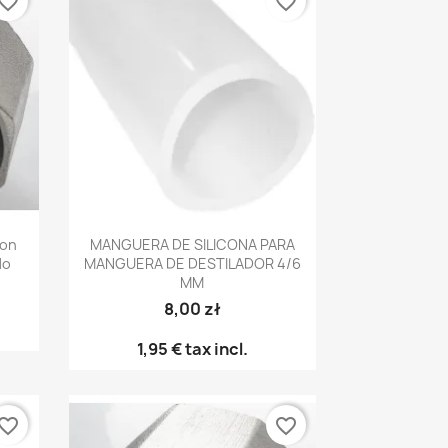
vorite_border
favorite_border
Vista rápida

Con
MANGUERA DE SILICONA PARA
do
MANGUERA DE DESTILADOR 4/6
MM
8,00 zł
1,95 €
tax incl.
vorite_border
favorite_border