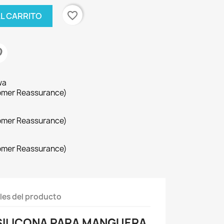
favorite_border
AL CARRITO
wa
omer Reassurance)
omer Reassurance)
omer Reassurance)
les del producto
SILICONA PARA MANGUERA