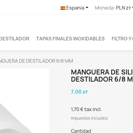

Espania
Moneda:
PLN zł
 DESTILADOR
TAPAS FINALES INOXIDABLES
FILTRO 
NGUERA DE DESTILADOR 6/8 MM
MANGUERA DE SIL
DESTILADOR 6/8 
7,00 zł
1,70 €
tax incl.
Impuestos incluidos
Cantidad