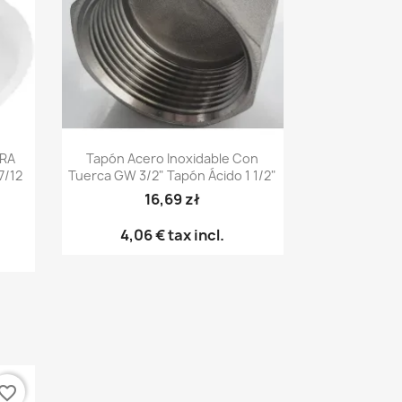
Vista rápida

ARA
Tapón Acero Inoxidable Con
7/12
Tuerca GW 3/2" Tapón Ácido 1 1/2"
16,69 zł
4,06 €
tax incl.
vorite_border