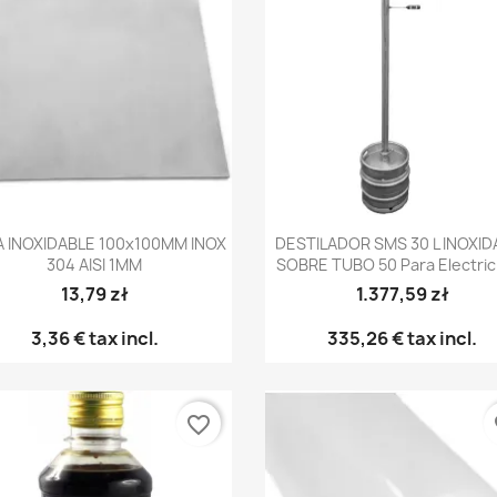
Vista rápida
Vista rápida


 INOXIDABLE 100x100MM INOX
DESTILADOR SMS 30 L INOXID
304 AISI 1MM
SOBRE TUBO 50 Para Electric
13,79 zł
1.377,59 zł
3,36 €
tax incl.
335,26 €
tax incl.
favorite_border
fa