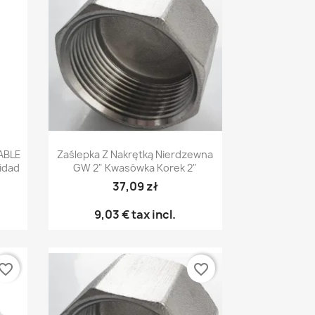
Vista rápida

ABLE
Zaślepka Z Nakrętką Nierdzewna
idad
GW 2" Kwasówka Korek 2"
37,09 zł
9,03 €
tax incl.
vorite_border
favorite_border