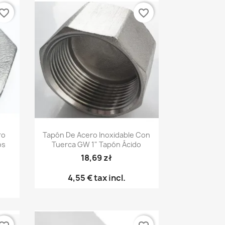
vorite_border
favorite_border
Vista rápida

ro
Tapón De Acero Inoxidable Con
os
Tuerca GW 1" Tapón Ácido
18,69 zł
4,55 €
tax incl.