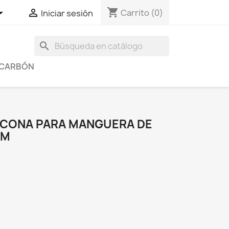
shopping_cart


Carrito
(0)
Iniciar sesión
search
Y CARBÓN
ICONA PARA MANGUERA DE
MM