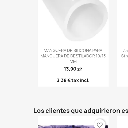
Vista rápida

MANGUERA DE SILICONA PARA
Za
MANGUERA DE DESTILADOR 10/13
Str
MM
13,90 zł
3,38 €
tax incl.
Los clientes que adquirieron 
favorite_border