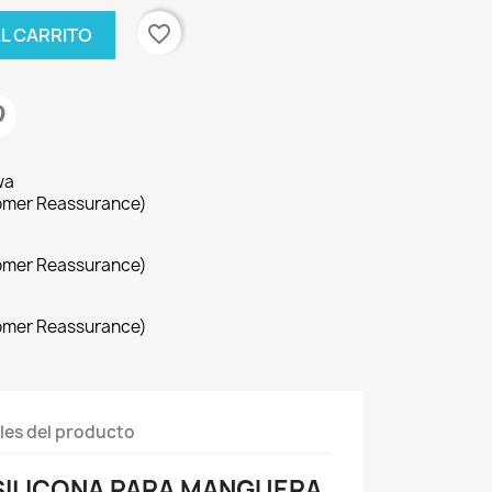
favorite_border
AL CARRITO
wa
omer Reassurance)
omer Reassurance)
omer Reassurance)
les del producto
SILICONA PARA MANGUERA