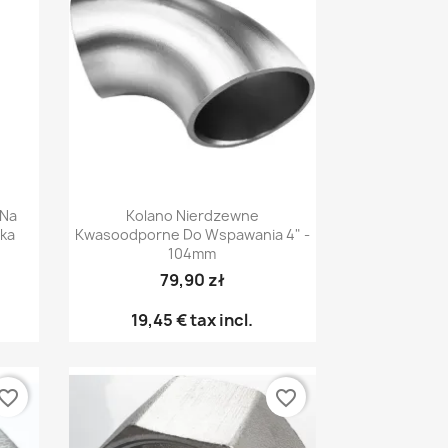
Vista rápida

 Na
Kolano Nierdzewne
ka
Kwasoodporne Do Wspawania 4" -
104mm
79,90 zł
19,45 €
tax incl.
vorite_border
favorite_border