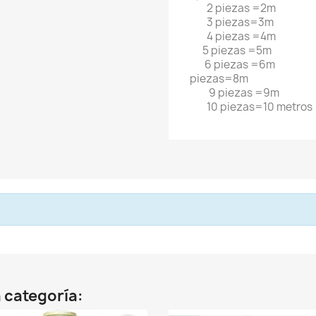
2 piezas =2m
3 piezas=3m
4 piezas =4m
5 piezas =5m
6 piezas =6m
piezas=8m
9 piezas =9m
10 piezas=10 metros
 categoría: