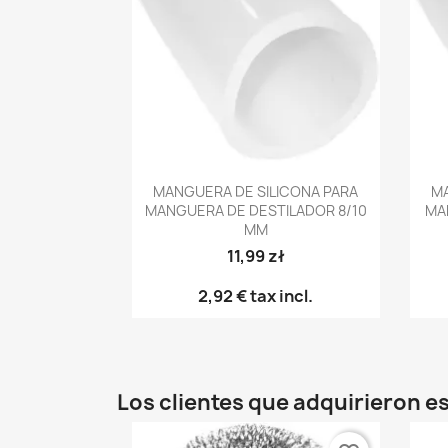
Vista rápida

MANGUERA DE SILICONA PARA
MA
MANGUERA DE DESTILADOR 8/10
MA
MM
11,99 zł
2,92 €
tax incl.
Los clientes que adquirieron 