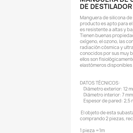
DE DESTILADOR
Manguera de silicona de al
producto es apto para el
es resistente a altas y 
Tienen buenas propiedad
oxígeno, el ozono, las co
radiación cósmica y ultra
conocidos por sus muy b
ellos son fisiológicamen
elastómeros disponibles
DATOS TÉCNICOS:
Diámetro exterior: 12 
Diámetro interior: 7 mm
Espesor de pared: 2,5
El objeto de esta subast
comprando 2 piezas, rec
1 pieza =1m