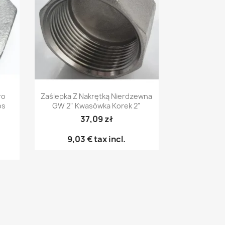
Vista rápida

ro
Zaślepka Z Nakrętką Nierdzewna
os
GW 2" Kwasówka Korek 2"
37,09 zł
9,03 €
tax incl.