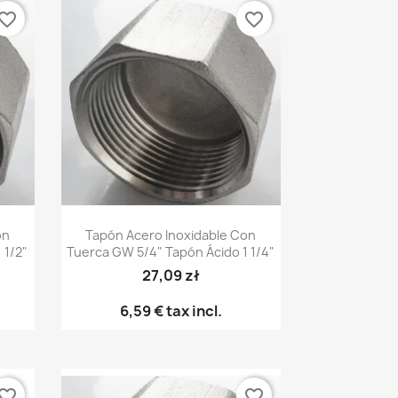
vorite_border
favorite_border
Vista rápida

on
Tapón Acero Inoxidable Con
 1/2"
Tuerca GW 5/4" Tapón Ácido 1 1/4"
27,09 zł
6,59 €
tax incl.
vorite_border
favorite_border