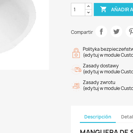

AÑADIR 
Compartir
Polityka bezpieczeńst
(edytuj w module Cust
Zasady dostawy
(edytuj w module Cust
Zasady zwrotu
(edytuj w module Cust
Descripción
Detal
MANGUERA DE 