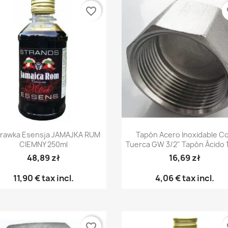
favorite_border
fa
Vista rápida
Vista rápida


rawka Esensja JAMAJKA RUM
Tapón Acero Inoxidable C
CIEMNY 250ml
Tuerca GW 3/2" Tapón Ácido 1
48,89 zł
16,69 zł
11,90 €
tax incl.
4,06 €
tax incl.
favorite_border
fa