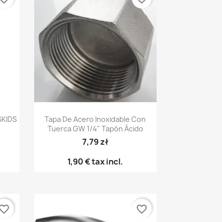
Vista rápida

SKIDS
Tapa De Acero Inoxidable Con
Tuerca GW 1/4" Tapón Ácido
7,79 zł
1,90 €
tax incl.
vorite_border
favorite_border