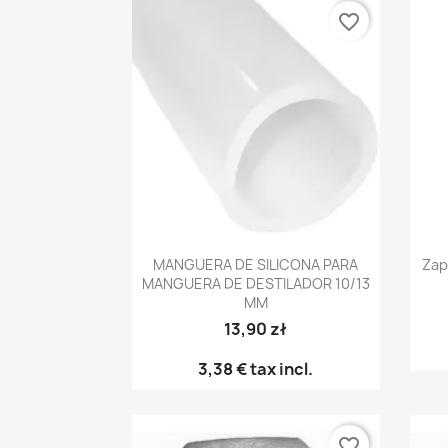
favorite_border
Vista rápida

MANGUERA DE SILICONA PARA
Zap
MANGUERA DE DESTILADOR 10/13
MM
13,90 zł
3,38 €
tax incl.
favorite_border