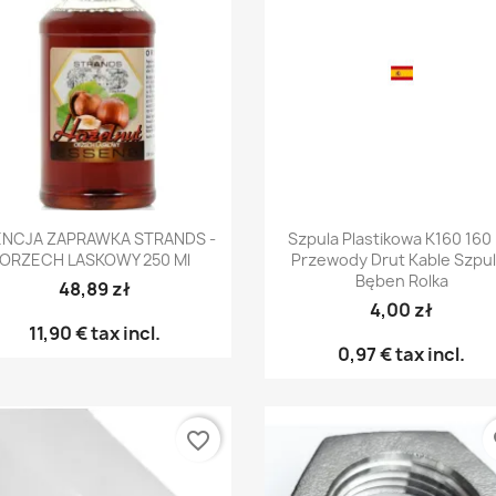
Vista rápida
Vista rápida


ENCJA ZAPRAWKA STRANDS -
Szpula Plastikowa K160 160
ORZECH LASKOWY 250 Ml
Przewody Drut Kable Szpul
Bęben Rolka
48,89 zł
4,00 zł
11,90 €
tax incl.
0,97 €
tax incl.
favorite_border
fa