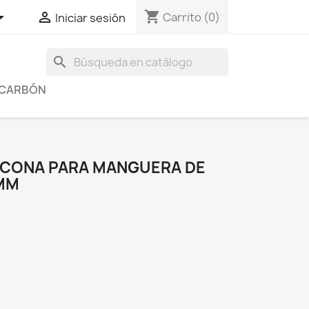
shopping_cart


Carrito
(0)
Iniciar sesión
search
Y CARBÓN
ICONA PARA MANGUERA DE
 MM