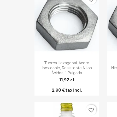
Vista rápida

Tuerca Hexagonal, Acero
Inoxidable, Resistente A Los
Ni
Ácidos, 1 Pulgada
11,92 zł
2,90 €
tax incl.
favorite_border