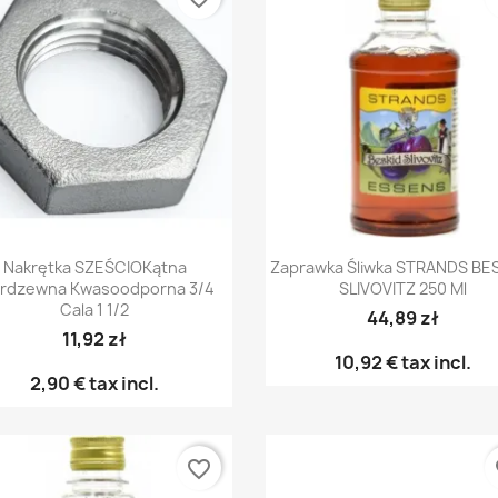
Vista rápida
Vista rápida


Nakrętka SZEŚCIOKątna
Zaprawka Śliwka STRANDS BE
erdzewna Kwasoodporna 3/4
SLIVOVITZ 250 Ml
Cala 1 1/2
44,89 zł
11,92 zł
10,92 €
tax incl.
2,90 €
tax incl.
favorite_border
fa