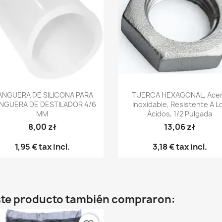
Vista rápida
Vista rápida


NGUERA DE SILICONA PARA
TUERCA HEXAGONAL, Ace
NGUERA DE DESTILADOR 4/6
Inoxidable, Resistente A L
MM
Ácidos, 1/2 Pulgada
8,00 zł
13,06 zł
1,95 €
tax incl.
3,18 €
tax incl.
este producto también compraron: