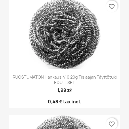
favorite_border
RUOSTUMATON Hankaus 410 20g Tislaajan Täyttötuki
EDULLISET
1,99 zł
0,48 €
tax incl.
favorite_border