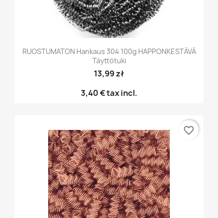
RUOSTUMATON Hankaus 304 100g HAPPONKESTÄVÄ
Täyttötuki
13,99 zł
3,40 €
tax incl.
favorite_border