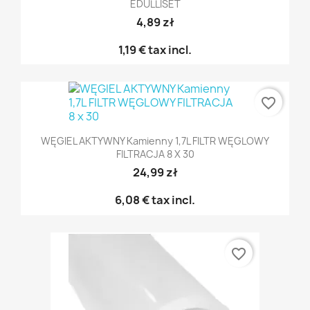
EDULLISET
4,89 zł
1,19 €
tax incl.
favorite_border
WĘGIEL AKTYWNY Kamienny 1,7L FILTR WĘGLOWY
FILTRACJA 8 X 30
24,99 zł
6,08 €
tax incl.
favorite_border