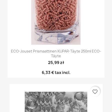
ECO-Jouset Prismaattinen KUPAR-Täyte 250ml ECO-
Täyte
25,99 zł
6,33 €
tax incl.
favorite_border