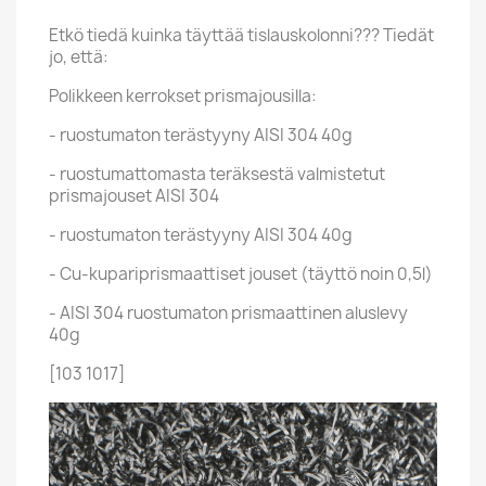
Etkö tiedä kuinka täyttää tislauskolonni??? Tiedät
jo, että:
Polikkeen kerrokset prismajousilla:
- ruostumaton terästyyny AISI 304 40g
- ruostumattomasta teräksestä valmistetut
prismajouset AISI 304
- ruostumaton terästyyny AISI 304 40g
- Cu-kupariprismaattiset jouset (täyttö noin 0,5l)
- AISI 304 ruostumaton prismaattinen aluslevy
40g
[103 1017]