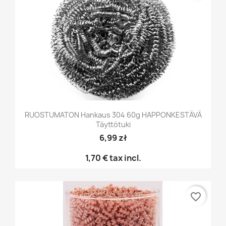
RUOSTUMATON Hankaus 304 60g HAPPONKESTÄVÄ
Täyttötuki
6,99 zł
1,70 €
tax incl.
favorite_border