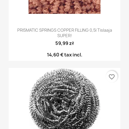
PRISMATIC SPRINGS COPPER FILLING 0,5l Tislaaja
SUPER!
59,99 zł
14,60 €
tax incl.
favorite_border