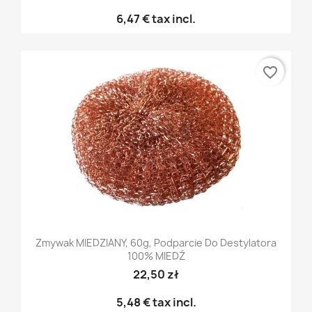
6,47 €
tax incl.
favorite_border
Zmywak MIEDZIANY, 60g, Podparcie Do Destylatora
100% MIEDŹ
22,50 zł
5,48 €
tax incl.