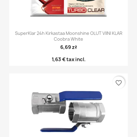
SuperKlar 24h Kirkastaa Moonshine OLUT VIINI KLAR
Coobra White
6,69 zł
1,63 €
tax incl.
favorite_border