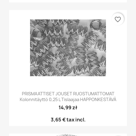
favorite_border
PRISMAATTISET JOUSET RUOSTUMATTOMAT
Kolonnitäyttö 0,25 L Tislaajaa HAPPONKESTÄVÄ
14,99 zł
3,65 €
tax incl.