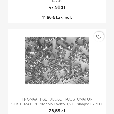
Täyttö
47,90 zł
11,66 €
tax incl.
favorite_border
PRISMAATTISET JOUSET RUOSTUMATON
RUOSTUMATON Kolonnin Täyttö 0,5 L Tislaajaa HAPPO...
26,59 zł