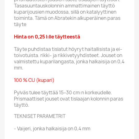
Tasasuuntauskolonnin ammattimainen täyttö
kuparijousien muodossa, sillä on katalyyttinen
toiminta. Tämä on Abratekin alkuperäinen paras
täyte
Hinta on 0,25 l:lle täytteestä
Täyte puhdistaa tislatut höyryt haitallisista ja ei-
toivotuista. rikki- ja rikkivetyyhdisteet. Jouset on
valmistettu kuparilangasta, jonka halkaisija on 0,4
mm.
100 % CU (kupari)
Pylväs tulee täyttää 15–30 cm:n korkeudelle.
Prismaattiset jouset ovat tislaajan kolonnin paras
täyttö.
TEKNISET PARAMETRIT
- Vaijeri, jonka halkaisija on 0,4 mm