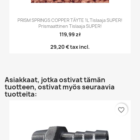
PRISM SPRINGS COPPER TÄYTE 1L Tislaaja SUPER!
Prismaattinen Tislaaja SUPER!
119,99 zł
29,20 €
tax incl.
Asiakkaat, jotka ostivat tämän
tuotteen, ostivat myös seuraavia
tuotteita:
favorite_border