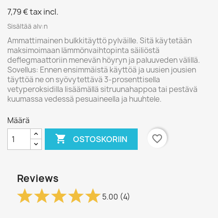
7,79 €
tax incl.
Sisältää alv:n
Ammattimainen bulkkitäyttö pylväille. Sitä käytetään
maksimoimaan lämmönvaihtopinta säiliöstä
deflegmaattoriin menevän höyryn ja paluuveden välillä.
Sovellus: Ennen ensimmäistä käyttöä ja uusien jousien
täyttöä ne on syövytettävä 3-prosenttisella
vetyperoksidilla lisäämällä sitruunahappoa tai pestävä
kuumassa vedessä pesuaineella ja huuhtele.
Määrä

favorite_border
OSTOSKORIIN
Reviews
5.00
(4)