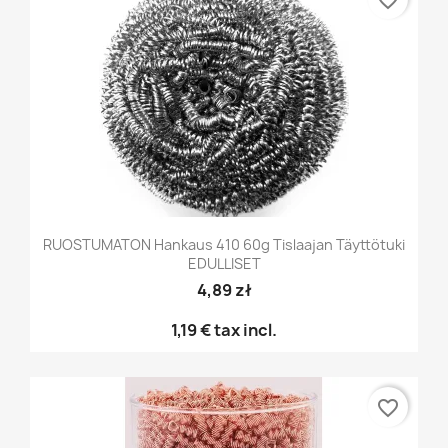
favorite_border
RUOSTUMATON Hankaus 410 60g Tislaajan Täyttötuki
EDULLISET
4,89 zł
1,19 €
tax incl.
favorite_border