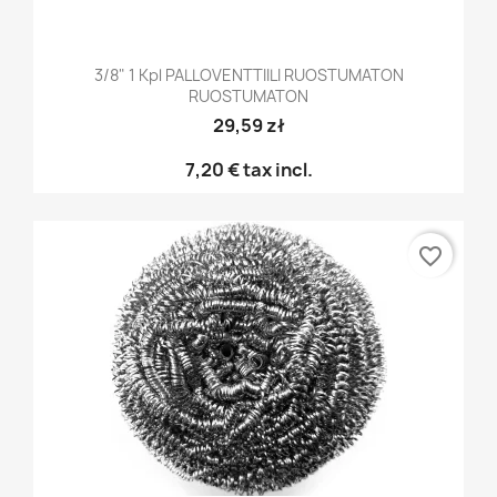
3/8" 1 Kpl PALLOVENTTIILI RUOSTUMATON
RUOSTUMATON
29,59 zł
7,20 €
tax incl.
favorite_border