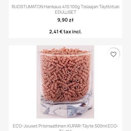
RUOSTUMATON Hankaus 410 100g Tislaajan Täyttötuki
EDULLISET
9,90 zł
2,41 €
tax incl.
favorite_border
ECO-Jouset Prismaattinen KUPAR-Täyte 500ml ECO-