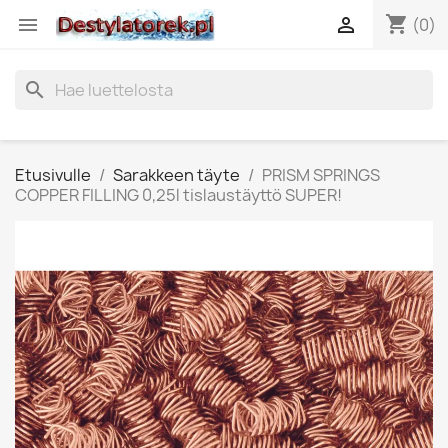
shopping_cart


(0)
search
Etusivulle
Sarakkeen täyte
PRISM SPRINGS
COPPER FILLING 0,25l tislaustäyttö SUPER!