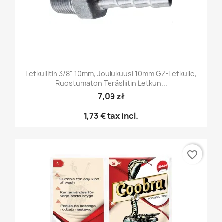
Letkuliitin 3/8" 10mm, Joulukuusi 10mm GZ-Letkulle,
Ruostumaton Teräsliitin Letkun...
7,09 zł
1,73 €
tax incl.
favorite_border