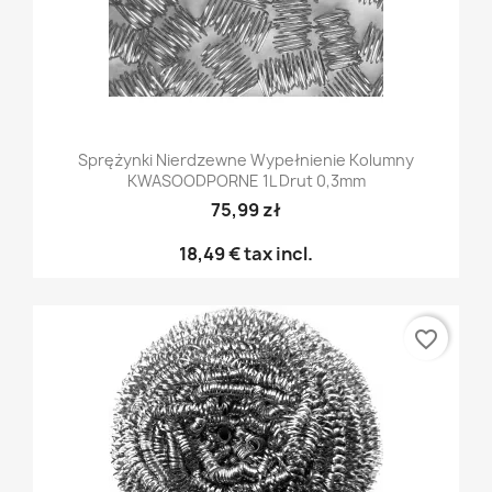
Sprężynki Nierdzewne Wypełnienie Kolumny
KWASOODPORNE 1L Drut 0,3mm
75,99 zł
18,49 €
tax incl.
favorite_border