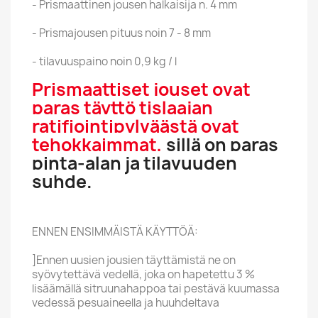
- Prismaattinen jousen halkaisija n. 4 mm
- Prismajousen pituus noin 7 - 8 mm
- tilavuuspaino noin 0,9 kg / l
Prismaattiset jouset ovat
paras täyttö tislaajan
ratifiointipylväästä ovat
tehokkaimmat,
sillä on paras
pinta-alan ja tilavuuden
suhde.
ENNEN ENSIMMÄISTÄ ​​KÄYTTÖÄ:
]Ennen uusien jousien täyttämistä ne on
syövytettävä vedellä, joka on hapetettu 3 %
lisäämällä sitruunahappoa tai pestävä kuumassa
vedessä pesuaineella ja huuhdeltava