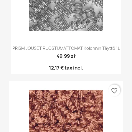
PRISM JOUSET RUOSTUMATTOMAT Kolonnin Täyttö 1L
49,99 zł
12,17 €
tax incl.
favorite_border