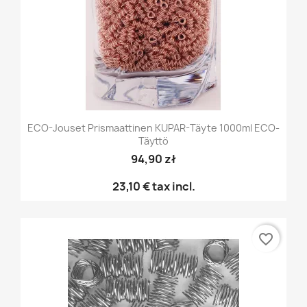
ECO-Jouset Prismaattinen KUPAR-Täyte 1000ml ECO-
Täyttö
94,90 zł
23,10 €
tax incl.
favorite_border