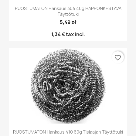
RUOSTUMATON Hankaus 304 40g HAPPONKESTÄVÄ
Täyttötuki
5,49 zł
1,34 €
tax incl.
favorite_border
RUOSTUMATON Hankaus 410 60g Tislaajan Täyttötuki