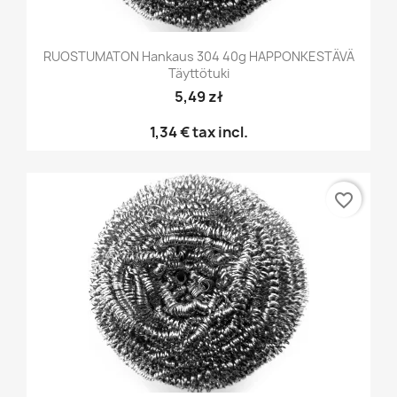
RUOSTUMATON Hankaus 304 40g HAPPONKESTÄVÄ
Täyttötuki
5,49 zł
1,34 €
tax incl.
favorite_border