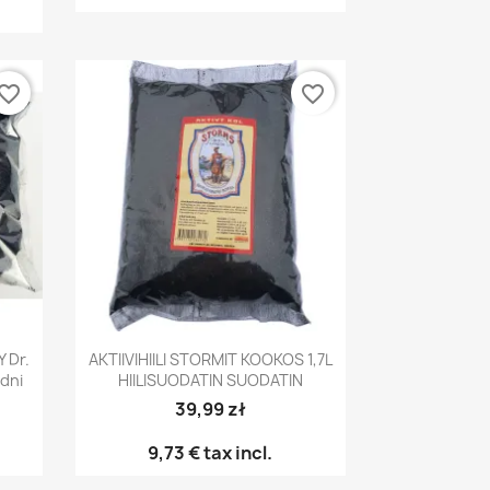
vorite_border
favorite_border
Pikakatselu

 Dr.
AKTIIVIHIILI STORMIT KOOKOS 1,7L
edni
HIILISUODATIN SUODATIN
39,99 zł
9,73 €
tax incl.