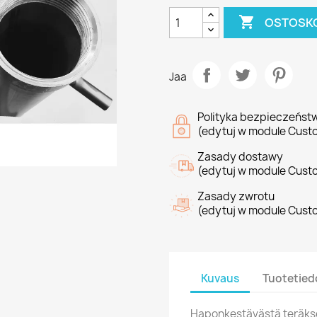

OSTOSKO
Jaa
Polityka bezpieczeńst
(edytuj w module Cust
Zasady dostawy
(edytuj w module Cust
Zasady zwrotu
(edytuj w module Cust
Kuvaus
Tuotetied
Haponkestävästä teräkses