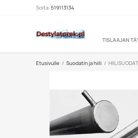
Soita:
519113134
TISLAAJAN T
Etusivulle
Suodatin ja hiili
HIILISUODATI