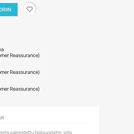
favorite_border
RIIN
wa
omer Reassurance)
omer Reassurance)
omer Reassurance)
ot
tä valmistettu hiilisuodatin, jota