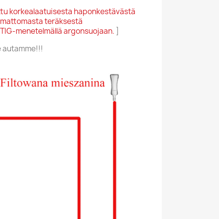
ttu korkealaatuisesta haponkestävästä
umattomasta teräksestä
tu TIG-menetelmällä argonsuojaan.
]
e autamme!!!