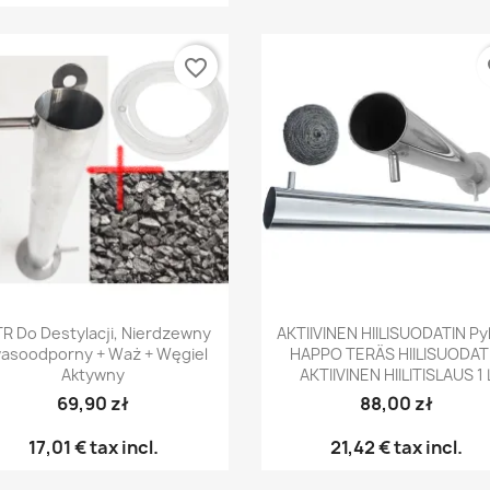
favorite_border
fa
Pikakatselu
Pikakatselu


TR Do Destylacji, Nierdzewny
AKTIIVINEN HIILISUODATIN Py
asoodporny + Waż + Węgiel
HAPPO TERÄS HIILISUODAT
Aktywny
AKTIIVINEN HIILITISLAUS 1 
69,90 zł
88,00 zł
17,01 €
tax incl.
21,42 €
tax incl.