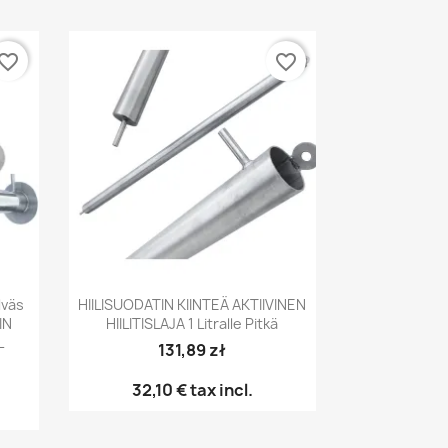
vorite_border
favorite_border
Pikakatselu

lväs
HIILISUODATIN KIINTEÄ AKTIIVINEN
IN
HIILITISLAJA 1 Litralle Pitkä
L
131,89 zł
32,10 €
tax incl.