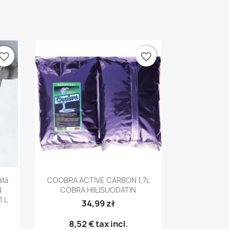
vorite_border
favorite_border
Pikakatselu

llä
COOBRA ACTIVE CARBON 1,7L
N
COBRA HIILISUODATIN
1 L
34,99 zł
8,52 €
tax incl.