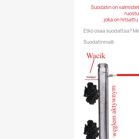
Suodatin on valmiste
ruost
, joka on hitsat
Etkö osaa suodattaa? M
Suodatinmalli: