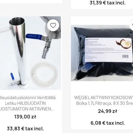
31,39 €
tax incl.
favorite_border
fa
Pikakatselu
Pikakatselu


ilisuodatuskolonni Venttiilillä
WĘGIEL AKTYWNY KOKOSOWY
Letku HIILISUODATIN
Bolka 1,7L Filtracja, 8 X 30 Śr
UOSTUMATON AKTIIVINEN...
24,99 zł
139,00 zł
6,08 €
tax incl.
33,83 €
tax incl.