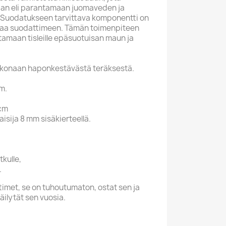
an eli parantamaan juomaveden ja
. Suodatukseen tarvittava komponentti on
kaataa suodattimeen. Tämän toimenpiteen
amaan tisleille epäsuotuisan maun ja
kokonaan haponkestävästä teräksestä.
m.
 cm
isija 8 mm sisäkierteellä.
tkulle,
.
ttimet, se on tuhoutumaton, ostat sen ja
äilytät sen vuosia.