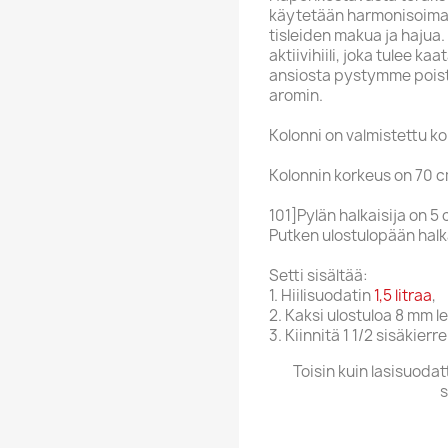
käytetään harmonisoima
tisleiden makua ja hajua
aktiivihiili, joka tulee 
ansiosta pystymme poist
aromin.
Kolonni on valmistettu 
Kolonnin korkeus on 70 c
101]Pylän halkaisija on 5
Putken ulostulopään halka
Setti sisältää:
1. Hiilisuodatin
1,5 litraa
,
2. Kaksi ulostuloa 8 mm le
3. Kiinnitä 1 1/2 sisäkierre
Toisin kuin lasisuoda
s