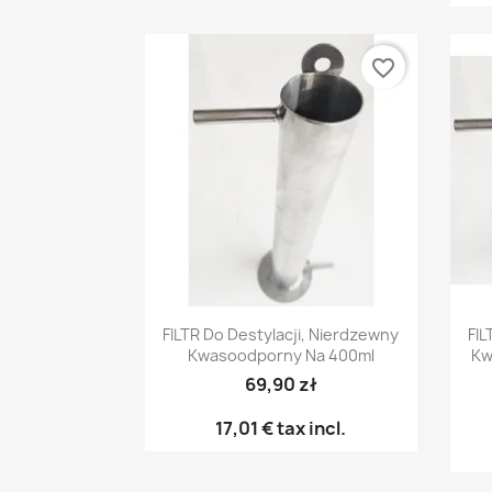
favorite_border
Pikakatselu

FILTR Do Destylacji, Nierdzewny
FIL
Kwasoodporny Na 400ml
Kw
69,90 zł
17,01 €
tax incl.