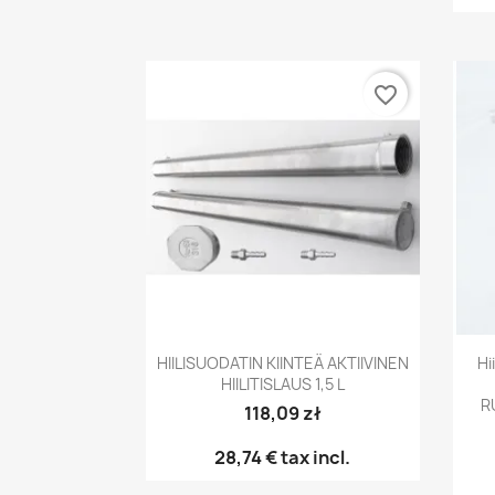
favorite_border
Pikakatselu

HIILISUODATIN KIINTEÄ AKTIIVINEN
Hi
HIILITISLAUS 1,5 L
R
118,09 zł
28,74 €
tax incl.