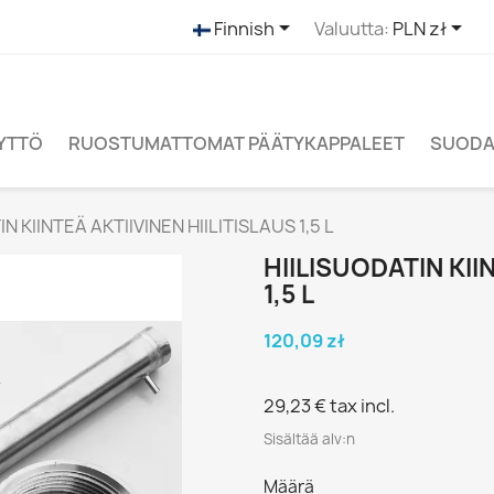


Finnish
Valuutta:
PLN zł
ÄYTTÖ
RUOSTUMATTOMAT PÄÄTYKAPPALEET
SUODAT
N KIINTEÄ AKTIIVINEN HIILITISLAUS 1,5 L
HIILISUODATIN KII
1,5 L
120,09 zł
29,23 €
tax incl.
Sisältää alv:n
Määrä