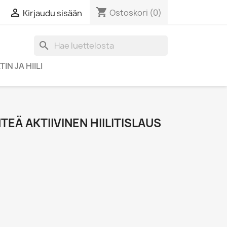
shopping_cart

Ostoskori
(0)
Kirjaudu sisään
search
IN JA HIILI
NTEÄ AKTIIVINEN HIILITISLAUS