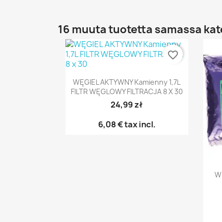
16 muuta tuotetta samassa kat
favorite_border
Pikakatselu

WĘGIEL AKTYWNY Kamienny 1,7L
FILTR WĘGLOWY FILTRACJA 8 X 30
24,99 zł
6,08 €
tax incl.
W