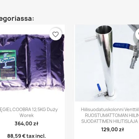
egoriassa:
favorite_border
fa
Pikakatselu
Pikakatselu


ĘGIEL COOBRA 12,5KG Duży
Hiilisuodatuskolonni Venttiili
Worek
RUOSTUMATTOMAN HIILI
SUODATTIMEN HIILITISLAJA 
364,00 zł
129,00 zł
88,59 €
tax incl.