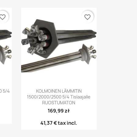
vorite_border
favorite_border
Pikakatselu

0 5/4
KOLMOINEN LÄMMITIN
1500/2000/2500 5/4 Tislaajalle
RUOSTUMATON
169,99 zł
41,37 €
tax incl.