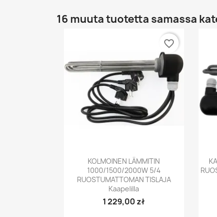
16 muuta tuotetta samassa kat
favorite_border
Pikakatselu

KOLMOINEN LÄMMITIN
KA
1000/1500/2000W 5/4
RUO
RUOSTUMATTOMAN TISLAJA
Kaapelilla
1 229,00 zł