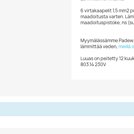
6 virtakaapelit 1,5 mm2 pu
maadoitusta varten. Läm
maadoituspistoke, ns (su
Myymälässämme Padew.pl 
lämmittää veden,
meillä 
Luuas on peitetty 12 kuu
803.14 230V