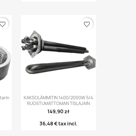
vorite_border
favorite_border
Pikakatselu

tarin
KAKSOLÄMMITIN 1400/2000W 5/4
RUOSTUMATTOMAN TISLAJAIN
149,90 zł
36,48 €
tax incl.