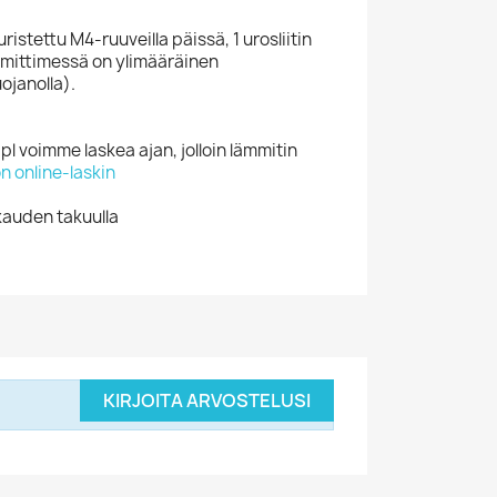
ristettu M4-ruuveilla päissä, 1 urosliitin
mittimessä on ylimääräinen
ojanolla).
voimme laskea ajan, jolloin lämmitin
on online-laskin
kauden takuulla
KIRJOITA ARVOSTELUSI