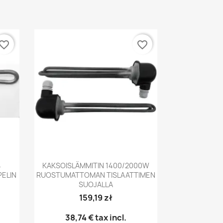
vorite_border
favorite_border
Pikakatselu

4
KAKSOISLÄMMITIN 1400/2000W
ELIN
RUOSTUMATTOMAN TISLAATTIMEN
SUOJALLA
159,19 zł
38,74 €
tax incl.