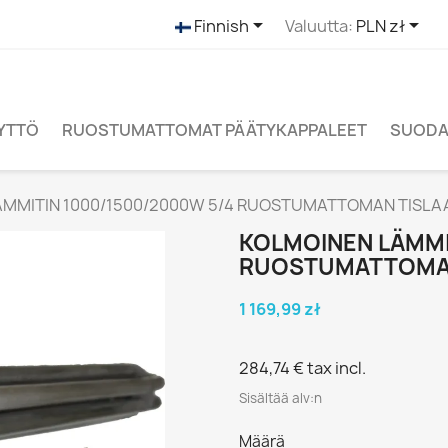


Finnish
Valuutta:
PLN zł
ÄYTTÖ
RUOSTUMATTOMAT PÄÄTYKAPPALEET
SUODAT
ÄMMITIN 1000/1500/2000W 5/4 RUOSTUMATTOMAN TISLA
KOLMOINEN LÄMMI
RUOSTUMATTOMAN
1 169,99 zł
284,74 €
tax incl.
Sisältää alv:n
Määrä