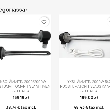
egoriassa:
favorite_border
fa
Pikakatselu
Pikakatselu


KSOLÄMMITIN 2000/2000W
YKSI LÄMMITIN 2000W 5/
STUMATTOMAN TISLAATTIMEN
RUOSTUMATON TISLAUS KAAP
SUOJALLA
SUOJALLA
159,19 zł
199,00 zł
38,74 €
tax incl.
48,43 €
tax incl.