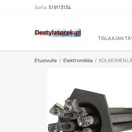
Soita:
519113134
TISLAAJAN T
Etusivulle
Elektroniikka
KOLMOINEN L