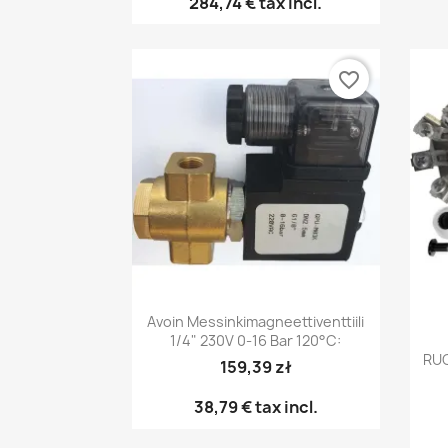
284,74 €
tax incl.
favorite_border
Pikakatselu

Avoin Messinkimagneettiventtiili
1/4" 230V 0-16 Bar 120°C:
RUO
159,39 zł
38,79 €
tax incl.