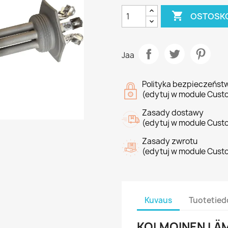

OSTOSKO
Jaa
Polityka bezpieczeńst
(edytuj w module Cust
Zasady dostawy
(edytuj w module Cust
Zasady zwrotu
(edytuj w module Cust
Kuvaus
Tuotetied
KOLMOINEN LÄM