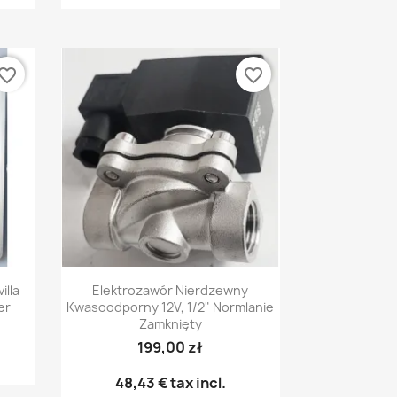
vorite_border
favorite_border
Pikakatselu

illa
Elektrozawór Nierdzewny
er
Kwasoodporny 12V, 1/2" Normlanie
Zamknięty
199,00 zł
48,43 €
tax incl.