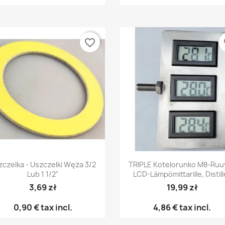
favorite_border
fa
Pikakatselu
Pikakatselu


zczelka - Uszczelki Węża 3/2
TRIPLE Kotelorunko M8-Ruuv
Lub 1 1/2"
LCD-Lämpömittarille, Distill
3,69 zł
19,99 zł
0,90 €
tax incl.
4,86 €
tax incl.