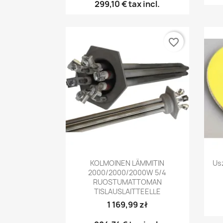
299,10 €
tax incl.
favorite_border
Pikakatselu

KOLMOINEN LÄMMITIN
Us
2000/2000/2000W 5/4
RUOSTUMATTOMAN
TISLAUSLAITTEELLE
1 169,99 zł