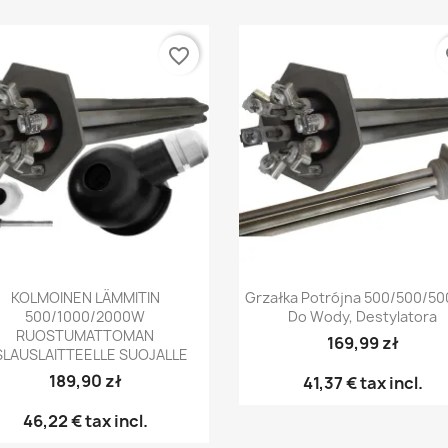
favorite_border
fa
Pikakatselu
Pikakatselu


KOLMOINEN LÄMMITIN
Grzałka Potrójna 500/500/50
500/1000/2000W
Do Wody, Destylatora
RUOSTUMATTOMAN
169,99 zł
SLAUSLAITTEELLE SUOJALLE
189,90 zł
41,37 €
tax incl.
46,22 €
tax incl.