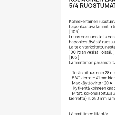
5/4 RUOSTUMA
Kolmekertainen ruostuma
haponkestävä lämmitin ti
[ 106]
Luuas on suunniteltu nes
haponkestävästä ruostu
Laite on tarkoitettu nes
100 litran vesisäiliöissä.[
[103 ]
Lämmittimen parametrit
Terän pituus noin 28 c
5/4" kierre = 41 mm kier
Max käyttövirta : 20 A
Kytkentä kolmeen kaap
Mitat: kokonaispituus 3
kierrettä) n. 280 mm, lä
Lämmittimen liitäntä: