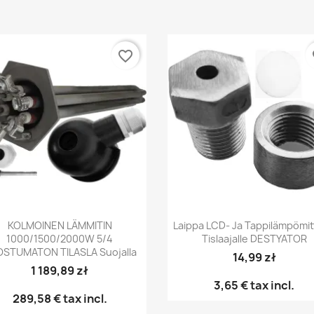
favorite_border
fa
Pikakatselu
Pikakatselu


KOLMOINEN LÄMMITIN
Laippa LCD- Ja Tappilämpömit
1000/1500/2000W 5/4
Tislaajalle DESTYATOR
STUMATON TILASLA Suojalla
14,99 zł
1 189,89 zł
3,65 €
tax incl.
289,58 €
tax incl.