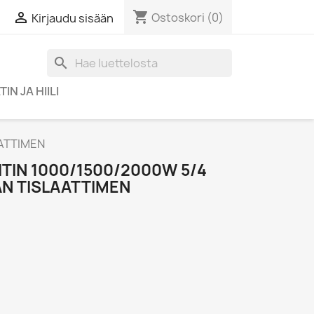
shopping_cart

Ostoskori
(0)
Kirjaudu sisään
search
IN JA HIILI
ATTIMEN
TIN 1000/1500/2000W 5/4
 TISLAATTIMEN