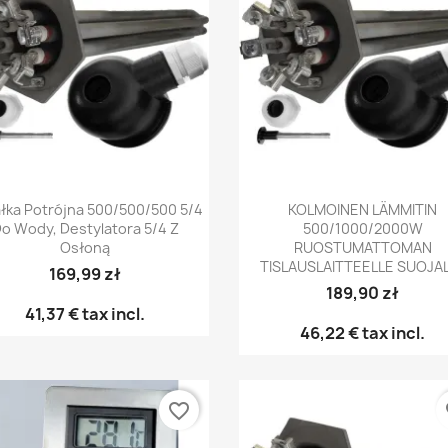
Pikakatselu
Pikakatselu


łka Potrójna 500/500/500 5/4
KOLMOINEN LÄMMITIN
o Wody, Destylatora 5/4 Z
500/1000/2000W
Osłoną
RUOSTUMATTOMAN
TISLAUSLAITTEELLE SUOJA
169,99 zł
189,90 zł
41,37 €
tax incl.
46,22 €
tax incl.
favorite_border
fa