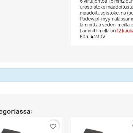
6 virtajohtoa 1,5 mm2 pur
urospistoke maadoitusta
maadoituspistoke, ns (su
Padew.pl-myymälässämme 
lämmittää veden, meillä o
Lämmittimellä on
12 kuu
803.14 230V
egoriassa:
favorite_border
fa