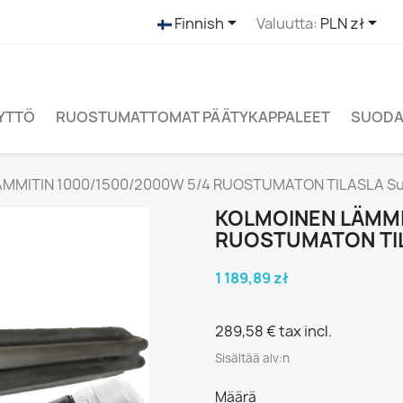


Finnish
Valuutta:
PLN zł
ÄYTTÖ
RUOSTUMATTOMAT PÄÄTYKAPPALEET
SUODAT
MMITIN 1000/1500/2000W 5/4 RUOSTUMATON TILASLA Suo
KOLMOINEN LÄMMI
RUOSTUMATON TI
1 189,89 zł
289,58 €
tax incl.
Sisältää alv:n
Määrä