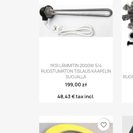
Pikakatselu

YKSI LÄMMITIN 2000W 5/4
RUOSTUMATON TISLAUS KAAPELIN
SUOJALLA
RUOS
199,00 zł
48,43 €
tax incl.
favorite_border