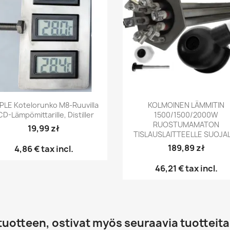
Pikakatselu
Pikakatselu


PLE Kotelorunko M8-Ruuvilla
KOLMOINEN LÄMMITIN
CD-Lämpömittarille, Distiller
1500/1500/2000W
RUOSTUMAMATON
19,99 zł
TISLAUSLAITTEELLE SUOJA
189,89 zł
4,86 €
tax incl.
46,21 €
tax incl.
tuotteen, ostivat myös seuraavia tuotteita