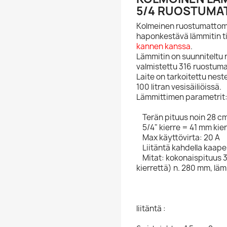
5/4 RUOSTUMAT
Kolmeinen ruostumattoma
haponkestävä lämmitin ti
kannen kanssa
.
Lämmitin on suunniteltu 
valmistettu 316 ruostum
Laite on tarkoitettu nes
100 litran vesisäiliöissä.
Lämmittimen parametrit
Terän pituus noin 28 c
5/4" kierre = 41 mm kier
Max käyttövirta: 20 A
Liitäntä kahdella kaapeli
Mitat: kokonaispituus 3
kierrettä) n. 280 mm, lä
liitäntä :