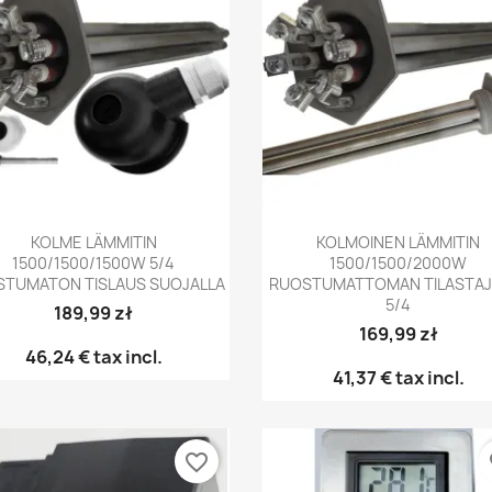
Pikakatselu
Pikakatselu


KOLME LÄMMITIN
KOLMOINEN LÄMMITIN
1500/1500/1500W 5/4
1500/1500/2000W
TUMATON TISLAUS SUOJALLA
RUOSTUMATTOMAN TILASTAJ
5/4
189,99 zł
169,99 zł
46,24 €
tax incl.
41,37 €
tax incl.
favorite_border
fa