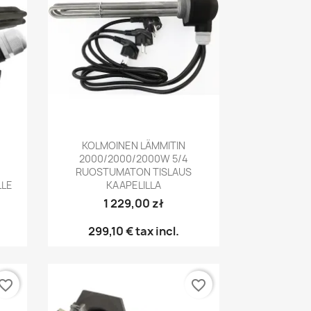
Pikakatselu

KOLMOINEN LÄMMITIN
2000/2000/2000W 5/4
RUOSTUMATON TISLAUS
LLE
KAAPELILLA
1 229,00 zł
299,10 €
tax incl.
vorite_border
favorite_border