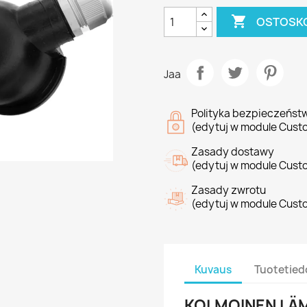

OSTOSKO
Jaa
Polityka bezpieczeńst
(edytuj w module Cust
Zasady dostawy
(edytuj w module Cust
Zasady zwrotu
(edytuj w module Cust
Kuvaus
Tuotetied
KOLMOINEN LÄM