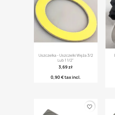
Pikakatselu

Uszczelka - Uszczelki Węża 3/2
Lub 1 1/2"
3,69 zł
0,90 €
tax incl.
favorite_border