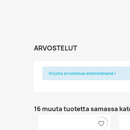
ARVOSTELUT
Kirjoita arvostelusi ensimmäisenä !
16 muuta tuotetta samassa kat
favorite_border