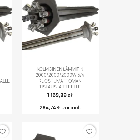
Pikakatselu

KOLMOINEN LÄMMITIN
2000/2000/2000W 5/4
ALLE
RUOSTUMATTOMAN
TISLAUSLAITTEELLE
1 169,99 zł
284,74 €
tax incl.
vorite_border
favorite_border