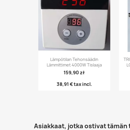
Pikakatselu

Lämpötilan Tehonsäädin
TRI
Lämmittimet 4000W Tislaaja
L
159,90 zł
38,91 €
tax incl.
Asiakkaat, jotka ostivat tämän 