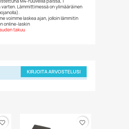
istettuna M4-ruuveilla päissä, 1
 varten. Lämmittimessä on ylimääräinen
ojanolla).
voimme laskea ajan, jolloin lämmitin
n online-laskin
kauden takuu
KIRJOITA ARVOSTELUSI
vorite_border
favorite_border