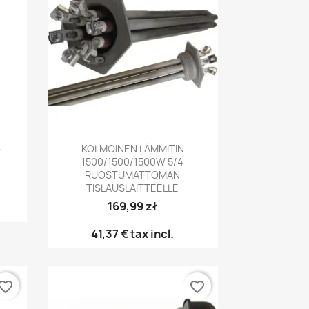
Pikakatselu

-
KOLMOINEN LÄMMITIN
1500/1500/1500W 5/4
RUOSTUMATTOMAN
TISLAUSLAITTEELLE
169,99 zł
41,37 €
tax incl.
vorite_border
favorite_border