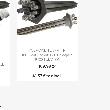
Pikakatselu

KOLMOINEN LÄMMITIN
1500/2000/2500 5/4 Tislaajalle
RUOSTUMATON
LLE
169,99 zł
41,37 €
tax incl.
: