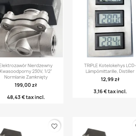
Pikakatselu
Pikakatselu


Elektrozawór Nierdzewny
TRIPLE Kotelokehys LCD
Kwasoodporny 230V, 1/2"
Lämpömittarille, Distiller
Normlanie Zamknięty
12,99 zł
199,00 zł
3,16 €
tax incl.
48,43 €
tax incl.
favorite_border
fa