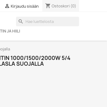
shopping_cart

Ostoskori
(0)
Kirjaudu sisään
search
IN JA HIILI
jalla
TIN 1000/1500/2000W 5/4
LASLA SUOJALLA