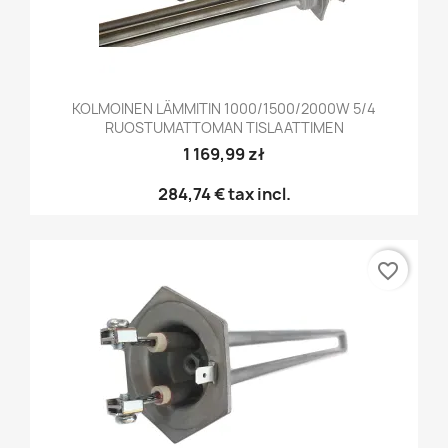
KOLMOINEN LÄMMITIN 1000/1500/2000W 5/4
RUOSTUMATTOMAN TISLAATTIMEN
1 169,99 zł
284,74 €
tax incl.
favorite_border