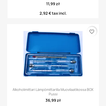
11,99 zł
2,92 €
tax incl.
favorite_border
Alkoholimittari Lämpömittarilla Muovilaatikossa BOX
Pussi
36,99 zł