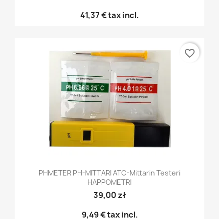
41,37 €
tax incl.
favorite_border
PHMETER PH-MITTARI ATC-Mittarin Testeri
HAPPOMETRI
39,00 zł
9,49 €
tax incl.