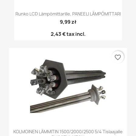
Runko LCD Lämpömittarille, PANEELI LÄMPÖMITTARI
9,99 zł
2,43 €
tax incl.
favorite_border
KOLMOINEN LÄMMITIN 1500/2000/2500 5/4 Tislaajalle