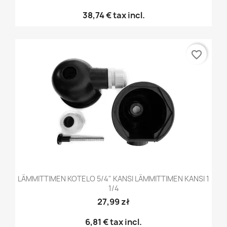
38,74 €
tax incl.
favorite_border
LÄMMITTIMEN KOTELO 5/4" KANSI LÄMMITTIMEN KANSI 1
1/4
27,99 zł
6,81 €
tax incl.