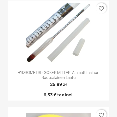
favorite_border
HYDROMETRI - SOKERIMITTARI Ammattimainen
Ruotsalainen Laatu
25,99 zł
6,33 €
tax incl.
favorite_border