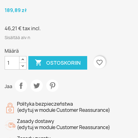
189,89 zł
46,21 €
tax incl.
Sisältää alv:n
Määrä

favorite_border
OSTOSKORIIN
Jaa
Polityka bezpieczeństwa
(edytuj w module Customer Reassurance)
Zasady dostawy
(edytuj w module Customer Reassurance)