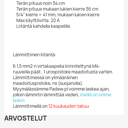
Terän pituus noin 34 cm
Terän pituus mukaan lukien kierre 36 cm
5/4" kierre = 41 mm, mukaan lukien kierre
Max käyttövirta: 22 A
Liitäntä kahdella kaapelilla
Lämmittimen liitäntä:
6 1,5 mm2:n virtakaapelia kiinnitettynä M4-
ruuveilla päät , 1 urospistoke maadoitusta varten.
Lämmittimessä on ylimääräinen
maadoituspistoke, ns (suojanolla).
Myymälässämme Padew.pl voimme laskea ajan,
jolloin lämmitin lämmittää veden,
meillä on online-
laskin
Lämmittimellä on
12 kuukauden takuu
ARVOSTELUT