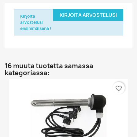
KIRJOITA ARVOSTELUSI
Kirjoita
arvostelusi
ensimmäisenä !
16 muuta tuotetta samassa
kategoriassa:
favorite_border