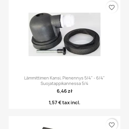
favorite_border
Lämmittimen Kansi, Pienennys 5/4" - 6/4"
Suojatappikannessa 5/4
6,46 zł
1,57 €
tax incl.
favorite_border