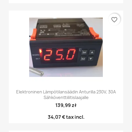
favorite_border
Elektroninen Lämpötilansäädin Anturilla 230V, 30A
Sähköventtiilitislaajalle
139,99 zł
34,07 €
tax incl.