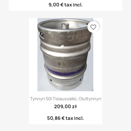
9,00 €
tax incl.
favorite_border
Tynnyri 50l Tislaussäiliö, Oluttynnyri
209,00 zł
50,86 €
tax incl.