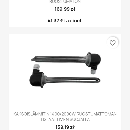
RUOSTUMATON
169,99 zł
41,37 €
tax incl.
favorite_border
KAKSOISLÄMMITIN 1400/2000W RUOSTUMATTOMAN
TISLAATTIMEN SUOJALLA
159,19 zł