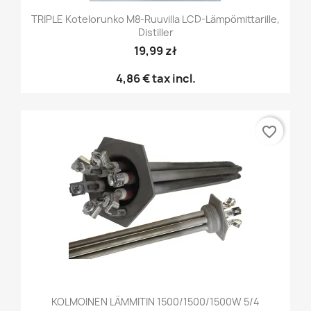
TRIPLE Kotelorunko M8-Ruuvilla LCD-Lämpömittarille,
Distiller
19,99 zł
4,86 €
tax incl.
favorite_border
KOLMOINEN LÄMMITIN 1500/1500/1500W 5/4