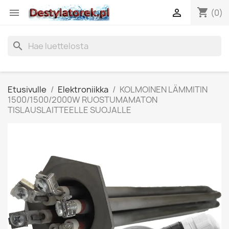
shopping_cart


(0)
search
Etusivulle
Elektroniikka
KOLMOINEN LÄMMITIN
1500/1500/2000W RUOSTUMAMATON
TISLAUSLAITTEELLE SUOJALLE