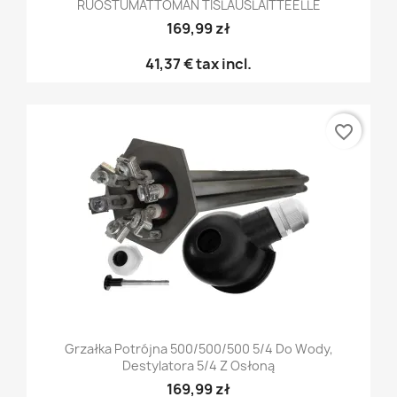
RUOSTUMATTOMAN TISLAUSLAITTEELLE
169,99 zł
41,37 €
tax incl.
favorite_border
Grzałka Potrójna 500/500/500 5/4 Do Wody,
Destylatora 5/4 Z Osłoną
169,99 zł