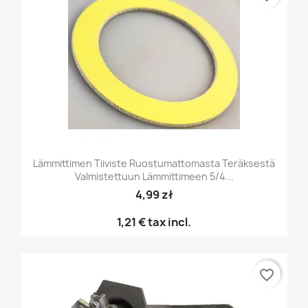
Lämmittimen Tiiviste Ruostumattomasta Teräksestä
Valmistettuun Lämmittimeen 5/4...
4,99 zł
1,21 €
tax incl.
favorite_border