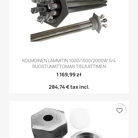
KOLMOINEN LÄMMITIN 1000/1500/2000W 5/4
RUOSTUMATTOMAN TISLAATTIMEN
1 169,99 zł
284,74 €
tax incl.
favorite_border