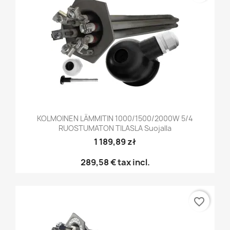
KOLMOINEN LÄMMITIN 1000/1500/2000W 5/4
RUOSTUMATON TILASLA Suojalla
1 189,89 zł
289,58 €
tax incl.
favorite_border