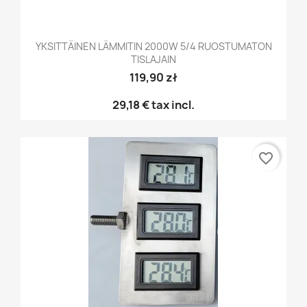
YKSITTÄINEN LÄMMITIN 2000W 5/4 RUOSTUMATON
TISLAJAIN
119,90 zł
29,18 €
tax incl.
favorite_border