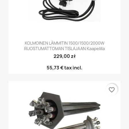
KOLMOINEN LÄMMITIN 1500/1500/2000W
RUOSTUMATTOMAN TISLAJAAN Kaapelilla
229,00 zł
55,73 €
tax incl.
favorite_border