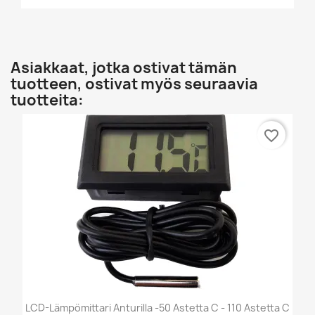
Asiakkaat, jotka ostivat tämän
tuotteen, ostivat myös seuraavia
tuotteita:
favorite_border
LCD-Lämpömittari Anturilla -50 Astetta C - 110 Astetta C