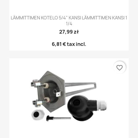
LÄMMITTIMEN KOTELO 5/4" KANSI LÄMMITTIMEN KANSI 1
1/4
27,99 zł
6,81 €
tax incl.
favorite_border