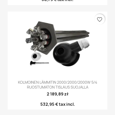
favorite_border
KOLMOINEN LÄMMITIN 2000/2000/2000W 5/4
RUOSTUMATON TISLAUS SUOJALLA
2 189,89 zł
532,95 €
tax incl.