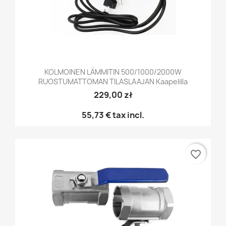
KOLMOINEN LÄMMITIN 500/1000/2000W
RUOSTUMATTOMAN TILASLAAJAN Kaapelilla
229,00 zł
55,73 €
tax incl.
favorite_border