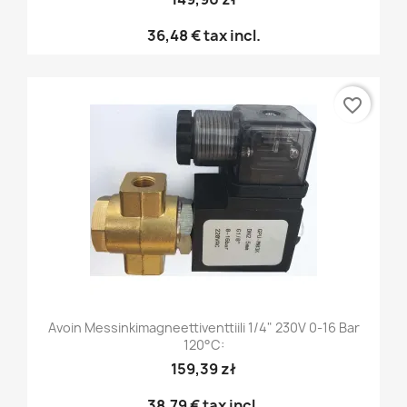
36,48 €
tax incl.
favorite_border
Avoin Messinkimagneettiventtiili 1/4" 230V 0-16 Bar
120°C:
159,39 zł
38,79 €
tax incl.