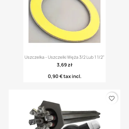
Uszczelka - Uszczelki Węża 3/2 Lub 1 1/2"
3,69 zł
0,90 €
tax incl.
favorite_border