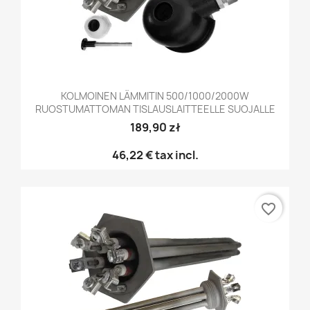
KOLMOINEN LÄMMITIN 500/1000/2000W
RUOSTUMATTOMAN TISLAUSLAITTEELLE SUOJALLE
189,90 zł
46,22 €
tax incl.
favorite_border