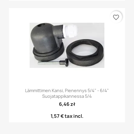
favorite_border
Lämmittimen Kansi, Pienennys 5/4" - 6/4"
Suojatappikannessa 5/4
6,46 zł
1,57 €
tax incl.