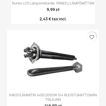
Runko LCD Lämpömittarille, PANEELI LÄMPÖMITTARI
9,99 zł
2,43 €
tax incl.
favorite_border
KAKSOLÄMMITIN 1400/2000W 5/4 RUOSTUMATTOMAN
TISLAJAIN
149,90 zł