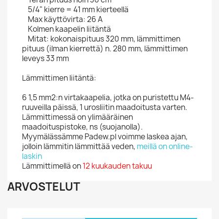
5/4" kierre = 41 mm kierteellä
Max käyttövirta: 26 A
Kolmen kaapelin liitäntä
Mitat: kokonaispituus 320 mm, lämmittimen
pituus (ilman kierrettä) n. 280 mm, lämmittimen
leveys 33 mm
Lämmittimen liitäntä:
6 1,5 mm2:n virtakaapelia, jotka on puristettu M4-
ruuveilla päissä, 1 urosliitin maadoitusta varten.
Lämmittimessä on ylimääräinen
maadoituspistoke, ns (suojanolla).
Myymälässämme Padew.pl voimme laskea ajan,
jolloin lämmitin lämmittää veden,
meillä on online-
laskin
Lämmittimellä on
12 kuukauden takuu
ARVOSTELUT