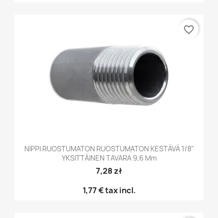
favorite_border
NIPPI RUOSTUMATON RUOSTUMATON KESTÄVÄ 1/8"
YKSITTÄINEN TAVARA 9,6 Mm
7,28 zł
1,77 €
tax incl.