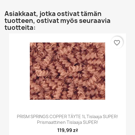
Asiakkaat, jotka ostivat tämän
tuotteen, ostivat myös seuraavia
tuotteita:
favorite_border
PRISM SPRINGS COPPER TÄYTE 1L Tislaaja SUPER!
Prismaattinen Tislaaja SUPER!
119,99 zł