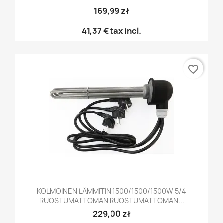
169,99 zł
41,37 €
tax incl.
favorite_border
KOLMOINEN LÄMMITIN 1500/1500/1500W 5/4
RUOSTUMATTOMAN RUOSTUMATTOMAN...
229,00 zł