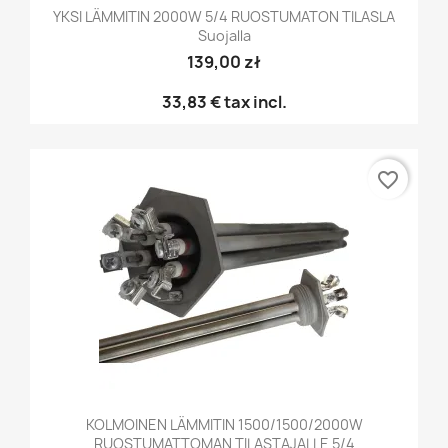
YKSI LÄMMITIN 2000W 5/4 RUOSTUMATON TILASLA
Suojalla
139,00 zł
33,83 €
tax incl.
favorite_border
KOLMOINEN LÄMMITIN 1500/1500/2000W
RUOSTUMATTOMAN TILASTAJALLE 5/4