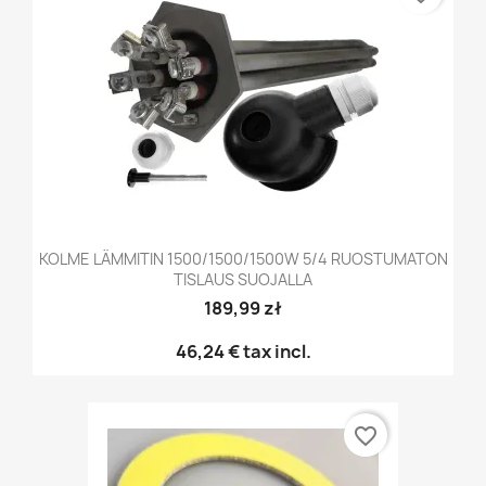
KOLME LÄMMITIN 1500/1500/1500W 5/4 RUOSTUMATON
TISLAUS SUOJALLA
189,99 zł
46,24 €
tax incl.
favorite_border