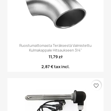
Ruostumattomasta Teräksestä Valmistettu
Kulmakappale Hitsaukseen 3/4"
11,79 zł
2,87 €
tax incl.
favorite_border