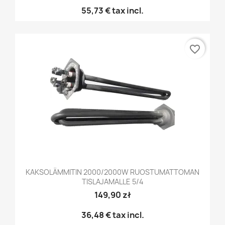
55,73 €
tax incl.
favorite_border
KAKSOLÄMMITIN 2000/2000W RUOSTUMATTOMAN
TISLAJAMALLE 5/4
149,90 zł
36,48 €
tax incl.