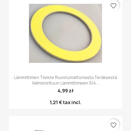
favorite_border
Lämmittimen Tiiviste Ruostumattomasta Teräksestä
Valmistettuun Lämmittimeen 5/4...
4,99 zł
1,21 €
tax incl.
favorite_border