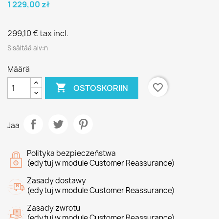
1 229,00 zł
299,10 €
tax incl.
Sisältää alv:n
Määrä

favorite_border
OSTOSKORIIN
Jaa
Polityka bezpieczeństwa
(edytuj w module Customer Reassurance)
Zasady dostawy
(edytuj w module Customer Reassurance)
Zasady zwrotu
(edytuj w module Customer Reassurance)