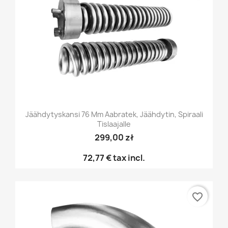
Jäähdytyskansi 76 Mm Aabratek, Jäähdytin, Spiraali
Tislaajalle
299,00 zł
72,77 €
tax incl.
favorite_border