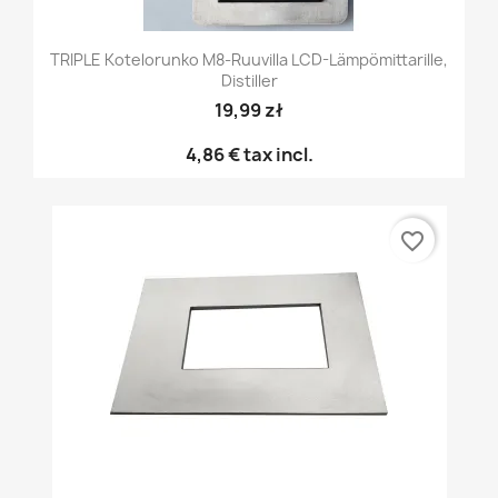
TRIPLE Kotelorunko M8-Ruuvilla LCD-Lämpömittarille,
Distiller
19,99 zł
4,86 €
tax incl.
favorite_border