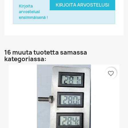
KIRJOITA ARVOSTELUSI
Kirjoita
arvostelusi
ensimmäisenä !
16 muuta tuotetta samassa
kategoriassa:
favorite_border