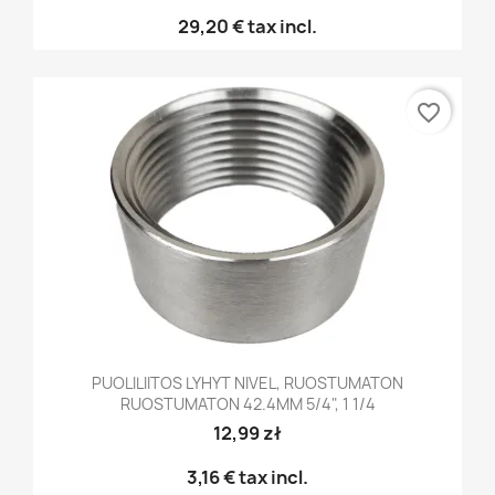
29,20 €
tax incl.
favorite_border
PUOLILIITOS LYHYT NIVEL, RUOSTUMATON
RUOSTUMATON 42.4MM 5/4", 1 1/4
12,99 zł
3,16 €
tax incl.