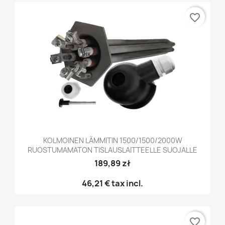
favorite_border
KOLMOINEN LÄMMITIN 1500/1500/2000W
RUOSTUMAMATON TISLAUSLAITTEELLE SUOJALLE
189,89 zł
46,21 €
tax incl.
favorite_border