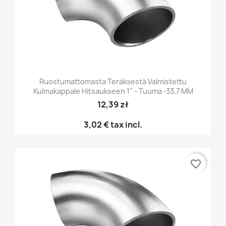
Ruostumattomasta Teräksestä Valmistettu
Kulmakappale Hitsaukseen 1" - Tuuma -33,7 MM
12,39 zł
3,02 €
tax incl.
favorite_border