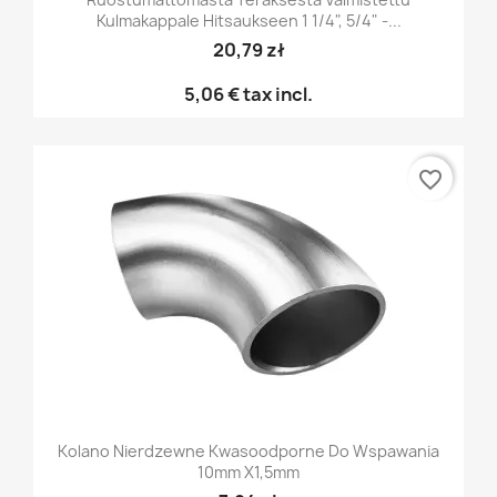
Kulmakappale Hitsaukseen 1 1/4", 5/4" -...
20,79 zł
5,06 €
tax incl.
favorite_border
Kolano Nierdzewne Kwasoodporne Do Wspawania
10mm X1,5mm