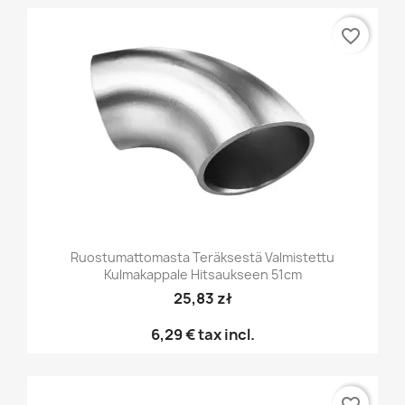
favorite_border
Ruostumattomasta Teräksestä Valmistettu
Kulmakappale Hitsaukseen 51cm
25,83 zł
6,29 €
tax incl.
favorite_border