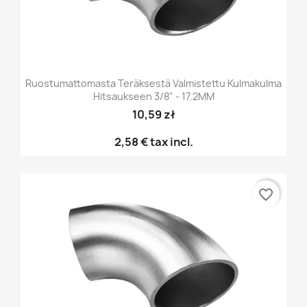
Ruostumattomasta Teräksestä Valmistettu Kulmakulma
Hitsaukseen 3/8" - 17.2MM
10,59 zł
2,58 €
tax incl.
favorite_border