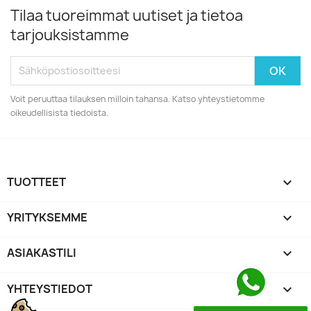
Tilaa tuoreimmat uutiset ja tietoa
tarjouksistamme
Voit peruuttaa tilauksen milloin tahansa. Katso yhteystietomme
oikeudellisista tiedoista.
TUOTTEET

YRITYKSEMME

ASIAKASTILI

YHTEYSTIEDOT
keyboard_arrow_down