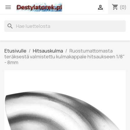
shopping_cart


(0)
search
Etusivulle
Hitsauskulma
Ruostumattomasta
teräksestä valmistettu kulmakappale hitsaukseen 1/8"
- 8mm