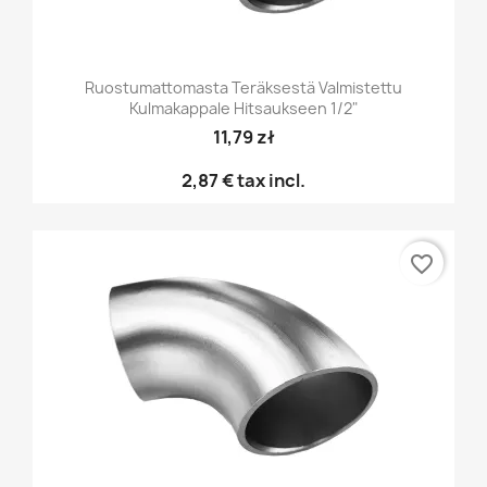
Ruostumattomasta Teräksestä Valmistettu
Kulmakappale Hitsaukseen 1/2"
11,79 zł
2,87 €
tax incl.
favorite_border