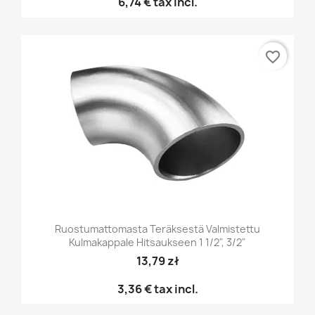
6,74 €
tax incl.
favorite_border
Ruostumattomasta Teräksestä Valmistettu
Kulmakappale Hitsaukseen 1 1/2", 3/2"
13,79 zł
3,36 €
tax incl.