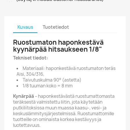
Kuvaus
Tuotetiedot
Ruostumaton haponkestävä
kyynärpää hitsaukseen 1/8"
Tekniset tiedot:
Materiaali: haponkestävä ruostumaton teräs
Aisi, 304/316,
Taivutuskulma 90° (astetta)
1/8 tuuman koko = 8 mm
Kynärpää
– haponkestävästä ruostumattomasta
teräksestä valmistettu liitin, jota käytetään
putkiliitoksissa muun muassa kaasu-, vesi- ja
keskuslämmitysjärjestelmissä. Ruostumattomille
tuotteille on ominaista korkea kestävyys ja
luotettavuus.