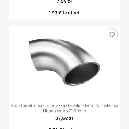
7,94 zł
1,93 €
tax incl.
favorite_border
Ruostumattomasta Teräksestä Valmistettu Kulmakulma
Hitsaukseen 2" 60mm
27,68 zł