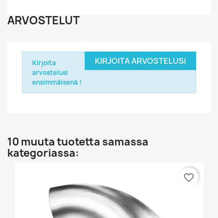
ARVOSTELUT
KIRJOITA ARVOSTELUSI
Kirjoita
arvostelusi
ensimmäisenä !
10 muuta tuotetta samassa
kategoriassa:
favorite_border