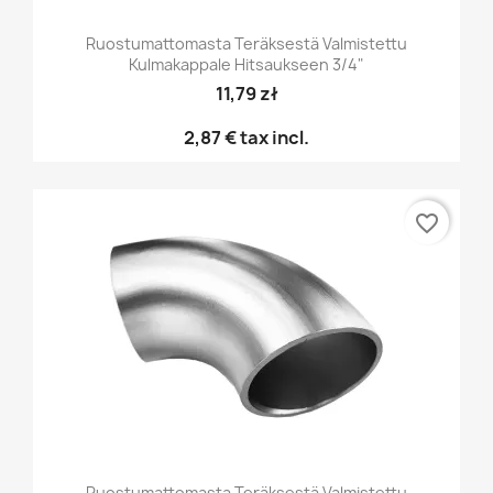
Ruostumattomasta Teräksestä Valmistettu
Kulmakappale Hitsaukseen 3/4"
11,79 zł
2,87 €
tax incl.
favorite_border
Ruostumattomasta Teräksestä Valmistettu