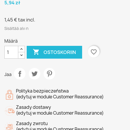
5,94 zł
1,45 €
tax incl.
Sisältää alv:n
Määrä

favorite_border
OSTOSKORIIN
Jaa
Polityka bezpieczeństwa
(edytuj w module Customer Reassurance)
Zasady dostawy
(edytuj w module Customer Reassurance)
Zasady zwrotu
(edytuj w module Customer Reassurance)