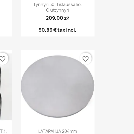
Pikakatselu

Tynnyri 50l Tislaussäiliö,
Oluttynnyri
209,00 zł
50,86 €
tax incl.
vorite_border
favorite_border
Pikakatselu

TKI,
LATAPAHJA 204mm