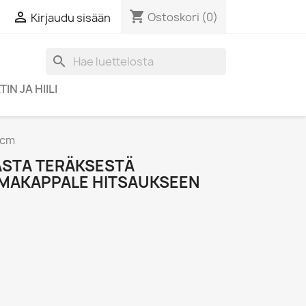
shopping_cart

Ostoskori
(0)
Kirjaudu sisään
search
IN JA HIILI
1cm
STA TERÄKSESTÄ
MAKAPPALE HITSAUKSEEN