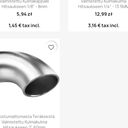
Valmistettu Kulmakappale
Valmistettu Kulmakulma
Hitsaukseen 1/8" - 8mm
Hitsaukseen 1/4" - 13.5M
5,94 zł
12,99 zł
1,45 €
tax incl.
3,16 €
tax incl.
favorite_border
Pikakatselu

ostumattomasta Teräksestä
Valmistettu Kulmakulma
Hitsaukseen 2" 60mm