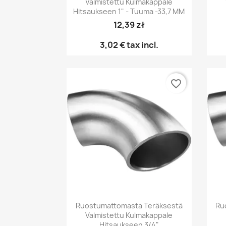
Valmistettu Kulmakappale
Hitsaukseen 1" - Tuuma -33,7 MM
12,39 zł
3,02 €
tax incl.
favorite_border
Pikakatselu

Ruostumattomasta Teräksestä
Ru
Valmistettu Kulmakappale
Hitsaukseen 3/4"