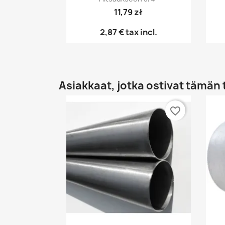
11,79 zł
2,87 €
tax incl.
Asiakkaat, jotka ostivat tämän 
favorite_border