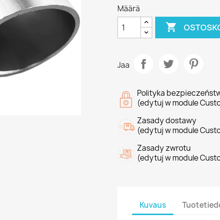
Määrä

OSTOSKO
Jaa
Polityka bezpieczeńst
(edytuj w module Cust
Zasady dostawy
(edytuj w module Cust
Zasady zwrotu
(edytuj w module Cust
Kuvaus
Tuotetied