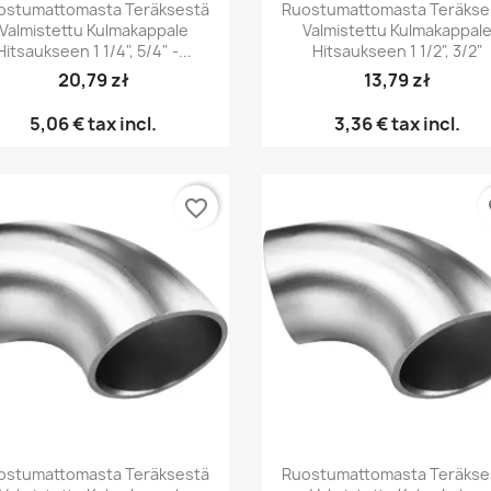
Pikakatselu
Pikakatselu


ostumattomasta Teräksestä
Ruostumattomasta Teräkse
Valmistettu Kulmakappale
Valmistettu Kulmakappal
Hitsaukseen 1 1/4", 5/4" -...
Hitsaukseen 1 1/2", 3/2"
20,79 zł
13,79 zł
5,06 €
tax incl.
3,36 €
tax incl.
favorite_border
fa
Pikakatselu
Pikakatselu


ostumattomasta Teräksestä
Ruostumattomasta Teräkse