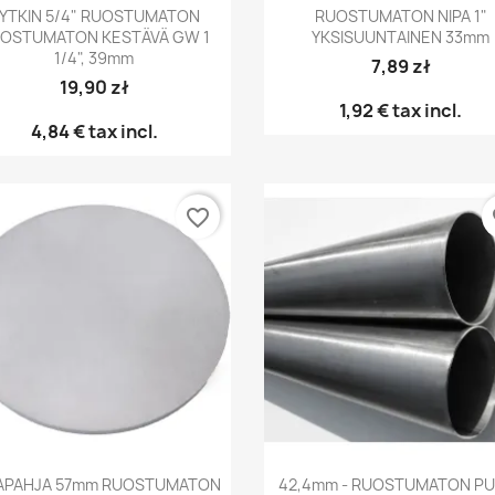
Pikakatselu
Pikakatselu


YTKIN 5/4" RUOSTUMATON
RUOSTUMATON NIPA 1"
OSTUMATON KESTÄVÄ GW 1
YKSISUUNTAINEN 33mm
1/4", 39mm
7,89 zł
19,90 zł
1,92 €
tax incl.
4,84 €
tax incl.
favorite_border
fa
Pikakatselu
Pikakatselu


APAHJA 57mm RUOSTUMATON
42,4mm - RUOSTUMATON PU