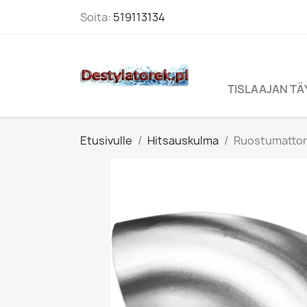
Soita:
519113134
TISLAAJAN T
Etusivulle
Hitsauskulma
Ruostumattom