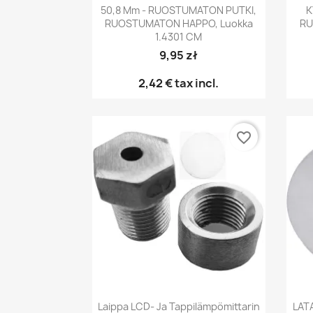
Pikakatselu

50,8 Mm - RUOSTUMATON PUTKI,
K
RUOSTUMATON HAPPO, Luokka
RU
1.4301 CM
9,95 zł
2,42 €
tax incl.
favorite_border
Pikakatselu

Laippa LCD- Ja Tappilämpömittarin
LAT