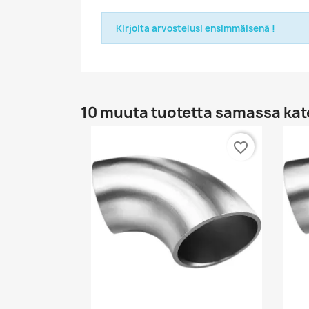
Kirjoita arvostelusi ensimmäisenä !
10 muuta tuotetta samassa kat
favorite_border