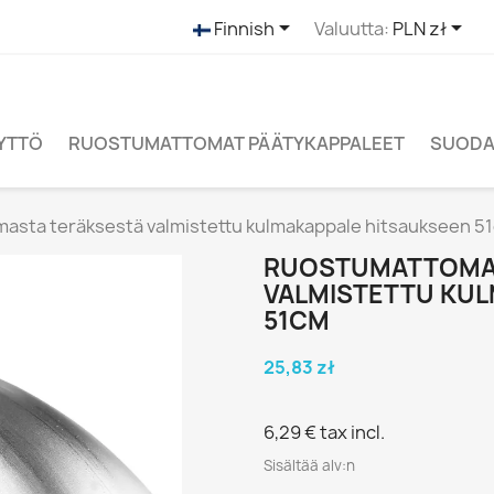


Finnish
Valuutta:
PLN zł
ÄYTTÖ
RUOSTUMATTOMAT PÄÄTYKAPPALEET
SUODAT
asta teräksestä valmistettu kulmakappale hitsaukseen 5
RUOSTUMATTOMA
VALMISTETTU KUL
51CM
25,83 zł
6,29 €
tax incl.
Sisältää alv:n