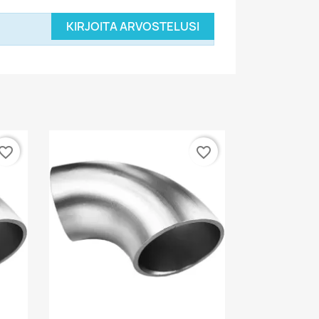
KIRJOITA ARVOSTELUSI
vorite_border
favorite_border