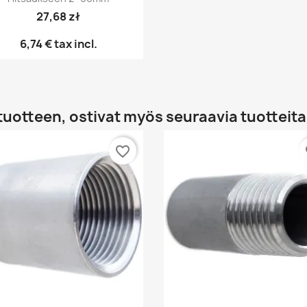
27,68 zł
6,74 €
tax incl.
tuotteen, ostivat myös seuraavia tuotteita
favorite_border
fa