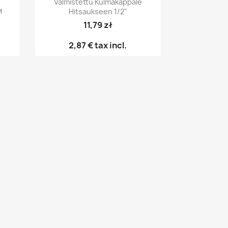
Valmistettu Kulmakappale
M
Hitsaukseen 1/2"
11,79 zł
2,87 €
tax incl.