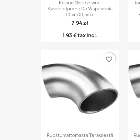
Pikakatselu

Kolano Nierdzewne
Ru
Kwasoodporne Do Wspawania
10mm X1,5mm
7,94 zł
1,93 €
tax incl.
favorite_border
Pikakatselu

Ruostumattomasta Teräksestä
Ru