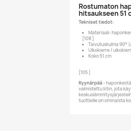
Rostumaton ha
hitsaukseen 51
Tekniset tiedot:
Materiaali: haponke
[108 ]
Taivutuskulma 90° (
Ulkokierre / ulkokier
Koko 51 cm
[105 ]
Kyynärpää
- haponkestä
valmistettu liitin, jota 
keskuslämmitysjärjestelm
tuotteille on ominaista k