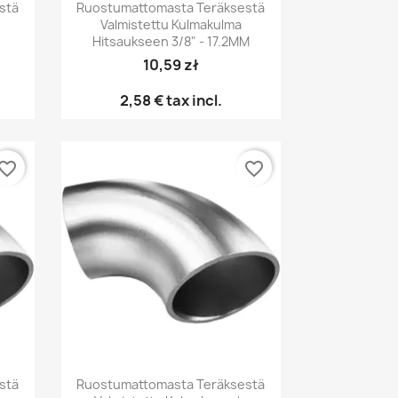
Pikakatselu

stä
Ruostumattomasta Teräksestä
e
Valmistettu Kulmakulma
Hitsaukseen 3/8" - 17.2MM
10,59 zł
2,58 €
tax incl.
vorite_border
favorite_border
Pikakatselu

stä
Ruostumattomasta Teräksestä