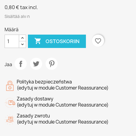
0,80 €
tax incl.
Sisältää alv:n
Määrä

favorite_border
OSTOSKORIIN
Jaa
Polityka bezpieczeństwa
(edytuj w module Customer Reassurance)
Zasady dostawy
(edytuj w module Customer Reassurance)
Zasady zwrotu
(edytuj w module Customer Reassurance)