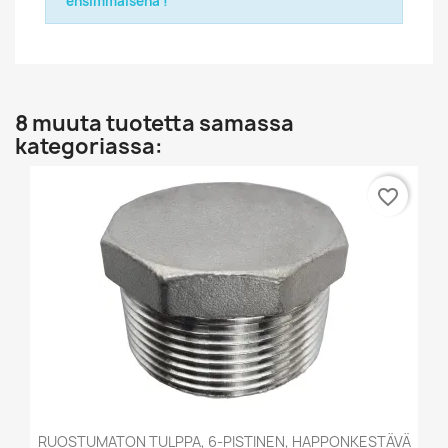
ensimmäisenä !
8 muuta tuotetta samassa
kategoriassa:
favorite_border
RUOSTUMATON TULPPA, 6-PISTINEN, HAPPONKESTÄVÄ