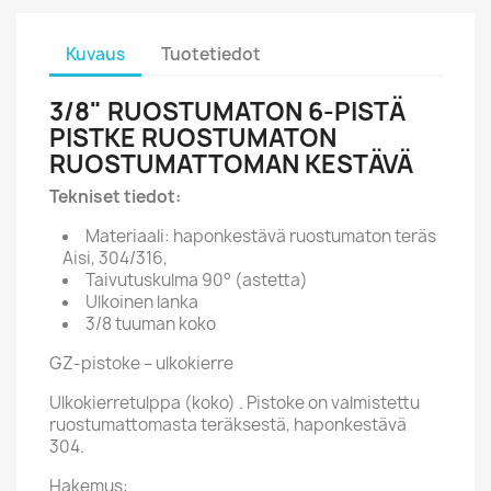
Kuvaus
Tuotetiedot
3/8" RUOSTUMATON 6-PISTÄ
PISTKE RUOSTUMATON
RUOSTUMATTOMAN KESTÄVÄ
Tekniset tiedot:
Materiaali: haponkestävä ruostumaton teräs
Aisi, 304/316,
Taivutuskulma 90° (astetta)
Ulkoinen lanka
3/8 tuuman koko
GZ-pistoke – ulkokierre
Ulkokierretulppa (koko) . Pistoke on valmistettu
ruostumattomasta teräksestä, haponkestävä
304.
Hakemus: