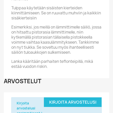
Tulppaa käytetään sisäisten kierteiden
kiinnittämiseen. Se on ruuvattu muhviin ja kaikkiin
sisäkierteisiin
Esimerkiksi, jos meillä on lämmittimelle säiliö, jossa
on hitsattu pistorasia lämmittimelle, niin
kytkemällä pistorasian tällaisella pistokkeella
voimme vaihtaa kaasulämmitykseen. Tankkimme
on nyt tiukka. Se soveltuu myös ihanteellisesti
säiliön tuloaukkojen sulkemiseen.
Lanka kääritään parhaiten teflonteipillä, mikä
estää vuodon riskin.
ARVOSTELUT
KIRJOITA ARVOSTELUSI
Kirjoita
arvostelusi