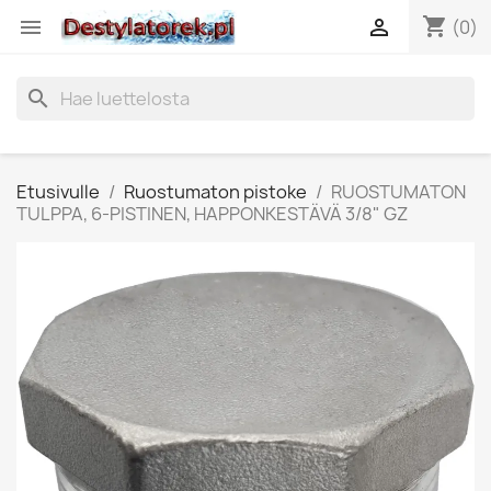
shopping_cart


(0)
search
Etusivulle
Ruostumaton pistoke
RUOSTUMATON
TULPPA, 6-PISTINEN, HAPPONKESTÄVÄ 3/8" GZ