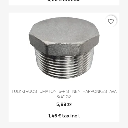
favorite_border
TULKKI RUOSTUMATON, 6-PISTINEN, HAPPONKESTÄVÄ
3/4" GZ
5,99 zł
1,46 €
tax incl.