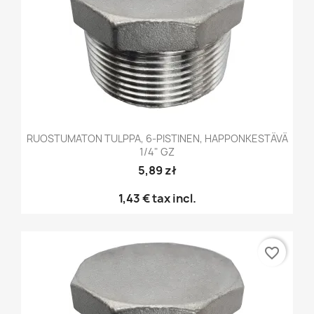
RUOSTUMATON TULPPA, 6-PISTINEN, HAPPONKESTÄVÄ
1/4" GZ
5,89 zł
1,43 €
tax incl.
favorite_border