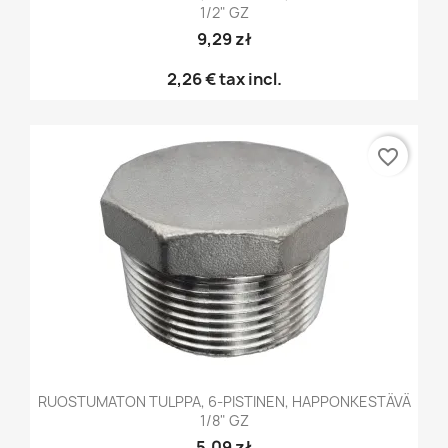
1/2" GZ
9,29 zł
2,26 €
tax incl.
favorite_border
RUOSTUMATON TULPPA, 6-PISTINEN, HAPPONKESTÄVÄ
1/8" GZ
5,09 zł