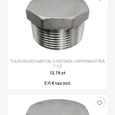
TULKKI RUOSTUMATON, 6-PISTINEN, HAPPONKESTÄVÄ
1" GZ
12,79 zł
3,11 €
tax incl.
favorite_border