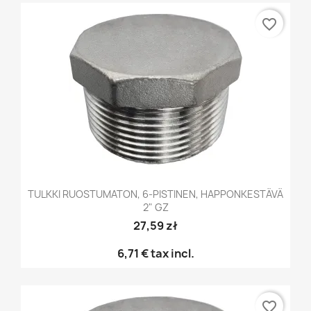
favorite_border
TULKKI RUOSTUMATON, 6-PISTINEN, HAPPONKESTÄVÄ
2" GZ
27,59 zł
6,71 €
tax incl.
favorite_border