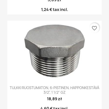
1,24 €
tax incl.
favorite_border
TULKKI RUOSTUMATON, 6-PISTINEN, HAPPONKESTÄVÄ
3/2", 1 1/2" GZ
18,89 zł
4,60 €
tax incl.