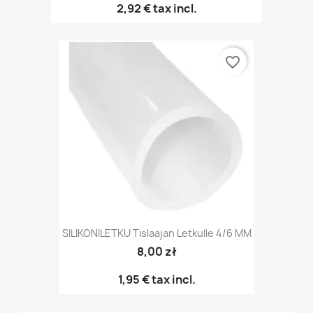
2,92 €
tax incl.
favorite_border
SILIKONILETKU Tislaajan Letkulle 4/6 MM
8,00 zł
1,95 €
tax incl.