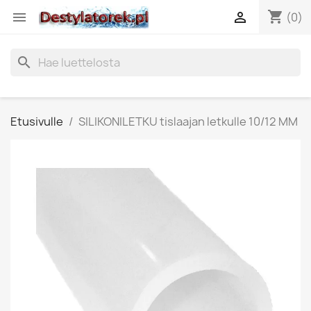
shopping_cart


(0)
search
Etusivulle
SILIKONILETKU tislaajan letkulle 10/12 MM