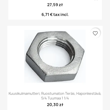
27,59 zł
6,71 €
tax incl.
favorite_border
Kuusikulmamutteri, Ruostumaton Teräs, Haponkestävä,
5/4 Tuumaa 1 1/4
20,30 zł