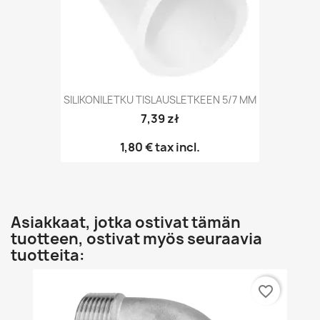
SILIKONILETKU TISLAUSLETKEEN 5/7 MM
7,39 zł
1,80 €
tax incl.
Asiakkaat, jotka ostivat tämän
tuotteen, ostivat myös seuraavia
tuotteita:
favorite_border