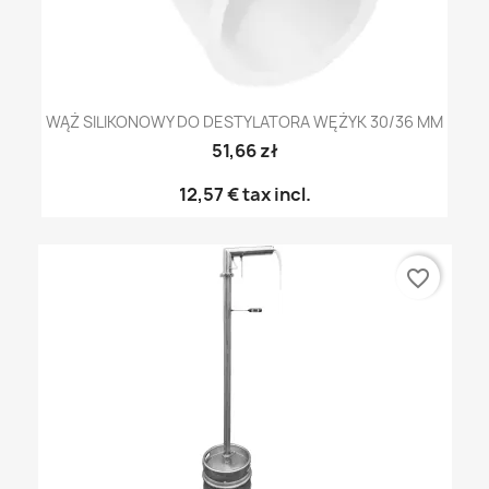
WĄŻ SILIKONOWY DO DESTYLATORA WĘŻYK 30/36 MM
51,66 zł
12,57 €
tax incl.
favorite_border