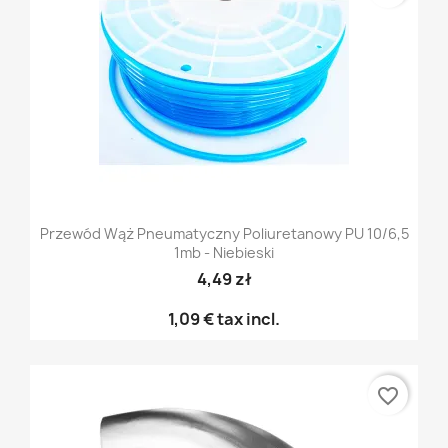
Przewód Wąż Pneumatyczny Poliuretanowy PU 10/6,5
1mb - Niebieski
4,49 zł
1,09 €
tax incl.
favorite_border