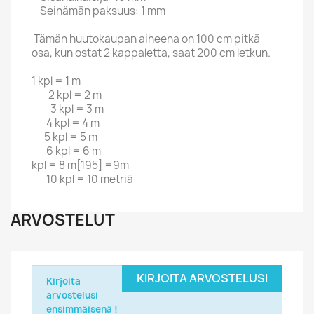
Seinämän paksuus: 1 mm
Tämän huutokaupan aiheena on 100 cm pitkä
osa, kun ostat 2 kappaletta, saat 200 cm letkun.
1 kpl = 1 m
2 kpl = 2 m
3 kpl = 3 m
4 kpl = 4 m
5 kpl = 5 m
6 kpl = 6 m
kpl = 8 m[195] =9m
10 kpl = 10 metriä
ARVOSTELUT
KIRJOITA ARVOSTELUSI
Kirjoita
arvostelusi
ensimmäisenä !