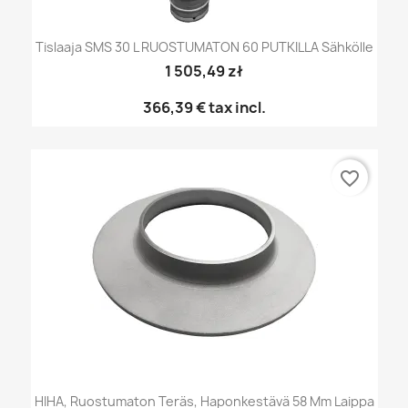
Tislaaja SMS 30 L RUOSTUMATON 60 PUTKILLA Sähkölle
1 505,49 zł
366,39 €
tax incl.
favorite_border
HIHA, Ruostumaton Teräs, Haponkestävä 58 Mm Laippa