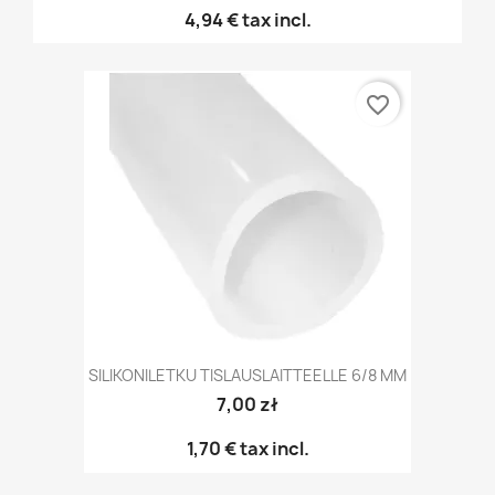
4,94 €
tax incl.
favorite_border
SILIKONILETKU TISLAUSLAITTEELLE 6/8 MM
7,00 zł
1,70 €
tax incl.