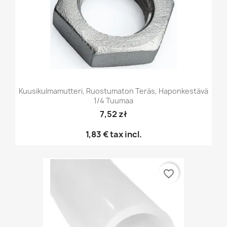
Kuusikulmamutteri, Ruostumaton Teräs, Haponkestävä
1/4 Tuumaa
7,52 zł
1,83 €
tax incl.
favorite_border