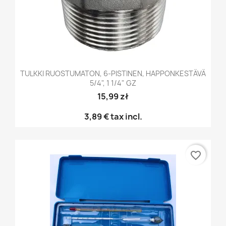
TULKKI RUOSTUMATON, 6-PISTINEN, HAPPONKESTÄVÄ
5/4", 1 1/4" GZ
15,99 zł
3,89 €
tax incl.
favorite_border