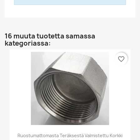
16 muuta tuotetta samassa
kategoriassa:
favorite_border
Ruostumattomasta Teräksestä Valmistettu Korkki