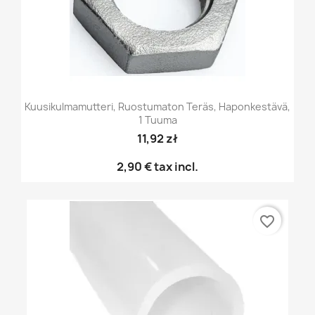
Kuusikulmamutteri, Ruostumaton Teräs, Haponkestävä,
1 Tuuma
11,92 zł
2,90 €
tax incl.
favorite_border