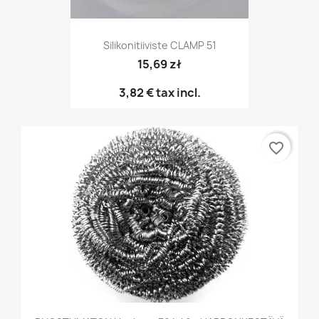
Silikonitiiviste CLAMP 51
15,69 zł
3,82 €
tax incl.
favorite_border