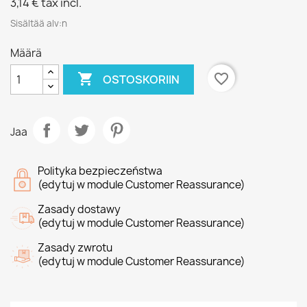
3,14 €
tax incl.
Sisältää alv:n
Määrä

favorite_border
OSTOSKORIIN
Jaa
Polityka bezpieczeństwa
(edytuj w module Customer Reassurance)
Zasady dostawy
(edytuj w module Customer Reassurance)
Zasady zwrotu
(edytuj w module Customer Reassurance)