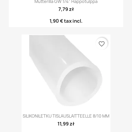
Mutterilla GW 1/4" Happotulppa
7,79 zł
1,90 €
tax incl.
favorite_border
SILIKONILETKU TISLAUSLAITTEELLE 8/10 MM
11,99 zł