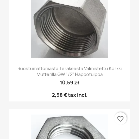
Ruostumattomasta Teräksestä Valmistettu Korkki
Mutterilla GW 1/2" Happotulppa
10,59 zł
2,58 €
tax incl.
favorite_border