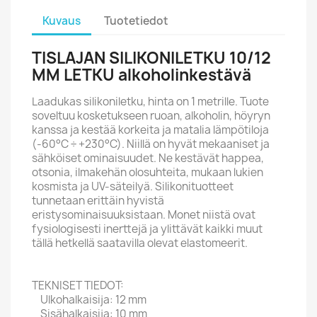
Kuvaus
Tuotetiedot
TISLAJAN SILIKONILETKU 10/12
MM LETKU alkoholinkestävä
Laadukas silikoniletku, hinta on 1 metrille. Tuote
soveltuu kosketukseen ruoan, alkoholin, höyryn
kanssa ja kestää korkeita ja matalia lämpötiloja
(-60°C ÷ +230°C). Niillä on hyvät mekaaniset ja
sähköiset ominaisuudet. Ne kestävät happea,
otsonia, ilmakehän olosuhteita, mukaan lukien
kosmista ja UV-säteilyä. Silikonituotteet
tunnetaan erittäin hyvistä
eristysominaisuuksistaan. Monet niistä ovat
fysiologisesti inerttejä ja ylittävät kaikki muut
tällä hetkellä saatavilla olevat elastomeerit.
TEKNISET TIEDOT:
Ulkohalkaisija: 12 mm
Sisähalkaisija: 10 mm