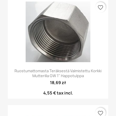
favorite_border
Ruostumattomasta Teräksestä Valmistettu Korkki
Mutterilla GW 1" Happotulppa
18,69 zł
4,55 €
tax incl.
favorite_border