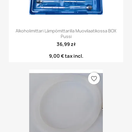
Alkoholimittari Lämpömittarilla Muovilaatikossa BOX
Pussi
36,99 zł
9,00 €
tax incl.
favorite_border