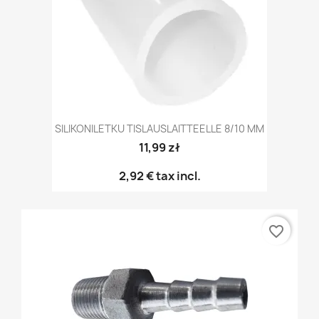
SILIKONILETKU TISLAUSLAITTEELLE 8/10 MM
11,99 zł
2,92 €
tax incl.
favorite_border