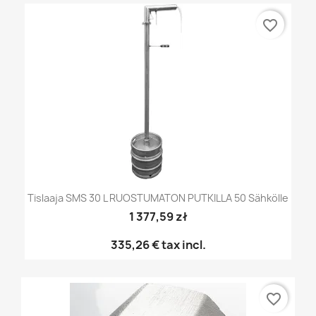
favorite_border
Tislaaja SMS 30 L RUOSTUMATON PUTKILLA 50 Sähkölle
1 377,59 zł
335,26 €
tax incl.
favorite_border