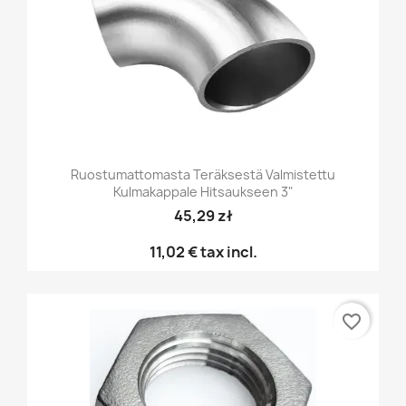
Ruostumattomasta Teräksestä Valmistettu
Kulmakappale Hitsaukseen 3"
45,29 zł
11,02 €
tax incl.
favorite_border