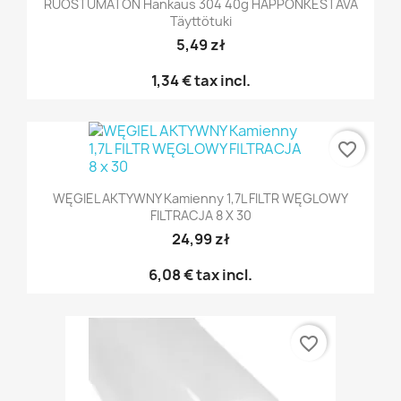
RUOSTUMATON Hankaus 304 40g HAPPONKESTÄVÄ
Täyttötuki
5,49 zł
1,34 €
tax incl.
favorite_border
WĘGIEL AKTYWNY Kamienny 1,7L FILTR WĘGLOWY
FILTRACJA 8 X 30
24,99 zł
6,08 €
tax incl.
favorite_border