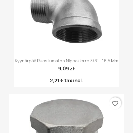
Kyynärpää Ruostumaton Nippakierre 3/8" - 16,5 Mm
9,09 zł
2,21 €
tax incl.
favorite_border