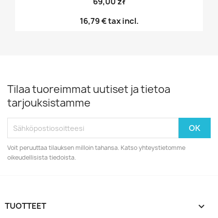
69,00 zł
16,79 €
tax incl.
Tilaa tuoreimmat uutiset ja tietoa
tarjouksistamme
Voit peruuttaa tilauksen milloin tahansa. Katso yhteystietomme
oikeudellisista tiedoista.
TUOTTEET
