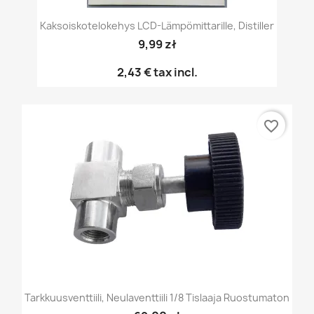
Kaksoiskotelokehys LCD-Lämpömittarille, Distiller
9,99 zł
2,43 €
tax incl.
favorite_border
Tarkkuusventtiili, Neulaventtiili 1/8 Tislaaja Ruostumaton