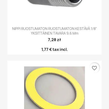
NIPPI RUOSTUMATON RUOSTUMATON KESTÄVÄ 1/8"
YKSITTÄINEN TAVARA 9,6 Mm
7,28 zł
1,77 €
tax incl.
favorite_border