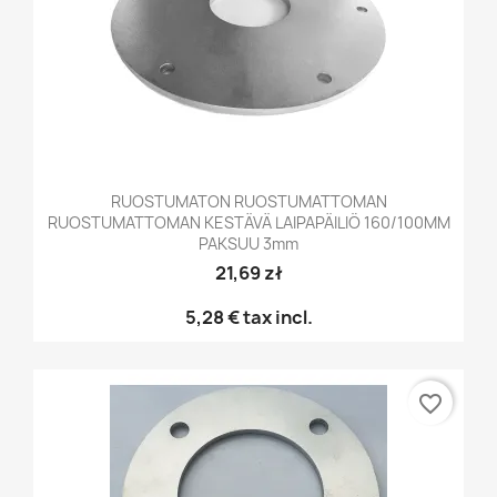
RUOSTUMATON RUOSTUMATTOMAN
RUOSTUMATTOMAN KESTÄVÄ LAIPAPÄILIÖ 160/100MM
PAKSUU 3mm
21,69 zł
5,28 €
tax incl.
favorite_border