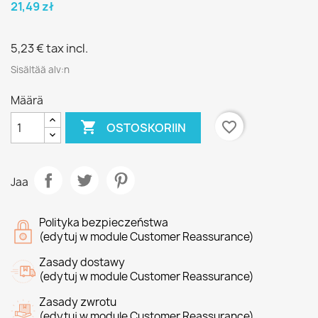
21,49 zł
5,23 €
tax incl.
Sisältää alv:n
Määrä

favorite_border
OSTOSKORIIN
Jaa
Polityka bezpieczeństwa
(edytuj w module Customer Reassurance)
Zasady dostawy
(edytuj w module Customer Reassurance)
Zasady zwrotu
(edytuj w module Customer Reassurance)