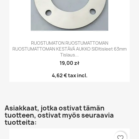
RUOSTUMATON RUOSTUMATTOMAN
RUOSTUMATTOMAN KESTÄVÄ AUKKO SIDItisleet 63mm
Tislaus...
19,00 zł
4,62 €
tax incl.
Asiakkaat, jotka ostivat tämän
tuotteen, ostivat myös seuraavia
tuotteita:
favorite_border