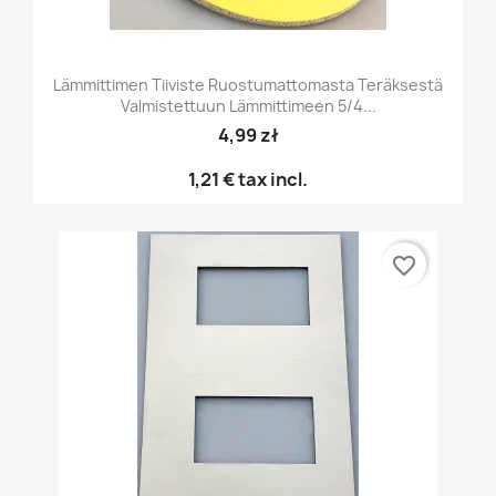
Lämmittimen Tiiviste Ruostumattomasta Teräksestä
Valmistettuun Lämmittimeen 5/4...
4,99 zł
1,21 €
tax incl.
favorite_border