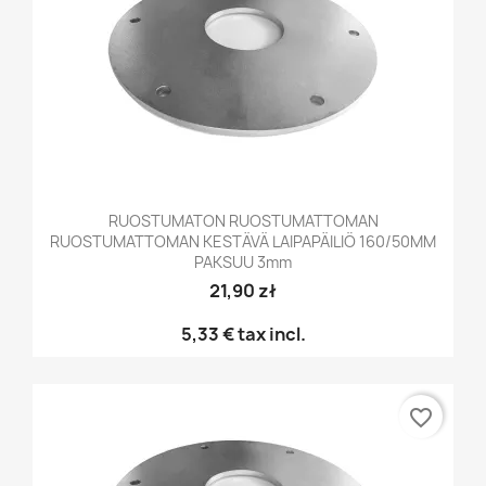
RUOSTUMATON RUOSTUMATTOMAN
RUOSTUMATTOMAN KESTÄVÄ LAIPAPÄILIÖ 160/50MM
PAKSUU 3mm
21,90 zł
5,33 €
tax incl.
favorite_border