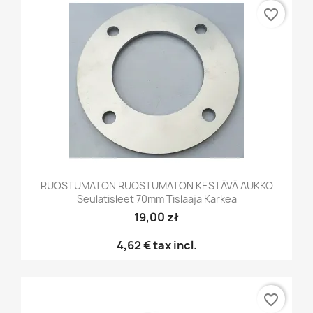
favorite_border
RUOSTUMATON RUOSTUMATON KESTÄVÄ AUKKO
Seulatisleet 70mm Tislaaja Karkea
19,00 zł
4,62 €
tax incl.
favorite_border