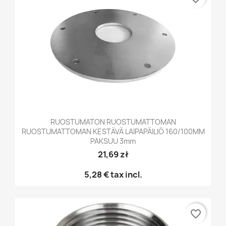
RUOSTUMATON RUOSTUMATTOMAN
RUOSTUMATTOMAN KESTÄVÄ LAIPAPÄILIÖ 160/100MM
PAKSUU 3mm
21,69 zł
5,28 €
tax incl.
favorite_border