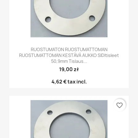
RUOSTUMATON RUOSTUMATTOMAN
RUOSTUMATTOMAN KESTÄVÄ AUKKO SIDItisleet
50,9mm Tislaus...
19,00 zł
4,62 €
tax incl.
favorite_border