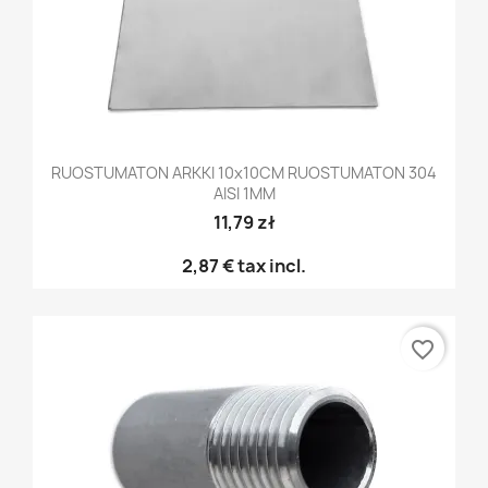
RUOSTUMATON ARKKI 10x10CM RUOSTUMATON 304
AISI 1MM
11,79 zł
2,87 €
tax incl.
favorite_border