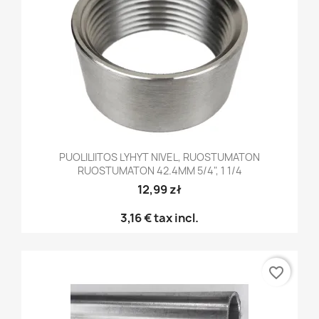
PUOLILIITOS LYHYT NIVEL, RUOSTUMATON
RUOSTUMATON 42.4MM 5/4", 1 1/4
12,99 zł
3,16 €
tax incl.
favorite_border