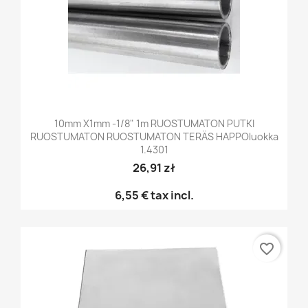
10mm X1mm -1/8" 1m RUOSTUMATON PUTKI
RUOSTUMATON RUOSTUMATON TERÄS HAPPOluokka
1.4301
26,91 zł
6,55 €
tax incl.
favorite_border