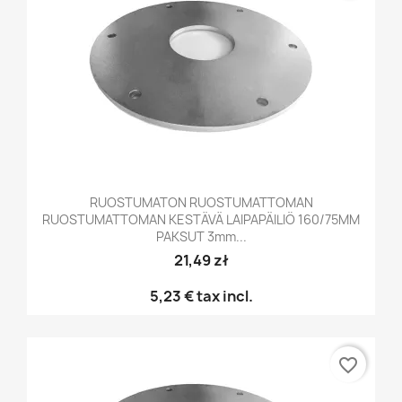
RUOSTUMATON RUOSTUMATTOMAN
RUOSTUMATTOMAN KESTÄVÄ LAIPAPÄILIÖ 160/75MM
PAKSUT 3mm...
21,49 zł
5,23 €
tax incl.
favorite_border