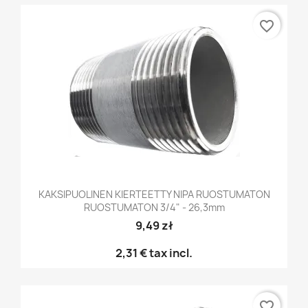
favorite_border
KAKSIPUOLINEN KIERTEETTY NIPA RUOSTUMATON
RUOSTUMATON 3/4" - 26,3mm
9,49 zł
2,31 €
tax incl.
favorite_border