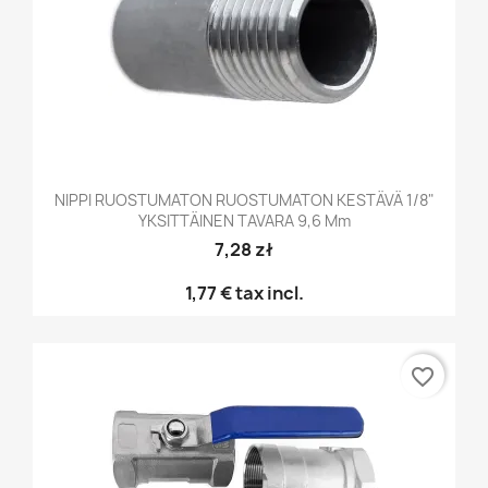
NIPPI RUOSTUMATON RUOSTUMATON KESTÄVÄ 1/8"
YKSITTÄINEN TAVARA 9,6 Mm
7,28 zł
1,77 €
tax incl.
favorite_border