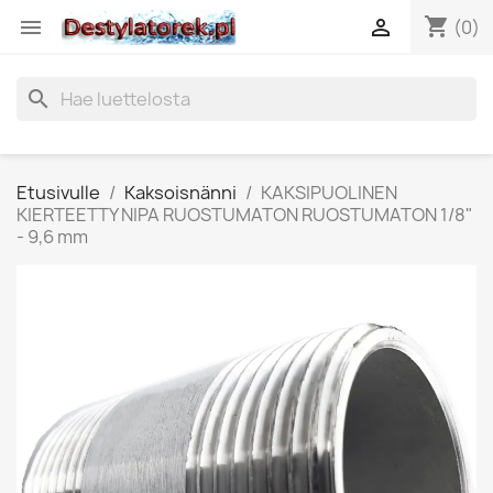
shopping_cart


(0)
search
Etusivulle
Kaksoisnänni
KAKSIPUOLINEN
KIERTEETTY NIPA RUOSTUMATON RUOSTUMATON 1/8"
- 9,6 mm