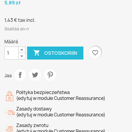
5,89 zł
1,43 €
tax incl.
Sisältää alv:n
Määrä

favorite_border
OSTOSKORIIN
Jaa
Polityka bezpieczeństwa
(edytuj w module Customer Reassurance)
Zasady dostawy
(edytuj w module Customer Reassurance)
Zasady zwrotu
(edytuj w module Customer Reassurance)