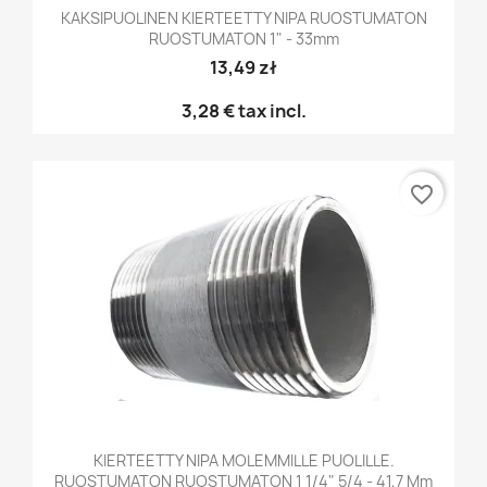
KAKSIPUOLINEN KIERTEETTY NIPA RUOSTUMATON
RUOSTUMATON 1" - 33mm
13,49 zł
3,28 €
tax incl.
favorite_border
KIERTEETTY NIPA MOLEMMILLE PUOLILLE.
RUOSTUMATON RUOSTUMATON 1 1/4" 5/4 - 41,7 Mm