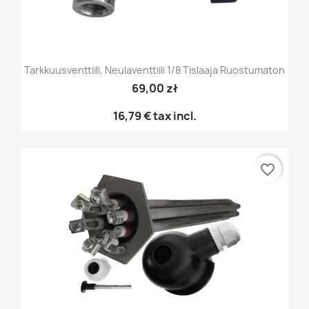
Tarkkuusventtiili, Neulaventtiili 1/8 Tislaaja Ruostumaton
69,00 zł
16,79 €
tax incl.
favorite_border