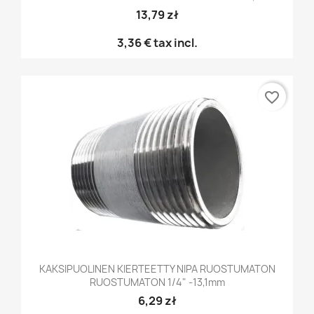
13,79 zł
3,36 €
tax incl.
favorite_border
KAKSIPUOLINEN KIERTEETTY NIPA RUOSTUMATON
RUOSTUMATON 1/4" -13,1mm
6,29 zł