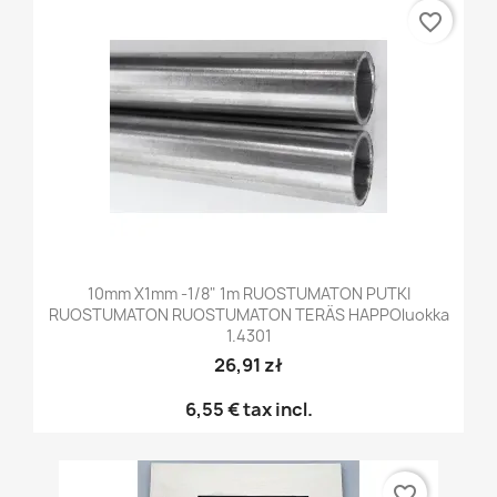
favorite_border
10mm X1mm -1/8" 1m RUOSTUMATON PUTKI
RUOSTUMATON RUOSTUMATON TERÄS HAPPOluokka
1.4301
26,91 zł
6,55 €
tax incl.
favorite_border