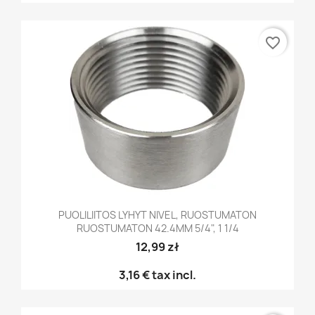
favorite_border
PUOLILIITOS LYHYT NIVEL, RUOSTUMATON
RUOSTUMATON 42.4MM 5/4", 1 1/4
12,99 zł
3,16 €
tax incl.