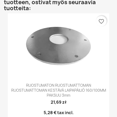
tuotteen, ostivat myös seuraavia
tuotteita:
favorite_border
RUOSTUMATON RUOSTUMATTOMAN
RUOSTUMATTOMAN KESTÄVÄ LAIPAPÄILIÖ 160/100MM
PAKSUU 3mm
21,69 zł
5,28 €
tax incl.