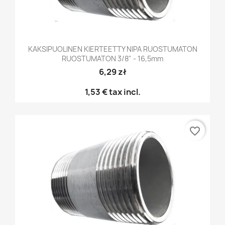
KAKSIPUOLINEN KIERTEETTY NIPA RUOSTUMATON
RUOSTUMATON 3/8" - 16,5mm
6,29 zł
1,53 €
tax incl.
favorite_border