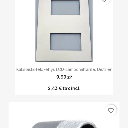
Kaksoiskotelokehys LCD-Lämpömittarille, Distiller
9,99 zł
2,43 €
tax incl.
favorite_border