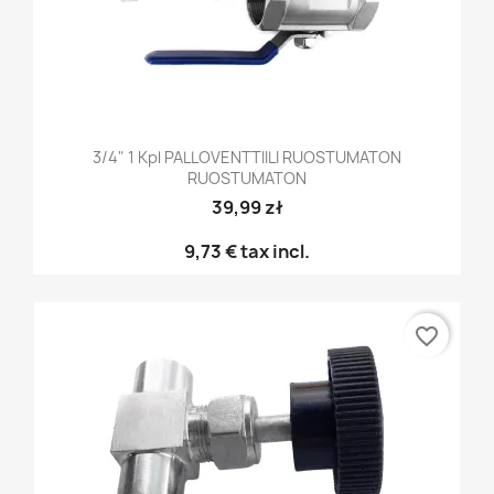
3/4" 1 Kpl PALLOVENTTIILI RUOSTUMATON
RUOSTUMATON
39,99 zł
9,73 €
tax incl.
favorite_border