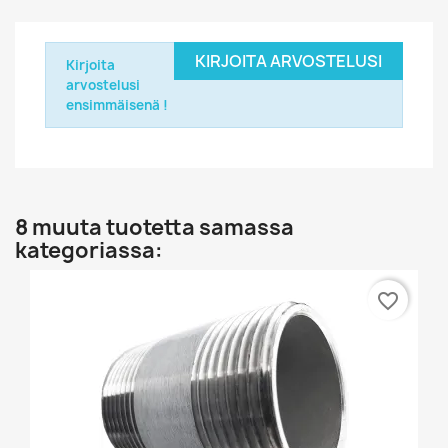
KIRJOITA ARVOSTELUSI
Kirjoita
arvostelusi
ensimmäisenä !
8 muuta tuotetta samassa
kategoriassa:
favorite_border