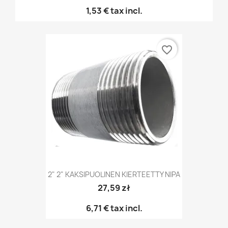
1,53 €
tax incl.
favorite_border
2" 2" KAKSIPUOLINEN KIERTEETTY NIPA
27,59 zł
6,71 €
tax incl.