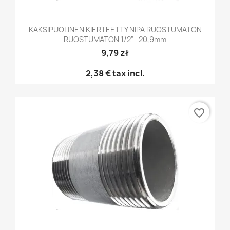
KAKSIPUOLINEN KIERTEETTY NIPA RUOSTUMATON
RUOSTUMATON 1/2" -20,9mm
9,79 zł
2,38 €
tax incl.
favorite_border