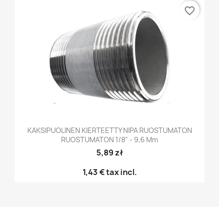
favorite_border
KAKSIPUOLINEN KIERTEETTY NIPA RUOSTUMATON
RUOSTUMATON 1/8" - 9,6 Mm
5,89 zł
1,43 €
tax incl.