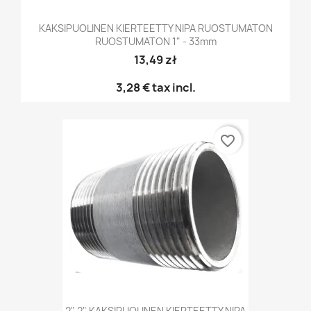
KAKSIPUOLINEN KIERTEETTY NIPA RUOSTUMATON
RUOSTUMATON 1" - 33mm
13,49 zł
3,28 €
tax incl.
favorite_border
2" 2" KAKSIPUOLINEN KIERTEETTY NIPA