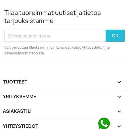
Tilaa tuoreimmat uutiset ja tietoa
tarjouksistamme
Voit peruuttaa tilauksen milloin tahansa. Katso yhteystietomme
oikeudellisista tiedoista.
TUOTTEET

YRITYKSEMME

ASIAKASTILI

YHTEYSTIEDOT
keyboard_arrow_down