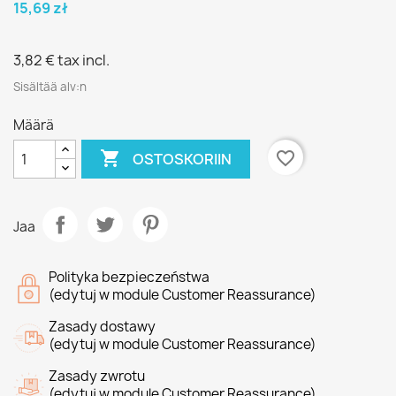
15,69 zł
3,82 €
tax incl.
Sisältää alv:n
Määrä

favorite_border
OSTOSKORIIN
Jaa
Polityka bezpieczeństwa
(edytuj w module Customer Reassurance)
Zasady dostawy
(edytuj w module Customer Reassurance)
Zasady zwrotu
(edytuj w module Customer Reassurance)