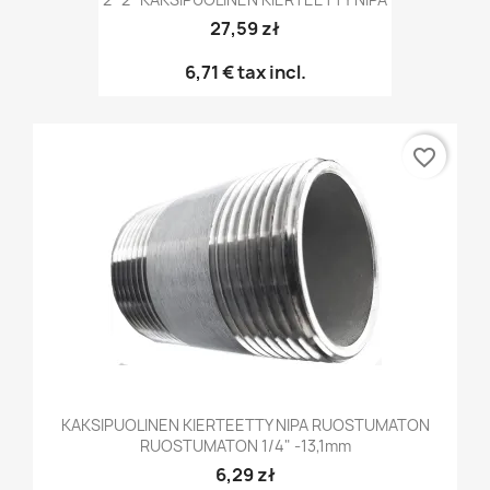
27,59 zł
6,71 €
tax incl.
favorite_border
KAKSIPUOLINEN KIERTEETTY NIPA RUOSTUMATON
RUOSTUMATON 1/4" -13,1mm
6,29 zł