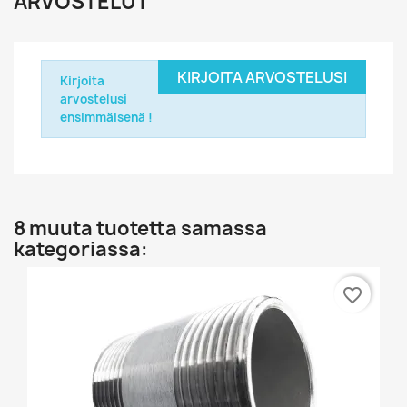
ARVOSTELUT
KIRJOITA ARVOSTELUSI
Kirjoita
arvostelusi
ensimmäisenä !
8 muuta tuotetta samassa
kategoriassa:
favorite_border