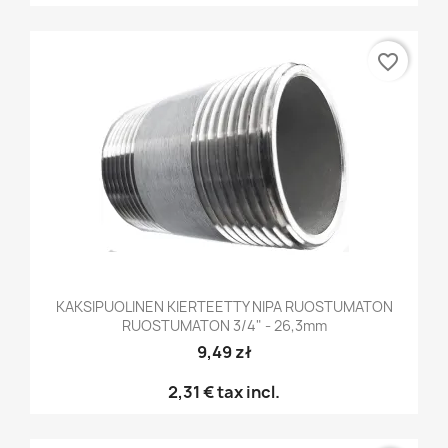
favorite_border
KAKSIPUOLINEN KIERTEETTY NIPA RUOSTUMATON
RUOSTUMATON 3/4" - 26,3mm
9,49 zł
2,31 €
tax incl.