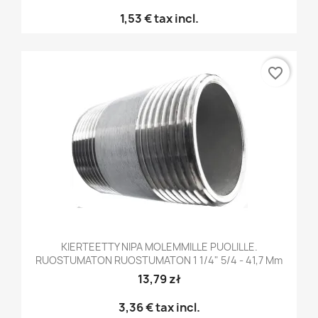
1,53 €
tax incl.
favorite_border
KIERTEETTY NIPA MOLEMMILLE PUOLILLE.
RUOSTUMATON RUOSTUMATON 1 1/4" 5/4 - 41,7 Mm
13,79 zł
3,36 €
tax incl.