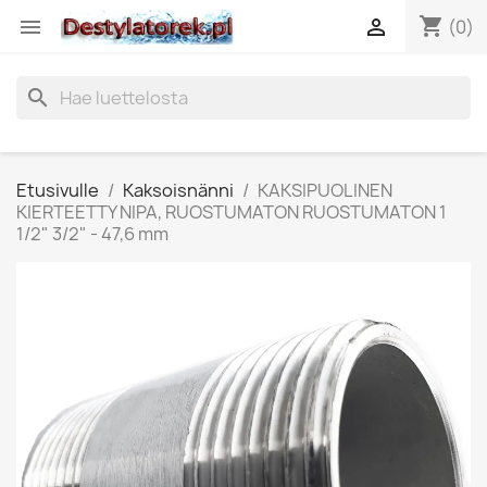
shopping_cart


(0)
search
Etusivulle
Kaksoisnänni
KAKSIPUOLINEN
KIERTEETTY NIPA, RUOSTUMATON RUOSTUMATON 1
1/2" 3/2" - 47,6 mm