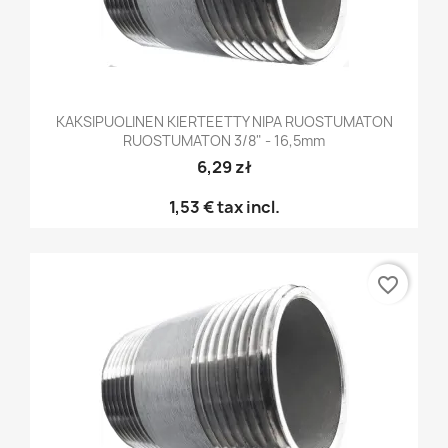
KAKSIPUOLINEN KIERTEETTY NIPA RUOSTUMATON
RUOSTUMATON 3/8" - 16,5mm
6,29 zł
1,53 €
tax incl.
favorite_border