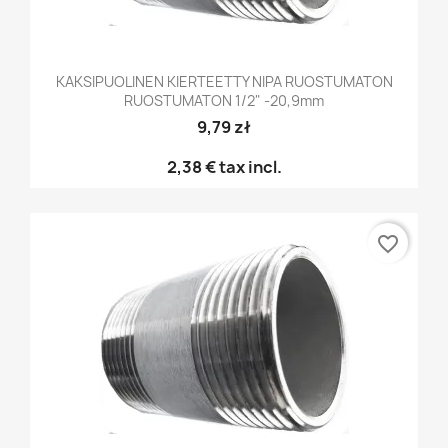
KAKSIPUOLINEN KIERTEETTY NIPA RUOSTUMATON
RUOSTUMATON 1/2" -20,9mm
9,79 zł
2,38 €
tax incl.
favorite_border