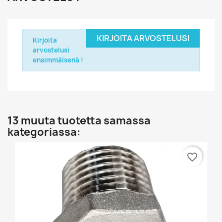
KIRJOITA ARVOSTELUSI
Kirjoita
arvostelusi
ensimmäisenä !
13 muuta tuotetta samassa
kategoriassa:
favorite_border