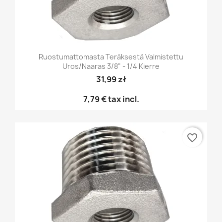
Ruostumattomasta Teräksestä Valmistettu
Uros/naaras 3/8" - 1/4 Kierre
31,99 zł
7,79 €
tax incl.
favorite_border