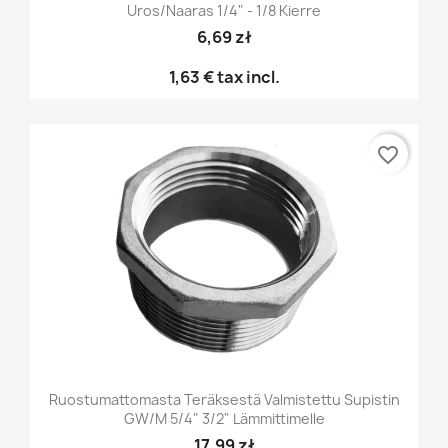
Uros/naaras 1/4" - 1/8 Kierre
6,69 zł
1,63 €
tax incl.
favorite_border
Ruostumattomasta Teräksestä Valmistettu Supistin
GW/M 5/4" 3/2" Lämmittimelle
17,99 zł