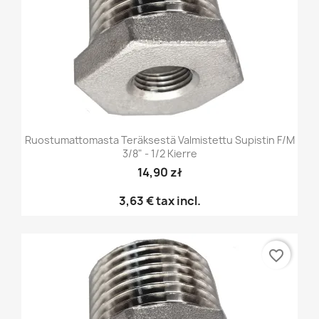
Ruostumattomasta Teräksestä Valmistettu Supistin F/M
3/8" - 1/2 Kierre
14,90 zł
3,63 €
tax incl.
favorite_border