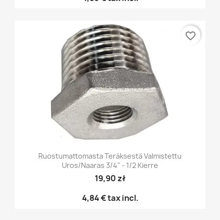
favorite_border
Ruostumattomasta Teräksestä Valmistettu
Uros/naaras 3/4" - 1/2 Kierre
19,90 zł
4,84 €
tax incl.