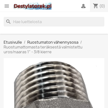
shopping_cart


(0)
search
Etusivulle
Ruostumaton vähennysosa
Ruostumattomasta teräksestä valmistettu
uros/naaras 1" - 3/8 kierre