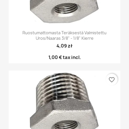
Ruostumattomasta Teräksestä Valmistettu
Uros/naaras 3/8" - 1/8" Kierre
4,09 zł
1,00 €
tax incl.
favorite_border