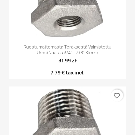
Ruostumattomasta Teräksestä Valmistettu
Uros/naaras 3/4" - 3/8" Kierre
31,99 zł
7,79 €
tax incl.
favorite_border