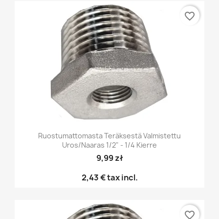
favorite_border
Ruostumattomasta Teräksestä Valmistettu
Uros/naaras 1/2" - 1/4 Kierre
9,99 zł
2,43 €
tax incl.
favorite_border