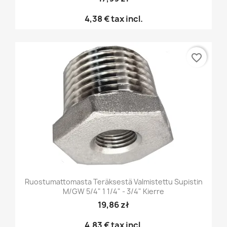
4,38 €
tax incl.
favorite_border
Ruostumattomasta Teräksestä Valmistettu Supistin
M/GW 5/4" 1 1/4" - 3/4" Kierre
19,86 zł
4,83 €
tax incl.