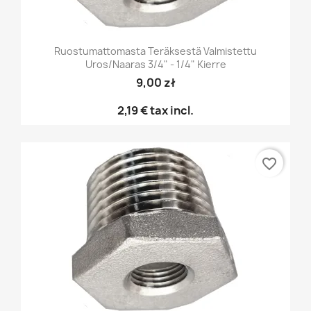
Ruostumattomasta Teräksestä Valmistettu
Uros/naaras 3/4" - 1/4" Kierre
9,00 zł
2,19 €
tax incl.
favorite_border