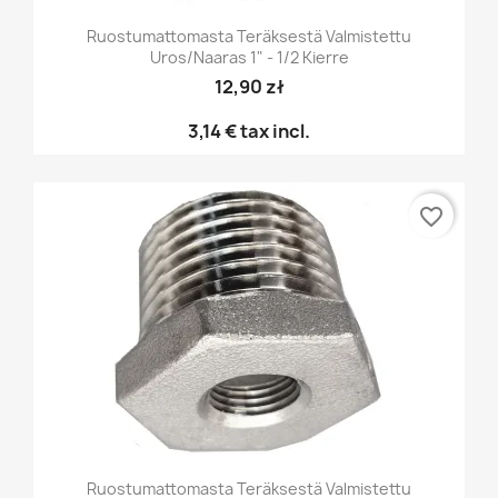
Ruostumattomasta Teräksestä Valmistettu
Uros/naaras 1" - 1/2 Kierre
12,90 zł
3,14 €
tax incl.
favorite_border
Ruostumattomasta Teräksestä Valmistettu