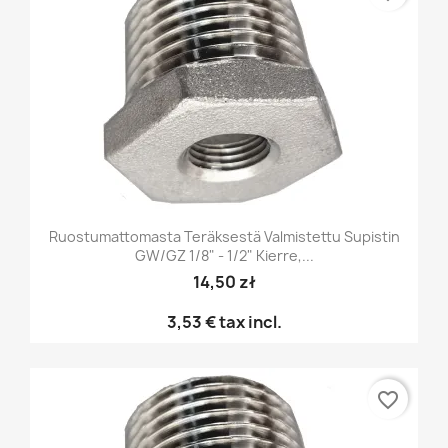
Ruostumattomasta Teräksestä Valmistettu Supistin
GW/GZ 1/8" - 1/2" Kierre,...
14,50 zł
3,53 €
tax incl.
favorite_border