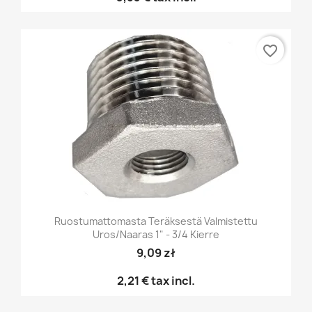
favorite_border
Ruostumattomasta Teräksestä Valmistettu
Uros/naaras 1" - 3/4 Kierre
9,09 zł
2,21 €
tax incl.