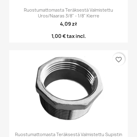
Ruostumattomasta Teräksestä Valmistettu
Uros/naaras 3/8" - 1/8" Kierre
4,09 zł
1,00 €
tax incl.
favorite_border
Ruostumattomasta Teräksestä Valmistettu Supistin