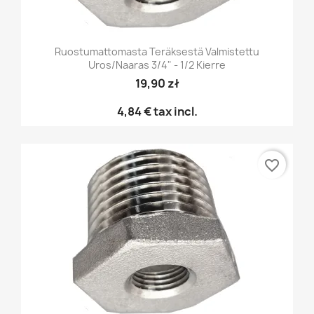
Ruostumattomasta Teräksestä Valmistettu
Uros/naaras 3/4" - 1/2 Kierre
19,90 zł
4,84 €
tax incl.
favorite_border