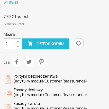
31,99 zł
7,79 €
tax incl.
Sisältää alv:n
Määrä

favorite_border
OSTOSKORIIN
Jaa
Polityka bezpieczeństwa
(edytuj w module Customer Reassurance)
Zasady dostawy
(edytuj w module Customer Reassurance)
Zasady zwrotu
(edytuj w module Customer Reassurance)