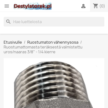
shopping_cart


(0)
search
Etusivulle
Ruostumaton vähennysosa
Ruostumattomasta teräksestä valmistettu
uros/naaras 3/8" - 1/4 kierre