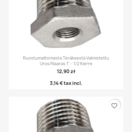
Ruostumattomasta Teräksestä Valmistettu
Uros/naaras 1" - 1/2 Kierre
12,90 zł
3,14 €
tax incl.
favorite_border