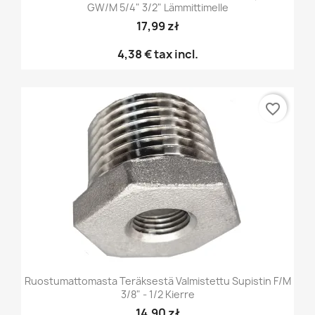
GW/M 5/4" 3/2" Lämmittimelle
17,99 zł
4,38 €
tax incl.
favorite_border
Ruostumattomasta Teräksestä Valmistettu Supistin F/M
3/8" - 1/2 Kierre
14,90 zł