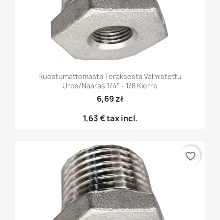
Ruostumattomasta Teräksestä Valmistettu
Uros/naaras 1/4" - 1/8 Kierre
6,69 zł
1,63 €
tax incl.
favorite_border