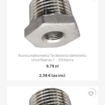
Ruostumattomasta Teräksestä Valmistettu
Uros/naaras 1" - 3/8 Kierre
9,79 zł
2,38 €
tax incl.
favorite_border