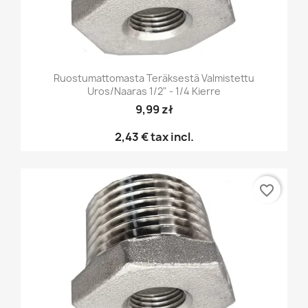
Ruostumattomasta Teräksestä Valmistettu
Uros/naaras 1/2" - 1/4 Kierre
9,99 zł
2,43 €
tax incl.
favorite_border