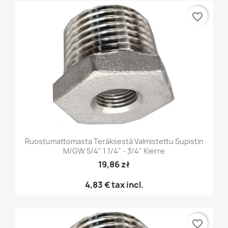
favorite_border
Ruostumattomasta Teräksestä Valmistettu Supistin
M/GW 5/4" 1 1/4" - 3/4" Kierre
19,86 zł
4,83 €
tax incl.
favorite_border