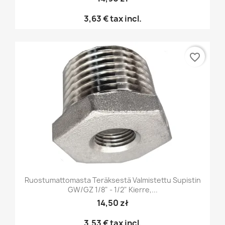
3,63 €
tax incl.
favorite_border
Ruostumattomasta Teräksestä Valmistettu Supistin
GW/GZ 1/8" - 1/2" Kierre,...
14,50 zł
3,53 €
tax incl.