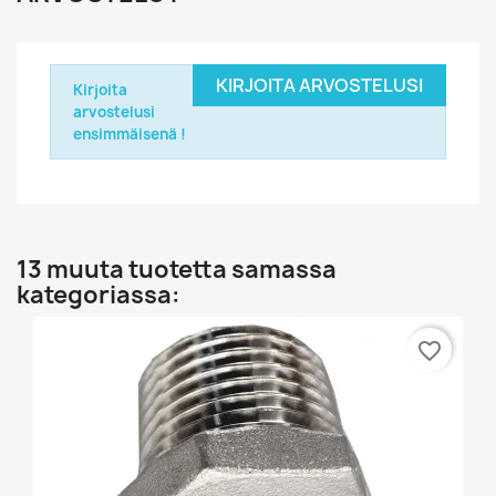
KIRJOITA ARVOSTELUSI
Kirjoita
arvostelusi
ensimmäisenä !
13 muuta tuotetta samassa
kategoriassa:
favorite_border