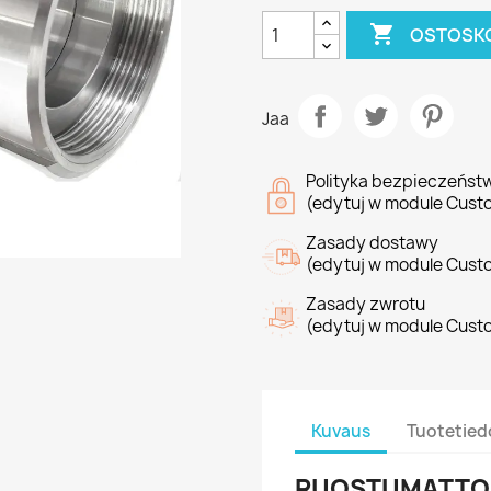

OSTOSKO
Jaa
Polityka bezpieczeńst
(edytuj w module Cust
Zasady dostawy
(edytuj w module Cust
Zasady zwrotu
(edytuj w module Cust
Kuvaus
Tuotetied
RUOSTUMATTO