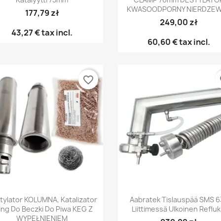
KWASOODPORNY NIERDZE
177,79 zł
249,00 zł
43,27 €
tax incl.
60,60 €
tax incl.
favorite_border
fa
Pikakatselu
Pikakatselu


tylator KOLUMNA, Katalizator
Aabratek Tislauspää SMS 6
ting Do Beczki Do Piwa KEG Z
Liittimessä Ulkoinen Refluk
WYPEŁNIENIEM