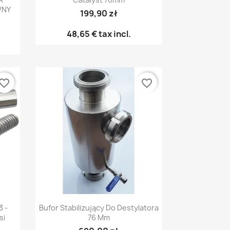
WNY
199,90 zł
48,65 €
tax incl.
vorite_border
favorite_border
Pikakatselu

3 -
Bufor Stabilizujący Do Destylatora
si
76 Mm