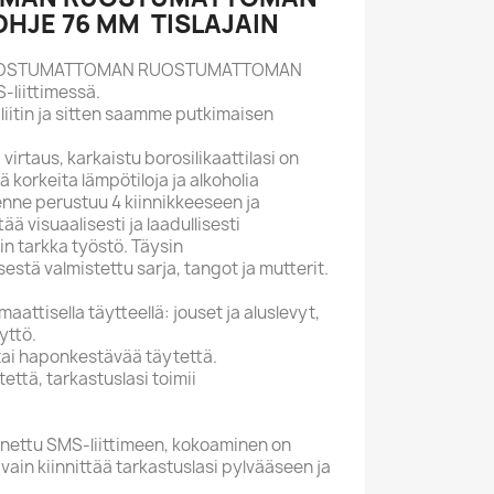
HJE 76 MM TISLAJAIN
OSTUMATTOMAN RUOSTUMATTOMAN
liittimessä.
 liitin ja sitten saamme putkimaisen
virtaus, karkaistu borosilikaattilasi on
llä korkeita lämpötiloja ja alkoholia
akenne perustuu 4 kiinnikkeeseen ja
ä visuaalisesti ja laadullisesti
in tarkka työstö. Täysin
stä valmistettu sarja, tangot ja mutterit.
aattisella täytteellä: jouset ja aluslevyt,
yttö.
tai haponkestävää täytettä.
ttä, tarkastuslasi toimii
nnettu SMS-liittimeen, kokoaminen on
 vain kiinnittää tarkastuslasi pylvääseen ja