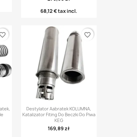
68,12 €
tax incl.
vorite_border
favorite_border
Pikakatselu

atek,
Destylator Aabratek KOLUMNA,
le
Katalizator Fiting Do Beczki Do Piwa
KEG
169,89 zł