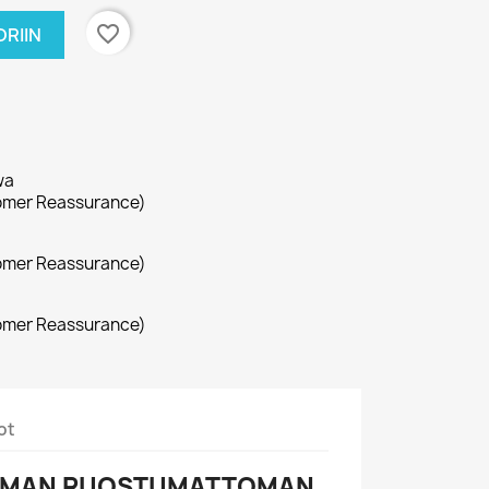
favorite_border
RIIN
wa
omer Reassurance)
omer Reassurance)
omer Reassurance)
ot
MAN RUOSTUMATTOMAN