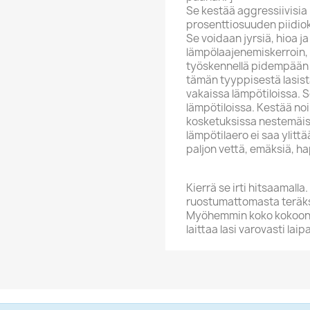
Se kestää aggressiivisia 
prosenttiosuuden piidiok
Se voidaan jyrsiä, hioa ja
lämpölaajenemiskerroin,
työskennellä pidempään n
tämän tyyppisestä lasist
vakaissa lämpötiloissa. 
lämpötiloissa. Kestää noi
kosketuksissa nestemäis
lämpötilaero ei saa ylitt
paljon vettä, emäksiä, ha
Kierrä se irti hitsaamalla.
ruostumattomasta teräks
Myöhemmin koko kokoonpa
laittaa lasi varovasti lai