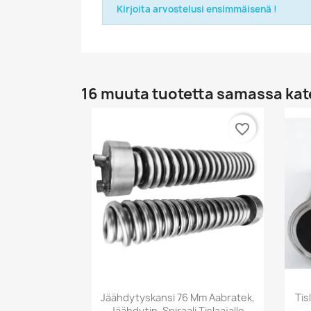
Kirjoita arvostelusi ensimmäisenä !
16 muuta tuotetta samassa kat
favorite_border
Pikakatselu

Jäähdytyskansi 76 Mm Aabratek,
Tis
Jäähdytin, Spiraali Tislaajalle