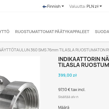


Finnish
Valuutta:
PLN zł
ÄYTTÖ
RUOSTUMATTOMAT PÄÄTYKAPPALEET
SUODAT
 NÄYTTÖTAULUN 360 SMS 76mm TILASLA RUOSTUMATON
INDIKAATTORIN N
TILASLA RUOSTU
399,00 zł
97,10 €
tax incl.
Sisältää alv:n
Määrä