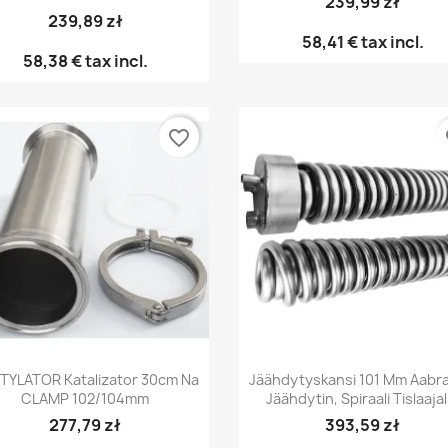
239,99 zł
239,89 zł
58,41 €
tax incl.
58,38 €
tax incl.
favorite_border
fa
Pikakatselu
Pikakatselu


TYLATOR Katalizator 30cm Na
Jäähdytyskansi 101 Mm Aabra
CLAMP 102/104mm
Jäähdytin, Spiraali Tislaajal
277,79 zł
393,59 zł