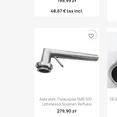
199,99 zł
48,67 €
tax incl.
favorite_border
Pikakatselu

Aabratek-Tislauspää SMS 100 -
DES
Liittimessä Sisäinen Refluksi
279,90 zł