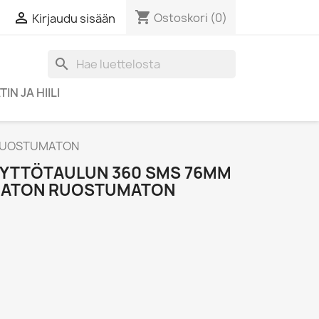
shopping_cart

Ostoskori
(0)
Kirjaudu sisään
search
IN JA HIILI
 RUOSTUMATON
ÄYTTÖTAULUN 360 SMS 76MM
MATON RUOSTUMATON