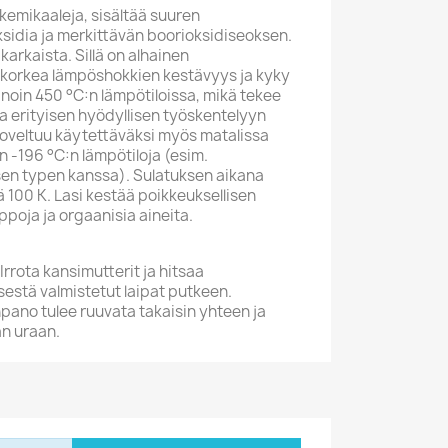
kemikaaleja, sisältää suuren
sidia ja merkittävän boorioksidiseoksen.
 karkaista. Sillä on alhainen
 korkea lämpöshokkien kestävyys ja kyky
oin 450 °C:n lämpötiloissa, mikä tekee
a erityisen hyödyllisen työskentelyyn
Soveltuu käytettäväksi myös matalissa
n -196 °C:n lämpötiloja (esim.
en typen kanssa). Sulatuksen aikana
ää 100 K. Lasi kestää poikkeuksellisen
ppoja ja orgaanisia aineita.
 Irrota kansimutterit ja hitsaa
estä valmistetut laipat putkeen.
no tulee ruuvata takaisin yhteen ja
pan uraan.