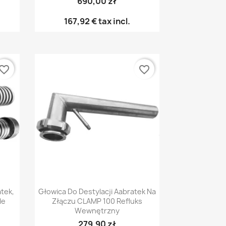
690,00 zł
167,92 €
tax incl.
vorite_border
favorite_border
Pikakatselu

tek,
Głowica Do Destylacji Aabratek Na
le
Złączu CLAMP 100 Refluks
Wewnętrzny
279,90 zł