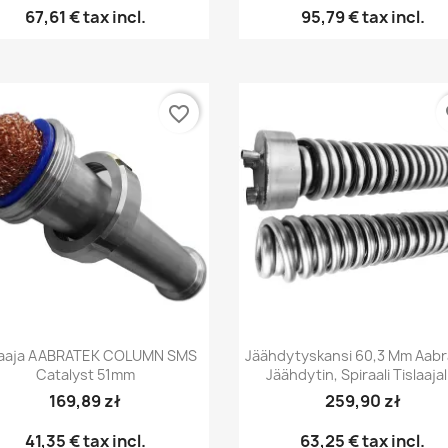
67,61 €
tax incl.
95,79 €
tax incl.
favorite_border
fa
Pikakatselu
Pikakatselu


laaja AABRATEK COLUMN SMS
Jäähdytyskansi 60,3 Mm Aabr
Catalyst 51mm
Jäähdytin, Spiraali Tislaajal
169,89 zł
259,90 zł
41,35 €
tax incl.
63,25 €
tax incl.