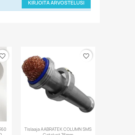
KIRJOITA ARVOSTELUSI
vorite_border
favorite_border
Pikakatselu

360
Tislaaja AABRATEK COLUMN SMS
R
Catalyst 76mm