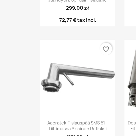
299,00 zł
72,77 €
tax incl.
favorite_border
Pikakatselu

Aabratek-Tislauspää SMS 51 -
Des
Liittimessä Sisäinen Refluksi
Fi