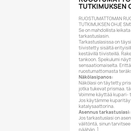
TUTKIMUKSEN O
RUOSTUMATTOMAN RU
TUTKIMUKSEN OHJE SMS-
Se on mahdollista leikata
tarkastuslasin.
Tarkastuslasissa on täysi 
tiivistetty sisältä erityisi
kestävillä tiivisteillä. R
tankoon. Spekulumi näyttä
sensaatiomaiselta. Erittä
ruostumattomasta teräkse
Näkölasipanos:
Näkölasi on täytetty prism
jotka tukevat prismaa. tä
Voimme käyttää kupari- 
Jos käytämme kuparitäyte
katalysaattorina.
Asennus tarkastuslasi:
Jos tarkastuslasi on ase
välitöntä, sinun tarvitsee
päähän. ]