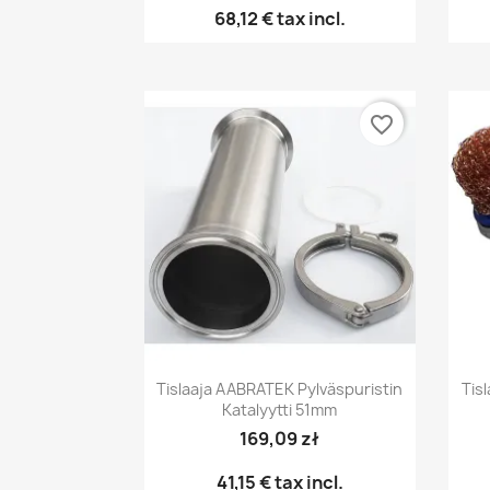
68,12 €
tax incl.
favorite_border
Pikakatselu

Tislaaja AABRATEK Pylväspuristin
Tis
Katalyytti 51mm
169,09 zł
41,15 €
tax incl.