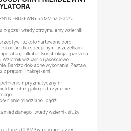
TYLATORA
NY NIERDZEWNY 63 MM na złączu
ia złącza i wtedy otrzymujemy wziernik
przepływ , szkoło hartowane boro-
est od środka specjalnymi uszczelkami
peraturę i alkohol. Konstrukcja oparta na
 Wziernik wizualnie i jakościowo
jnie. Bardzo dokładne wykonanie. Zestaw
z z prętami i nakrętkami.
ypełnieniem pryzmatycznym :
, które służą jako podtrzymanie
znego.
łnienie miedziane , bądź
ia miedzianego , wtedy wziernik służy
 na złączu CLAMP wtedy montaż jest