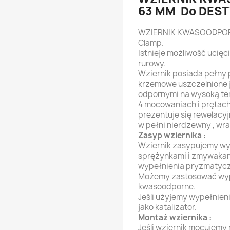
63 MM Do DES
WZIERNIK KWASOODPOR
Clamp.
Istnieje możliwość ucięc
rurowy.
Wziernik posiada pełny 
krzemowe uszczelnione j
odpornymi na wysoką tem
4 mocowaniach i prętach.
prezentuje się rewelacy
w pełni nierdzewny , wra
Zasyp wziernika :
Wziernik zasypujemy w
sprężynkami i zmywakami
wypełnienia pryzmatyc
Możemy zastosować wype
kwasoodporne.
Jeśli użyjemy wypełnien
jako katalizator.
Montaż wziernika :
Jeśli wziernik mocujemy