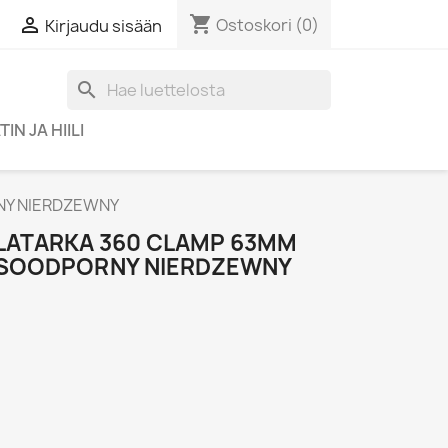
shopping_cart

Ostoskori
(0)
Kirjaudu sisään
search
IN JA HIILI
NY NIERDZEWNY
 LATARKA 360 CLAMP 63MM
SOODPORNY NIERDZEWNY