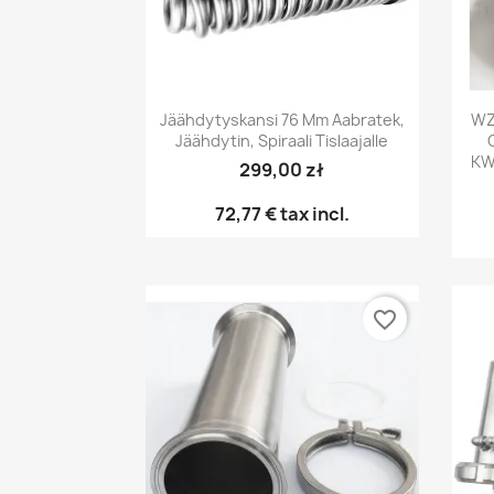
Pikakatselu

Jäähdytyskansi 76 Mm Aabratek,
WZ
Jäähdytin, Spiraali Tislaajalle
KW
299,00 zł
72,77 €
tax incl.
favorite_border