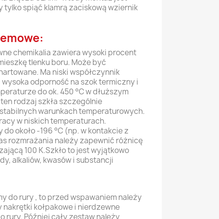
 tylko spiąć klamrą zaciskową wziernik
zemowe:
ne chemikalia zawiera wysoki procent
mieszkę tlenku boru. Może być
 hartowane. Ma niski współczynnik
, wysoka odporność na szok termiczny i
peraturze do ok. 450 °C w dłuższym
 ten rodzaj szkła szczególnie
stabilnych warunkach temperaturowych.
racy w niskich temperaturach.
do około -196 °C (np. w kontakcie z
as rozmrażania należy zapewnić różnicę
zającą 100 K.Szkło to jest wyjątkowo
y, alkaliów, kwasów i substancji
my do rury , to przed wspawaniem należy
 nakrętki kołpakowe i nierdzewne
 rury. Później cały zestaw należy