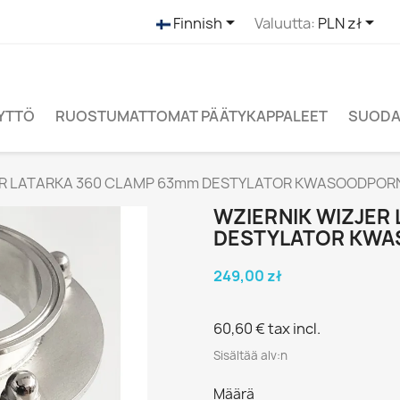


Finnish
Valuutta:
PLN zł
ÄYTTÖ
RUOSTUMATTOMAT PÄÄTYKAPPALEET
SUODAT
ER LATARKA 360 CLAMP 63mm DESTYLATOR KWASOODPOR
WZIERNIK WIZJER
DESTYLATOR KWA
249,00 zł
60,60 €
tax incl.
Sisältää alv:n
Määrä