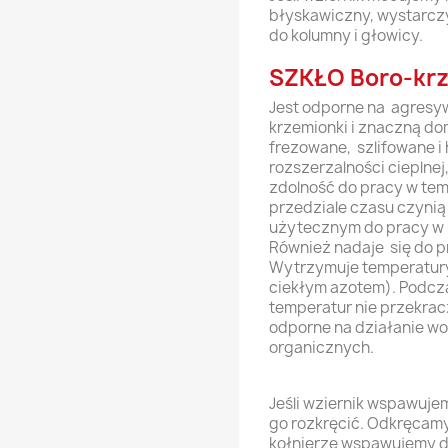
błyskawiczny, wystarczy
do kolumny i głowicy.
SZKŁO Boro-kr
Jest odporne na agresyw
krzemionki i znaczną do
frezowane, szlifowane i
rozszerzalności cieplnej
zdolność do pracy w tem
przedziale czasu czynią
użytecznym do pracy w 
Również nadaje się do p
Wytrzymuje temperatury 
ciekłym azotem). Podcz
temperatur nie przekrac
odporne na działanie wod
organicznych.
Jeśli wziernik wspawuje
go rozkręcić. Odkręcamy
kołnierze wspawujemy do