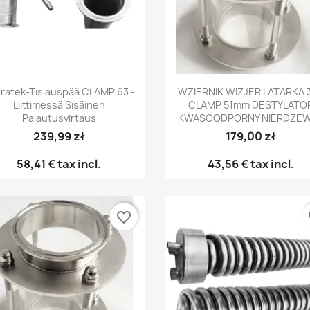
Pikakatselu
Pikakatselu


ratek-Tislauspää CLAMP 63 -
WZIERNIK WIZJER LATARKA 
Liittimessä Sisäinen
CLAMP 51mm DESTYLATO
Palautusvirtaus
KWASOODPORNY NIERDZE
239,99 zł
179,00 zł
58,41 €
tax incl.
43,56 €
tax incl.
favorite_border
fa