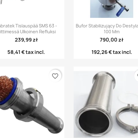
Pikakatselu
Pikakatselu


bratek Tislauspää SMS 63 -
Bufor Stabilizujący Do Destyl
iittimessä Ulkoinen Refluksi
100 Mm
239,99 zł
790,00 zł
58,41 €
tax incl.
192,26 €
tax incl.
favorite_border
fa