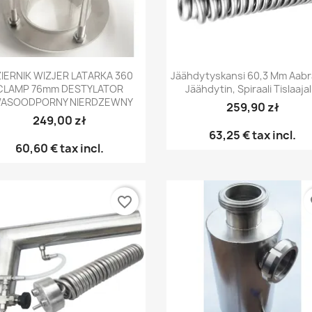
Pikakatselu
Pikakatselu


IERNIK WIZJER LATARKA 360
Jäähdytyskansi 60,3 Mm Aabr
CLAMP 76mm DESTYLATOR
Jäähdytin, Spiraali Tislaajal
ASOODPORNY NIERDZEWNY
259,90 zł
249,00 zł
63,25 €
tax incl.
60,60 €
tax incl.
favorite_border
fa