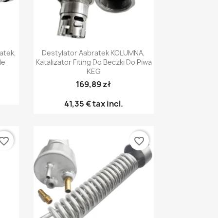
Pikakatselu

atek,
Destylator Aabratek KOLUMNA,
le
Katalizator Fiting Do Beczki Do Piwa
KEG
169,89 zł
41,35 €
tax incl.
vorite_border
favorite_border