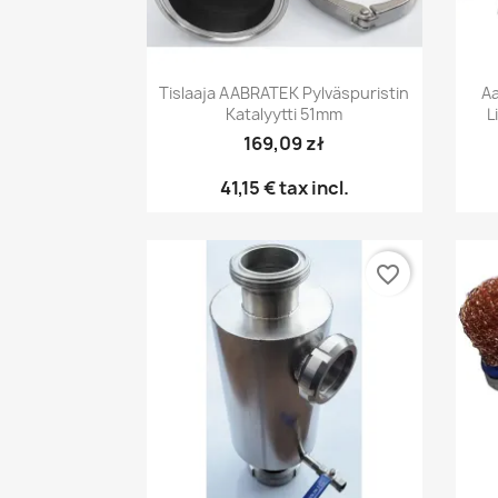
Pikakatselu

Tislaaja AABRATEK Pylväspuristin
Aa
Katalyytti 51mm
L
169,09 zł
41,15 €
tax incl.
favorite_border