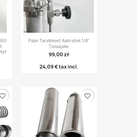
Pikakatselu

360
Pään Tarvikkeet Aabratek 1/8"
R
Tislaajalle
WNY
99,00 zł
24,09 €
tax incl.
vorite_border
favorite_border