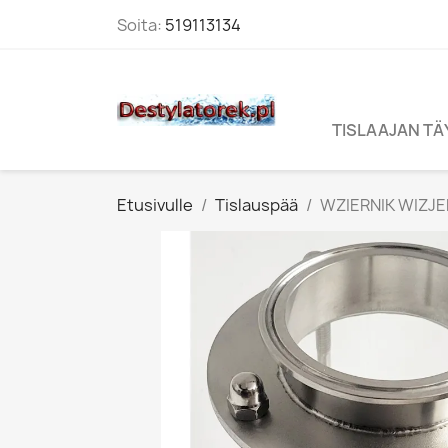
Soita:
519113134
TISLAAJAN T
Etusivulle
Tislauspää
WZIERNIK WIZJ