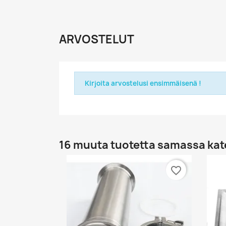
ARVOSTELUT
Kirjoita arvostelusi ensimmäisenä !
16 muuta tuotetta samassa kat
favorite_border