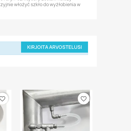
yzyjnie włożyć szkło do wyżłobienia w
KIRJOITA ARVOSTELUSI
vorite_border
favorite_border