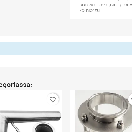
ponownie skręcić i prec
kołnierzu.
egoriassa:
favorite_border
fa