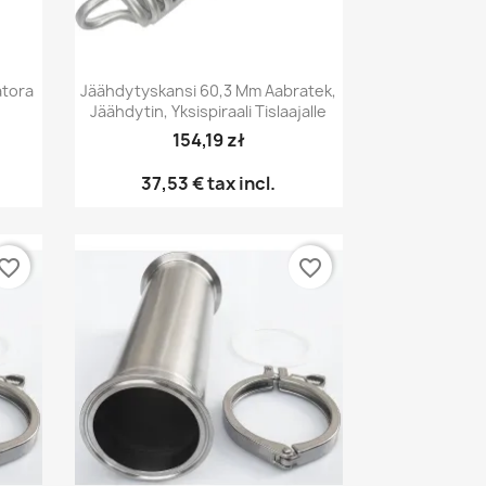
Pikakatselu

atora
Jäähdytyskansi 60,3 Mm Aabratek,
Jäähdytin, Yksispiraali Tislaajalle
154,19 zł
37,53 €
tax incl.
vorite_border
favorite_border