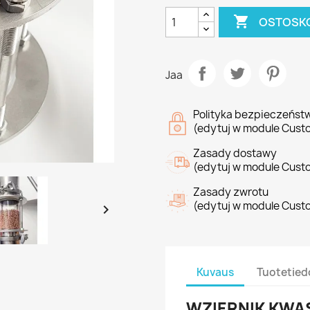

OSTOSKO
Jaa
Polityka bezpieczeńst
(edytuj w module Cust
Zasady dostawy
(edytuj w module Cust
Zasady zwrotu
(edytuj w module Cust

Kuvaus
Tuotetied
WZIERNIK KWA