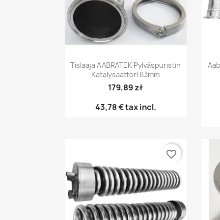
Pikakatselu

Tislaaja AABRATEK Pylväspuristin
Aab
Katalysaattori 63mm
179,89 zł
43,78 €
tax incl.
favorite_border