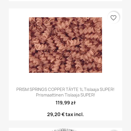
favorite_border
PRISM SPRINGS COPPER TÄYTE 1L Tislaaja SUPER!
Prismaattinen Tislaaja SUPER!
119,99 zł
29,20 €
tax incl.