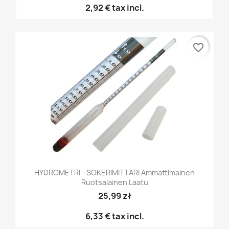
2,92 €
tax incl.
favorite_border
HYDROMETRI - SOKERIMITTARI Ammattimainen
Ruotsalainen Laatu
25,99 zł
6,33 €
tax incl.