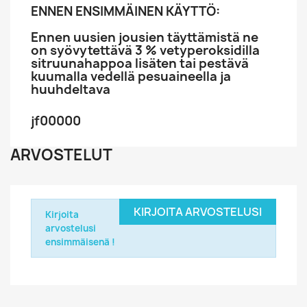
ENNEN ENSIMMÄINEN KÄYTTÖ:
Ennen uusien jousien täyttämistä ne
on syövytettävä 3 % vetyperoksidilla
sitruunahappoa lisäten tai pestävä
kuumalla vedellä pesuaineella ja
huuhdeltava
jf00000
ARVOSTELUT
KIRJOITA ARVOSTELUSI
Kirjoita
arvostelusi
ensimmäisenä !