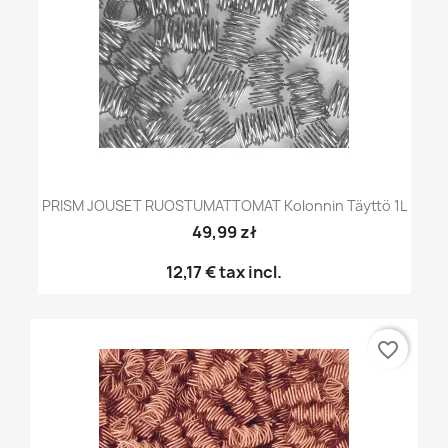
PRISM JOUSET RUOSTUMATTOMAT Kolonnin Täyttö 1L
49,99 zł
12,17 €
tax incl.
favorite_border