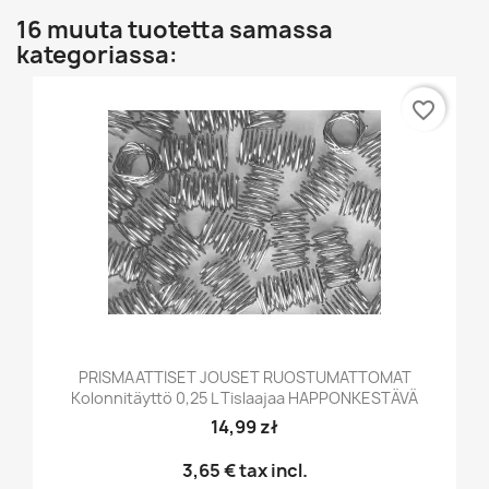
16 muuta tuotetta samassa
kategoriassa:
favorite_border
PRISMAATTISET JOUSET RUOSTUMATTOMAT
Kolonnitäyttö 0,25 L Tislaajaa HAPPONKESTÄVÄ
14,99 zł
3,65 €
tax incl.