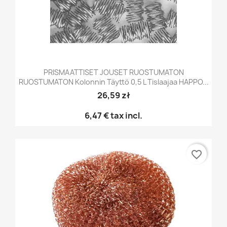
PRISMAATTISET JOUSET RUOSTUMATON
RUOSTUMATON Kolonnin Täyttö 0,5 L Tislaajaa HAPPO...
26,59 zł
6,47 €
tax incl.
favorite_border