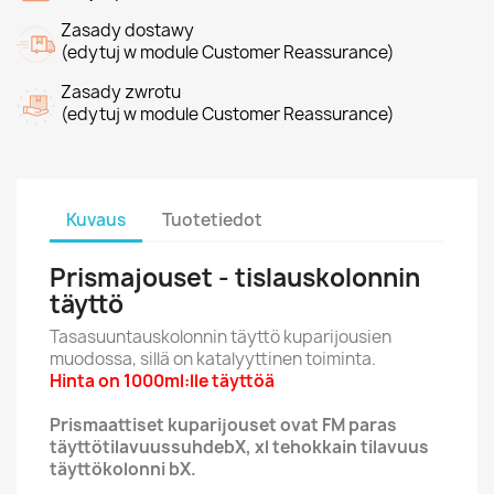
Zasady dostawy
(edytuj w module Customer Reassurance)
Zasady zwrotu
(edytuj w module Customer Reassurance)
Kuvaus
Tuotetiedot
Prismajouset - tislauskolonnin
täyttö
Tasasuuntauskolonnin täyttö kuparijousien
muodossa, sillä on katalyyttinen toiminta.
Hinta on 1000ml:lle täyttöä
Prismaattiset kuparijouset ovat FM paras
täyttötilavuussuhdebX, xl tehokkain tilavuus
täyttökolonni bX.