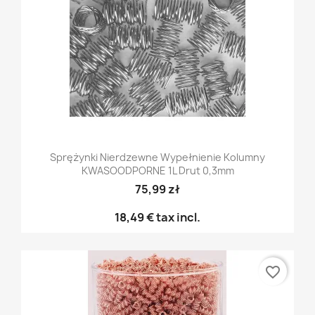
Sprężynki Nierdzewne Wypełnienie Kolumny
KWASOODPORNE 1L Drut 0,3mm
75,99 zł
18,49 €
tax incl.
favorite_border