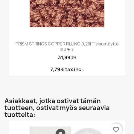
PRISM SPRINGS COPPER FILLING 0,25l Tislaustäyttö
SUPER!
31,99 zł
7,79 €
tax incl.
Asiakkaat, jotka ostivat tämän
tuotteen, ostivat myös seuraavia
tuotteita:
favorite_border