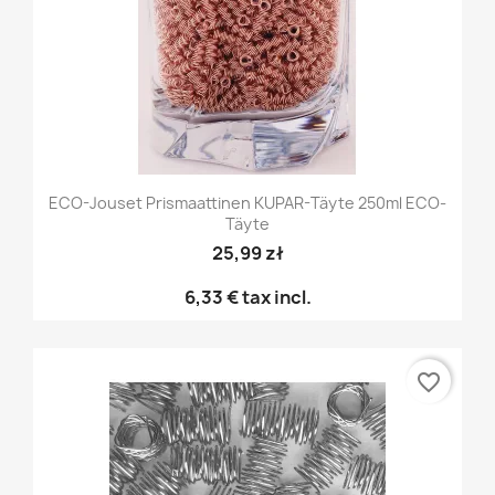
ECO-Jouset Prismaattinen KUPAR-Täyte 250ml ECO-
Täyte
25,99 zł
6,33 €
tax incl.
favorite_border