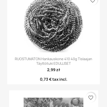
favorite_border
RUOSTUMATON Hankauskone 410 40g Tislaajan
Täyttötuki EDULLISET
2,99 zł
0,73 €
tax incl.
favorite_border