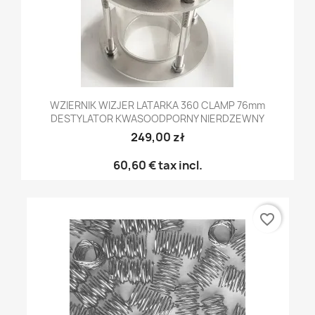
WZIERNIK WIZJER LATARKA 360 CLAMP 76mm
DESTYLATOR KWASOODPORNY NIERDZEWNY
249,00 zł
60,60 €
tax incl.
favorite_border