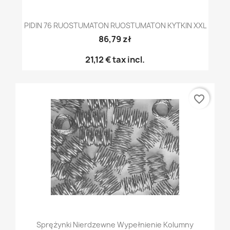
PIDIN 76 RUOSTUMATON RUOSTUMATON KYTKIN XXL
86,79 zł
21,12 €
tax incl.
favorite_border
Sprężynki Nierdzewne Wypełnienie Kolumny