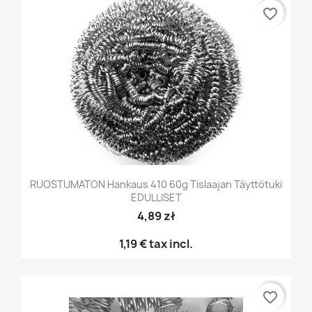
favorite_border
RUOSTUMATON Hankaus 410 60g Tislaajan Täyttötuki
EDULLISET
4,89 zł
1,19 €
tax incl.
favorite_border