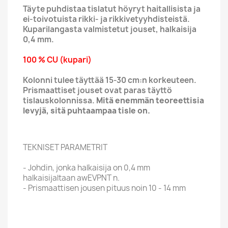
Täyte puhdistaa tislatut höyryt haitallisista ja
ei-toivotuista rikki- ja rikkivetyyhdisteistä.
Kuparilangasta valmistetut jouset, halkaisija
0,4 mm.
100 % CU (kupari)
Kolonni tulee täyttää 15-30 cm:n korkeuteen.
Prismaattiset jouset ovat paras täyttö
tislauskolonnissa.
Mitä enemmän teoreettisia
levyjä, sitä puhtaampaa tisle on.
TEKNISET PARAMETRIT
- Johdin, jonka halkaisija on 0,4 mm
halkaisijaltaan awEVPNT n.
- Prismaattisen jousen pituus noin 10 - 14 mm