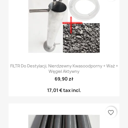
FILTR Do Destylacji, Nierdzewny Kwasoodporny + Waż +
Węgiel Aktywny
69,90 zł
17,01 €
tax incl.
favorite_border