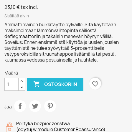
23,10 €
tax incl.
Sisältää alv:n
Ammattimainen bulkkitäyttö pylväille. Sitä käytetään
maksimoimaan lämmönvaihtopinta säiliöstä
deflegmaattoriin ja takaisin menevän höyryn välillä.
Sovellus: Ennen ensimmäistä käyttöä ja uusien jousien
täyttämistä ne tulee syövyttää 3-prosenttisella
vetyperoksidilla sitruunahappoa lisäämällä tai pestä.
kuumassa vedessä pesuaineella ja huuhtele.
Määrä

favorite_border
OSTOSKORIIN
Jaa
Polityka bezpieczeństwa
(edytuj w module Customer Reassurance)