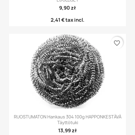
9,90 zł
2,41 €
tax incl.
favorite_border
RUOSTUMATON Hankaus 304 100g HAPPONKESTÄVÄ
Täyttötuki
13,99 zł