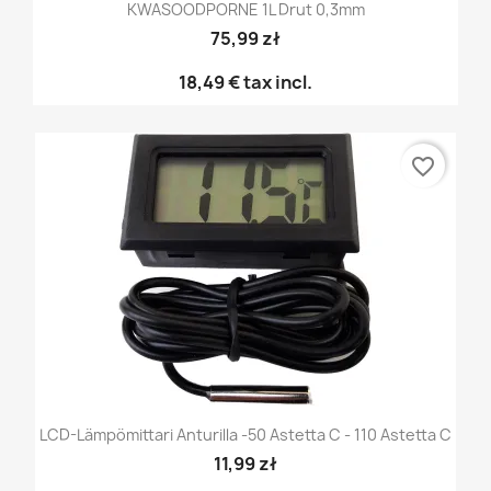
KWASOODPORNE 1L Drut 0,3mm
75,99 zł
18,49 €
tax incl.
favorite_border
LCD-Lämpömittari Anturilla -50 Astetta C - 110 Astetta C
11,99 zł