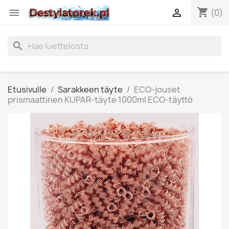
shopping_cart


(0)
search
Etusivulle
Sarakkeen täyte
ECO-jouset
prismaattinen KUPAR-täyte 1000ml ECO-täyttö