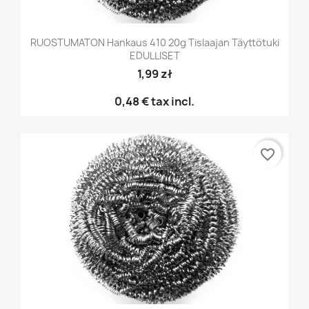
RUOSTUMATON Hankaus 410 20g Tislaajan Täyttötuki
EDULLISET
1,99 zł
0,48 €
tax incl.
favorite_border