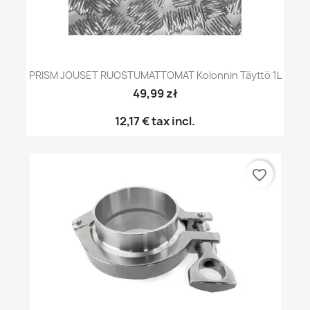
PRISM JOUSET RUOSTUMATTOMAT Kolonnin Täyttö 1L
49,99 zł
12,17 €
tax incl.
favorite_border