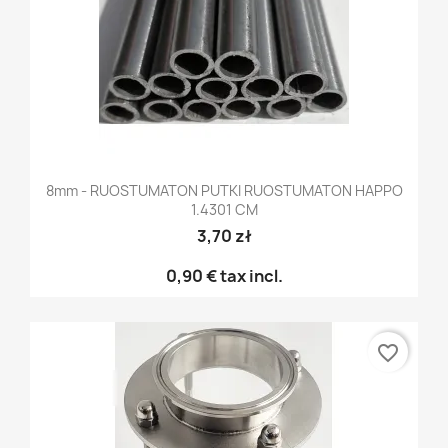
8mm - RUOSTUMATON PUTKI RUOSTUMATON HAPPO
1.4301 CM
3,70 zł
0,90 €
tax incl.
favorite_border