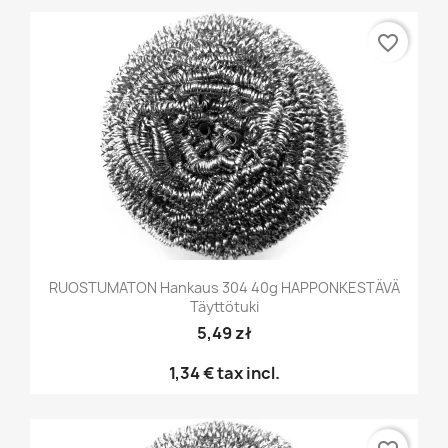
favorite_border
RUOSTUMATON Hankaus 304 40g HAPPONKESTÄVÄ
Täyttötuki
5,49 zł
1,34 €
tax incl.