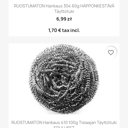
RUOSTUMATON Hankaus 304 60g HAPPONKESTÄVÄ
Täyttötuki
6,99 zł
1,70 €
tax incl.
favorite_border
RUOSTUMATON Hankaus 410 100g Tislaajan Täyttötuki
EDULLISET