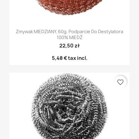
Zmywak MIEDZIANY, 60g, Podparcie Do Destylatora
100% MIEDŹ
22,50 zł
5,48 €
tax incl.
favorite_border