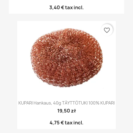
3,40 €
tax incl.
favorite_border
KUPARI Hankaus, 40g TÄYTTÖTUKI 100% KUPARI
19,50 zł
4,75 €
tax incl.