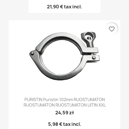
21,90 €
tax incl.
favorite_border
PURISTIN Puristin 102mm RUOSTUMATON
RUOSTUMATON RUOSTUMATON LIITIN XXL
24,59 zł
5,98 €
tax incl.