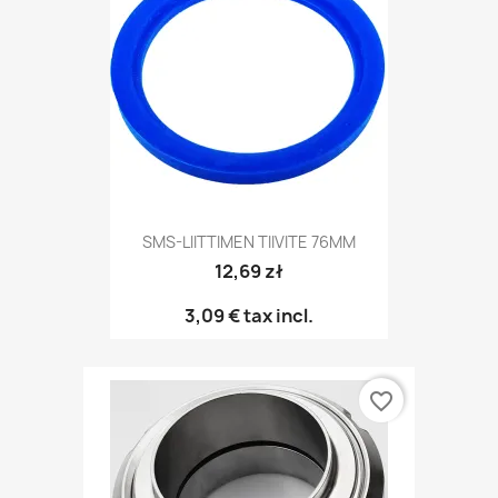
SMS-LIITTIMEN TIIVITE 76MM
12,69 zł
3,09 €
tax incl.
favorite_border