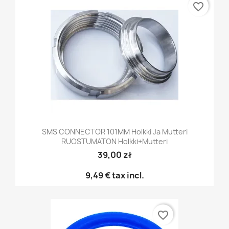
favorite_border
SMS CONNECTOR 101MM Holkki Ja Mutteri
RUOSTUMATON Holkki+mutteri
39,00 zł
9,49 €
tax incl.
favorite_border