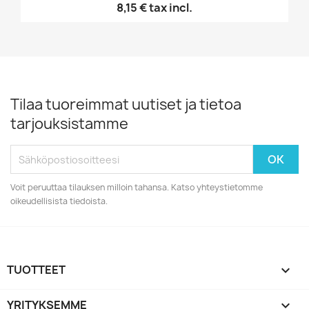
8,15 €
tax incl.
Tilaa tuoreimmat uutiset ja tietoa
tarjouksistamme
Voit peruuttaa tilauksen milloin tahansa. Katso yhteystietomme
oikeudellisista tiedoista.
TUOTTEET

YRITYKSEMME
