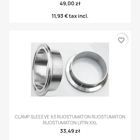
49,00 zł
11,93 €
tax incl.
favorite_border
CLAMP SLEEEVE 63 RUOSTUMATON RUOSTUMATON
RUOSTUMATON LIITIN XXL
33,49 zł