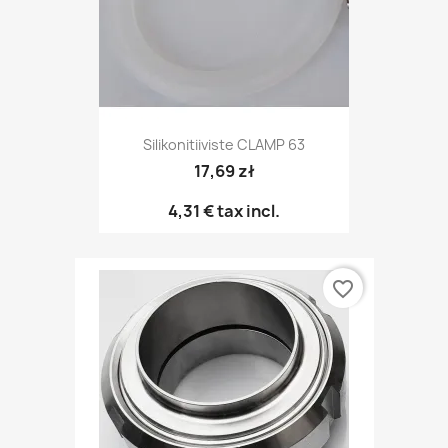
Silikonitiiviste CLAMP 63
17,69 zł
4,31 €
tax incl.
favorite_border