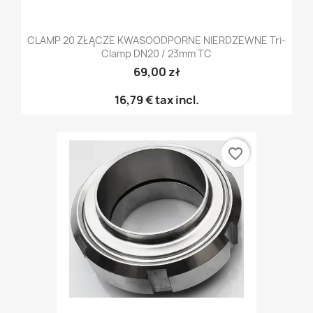
CLAMP 20 ZŁĄCZE KWASOODPORNE NIERDZEWNE Tri-
Clamp DN20 / 23mm TC
69,00 zł
16,79 €
tax incl.
favorite_border