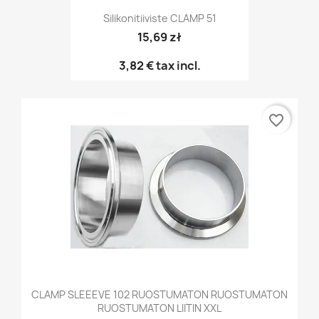
Silikonitiiviste CLAMP 51
15,69 zł
3,82 €
tax incl.
favorite_border
CLAMP SLEEEVE 102 RUOSTUMATON RUOSTUMATON
RUOSTUMATON LIITIN XXL