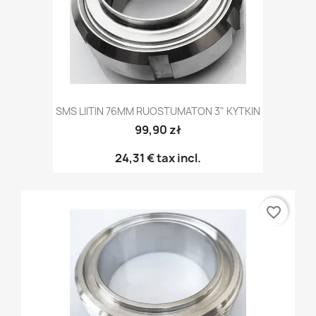
SMS LIITIN 76MM RUOSTUMATON 3" KYTKIN
99,90 zł
24,31 €
tax incl.
favorite_border