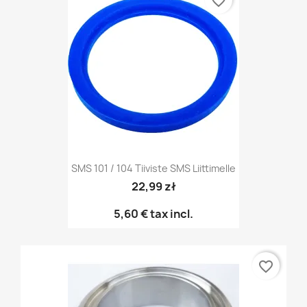
favorite_border
SMS 101 / 104 Tiiviste SMS Liittimelle
22,99 zł
5,60 €
tax incl.
favorite_border