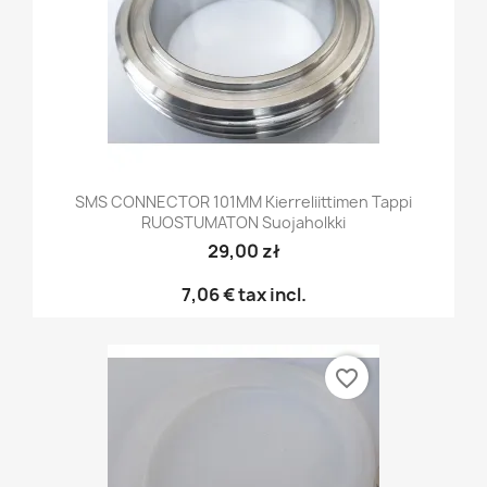
SMS CONNECTOR 101MM Kierreliittimen Tappi
RUOSTUMATON Suojaholkki
29,00 zł
7,06 €
tax incl.
favorite_border