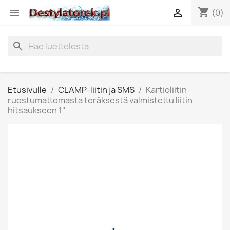
shopping_cart


(0)
search
Etusivulle
CLAMP-liitin ja SMS
Kartioliitin -
ruostumattomasta teräksestä valmistettu liitin
hitsaukseen 1"