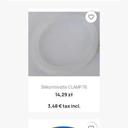
favorite_border
Silikonitiiviste CLAMP 76
14,29 zł
3,48 €
tax incl.