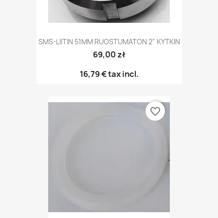
SMS-LIITIN 51MM RUOSTUMATON 2" KYTKIN
69,00 zł
16,79 €
tax incl.
favorite_border