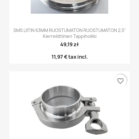
SMS LIITIN 63MM RUOSTUMATON RUOSTUMATON 2,5"
Kierreliittimen Tappiholkki
49,19 zł
11,97 €
tax incl.
favorite_border