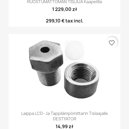
RUOSTUMATTOMAN TISLAJA Kaapelilla
1 229,00 zł
299,10 €
tax incl.
favorite_border
Laippa LCD- Ja Tappilämpömittarin Tislaajalle
DESTYATOR
14,99 zł