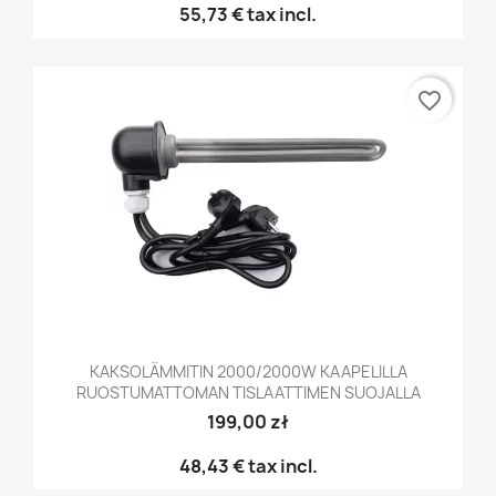
55,73 €
tax incl.
favorite_border
KAKSOLÄMMITIN 2000/2000W KAAPELILLA
RUOSTUMATTOMAN TISLAATTIMEN SUOJALLA
199,00 zł
48,43 €
tax incl.