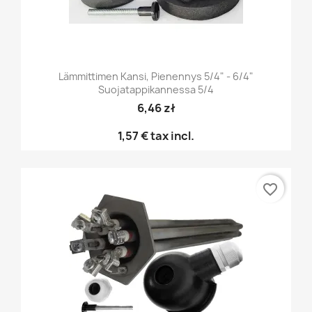
Lämmittimen Kansi, Pienennys 5/4" - 6/4"
Suojatappikannessa 5/4
6,46 zł
1,57 €
tax incl.
favorite_border