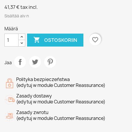
41,37 €
tax incl.
Sisältää alv:n
Määrä

favorite_border
OSTOSKORIIN
Jaa
Polityka bezpieczeństwa
(edytuj w module Customer Reassurance)
Zasady dostawy
(edytuj w module Customer Reassurance)
Zasady zwrotu
(edytuj w module Customer Reassurance)