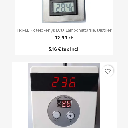
TRIPLE Kotelokehys LCD-Lämpömittarille, Distiller
12,99 zł
3,16 €
tax incl.
favorite_border