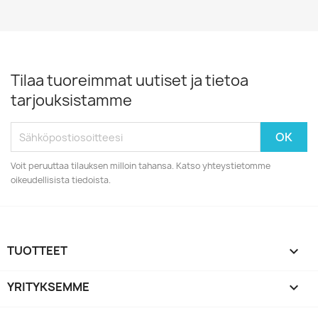
Tilaa tuoreimmat uutiset ja tietoa
tarjouksistamme
Voit peruuttaa tilauksen milloin tahansa. Katso yhteystietomme
oikeudellisista tiedoista.
TUOTTEET

YRITYKSEMME
