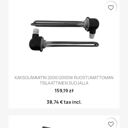
favorite_border
KAKSOLÄMMITIN 2000/2000W RUOSTUMATTOMAN
TISLAATTIMEN SUOJALLA
159,19 zł
38,74 €
tax incl.
favorite_border