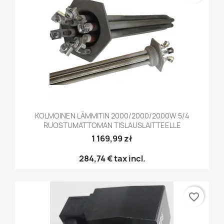
KOLMOINEN LÄMMITIN 2000/2000/2000W 5/4
RUOSTUMATTOMAN TISLAUSLAITTEELLE
1 169,99 zł
284,74 €
tax incl.
favorite_border