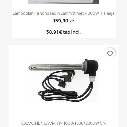
Lämpötilan Tehonsäädin Lämmittimet 4000W Tislaaja
159,90 zł
38,91 €
tax incl.
favorite_border
KOLMOINEN LÄMMITIN 1000/1500/2000W 5/4