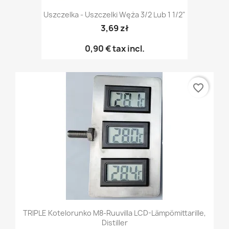
Uszczelka - Uszczelki Węża 3/2 Lub 1 1/2"
3,69 zł
0,90 €
tax incl.
favorite_border
TRIPLE Kotelorunko M8-Ruuvilla LCD-Lämpömittarille,
Distiller