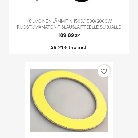
KOLMOINEN LÄMMITIN 1500/1500/2000W
RUOSTUMAMATON TISLAUSLAITTEELLE SUOJALLE
189,89 zł
46,21 €
tax incl.
favorite_border