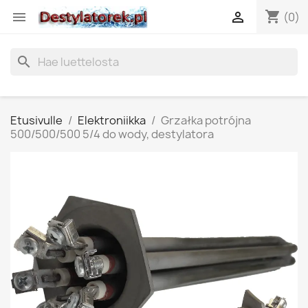
shopping_cart


(0)
search
Etusivulle
Elektroniikka
Grzałka potrójna
500/500/500 5/4 do wody, destylatora