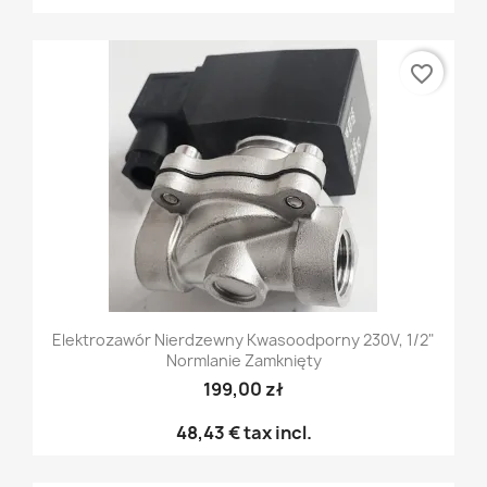
favorite_border
Elektrozawór Nierdzewny Kwasoodporny 230V, 1/2"
Normlanie Zamknięty
199,00 zł
48,43 €
tax incl.