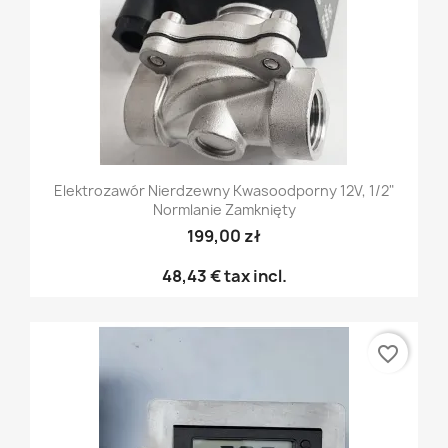
Elektrozawór Nierdzewny Kwasoodporny 12V, 1/2"
Normlanie Zamknięty
199,00 zł
48,43 €
tax incl.
favorite_border