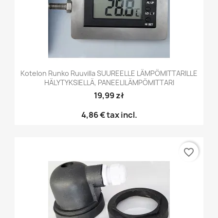
Kotelon Runko Ruuvilla SUUREELLE LÄMPÖMITTARILLE
HÄLYTYKSIELLÄ, PANEELILÄMPÖMITTARI
19,99 zł
4,86 €
tax incl.
favorite_border