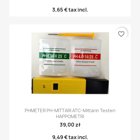
3,65 €
tax incl.
favorite_border
PHMETER PH-MITTARI ATC-Mittarin Testeri
HAPPOMETRI
39,00 zł
9,49 €
tax incl.