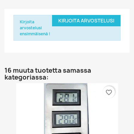
KIRJOITA ARVOSTELUSI
Kirjoita
arvostelusi
ensimmäisenä !
16 muuta tuotetta samassa
kategoriassa:
favorite_border