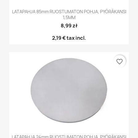
LATAPAHJA 85mm RUOSTUMATON POHJA, PYÖRÄKANSI
1,5MM
8,99 zł
2,19 €
tax incl.
favorite_border
LATAPAHJA 24mm RUOSTUMATON POHJA, PYÖRÄKANSI