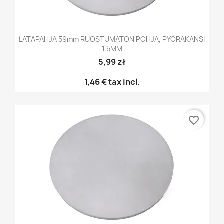
LATAPAHJA 59mm RUOSTUMATON POHJA, PYÖRÄKANSI
1,5MM
5,99 zł
1,46 €
tax incl.
favorite_border