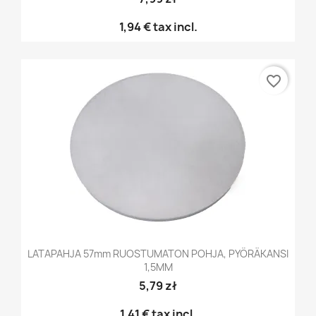
1,94 €
tax incl.
favorite_border
LATAPAHJA 57mm RUOSTUMATON POHJA, PYÖRÄKANSI
1,5MM
5,79 zł
1,41 €
tax incl.