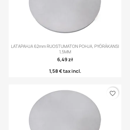
LATAPAHJA 62mm RUOSTUMATON POHJA, PYÖRÄKANSI
1,5MM
6,49 zł
1,58 €
tax incl.
favorite_border