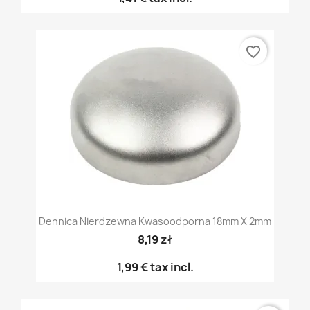
favorite_border
Dennica Nierdzewna Kwasoodporna 18mm X 2mm
8,19 zł
1,99 €
tax incl.