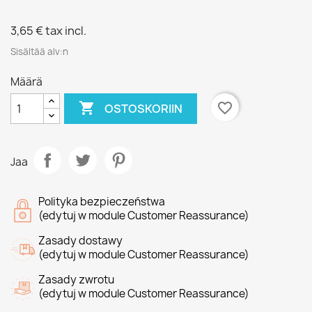
3,65 €
tax incl.
Sisältää alv:n
Määrä

favorite_border
OSTOSKORIIN
Jaa
Polityka bezpieczeństwa
(edytuj w module Customer Reassurance)
Zasady dostawy
(edytuj w module Customer Reassurance)
Zasady zwrotu
(edytuj w module Customer Reassurance)