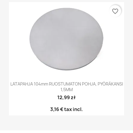
favorite_border
LATAPAHJA 104mm RUOSTUMATON POHJA, PYÖRÄKANSI
1,5MM
12,99 zł
3,16 €
tax incl.