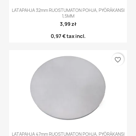
LATAPAHJA 32mm RUOSTUMATON POHJA, PYÖRÄKANSI
1,5MM
3,99 zł
0,97 €
tax incl.
favorite_border
LATAPAHJA 47mm RUOSTUMATON POHJA, PYÖRÄKANSI