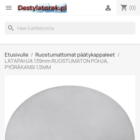
shopping_cart


(0)
search
Etusivulle
Ruostumattomat päätykappaleet
LATAPAHJA 139mm RUOSTUMATON POHJA,
PYÖRÄKANSI 1,5MM