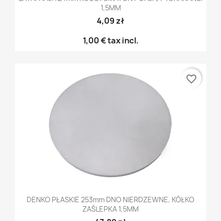
1,5MM
4,09 zł
1,00 €
tax incl.
favorite_border
DENKO PŁASKIE 253mm DNO NIERDZEWNE, KÓŁKO
ZAŚLEPKA 1,5MM