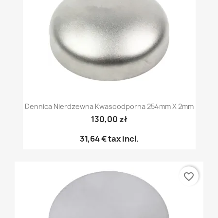
Dennica Nierdzewna Kwasoodporna 254mm X 2mm
130,00 zł
31,64 €
tax incl.
favorite_border