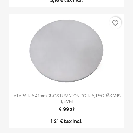
3,16 €
tax incl.
favorite_border
LATAPAHJA 41mm RUOSTUMATON POHJA, PYÖRÄKANSI
1,5MM
4,99 zł
1,21 €
tax incl.