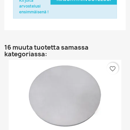
Kirjoita
arvostelusi
ensimmäisenä !
16 muuta tuotetta samassa
kategoriassa:
favorite_border