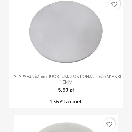
favorite_border
LATAPAHJA 53mm RUOSTUMATON POHJA, PYÖRÄKANSI
1,5MM
5,59 zł
1,36 €
tax incl.
favorite_border