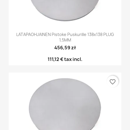
LATAPAOHJAINEN Pistoke Puskurille 138x138 PLUG
1,5MM
456,59 zł
111,12 €
tax incl.
favorite_border