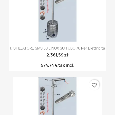
DISTILLATORE SMS 50 L INOX SU TUBO 76 Per Elettricità
2.361,59 zł
574,74 €
tax incl.
favorite_border