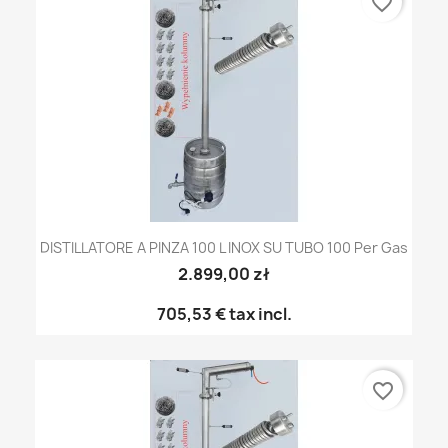
favorite_border
DISTILLATORE A PINZA 100 L INOX SU TUBO 100 Per Gas
2.899,00 zł
705,53 €
tax incl.
favorite_border