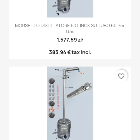
MORSETTO DISTILLATORE 50 L INOX SU TUBO 60 Per
Gas
1.577,59 zł
383,94 €
tax incl.
favorite_border