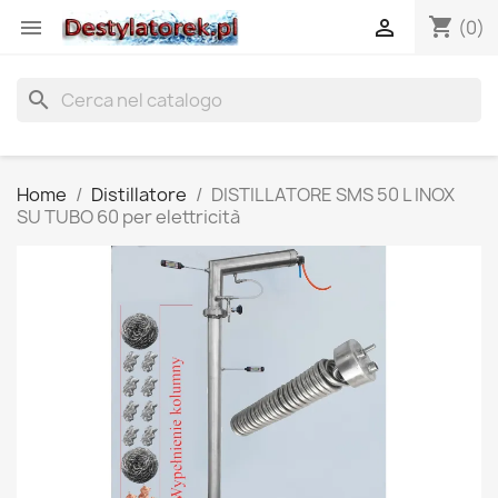
shopping_cart


(0)
search
Home
Distillatore
DISTILLATORE SMS 50 L INOX
SU TUBO 60 per elettricità