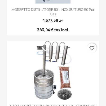
MORSETTO DISTILLATORE 50 L INOX SU TUBO 50 Per
Gas
1.577,59 zł
383,94 €
tax incl.
favorite_border