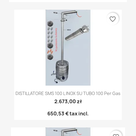
favorite_border
DISTILLATORE SMS 100 L INOX SU TUBO 100 Per Gas
2.673,00 zł
650,53 €
tax incl.