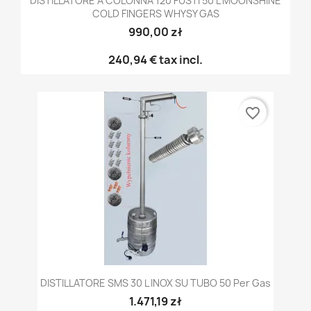
DISTILLATORE A COLONNA 120 FUSTI 50 L MOONSHINE
COLD FINGERS WHYSY GAS
990,00 zł
240,94 €
tax incl.
favorite_border
DISTILLATORE SMS 30 L INOX SU TUBO 50 Per Gas
1.471,19 zł