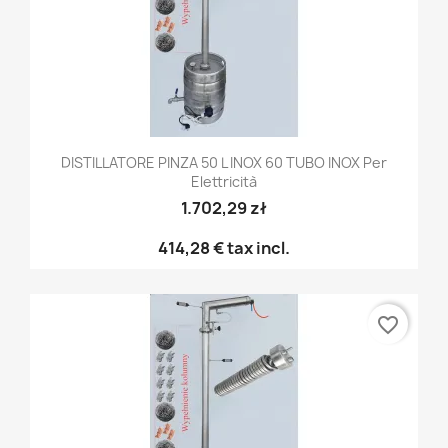
DISTILLATORE PINZA 50 L INOX 60 TUBO INOX Per
Elettricità
1.702,29 zł
414,28 €
tax incl.
favorite_border