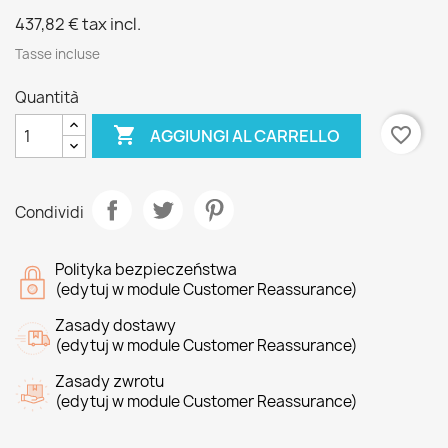
437,82 €
tax incl.
Tasse incluse
Quantità

favorite_border
AGGIUNGI AL CARRELLO
Condividi
Polityka bezpieczeństwa
(edytuj w module Customer Reassurance)
Zasady dostawy
(edytuj w module Customer Reassurance)
Zasady zwrotu
(edytuj w module Customer Reassurance)