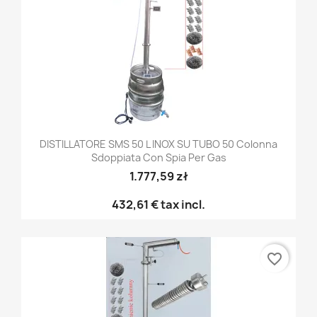
DISTILLATORE SMS 50 L INOX SU TUBO 50 Colonna
Sdoppiata Con Spia Per Gas
1.777,59 zł
432,61 €
tax incl.
favorite_border