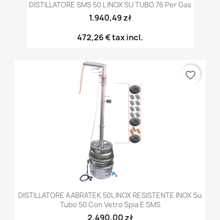
DISTILLATORE SMS 50 L INOX SU TUBO 76 Per Gas
1.940,49 zł
472,26 €
tax incl.
favorite_border
DISTILLATORE AABRATEK 50L INOX RESISTENTE INOX Su
Tubo 50 Con Vetro Spia E SMS
2.490,00 zł