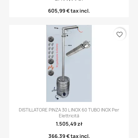
605,99 €
tax incl.
favorite_border
DISTILLATORE PINZA 30 L INOX 60 TUBO INOX Per
Elettricità
1.505,49 zł
366,39 €
tax incl.