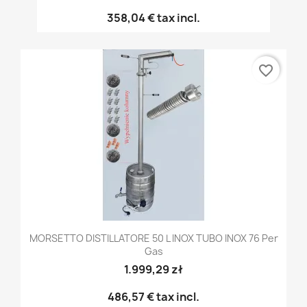
358,04 €
tax incl.
favorite_border
MORSETTO DISTILLATORE 50 L INOX TUBO INOX 76 Per
Gas
1.999,29 zł
486,57 €
tax incl.