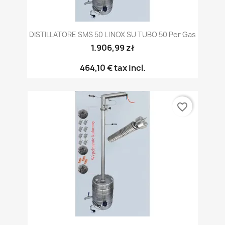
DISTILLATORE SMS 50 L INOX SU TUBO 50 Per Gas
1.906,99 zł
464,10 €
tax incl.
favorite_border