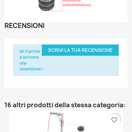
RECENSIONI
SCRIVI LA TUA RECENSIONE
Sii il primo
a scrivere
una
recensione !
16 altri prodotti della stessa categoria:
favorite_border