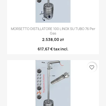
MORSETTO DISTILLATORE 100 L INOX SU TUBO 76 Per
Gas
2.538,00 zł
617,67 €
tax incl.
favorite_border