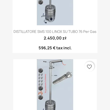
DISTILLATORE SMS 100 L INOX SU TUBO 76 Per Gas
2.450,00 zł
596,25 €
tax incl.
favorite_border