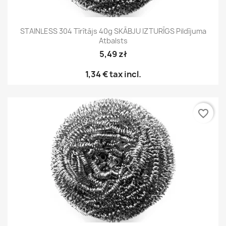
STAINLESS 304 Tīrītājs 40g SKĀBJU IZTURĪGS Pildījuma
Atbalsts
5,49 zł
1,34 €
tax incl.
favorite_border