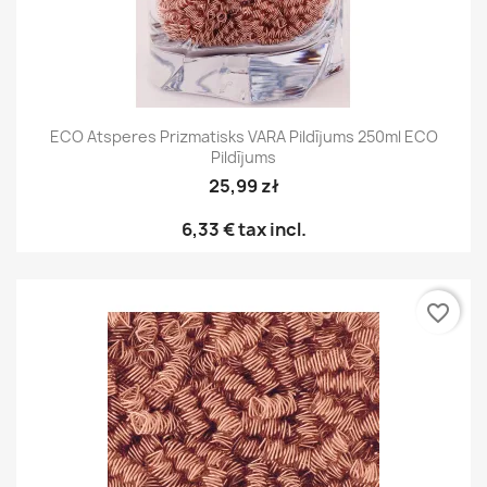
ECO Atsperes Prizmatisks VARA Pildījums 250ml ECO
Pildījums
25,99 zł
6,33 €
tax incl.
favorite_border