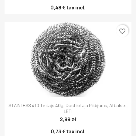
0,48 €
tax incl.
favorite_border
STAINLESS 410 Tīrītājs 40g, Destilētāja Pildījums, Atbalsts,
LĒTI
2,99 zł
0,73 €
tax incl.