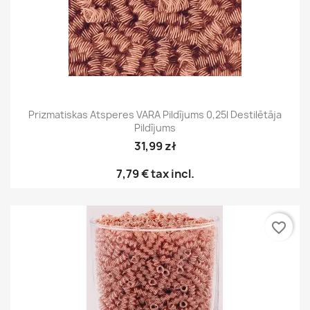
Prizmatiskas Atsperes VARA Pildījums 0,25l Destilētāja
Pildījums
31,99 zł
7,79 €
tax incl.
favorite_border