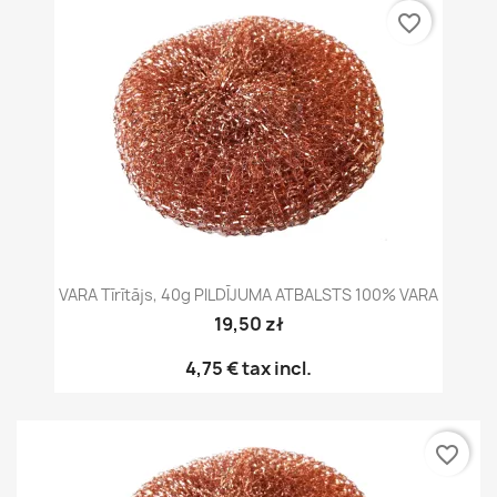
favorite_border
VARA Tīrītājs, 40g PILDĪJUMA ATBALSTS 100% VARA
19,50 zł
4,75 €
tax incl.
favorite_border