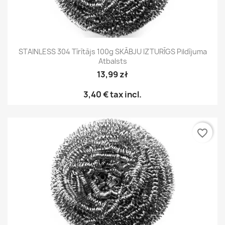
STAINLESS 304 Tīrītājs 100g SKĀBJU IZTURĪGS Pildījuma
Atbalsts
13,99 zł
3,40 €
tax incl.
favorite_border