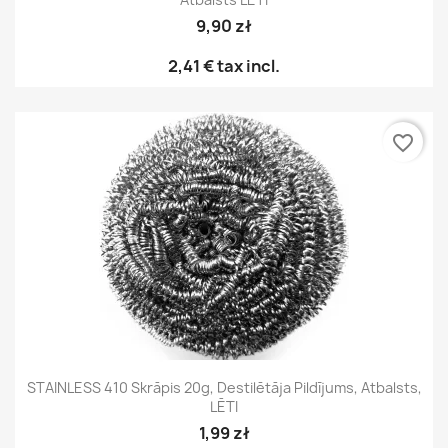
9,90 zł
2,41 €
tax incl.
favorite_border
STAINLESS 410 Skrāpis 20g, Destilētāja Pildījums, Atbalsts,
LĒTI
1,99 zł