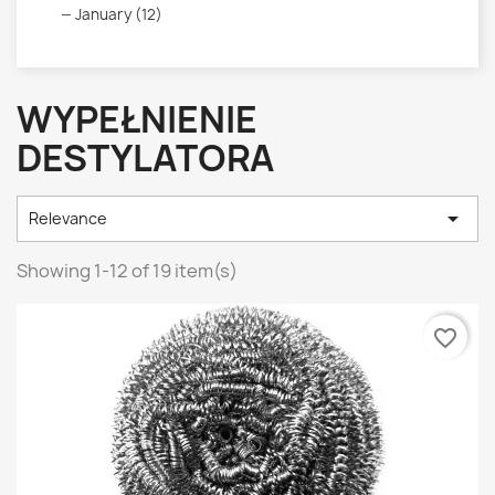
January (12)
WYPEŁNIENIE
DESTYLATORA

Relevance
Showing 1-12 of 19 item(s)
favorite_border