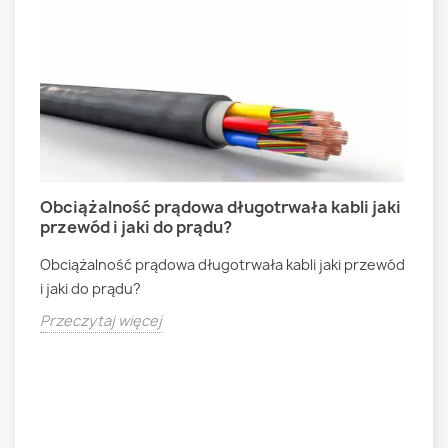
Obciążalność prądowa długotrwała kabli jaki
J
przewód i jaki do prądu?
2
Obciążalność prądowa długotrwała kabli jaki przewód
J
i jaki do prądu?
c
Przeczytaj więcej
P