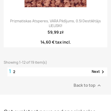
Prizmatiskas Atsperes, VARA Pildījums, 0.5l Destilētājs
LIELISKI!
59,99 zł
14,60 €
tax incl.
Showing 1-12 of 19 item(s)
1

Next
2
Back to top
