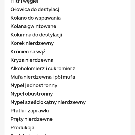
Filtr i węgiel
Głowica do destylacji
Kolano do wspawania
Kolana gwintowane
Kolumna do destylacji
Korek nierdzewny
Króciec na wąż
Kryza nierdzewna
Alkoholomierz i cukromierz
Mufa nierdzewna i półmufa
Nypel jednostronny
Nypel obustronny
Nypel sześciokątny nierdzewny
Płatki i zaprawki
Pręty nierdzewne
Produkcja