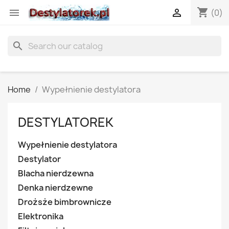
shopping_cart


(0)
search
Home
Wypełnienie destylatora
DESTYLATOREK
Wypełnienie destylatora
Destylator
Blacha nierdzewna
Denka nierdzewne
Drożsże bimbrownicze
Elektronika