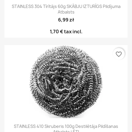
STAINLESS 304 Tīrītājs 60g SKĀBJU IZTURĪGS Pildījuma
Atbalsts
6,99 zł
1,70 €
tax incl.
favorite_border
STAINLESS 410 Skruberis 100g Destilētāja Pildīšanas
Atbalsts LĒTI