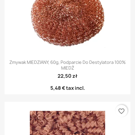
Zmywak MIEDZIANY, 60g, Podparcie Do Destylatora 100%
MIEDŹ
22,50 zł
5,48 €
tax incl.
favorite_border