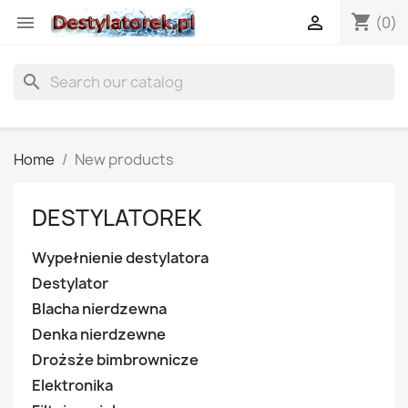
shopping_cart


(0)
search
Home
New products
DESTYLATOREK
Wypełnienie destylatora
Destylator
Blacha nierdzewna
Denka nierdzewne
Drożsże bimbrownicze
Elektronika