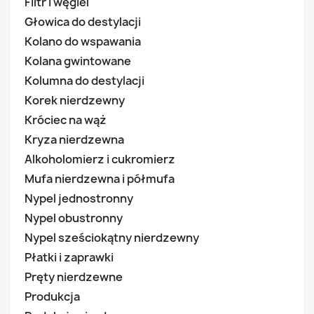
Filtr i węgiel
Głowica do destylacji
Kolano do wspawania
Kolana gwintowane
Kolumna do destylacji
Korek nierdzewny
Króciec na wąż
Kryza nierdzewna
Alkoholomierz i cukromierz
Mufa nierdzewna i półmufa
Nypel jednostronny
Nypel obustronny
Nypel sześciokątny nierdzewny
Płatki i zaprawki
Pręty nierdzewne
Produkcja