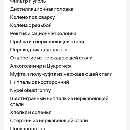
Фильтр и уголь
Дистилляционная головка
Колено под сварку
Колена с резьбой
Ректификационная колонна
Пробка из нержавеющей стали
Переходник для шланга
Отверстие из нержавеющей стали
Алкоголимир и Цукромеж
Муфта и полумуфта из нержавеющей стали
Ниппель односторонний
Nypel obustronny
Шестигранный ниппель из нержавеющей
стали
Хлопья и соленья
Стержни из нержавеющей стали
Производство