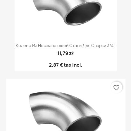
Колено Из Нержавеющей Стали Для Сварки 3/4"
11,79 zł
2,87 €
tax incl.
favorite_border