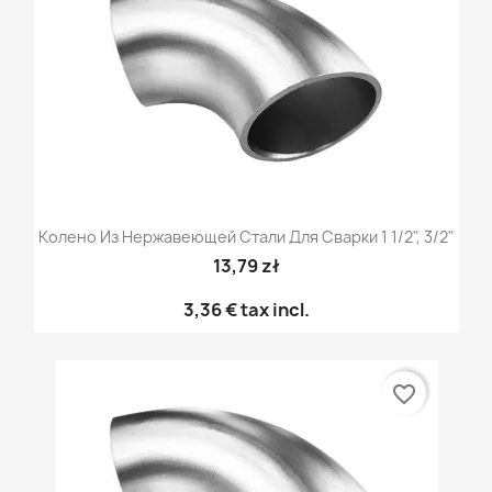
Колено Из Нержавеющей Стали Для Сварки 1 1/2", 3/2"
13,79 zł
3,36 €
tax incl.
favorite_border