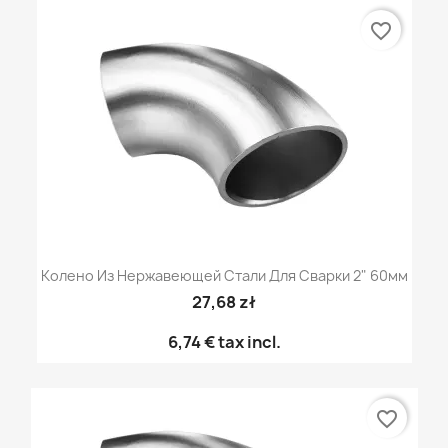
favorite_border
Колено Из Нержавеющей Стали Для Сварки 2" 60мм
27,68 zł
6,74 €
tax incl.
favorite_border