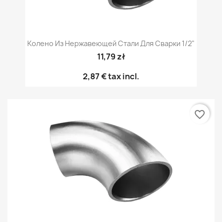
Колено Из Нержавеющей Стали Для Сварки 1/2"
11,79 zł
2,87 €
tax incl.
favorite_border