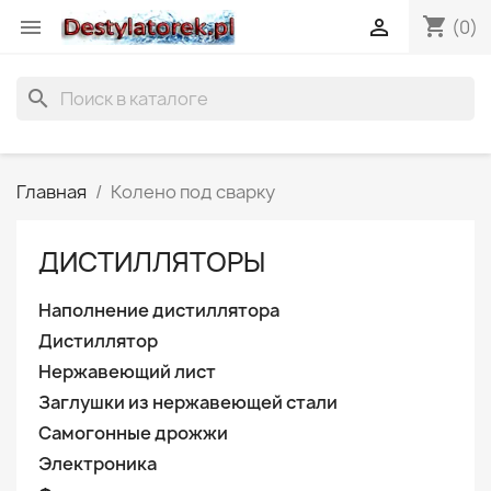
shopping_cart


(0)
search
Главная
Колено под сварку
ДИСТИЛЛЯТОРЫ
Наполнение дистиллятора
Дистиллятор
Нержавеющий лист
Заглушки из нержавеющей стали
Самогонные дрожжи
Электроника