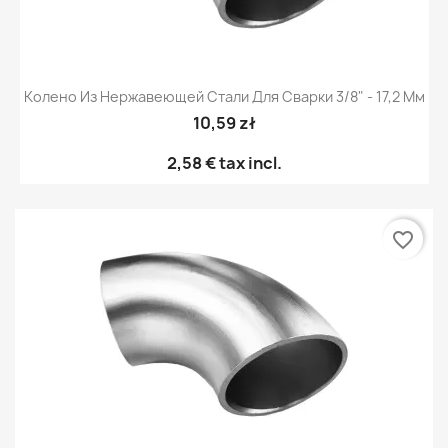
Колено Из Нержавеющей Стали Для Сварки 3/8" - 17,2 Мм
10,59 zł
2,58 €
tax incl.
favorite_border