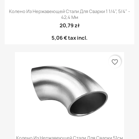
Колено Из Нержавеющей Стали Для Сварки 1 1/4", 5/4" -
42,4 Мм
20,79 zł
5,06 €
tax incl.
favorite_border
Колено Из Нержавеющей Стали Для Сварки 51см