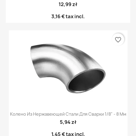
12,99 zł
3,16 €
tax incl.
favorite_border
Колено Из Нержавеющей Стали Для Сварки 1/8" - 8 Мм
5,94 zł
1,45 €
tax incl.