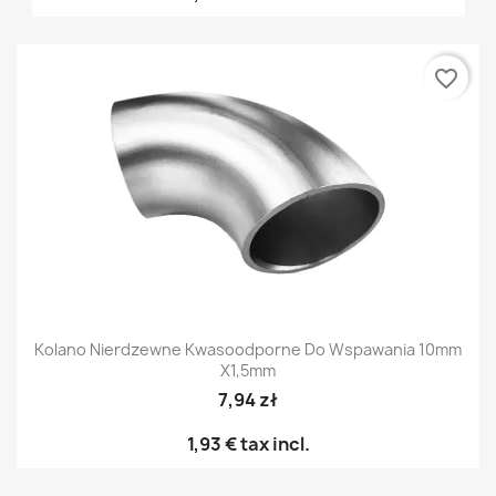
favorite_border
Kolano Nierdzewne Kwasoodporne Do Wspawania 10mm
X1,5mm
7,94 zł
1,93 €
tax incl.