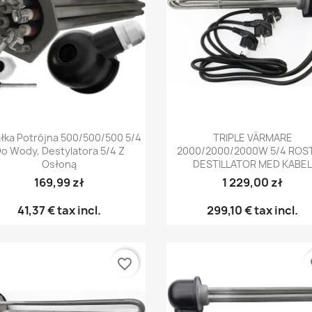
Snabbvy
Snabbvy


łka Potrójna 500/500/500 5/4
TRIPLE VÄRMARE
o Wody, Destylatora 5/4 Z
2000/2000/2000W 5/4 ROST
Osłoną
DESTILLATOR MED KABE
169,99 zł
1 229,00 zł
41,37 €
tax incl.
299,10 €
tax incl.
favorite_border
fa