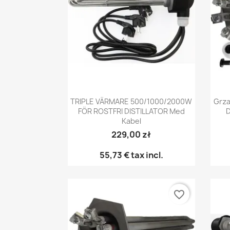
Snabbvy

TRIPLE VÄRMARE 500/1000/2000W
Grza
FÖR ROSTFRI DISTILLATOR Med
D
Kabel
229,00 zł
55,73 €
tax incl.
favorite_border