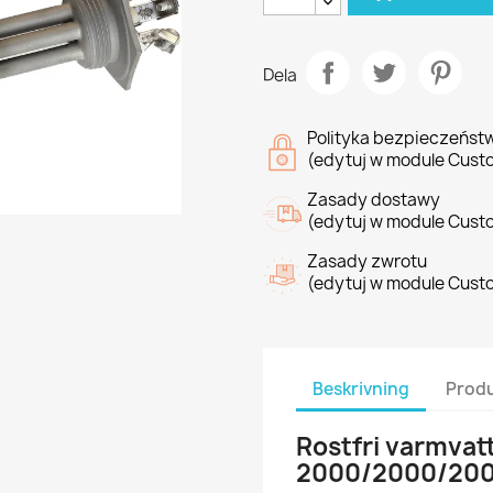
Dela
Polityka bezpieczeńst
(edytuj w module Cust
Zasady dostawy
(edytuj w module Cust
Zasady zwrotu
(edytuj w module Cust
Beskrivning
Produ
Rostfri varmva
2000/2000/20