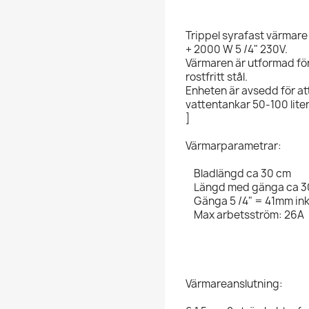
Trippel syrafast värmare i
+ 2000 W 5 /4" 230V.
Värmaren är utformad för
rostfritt stål.
Enheten är avsedd för att
vattentankar 50-100 liter
]
Värmarparametrar:
Bladlängd ca 30 cm
Längd med gänga ca 3
Gänga 5 /4" = 41mm ink
Max arbetsström: 26A
Värmareanslutning: