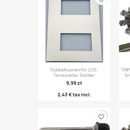
Snabbvy

Dubbelhusram För LCD-
TRI
Termometer, Distiller
5/
9,99 zł
2,43 €
tax incl.
favorite_border