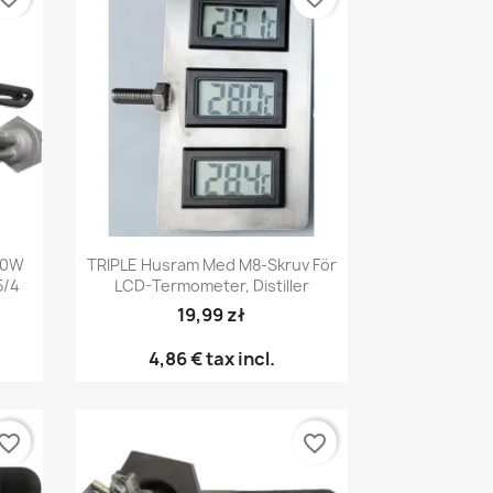
Snabbvy

00W
TRIPLE Husram Med M8-Skruv För
5/4
LCD-Termometer, Distiller
19,99 zł
4,86 €
tax incl.
vorite_border
favorite_border