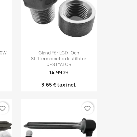
Snabbvy

00W
Gland För LCD- Och
Stifttermometerdestillatör
DESTYATOR
14,99 zł
3,65 €
tax incl.
vorite_border
favorite_border