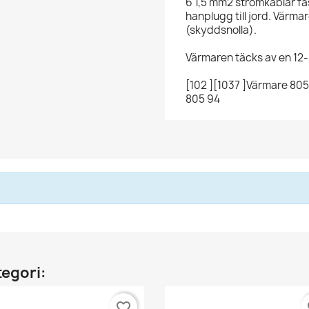
6 1,5 mm2 strömkablar f
hanplugg till jord. Värma
(skyddsnolla).
Värmaren täcks av en 12
[102 ][1037 ]Värmare 80
805 94
tegori:
favorite_border
fa