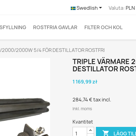

Swedlish
Valuta:
PLN 
SFYLLNING
ROSTFRIA GAVLAR
FILTER OCH KOL
/2000/2000W 5/4 FÖR DESTILLATOR ROSTFRI
TRIPLE VÄRMARE 
DESTILLATOR ROS
1 169,99 zł
284,74 €
tax incl.
Inkl. moms
Kvantitet

LÄGG TIL