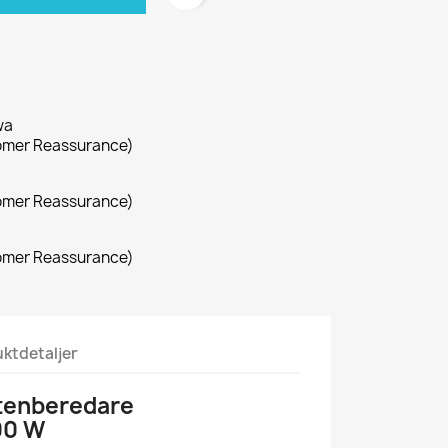
wa
omer Reassurance)
omer Reassurance)
omer Reassurance)
ktdetaljer
ttenberedare
00 W