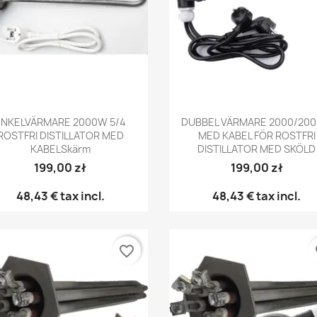
Snabbvy
Snabbvy


ENKELVÄRMARE 2000W 5/4
DUBBEL VÄRMARE 2000/20
ROSTFRI DISTILLATOR MED
MED KABEL FÖR ROSTFRI
KABELSkärm
DISTILLATOR MED SKÖLD
199,00 zł
199,00 zł
48,43 €
tax incl.
48,43 €
tax incl.
favorite_border
fa