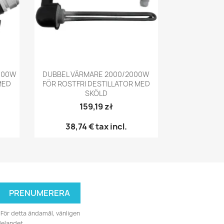
Snabbvy

2000W
DUBBEL VÄRMARE 2000/2000W
MED
FÖR ROSTFRI DESTILLATOR MED
SKÖLD
159,19 zł
38,74 €
tax incl.
För detta ändamål, vänligen
delandet.