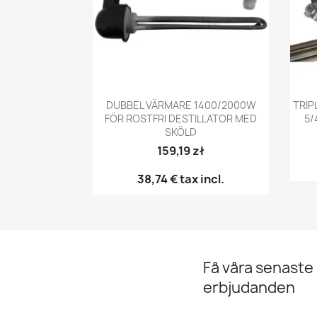
Snabbvy

DUBBEL VÄRMARE 1400/2000W
TRIP
FÖR ROSTFRI DESTILLATOR MED
5/
SKÖLD
159,19 zł
38,74 €
tax incl.
Få våra senaste
erbjudanden