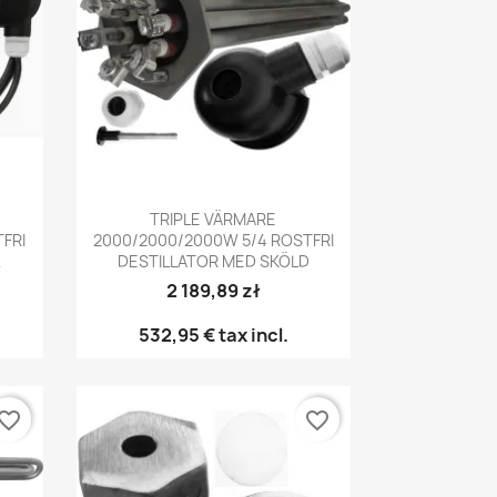
Snabbvy

TRIPLE VÄRMARE
FRI
2000/2000/2000W 5/4 ROSTFRI
L
DESTILLATOR MED SKÖLD
2 189,89 zł
532,95 €
tax incl.
vorite_border
favorite_border