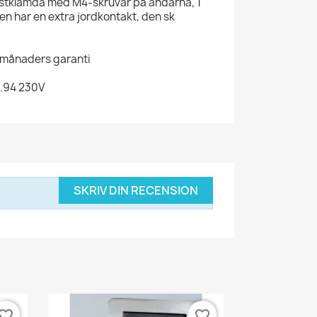
astklämda med M4-skruvar på ändarna, 1
ren har en extra jordkontakt, den sk
-månaders garanti
5.94 230V
SKRIV DIN RECENSION
vorite_border
favorite_border