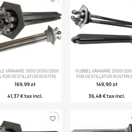
Snabbvy
Snabbvy


PLE VÄRMARE 1500/2000/2500
DUBBEL VÄRMARE 2000/20
4 FÖR DESTILLATOR ROSTFRI
FÖR DESTILLATOR ROSTFRI 
169,99 zł
149,90 zł
41,37 €
tax incl.
36,48 €
tax incl.
favorite_border
fa