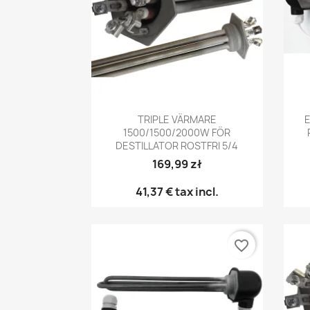
Snabbvy

TRIPLE VÄRMARE
1500/1500/2000W FÖR
DESTILLATOR ROSTFRI 5/4
169,99 zł
41,37 €
tax incl.
favorite_border