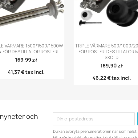
Snabbvy
Snabbvy


LE VÄRMARE 1500/1500/1500W
TRIPLE VÄRMARE 500/1000/
4 FÖR DESTILLATOR ROSTFRI
FÖR ROSTFRI DESTILLATOR 
SKÖLD
169,99 zł
189,90 zł
41,37 €
tax incl.
46,22 €
tax incl.
 nyheter och
Du kan avbryta prenumerationen när som helst. 
hitta vår kontaktinformation i det rättsliga med