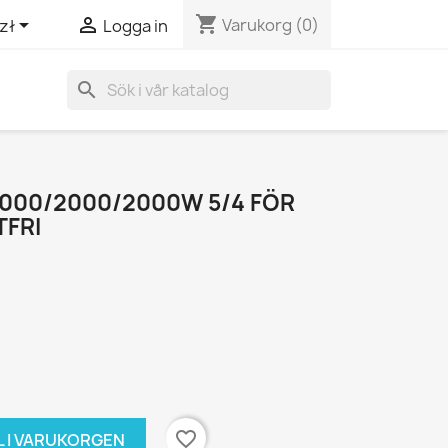
shopping_cart


Varukorg
(0)
zł
Logga in
search
2000/2000/2000W 5/4 FÖR
TFRI
favorite_border
L I VARUKORGEN