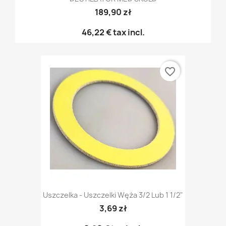
189,90 zł
46,22 €
tax incl.
favorite_border
Uszczelka - Uszczelki Węża 3/2 Lub 1 1/2"
3,69 zł