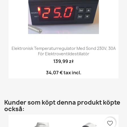
Elektronisk Temperaturregulator Med Sond 230V, 30A
För Elektroventildestillatör
139,99 zł
34,07 €
tax incl.
Kunder som köpt denna produkt köpte
också:
favorite_border