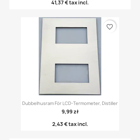
41,37 €
tax incl.
favorite_border
Dubbelhusram För LCD-Termometer, Distiller
9,99 zł
2,43 €
tax incl.