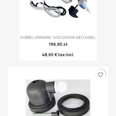
DUBBEL VÄRMARE 1400/2000W MED KABEL
199,90 zł
48,65 €
tax incl.
favorite_border