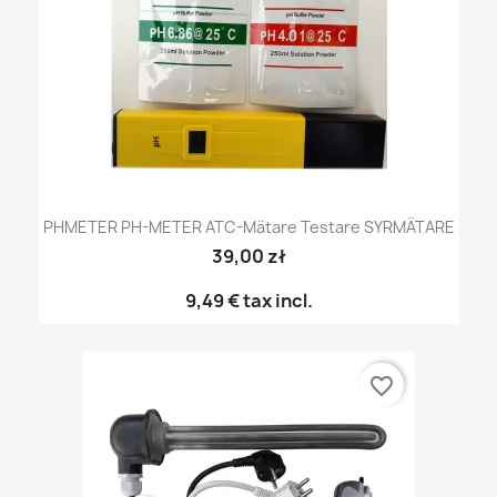
PHMETER PH-METER ATC-Mätare Testare SYRMÄTARE
39,00 zł
9,49 €
tax incl.
favorite_border