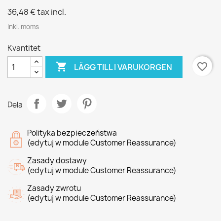
36,48 €
tax incl.
Inkl. moms
Kvantitet

favorite_border
LÄGG TILL I VARUKORGEN
Dela
Polityka bezpieczeństwa
(edytuj w module Customer Reassurance)
Zasady dostawy
(edytuj w module Customer Reassurance)
Zasady zwrotu
(edytuj w module Customer Reassurance)