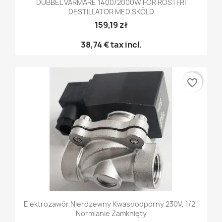
DUBBEL VÄRMARE 1400/2000W FÖR ROSTFRI
DESTILLATOR MED SKÖLD
159,19 zł
38,74 €
tax incl.
favorite_border
Elektrozawór Nierdzewny Kwasoodporny 230V, 1/2"
Normlanie Zamknięty