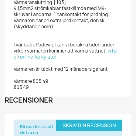
Värmaranslutning:[ 103]
4 1,5mm2 strömkablar fastklämda med M4-
skruvar i ändarna, 1 hankontakt för jordning.
Värmaren har en extra jordkontakt, den sk
(skyddande nolla).
I vår butik Padew.pl kan vi beräkna tiden under
vilken värmaren kommer att värma vattnet,
vi har
en online-kalkylator
Värmaren är täckt med 12 månaders garanti
Värmare 805.49
805 49
RECENSIONER
SKRIV DIN RECENSION
Bli den första att
skriva en