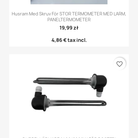
Husram Med Skruv För STOR TERMOMETER MED LARM,
PANELTERMOMETER
19,99 zł
4,86 €
tax incl.
favorite_border