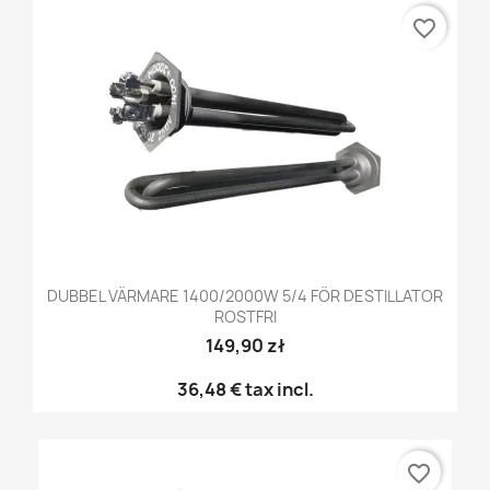
favorite_border
DUBBEL VÄRMARE 1400/2000W 5/4 FÖR DESTILLATOR
ROSTFRI
149,90 zł
36,48 €
tax incl.
favorite_border