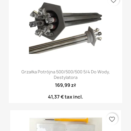
favorite_border
Grzałka Potrójna 500/500/500 5/4 Do Wody,
Destylatora
169,99 zł
41,37 €
tax incl.
favorite_border