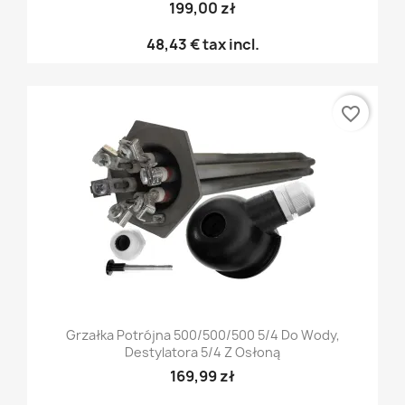
199,00 zł
48,43 €
tax incl.
favorite_border
Grzałka Potrójna 500/500/500 5/4 Do Wody,
Destylatora 5/4 Z Osłoną
169,99 zł