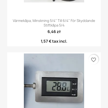
Värmekåpa, Minskning 5/4" Till 6/4" För Skyddande
Stiftkåpa 5/4
6,46 zł
1,57 €
tax incl.
favorite_border