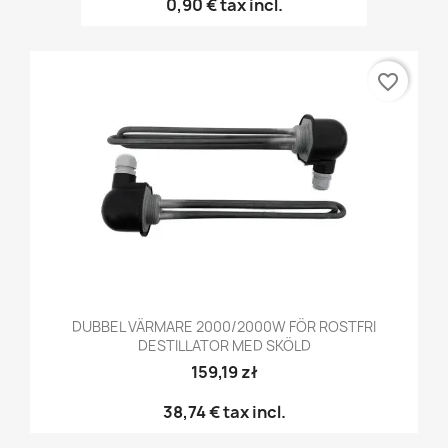
0,90 €
tax incl.
favorite_border
DUBBEL VÄRMARE 2000/2000W FÖR ROSTFRI
DESTILLATOR MED SKÖLD
159,19 zł
38,74 €
tax incl.