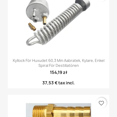
Kyllock För Huvudet 60,3 Mm Aabratek, Kylare, Enkel
Spiral För Destillatören
154,19 zł
37,53 €
tax incl.
favorite_border