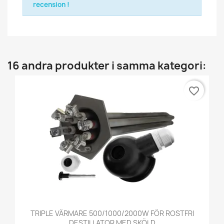
recension !
16 andra produkter i samma kategori:
favorite_border
TRIPLE VÄRMARE 500/1000/2000W FÖR ROSTFRI
DESTILLATOR MED SKÖLD