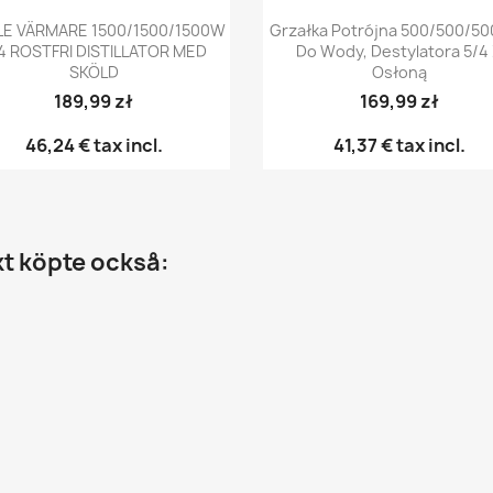
Snabbvy
Snabbvy


LE VÄRMARE 1500/1500/1500W
Grzałka Potrójna 500/500/50
4 ROSTFRI DISTILLATOR MED
Do Wody, Destylatora 5/4
SKÖLD
Osłoną
189,99 zł
169,99 zł
46,24 €
tax incl.
41,37 €
tax incl.
t köpte också: