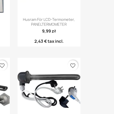
Snabbvy

Husram För LCD-Termometer,
PANELTERMOMETER
9,99 zł
2,43 €
tax incl.
vorite_border
favorite_border