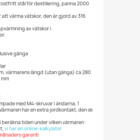
ostfritt stål för destillering, panna 2000
 att värma vätskor, den är gjord av 316
pvärmning av vätskor i
or.
lusive gänga
lar
m, värmarens längd (utan gänga) ca 280
3 mm
]
impade med M4-skruvar i ändarna, 1
 Värmaren har en extra jordkontakt, den sk
vi beräkna tiden under vilken värmaren
t,
vi har en online-kalkylator
 månaders garanti