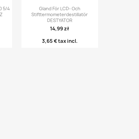
Snabbvy

0 5/4
Gland För LCD- Och
 Z
Stifttermometerdestillatör
DESTYATOR
14,99 zł
3,65 €
tax incl.