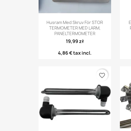
Snabbvy

Husram Med Skruv För STOR
TERMOMETER MED LARM,
PANELTERMOMETER
19,99 zł
4,86 €
tax incl.
favorite_border