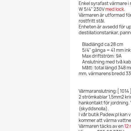
Enkel syrafast värmare i r
W 5/4" 230V
med lock.
Värmaren är utformad för
rostfritt stål.
Enheten är avsedd för up
destillationstankar, pann
Bladlängd ca 28 cm
5/4" gänga = 41 mm ink
Max driftström: 9A
Anslutning med två kab
Mått: total längd 348 m
mm, värmarens bredd 3
Värmaranslutning:[ 1014 
2 strömkablar 1,5mm2 kr
hankontakt för jordning.
(skyddsnolla).
I vår butik Padew.pl kan 
kommer att värma vattne
Värmaren täcks av en
12