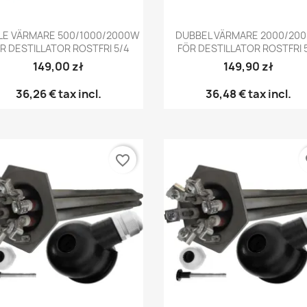
Snabbvy
Snabbvy


LE VÄRMARE 500/1000/2000W
DUBBEL VÄRMARE 2000/20
R DESTILLATOR ROSTFRI 5/4
FÖR DESTILLATOR ROSTFRI 
149,00 zł
149,90 zł
36,26 €
tax incl.
36,48 €
tax incl.
favorite_border
fa