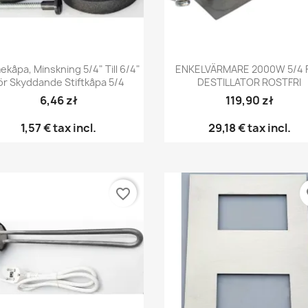
Snabbvy
Snabbvy


ekåpa, Minskning 5/4" Till 6/4"
ENKELVÄRMARE 2000W 5/4 
ör Skyddande Stiftkåpa 5/4
DESTILLATOR ROSTFRI
6,46 zł
119,90 zł
1,57 €
tax incl.
29,18 €
tax incl.
favorite_border
fa