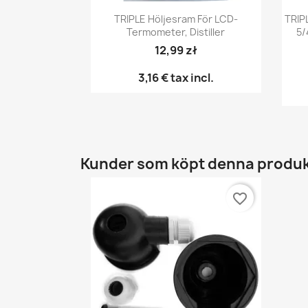
Snabbvy

TRIPLE Höljesram För LCD-
TRIP
Termometer, Distiller
5/
12,99 zł
3,16 €
tax incl.
Kunder som köpt denna produk
favorite_border