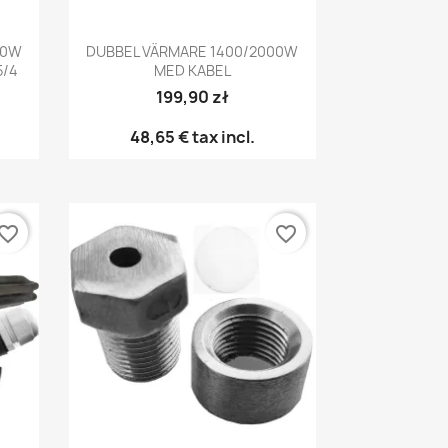
Snabbvy

00W
DUBBEL VÄRMARE 1400/2000W
5/4
MED KABEL
199,90 zł
48,65 €
tax incl.
vorite_border
favorite_border