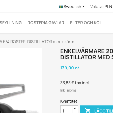

Swedlish
Valuta:
PLN 
SFYLLNING
ROSTFRIA GAVLAR
FILTER OCH KOL
5/4 ROSTFRI DISTILLATOR med skärm
ENKELVÄRMARE 20
DISTILLATOR MED
139,00 zł
33,83 €
tax incl.
Inkl. moms
Kvantitet

LÄGG TIL