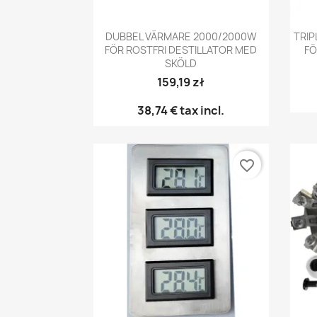
Snabbvy

DUBBEL VÄRMARE 2000/2000W
TRIP
FÖR ROSTFRI DESTILLATOR MED
FÖ
SKÖLD
159,19 zł
38,74 €
tax incl.
favorite_border