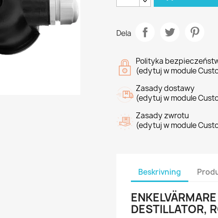
Dela
Polityka bezpieczeńst
(edytuj w module Cust
Zasady dostawy
(edytuj w module Cust
Zasady zwrotu
(edytuj w module Cust
Beskrivning
Produ
ENKELVÄRMARE 
DESTILLATOR, R