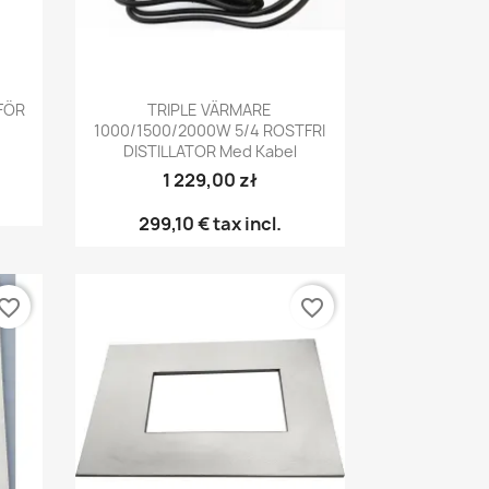
Snabbvy

FÖR
TRIPLE VÄRMARE
1000/1500/2000W 5/4 ROSTFRI
DISTILLATOR Med Kabel
1 229,00 zł
299,10 €
tax incl.
vorite_border
favorite_border