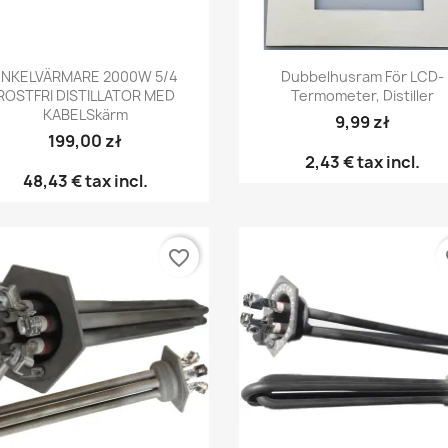
Snabbvy
Snabbvy


ENKELVÄRMARE 2000W 5/4
Dubbelhusram För LCD-
ROSTFRI DISTILLATOR MED
Termometer, Distiller
KABELSkärm
9,99 zł
199,00 zł
2,43 €
tax incl.
48,43 €
tax incl.
favorite_border
fa