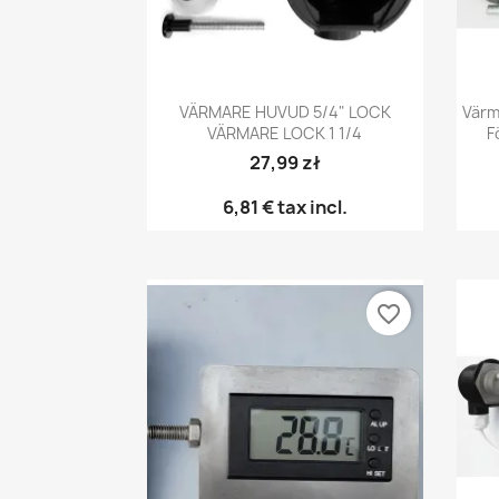
Snabbvy

VÄRMARE HUVUD 5/4" LOCK
Värm
VÄRMARE LOCK 1 1/4
F
27,99 zł
6,81 €
tax incl.
favorite_border